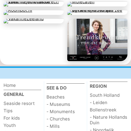
breakfasts)
Cottages
-
Buitenheem
-
De
-
Oase
Duinoord
-
Ginsterveld
-
Home
REGION
Julianahoeve
-
SEE & DO
GENERAL
South Holland
Beaches
Livingstone
-
- Leiden
Seaside resort
- Museums
Bollenstreek
Tips
- Monuments
Port
-
- Nature Hollands
For kids
- Churches
Duin
Youth
Greve
Port
-
- Mills
- Noordwijk