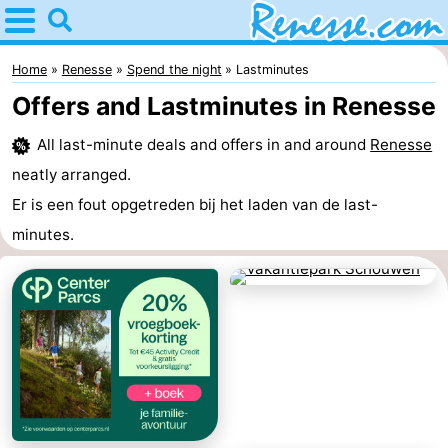
Home
Renesse
Home
Renesse
Spend the night
Lastminutes
Offers and Lastminutes in Renesse
Tips
All last-minute deals and offers in and around
Renesse
For
neatly arranged.
kids
Spend
Er is een fout opgetreden bij het laden van de last-
minutes.
the
Apartments
night
-
Port
-
Greve
Zeeuwse
Bed
Kust
(and
Campsites