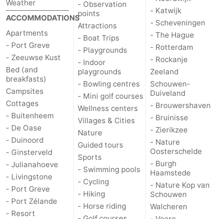
Weather
- Observation
- Katwijk
Zélande
Resort
-
points
ACCOMMODATIONS
- Scheveningen
Attractions
Apartments
- The Hague
Haamstede
Résidence
-
- Boat Trips
- Port Greve
- Rotterdam
- Playgrounds
't
Schouwen
-
- Zeeuwse Kust
- Rockanje
- Indoor
Bed (and
playgrounds
Zeeland
breakfasts)
Hof
Schouwse
-
- Bowling centres
Schouwen-
Campsites
Duiveland
- Mini golf courses
van
Valleien
Soeten
-
Cottages
- Brouwershaven
Wellness centers
- Buitenheem
- Bruinisse
Villages & Cities
Haamstede
Haert
Wijde
-
- De Oase
- Zierikzee
Nature
- Duinoord
- Nature
Guided tours
Blick
Zeeland
-
Oosterschelde
- Ginsterveld
Sports
- Burgh
- Julianahoeve
Village
Zeeuwse
-
- Swimming pools
Haamstede
- Livingstone
- Cycling
- Nature Kop van
- Port Greve
Kust
Zonnedorp
-
- Hiking
Schouwen
- Port Zélande
- Horse riding
Walcheren
’t
Hotels
- Resort
- Golf courses
- Veere