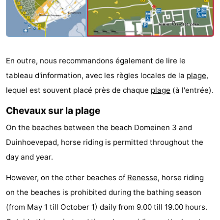
Zélande
Resort
-
Haamstede
Résidence
-
't
Schouwen
-
En outre, nous recommandons également de lire le
tableau d'information, avec les règles locales de la
plage
,
Hof
Schouwse
-
lequel est souvent placé près de chaque
plage
(à l'entrée).
van
Valleien
Soeten
-
Chevaux sur la plage
Haamstede
Haert
Wijde
-
On the beaches between the beach Domeinen 3 and
Duinhoevepad, horse riding is permitted throughout the
Blick
Zeeland
-
day and year.
Village
Zeeuwse
-
However, on the other beaches of
Renesse
, horse riding
Kust
Zonnedorp
-
on the beaches is prohibited during the bathing season
(from May 1 till October 1) daily from 9.00 till 19.00 hours.
’t
Hôtels