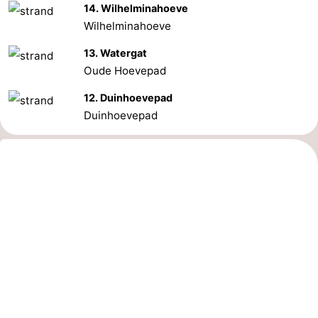
14. Wilhelminahoeve
Wilhelminahoeve
Schouwen
Nature
-
13. Watergat
Oranjezon
Oostkapelle
-
Oude Hoevepad
Nature
-
12. Duinhoevepad
Duinhoevepad
de
Domburg
-
Mantelingen
Zoutelande
-
Vlissingen
-
Middelburg
Météo
Contact