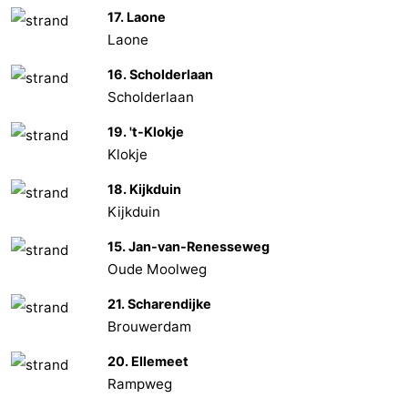
17. Laone
Schouwen-
Laone
16. Scholderlaan
Duiveland
-
Scholderlaan
Brouwershaven
-
19. 't-Klokje
Klokje
Bruinisse
-
18. Kijkduin
Zierikzee
-
Kijkduin
Nature
-
15. Jan-van-Renesseweg
Oude Moolweg
Oosterschelde
Burgh
-
21. Scharendijke
Haamstede
Nature
Walcheren
Brouwerdam
20. Ellemeet
Kop
-
Rampweg
van
Veere
-