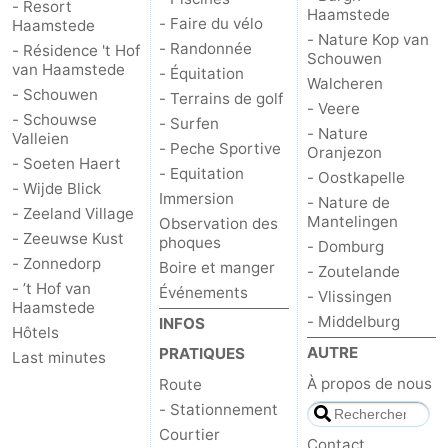
- Resort
Haamstede
- Faire du vélo
Haamstede
- Nature Kop van
- Randonnée
- Résidence 't Hof
Schouwen
van Haamstede
- Équitation
Walcheren
- Schouwen
- Terrains de golf
- Veere
- Schouwse
- Surfen
- Nature
Valleien
- Peche Sportive
Oranjezon
- Soeten Haert
- Equitation
- Oostkapelle
- Wijde Blick
Immersion
- Nature de
- Zeeland Village
Mantelingen
Observation des
- Zeeuwse Kust
phoques
- Domburg
- Zonnedorp
Boire et manger
- Zoutelande
- ’t Hof van
Événements
- Vlissingen
Haamstede
- Middelburg
INFOS
Hôtels
AUTRE
PRATIQUES
Last minutes
À propos de nous
Route
- Stationnement
Courtier
Contact