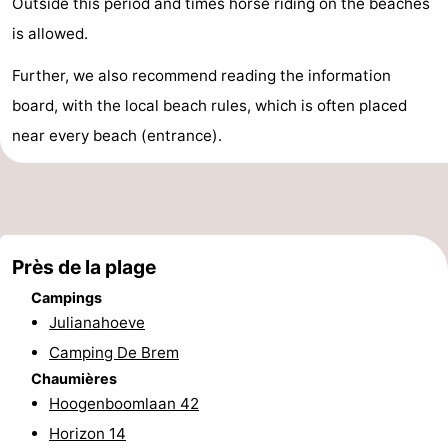
Outside this period and times horse riding on the beaches
Hof
Last
is allowed.
van
minutes
Plages
Further, we also recommend reading the information
board, with the local beach rules, which is often placed
Haamstede
Voir
near every beach (entrance).
et
Lieux
faire
d'intérêt
-
Musées
-
Près de la plage
Monuments
-
Campings
Julianahoeve
Églises
-
Camping De Brem
Chaumières
Moulins
-
Hoogenboomlaan 42
Points
Attractions
Horizon 14