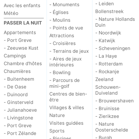
- Leiden
- Monuments
Avec les enfants
Bollenstreek
- Églises
Météo
- Nature Hollands
- Moulins
PASSER LA NUIT
Duin
- Points de vue
Appartements
- Noordwijk
Attractions
- Port Greve
- Katwijk
- Croisières
- Zeeuwse Kust
- Scheveningen
- Terrains de jeux
Campings
- La Haye
- Aires de jeux
Chambre d'hôtes
- Rotterdam
intérieures
Chaumières
- Rockanje
- Bowling
- Buitenheem
Zeeland
- Parcours de
mini-golf
- De Oase
Schouwen-
Duiveland
Centres de bien-
- Duinoord
être
- Brouwershaven
- Ginsterveld
Villages & villes
- Bruinisse
- Julianahoeve
Nature
- Zierikzee
- Livingstone
Visites guidées
- Nature
- Port Greve
Oosterschelde
Sports
- Port Zélande
- Burgh
- Piscines