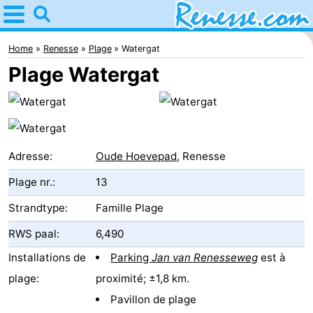
Home
Renesse
Home
Renesse
Plage
Watergat
Plage Watergat
Astuces
Avec
les
Passer
Adresse:
Oude Hoevepad
, Renesse
enfants
la
Appartements
Plage nr.:
13
nuit
-
Strandtype:
Famille Plage
RWS paal:
6,490
Port
-
Installations de
Parking
Jan van Renesseweg
est à
Greve
Zeeuwse
Campings
plage:
proximité; ±1,8 km.
Kust
Chambre
Pavillon de plage