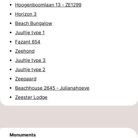
Hoogenboomlaan 13 - ZE1299
de
-
Horizon 3
vue
Croisières
-
Beach Bungalow
Juultje type 1
Terrains
-
Fazant 654
de
Aires
-
Zeehond
Juultje type 3
jeux
de
Bowling
-
Juultje type 2
jeux
Parcours
Centres
Zeepaard
Beachhouse 2645 - Julianahoeve
intérieures
de
de
Villages
Zeester Lodge
mini-
bien-
&
Nature
golf
être
villes
Visites
guidées
Sports
Monuments