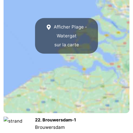
Méridionale
-
Leiden
Bollenstreek
Afficher Plage -
Watergat
-
sur la carte
Nature
-
Hollands
Noordwijk
-
Duin
Katwijk
-
Scheveningen
-
La
-
Haye
Rotterdam
-
22. Brouwersdam-1
Brouwersdam
Rockanje
Zeeland