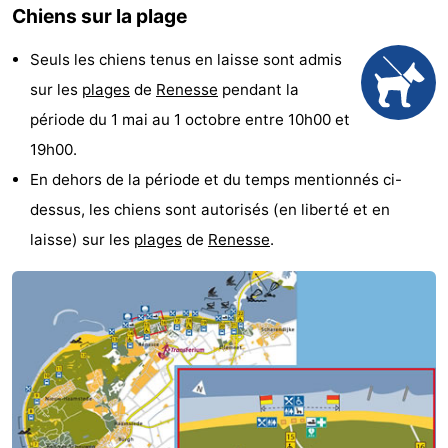
Chiens sur la plage
d'hôtes
Chaumières
Seuls les chiens tenus en laisse sont admis
-
sur les
plages
de
Renesse
pendant la
Buitenheem
-
période du 1 mai au 1 octobre entre 10h00 et
19h00.
De
-
En dehors de la période et du temps mentionnés ci-
Oase
Duinoord
-
dessus, les chiens sont autorisés (en liberté et en
laisse) sur les
plages
de
Renesse
.
Ginsterveld
-
Julianahoeve
-
Livingstone
-
Port
-
Greve
Port
-