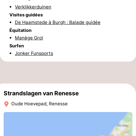
Verklikkerduinen
des
Boire
Visites guidées
De Haamstede à Burgh : Balade guidée
phoques
et
Événements
Équitation
manger
Pratiques
Manège Grol
Surfen
Forum
Jonker Funsports
Route
-
Stationnement
Courtier
Strandslagen van Renesse
Oude Hoevepad, Renesse
Adresses
Médicales
Région
Hollande-