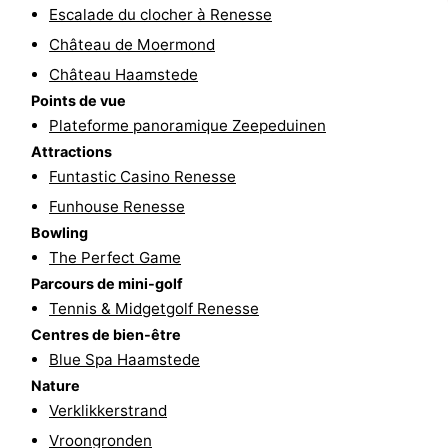
Escalade du clocher à Renesse
-
Château de Moermond
Château Haamstede
Piscines
-
Points de vue
Faire
-
Plateforme panoramique Zeepeduinen
Attractions
du
Randonnée
-
Funtastic Casino Renesse
Funhouse Renesse
vélo
Équitation
-
Bowling
Terrains
-
The Perfect Game
Parcours de mini-golf
de
Surfen
-
Tennis & Midgetgolf Renesse
Centres de bien-être
golf
Peche
-
Blue Spa Haamstede
Nature
Sportive
Equitation
Immersion
Verklikkerstrand
Observation
Vroongronden