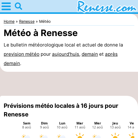
Home
Renesse
Home
Renesse
Météo
Météo à Renesse
Astuces
Le bulletin météorologique local et actuel de donne la
Avec
prevision météo
pour
aujourd'huis
,
demain
et
après
les
Passer
demain
.
enfants
la
Appartements
nuit
-
Port
-
Prévisions météo locales à 16 jours pour
Renesse
Greve
Zeeuwse
Campings
Kust
Chambre