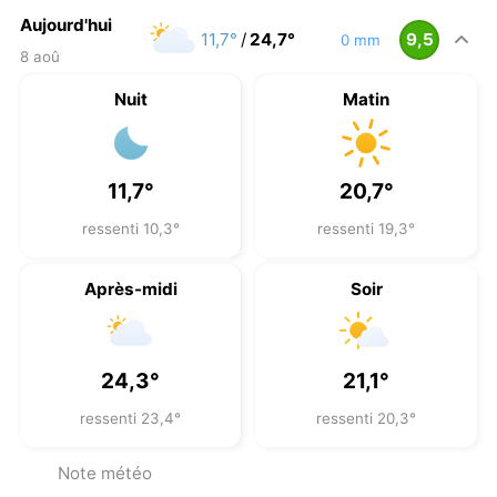
Aujourd'hui
11,7°
/
24,7°
9,5
0 mm
8 aoû
Nuit
Matin
11,7°
20,7°
ressenti 10,3°
ressenti 19,3°
Après-midi
Soir
24,3°
21,1°
ressenti 23,4°
ressenti 20,3°
Note météo