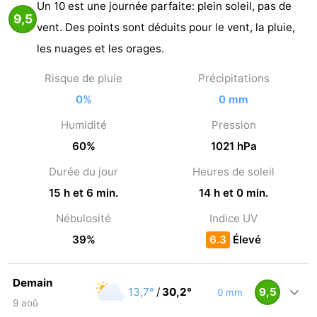
Un 10 est une journée parfaite: plein soleil, pas de
9,5
vent. Des points sont déduits pour le vent, la pluie,
les nuages et les orages.
Risque de pluie
Précipitations
0%
0 mm
Humidité
Pression
60%
1021 hPa
Durée du jour
Heures de soleil
15 h et 6 min.
14 h et 0 min.
Nébulosité
Indice UV
39%
6.3
Élevé
Demain
13,7°
/
30,2°
9,5
0 mm
9 aoû