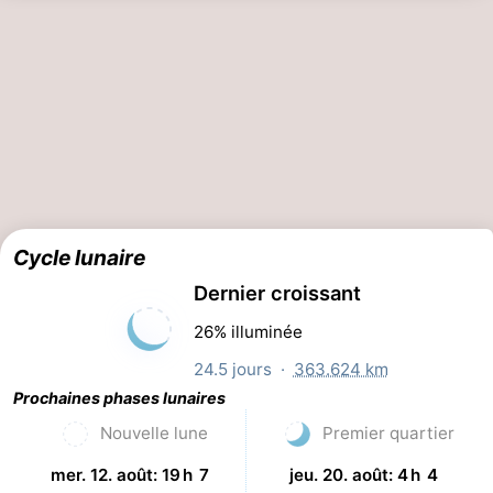
Schouwen
Nature
-
Oranjezon
Oostkapelle
-
Nature
-
de
Domburg
-
Mantelingen
Zoutelande
-
Cycle lunaire
Dernier croissant
Vlissingen
-
26% illuminée
Middelburg
Météo
24.5 jours ·
363.624 km
Contact
Prochaines phases lunaires
Nouvelle lune
Premier quartier
mer. 12. août: 19 h 7
jeu. 20. août: 4 h 4