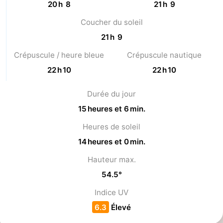
20 h 8
21 h 9
Méridionale
-
Coucher du soleil
21 h 9
Leiden
Bollenstreek
Crépuscule / heure bleue
Crépuscule nautique
-
22 h 10
22 h 10
Nature
-
Durée du jour
Hollands
Noordwijk
-
15 heures et 6 min.
Heures de soleil
Duin
Katwijk
-
14 heures et 0 min.
Scheveningen
-
Hauteur max.
54.5°
La
-
Indice UV
Haye
Rotterdam
-
6.3
Élevé
Rockanje
Zeeland