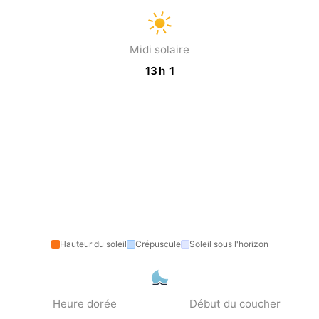
des
Boire
Midi solaire
phoques
et
Événements
13 h 1
manger
Pratiques
Forum
Route
-
Stationnement
Courtier
Hauteur du soleil
Crépuscule
Soleil sous l'horizon
Adresses
Médicales
Région
Heure dorée
Début du coucher
Hollande-