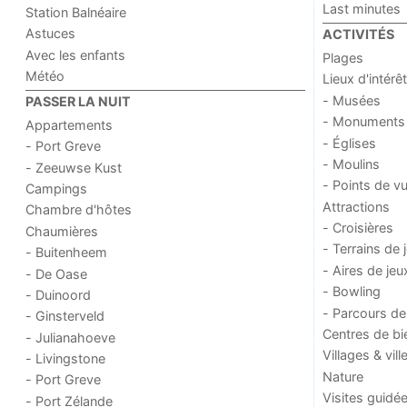
Last minutes
Station Balnéaire
Astuces
ACTIVITÉS
Avec les enfants
Plages
Météo
Lieux d'intérêt
- Musées
PASSER LA NUIT
- Monuments
Appartements
- Églises
- Port Greve
- Moulins
- Zeeuwse Kust
- Points de v
Campings
Attractions
Chambre d'hôtes
- Croisières
Chaumières
- Terrains de 
- Buitenheem
- Aires de jeu
- De Oase
- Bowling
- Duinoord
- Parcours de
- Ginsterveld
Centres de bi
- Julianahoeve
Villages & vill
- Livingstone
Nature
- Port Greve
Visites guidé
- Port Zélande