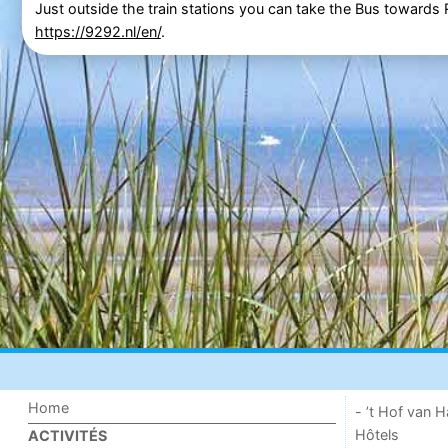
Just outside the train stations you can take the Bus toward
https://9292.nl/en/
.
Home
- ’t Hof van
Hôtels
ACTIVITÉS