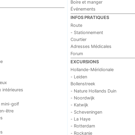
Boire et manger
Événements
INFOS PRATIQUES
Route
- Stationnement
Courtier
Adresses Médicales
Forum
ue
EXCURSIONS
Hollande-Méridionale
- Leiden
jeux
Bollenstreek
x intérieures
- Nature Hollands Duin
- Noordwijk
 mini-golf
- Katwijk
en-être
- Scheveningen
es
- La Haye
- Rotterdam
es
- Rockanje