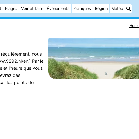
t
Plages
Voir et faire
Événements
Pratiques
Région
Météo
Hom
 régulièrement, nous
ww.9292.nl/en/
. Par le
e et l'heure que vous
cevrez des
al, les points de