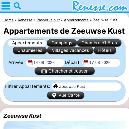
Home
Renesse
Home
Renesse
Passer la nuit
Appartements
Zeeuwse Kust
Appartements de Zeeuwse Kust
Astuces
Appartements
Campings
Chambre d'hôtes
Avec
Chaumières
Villages vacances
Hôtels
les
Passer
Arrivée
Départ
enfants
la
Appartements
Chercher et trouver
nuit
-
Filtrer Appartements:
Vue Carte
Port
-
Greve
Zeeuwse
Campings
Zeeuwse Kust
Kust
Chambre