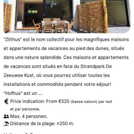
Méridionale
-
Leiden
Bollenstreek
-
"Zilthus" est le nom collectif pour les magnifiques maisons
et appartements de vacances au pied des dunes, situés
Nature
-
dans une nature splendide. Ces maisons et appartements
Hollands
Noordwijk
-
de vacances sont situés en face du Strandpark De
Zeeuwse Kust, où vous pourrez utiliser toutes les
Duin
Katwijk
-
installations et commodités pendant votre séjour!
Scheveningen
-
"Hofhus" est un ...
Price indication: From €525
(basse saison)
par nuit
La
-
.
et par personne
Max. 4 personen.
Haye
Rotterdam
-
Distance de la plage: ±250 m.
Rockanje
Zeeland