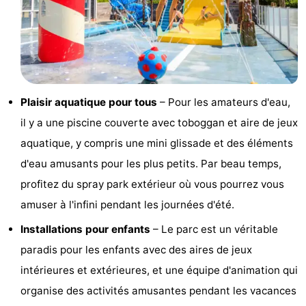
de
-
vue
Croisières
-
Terrains
-
Plaisir aquatique pour tous
– Pour les amateurs d'eau,
de
Aires
-
il y a une piscine couverte avec toboggan et aire de jeux
aquatique, y compris une mini glissade et des éléments
jeux
de
Bowling
-
d'eau amusants pour les plus petits. Par beau temps,
jeux
Parcours
Centres
profitez du spray park extérieur où vous pourrez vous
amuser à l'infini pendant les journées d'été.
intérieures
de
de
Villages
Installations pour enfants
– Le parc est un véritable
mini-
bien-
&
Nature
paradis pour les enfants avec des aires de jeux
golf
être
villes
Visites
intérieures et extérieures, et une équipe d'animation qui
organise des activités amusantes pendant les vacances
guidées
Sports