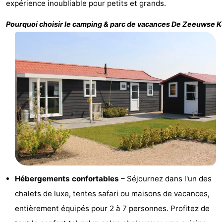
expérience inoubliable pour petits et grands.
Zélande
Resort
-
Pourquoi choisir le camping & parc de vacances
De Zeeuwse K
Haamstede
Résidence
-
't
Schouwen
-
Hof
Schouwse
-
van
Valleien
Soeten
-
Haamstede
Haert
Wijde
-
Blick
Zeeland
-
Village
Zeeuwse
-
Hébergements confortables
– Séjournez dans l'un des
Kust
Zonnedorp
-
chalets de luxe, tentes safari ou maisons de vacances
,
entièrement équipés pour 2 à 7 personnes. Profitez de
’t
Hôtels