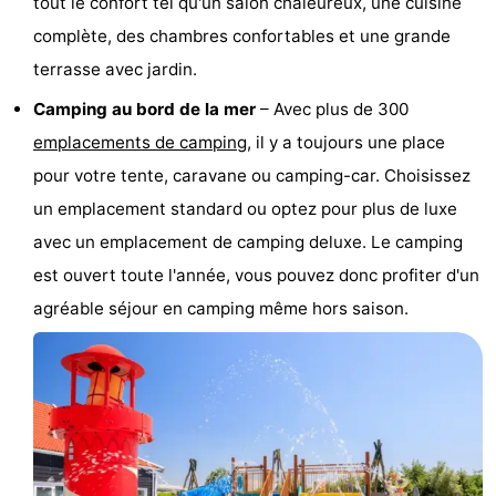
tout le confort tel qu'un salon chaleureux, une cuisine
Hof
Last
complète, des chambres confortables et une grande
terrasse avec jardin.
van
minutes
Plages
Camping au bord de la mer
– Avec plus de 300
Haamstede
Voir
emplacements de camping
, il y a toujours une place
pour votre tente, caravane ou camping-car. Choisissez
et
Lieux
un emplacement standard ou optez pour plus de luxe
faire
d'intérêt
-
avec un emplacement de camping deluxe. Le camping
est ouvert toute l'année, vous pouvez donc profiter d'un
Musées
-
agréable séjour en camping même hors saison.
Monuments
-
Églises
-
Moulins
-
Points
Attractions