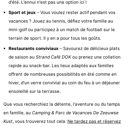
d'été. L'ennui n'est pas une option ici !
-
Sport et jeux
– Vous voulez rester actif pendant vos
vacances ? Jouez au tennis, défiez votre famille au
Piscines
-
mini-golf ou participez à un match de football sur le
Faire
-
terrain de sport. Il y en a pour tous les goûts.
du
Randonnée
-
Restaurants conviviaux
– Savourez de délicieux plats
de saison au
Strand Café DOK
ou prenez une collation
vélo
Équitation
-
rapide au snack-bar. Les lieux adaptés aux familles
Terrains
-
offrent de nombreuses possibilités en été comme en
hiver, d'un verre convivial au coin du feu à un déjeuner
de
Surfen
-
ensoleillé sur la terrasse.
golf
Peche
-
Que vous recherchiez la détente, l'aventure ou du temps
Sportive
Equitation
Immersion
en famille, au
Camping & Parc de Vacances De Zeeuwse
Kust
, vous trouverez tout cela.
Ne tardez pas et réservez
Observation