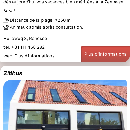
dès aujourd'hui vos vacances bien méritées
à la
Zeeuwse
des
Boire
Kust
!
Distance de la plage: ±250 m.
phoques
et
Événements
Animaux admis après consultation.
manger
Pratiques
Helleweg 8, Renesse
tel. +31 111 468 282
Forum
Plus d'informations
web.
Plus d'informations
Route
Zilthus
-
Stationnement
Courtier
Adresses
Médicales
Région
Hollande-