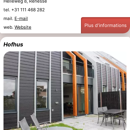
Helleweg 8, Renesse
tel. +31 111 468 282
Schouwen-
mail.
E-mail
Duiveland
-
Plus d'informations
web.
Website
Brouwershaven
-
Hofhus
Bruinisse
-
Zierikzee
-
Nature
-
Oosterschelde
Burgh
-
Haamstede
Nature
Walcheren
Kop
-
van
Veere
-