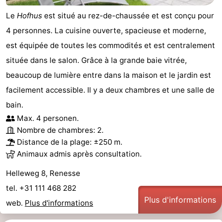
Le
Hofhus
est situé au rez-de-chaussée et est conçu pour
Schouwen
Nature
-
4 personnes. La cuisine ouverte, spacieuse et moderne,
Oranjezon
Oostkapelle
-
est équipée de toutes les commodités et est centralement
située dans le salon. Grâce à la grande baie vitrée,
Nature
-
beaucoup de lumière entre dans la maison et le jardin est
de
Domburg
-
facilement accessible. Il y a deux chambres et une salle de
bain.
Mantelingen
Zoutelande
-
Max. 4 personen.
Nombre de chambres: 2.
Vlissingen
-
Distance de la plage: ±250 m.
Middelburg
Météo
Animaux admis après consultation.
Helleweg 8, Renesse
Contact
tel. +31 111 468 282
Plus d'informations
web.
Plus d'informations