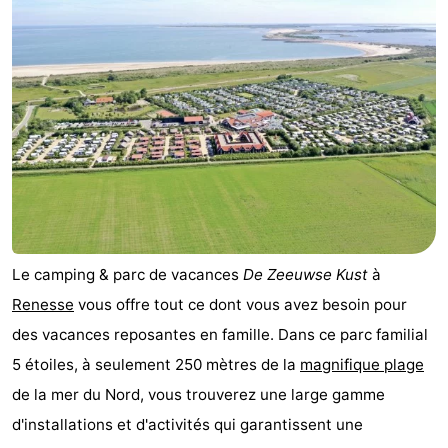
d'hôtes
Chaumières
-
Buitenheem
-
De
-
Oase
Duinoord
-
Ginsterveld
-
Le camping & parc de vacances
De Zeeuwse Kust
à
Julianahoeve
-
Renesse
vous offre tout ce dont vous avez besoin pour
des vacances reposantes en famille. Dans ce parc familial
Livingstone
-
5 étoiles, à seulement 250 mètres de la
magnifique
plage
Port
-
de la mer du Nord, vous trouverez une large gamme
d'installations et d'activités qui garantissent une
Greve
Port
-