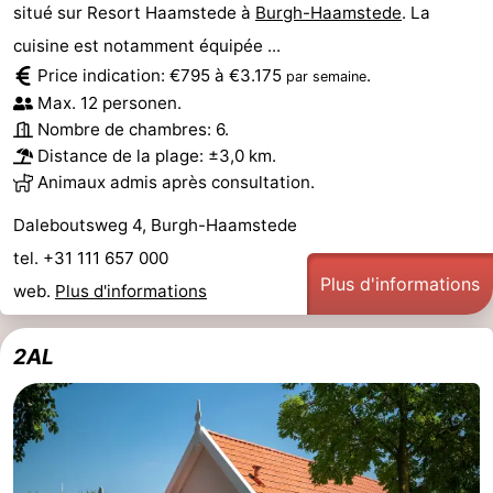
situé sur Resort Haamstede à
Burgh-Haamstede
. La
Schouwen-
cuisine est notamment équipée ...
Price indication: €795 à €3.175
.
par semaine
Duiveland
-
Max. 12 personen.
Nombre de chambres: 6.
Brouwershaven
-
Distance de la plage: ±3,0 km.
Animaux admis après consultation.
Bruinisse
-
Daleboutsweg 4, Burgh-Haamstede
Zierikzee
-
tel. +31 111 657 000
Plus d'informations
Nature
-
web.
Plus d'informations
Oosterschelde
Burgh
-
2AL
Haamstede
Nature
Walcheren
Kop
-
van
Veere
-