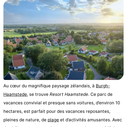
d'hôtes
Chaumières
-
Buitenheem
-
De
-
Oase
Duinoord
-
Ginsterveld
-
Julianahoeve
-
Au cœur du magnifique paysage zélandais, à
Burgh-
Haamstede
, se trouve
Resort Haamstede
. Ce parc de
Livingstone
-
vacances convivial et presque sans voitures, d’environ 10
Port
-
hectares, est parfait pour des vacances reposantes,
pleines de nature, de
plage
et d’activités amusantes. Avec
Greve
Port
-