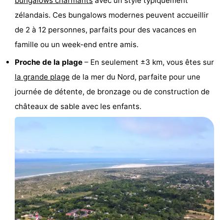
bungalows charmants
avec un style typiquement
Hof
Last
zélandais. Ces bungalows modernes peuvent accueillir
de 2 à 12 personnes, parfaits pour des vacances en
van
minutes
Plages
famille ou un week-end entre amis.
Haamstede
Voir
Proche de la plage
– En seulement ±3 km, vous êtes sur
la grande
plage
de la mer du Nord, parfaite pour une
et
Lieux
journée de détente, de bronzage ou de construction de
faire
d'intérêt
-
châteaux de sable avec les enfants.
Musées
-
Monuments
-
Églises
-
Moulins
-
Points
Attractions