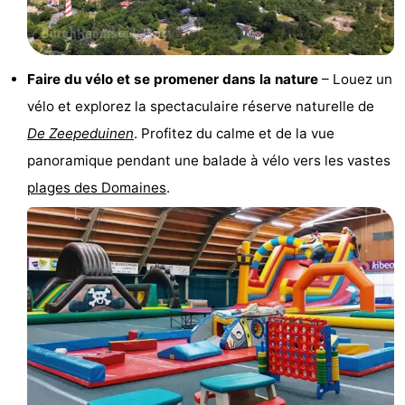
de
-
vue
Croisières
-
Faire du vélo et se promener dans la nature
– Louez un
vélo et explorez la spectaculaire réserve naturelle de
Terrains
-
De Zeepeduinen
. Profitez du calme et de la vue
de
Aires
-
panoramique pendant une balade à vélo vers les vastes
plages des Domaines
.
jeux
de
Bowling
-
jeux
Parcours
Centres
intérieures
de
de
Villages
mini-
bien-
&
Nature
golf
être
villes
Visites
guidées
Sports