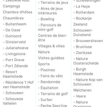
- Zeeuwse Kust
- Scheveningen
- Terrains de jeux
Campings
- La Haye
- Aires de jeux
Chambre d'hôtes
- Rotterdam
intérieures
Chaumières
- Rockanje
- Bowling
- Buitenheem
Zeeland
- Parcours de
mini-golf
- De Oase
Schouwen-
Duiveland
Centres de bien-
- Duinoord
être
- Brouwershaven
- Ginsterveld
Villages & villes
- Bruinisse
- Julianahoeve
Nature
- Zierikzee
- Livingstone
Visites guidées
- Nature
- Port Greve
Oosterschelde
Sports
- Port Zélande
- Burgh
- Piscines
- Resort
Haamstede
- Faire du vélo
Haamstede
- Nature Kop van
- Randonnée
- Résidence 't Hof
Schouwen
van Haamstede
- Équitation
Walcheren
- Schouwen
- Terrains de golf
- Veere
- Schouwse
- Surfen
- Nature
Valleien
- Peche Sportive
Oranjezon