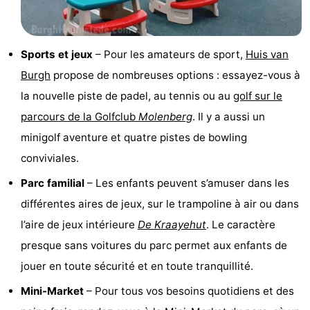
-
Piscines
-
Sports et jeux
– Pour les amateurs de sport,
Huis van
Burgh
propose de nombreuses options : essayez-vous à
Faire
-
la nouvelle piste de padel, au tennis ou au
golf sur le
du
Randonnée
-
parcours de la Golfclub
Molenberg
. Il y a aussi un
minigolf aventure et quatre pistes de bowling
vélo
Équitation
-
conviviales.
Terrains
-
Parc familial
– Les enfants peuvent s’amuser dans les
différentes aires de jeux, sur le trampoline à air ou dans
de
Surfen
-
l’aire de jeux intérieure
De Kraayehut
. Le caractère
golf
Peche
-
presque sans voitures du parc permet aux enfants de
jouer en toute sécurité et en toute tranquillité.
Sportive
Equitation
Immersion
Mini-Market
– Pour tous vos besoins quotidiens et des
Observation