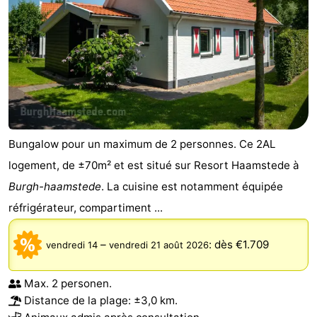
Schouwen
Nature
-
Oranjezon
Oostkapelle
-
Nature
-
de
Domburg
-
Bungalow pour un maximum de 2 personnes. Ce 2AL
Mantelingen
Zoutelande
-
logement, de ±70m² et est situé sur Resort Haamstede à
Burgh-haamstede
. La cuisine est notamment équipée
Vlissingen
-
réfrigérateur, compartiment ...
Middelburg
Météo
–
:
dès €1.709
vendredi 14
vendredi 21 août 2026
Contact
Max. 2 personen.
Distance de la plage: ±3,0 km.