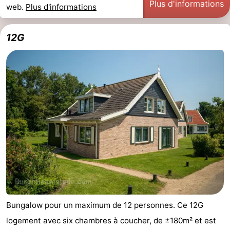
Plus d'informations
web.
Plus d'informations
Méridionale
-
12G
Leiden
Bollenstreek
-
Nature
-
Hollands
Noordwijk
-
Duin
Katwijk
-
Scheveningen
-
La
-
Haye
Rotterdam
-
Bungalow pour un maximum de 12 personnes. Ce 12G
logement avec six chambres à coucher, de ±180m² et est
Rockanje
Zeeland