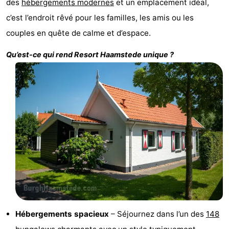
des
hébergements modernes
et un emplacement idéal,
Zélande
Resort
-
c’est l’endroit rêvé pour les familles, les amis ou les
couples en quête de calme et d’espace.
Haamstede
Résidence
-
Qu’est-ce qui rend
Resort Haamstede
unique ?
't
Schouwen
-
Hof
Schouwse
-
van
Valleien
Soeten
-
Haamstede
Haert
Wijde
-
Blick
Zeeland
-
Village
Zeeuwse
-
Kust
Zonnedorp
-
Hébergements spacieux
– Séjournez dans l’un des
148
’t
Hôtels