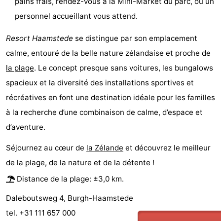
pains frais, rendez-vous à la Mini-Market du parc, où un
personnel accueillant vous attend.
des
Boire
Resort Haamstede
se distingue par son emplacement
phoques
et
Événements
calme, entouré de la belle nature zélandaise et proche de
manger
Pratiques
la plage
. Le concept presque sans voitures, les bungalows
spacieux et la diversité des installations sportives et
Forum
récréatives en font une destination idéale pour les familles
Route
à la recherche d’une combinaison de calme, d’espace et
d’aventure.
-
Séjournez au cœur de
la Zélande
et découvrez le meilleur
Stationnement
Courtier
de
la plage
, de la nature et de la détente !
Adresses
Distance de la plage: ±3,0 km.
Médicales
Région
Daleboutsweg 4, Burgh-Haamstede
tel. +31 111 657 000
Hollande-