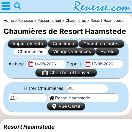
Home
Renesse
Home
Renesse
Passer la nuit
Chaumières
Resort Haamstede
Chaumières de Resort Haamstede
Astuces
Appartements
Campings
Chambre d'hôtes
Avec
Chaumières
Villages vacances
Hôtels
les
Passer
Arrivée
Départ
enfants
la
Appartements
Chercher et trouver
nuit
-
Filtrer Chaumières:
Port
-
Vue Carte
Greve
Zeeuwse
Campings
Resort Haamstede
Kust
Chambre