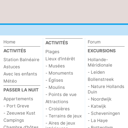
Home
Forum
ACTIVITÉS
ACTIVITÉS
EXCURSIONS
Plages
Lieux d'intérêt
Station Balnéaire
Hollande-
Méridionale
- Musées
Astuces
- Leiden
- Monuments
Avec les enfants
Bollenstreek
- Églises
Météo
- Nature Hollands
- Moulins
PASSER LA NUIT
Duin
- Points de vue
Appartements
- Noordwijk
Attractions
- Port Greve
- Katwijk
- Croisières
- Zeeuwse Kust
- Scheveningen
- Terrains de jeux
Campings
- La Haye
- Aires de jeux
Chambre d'hôtes
- Rotterdam