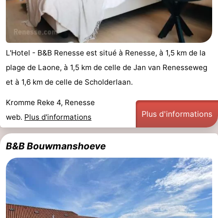
Méridionale
-
Leiden
Bollenstreek
L'Hotel - B&B Renesse est situé à Renesse, à 1,5 km de la
-
plage de Laone, à 1,5 km de celle de Jan van Renesseweg
et à 1,6 km de celle de Scholderlaan.
Nature
-
Kromme Reke 4, Renesse
Hollands
Noordwijk
-
Plus d'informations
web.
Plus d'informations
Duin
Katwijk
-
B&B Bouwmanshoeve
Scheveningen
-
La
-
Haye
Rotterdam
-
Rockanje
Zeeland