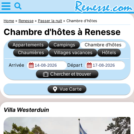
Home
Renesse
Home
Renesse
Passer la nuit
Chambre d'hôtes
Chambre d'hôtes à Renesse
Astuces
Appartements
Campings
Chambre d'hôtes
Avec
Chaumières
Villages vacances
Hôtels
les
Passer
Arrivée
Départ
enfants
la
Appartements
Chercher et trouver
nuit
-
Vue Carte
Port
-
Villa Westerduin
Greve
Zeeuwse
Campings
Kust
Chambre