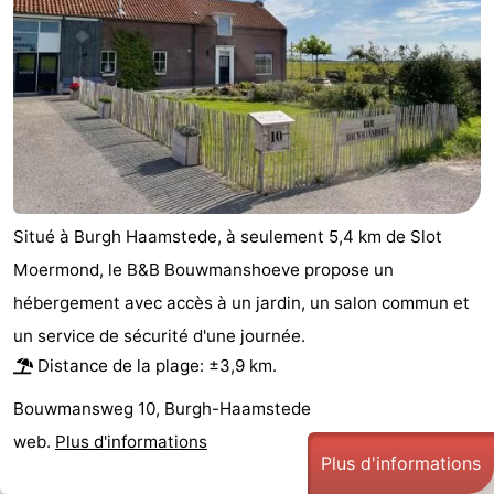
Schouwen-
Duiveland
-
Brouwershaven
-
Bruinisse
-
Situé à Burgh Haamstede, à seulement 5,4 km de Slot
Zierikzee
-
Moermond, le B&B Bouwmanshoeve propose un
Nature
-
hébergement avec accès à un jardin, un salon commun et
un service de sécurité d'une journée.
Oosterschelde
Burgh
-
Distance de la plage: ±3,9 km.
Haamstede
Nature
Walcheren
Bouwmansweg 10, Burgh-Haamstede
Kop
-
web.
Plus d'informations
Plus d'informations
van
Veere
-