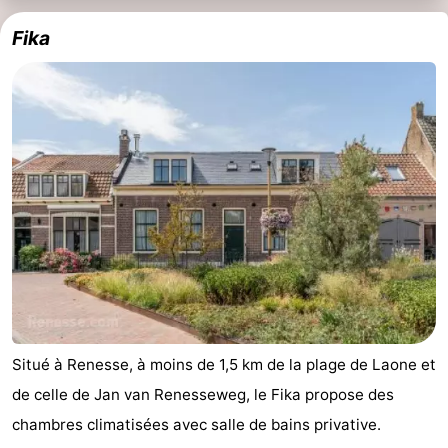
Fika
Schouwen
Nature
-
Oranjezon
Oostkapelle
-
Nature
-
de
Domburg
-
Mantelingen
Zoutelande
-
Vlissingen
-
Middelburg
Météo
Contact
Situé à Renesse, à moins de 1,5 km de la plage de Laone et
de celle de Jan van Renesseweg, le Fika propose des
chambres climatisées avec salle de bains privative.