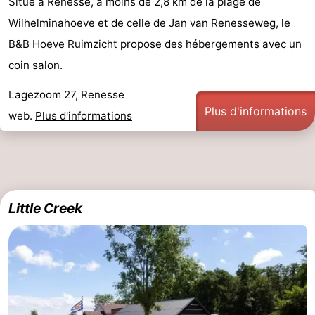
Situé à Renesse, à moins de 2,8 km de la plage de
Hof
Last
Wilhelminahoeve et de celle de Jan van Renesseweg, le
B&B Hoeve Ruimzicht propose des hébergements avec un
van
minutes
Plages
coin salon.
Haamstede
Voir
Lagezoom 27, Renesse
Plus d'informations
et
Lieux
web.
Plus d'informations
faire
d'intérêt
-
Musées
-
Little Creek
Monuments
-
Églises
-
Moulins
-
Points
Attractions