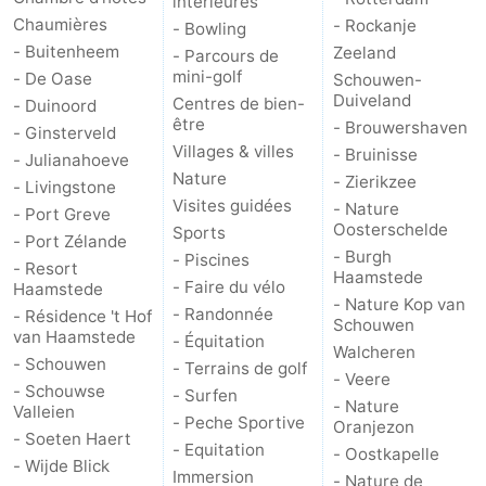
intérieures
Chaumières
- Rockanje
- Bowling
- Buitenheem
Zeeland
- Parcours de
mini-golf
- De Oase
Schouwen-
Duiveland
Centres de bien-
- Duinoord
être
- Brouwershaven
- Ginsterveld
Villages & villes
- Bruinisse
- Julianahoeve
Nature
- Zierikzee
- Livingstone
Visites guidées
- Nature
- Port Greve
Oosterschelde
Sports
- Port Zélande
- Burgh
- Piscines
- Resort
Haamstede
- Faire du vélo
Haamstede
- Nature Kop van
- Randonnée
- Résidence 't Hof
Schouwen
van Haamstede
- Équitation
Walcheren
- Schouwen
- Terrains de golf
- Veere
- Schouwse
- Surfen
- Nature
Valleien
- Peche Sportive
Oranjezon
- Soeten Haert
- Equitation
- Oostkapelle
- Wijde Blick
Immersion
- Nature de