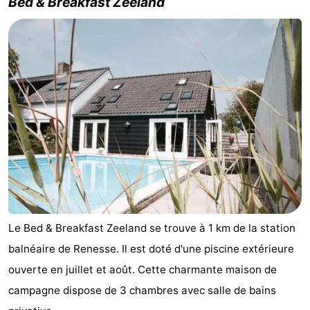
Bed & Breakfast Zeeland
-
Piscines
-
Faire
-
du
Randonnée
-
vélo
Équitation
-
Terrains
-
de
Surfen
-
Le Bed & Breakfast Zeeland se trouve à 1 km de la station
golf
Peche
-
balnéaire de Renesse. Il est doté d'une piscine extérieure
ouverte en juillet et août. Cette charmante maison de
Sportive
Equitation
Immersion
campagne dispose de 3 chambres avec salle de bains
Observation