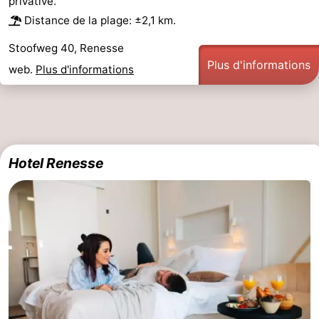
privative.
Distance de la plage: ±2,1 km.
des
Boire
Stoofweg 40, Renesse
phoques
et
Événements
Plus d'informations
web.
Plus d'informations
manger
Pratiques
Forum
Route
Hotel Renesse
-
Stationnement
Courtier
Adresses
Médicales
Région
Hollande-