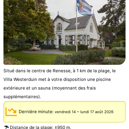
d'hôtes
Chaumières
-
Buitenheem
-
De
-
Oase
Duinoord
-
Situé dans le centre de Renesse, à 1 km de la plage, le
Ginsterveld
-
Villa Westerduin met à votre disposition une piscine
Julianahoeve
-
extérieure et un sauna (moyennant des frais
supplémentaires).
Livingstone
-
Port
-
Dernière minute:
–
vendredi 14
lundi 17 août 2026
Greve
Port
-
Distance de la plage: ±950 m.