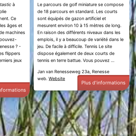
Le parcours de golf miniature se compose
tastic
à
de 18 parcours en standard. Les courts
lie
sont équipés de gazon artificiel et
ment. Ce
mesurent environ 10 à 15 mètres de long.
 les âges et
En raison des différents niveaux dans les
 de machines
emplois, il y a beaucoup de variété dans le
e pouvez-
jeu. De facile à difficile. Tennis Le site
Renesse ? -
dispose également de deux courts de
s flippers
tennis en terre battue. Vous pouvez ...
rniers jeux
Jan van Renesseweg 23a, Renesse
web.
Website
Plus d'informations
informations