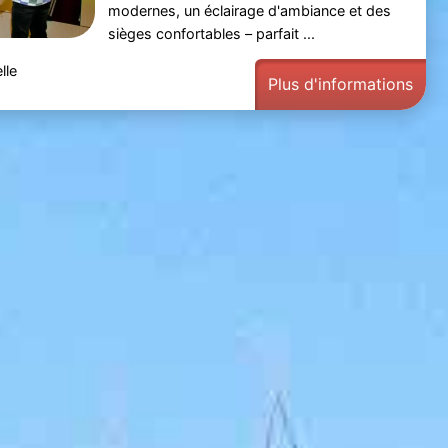
modernes, un éclairage d'ambiance et des
sièges confortables – parfait ...
lle
Plus d'informations