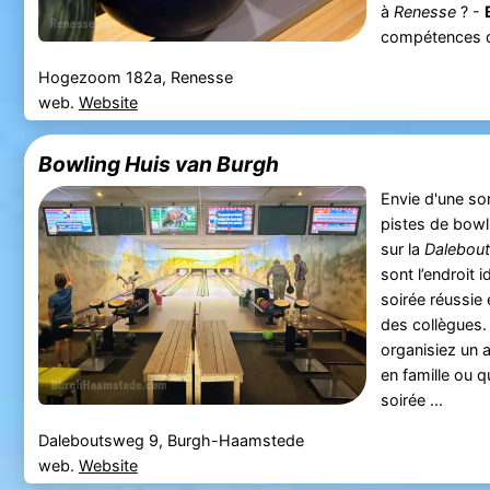
à
Renesse
? -
compétences de
Hogezoom 182a, Renesse
web.
Website
Bowling Huis van Burgh
Envie d'une sor
pistes de bow
sur la
Dalebou
sont l’endroit 
soirée réussie 
des collègues. 
organisiez un a
en famille ou q
soirée ...
Daleboutsweg 9, Burgh-Haamstede
web.
Website