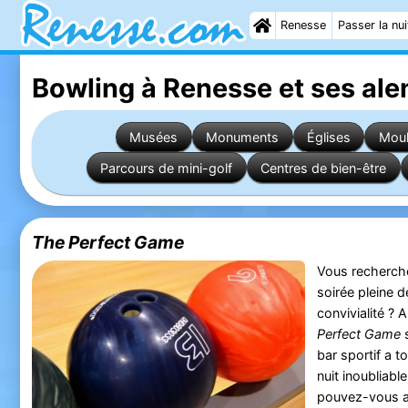
Renesse
Passer la nui
Bowling à Renesse
et ses ale
Musées
Monuments
Églises
Moul
Parcours de mini-golf
Centres de bien-être
The Perfect Game
Vous recherchez
soirée pleine d
convivialité ?
Perfect Game
bar sportif a t
nuit inoubliabl
pouvez-vous a