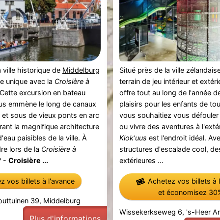
 ville historique de
Middelburg
Situé près de la ville zélandai
e unique avec la
Croisière à
terrain de jeu intérieur et extér
 Cette excursion en bateau
offre tout au long de l'année
ous emmène le long de canaux
plaisirs pour les enfants de t
 et sous de vieux ponts en arc
vous souhaitiez vous défouler à
rant la magnifique architecture
ou vivre des aventures à l'extér
d'eau paisibles de la ville. À
Klok'uus
est l'endroit idéal. Av
re lors de la
Croisière à
structures d'escalade cool, des
 -
Croisière ...
extérieures ...
 vos billets à l'avance
Achetez vos billets à 
et économisez 30
outtuinen 39, Middelburg
Wissekerkseweg 6, 's-Heer A
Plus d'informations