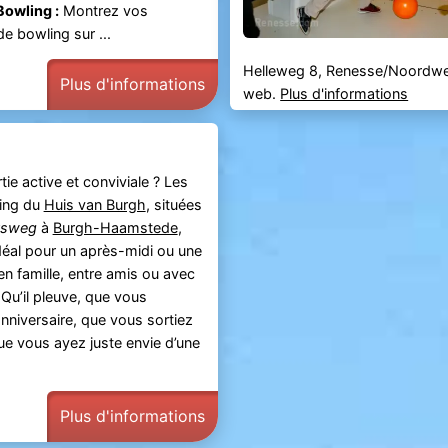
Bowling :
Montrez vos
 bowling sur ...
Helleweg 8, Renesse/Noordwe
Plus d'informations
web.
Plus d'informations
tie active et conviviale ? Les
ling du
Huis van Burgh
, situées
tsweg
à
Burgh-Haamstede
,
idéal pour un après-midi ou une
en famille, entre amis ou avec
Qu’il pleuve, que vous
nniversaire, que vous sortiez
ue vous ayez juste envie d’une
Plus d'informations