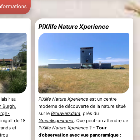
informations
PiXlife Nature Xperience
aisir au
PiXlife Nature Xperience
est un centre
n Burgh
,
moderne de découverte de la nature situé
rgh-
sur le
Brouwersdam
, près du
inigolf de 18
Grevelingenmeer
. Que peut-on attendre de
grands et
PiXlife Nature Xperience
? -
Tour
trou
d’observation avec vue panoramique :