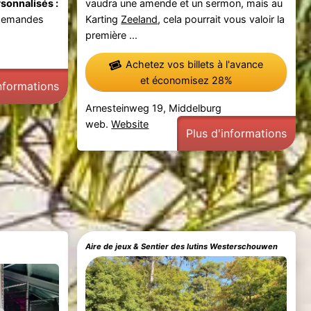
sonnalisés :
vaudra une amende et un sermon, mais au
 demandes
Karting
Zeeland
, cela pourrait vous valoir la
première ...
Achetez vos billets à l'avance
et économisez 28%
informations
Arnesteinweg 19, Middelburg
web.
Website
Plus d'informations
Aire de jeux & Sentier des lutins Westerschouwen