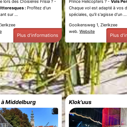
e lors des
Croisières Frisia
? -
Prince Helicopters ? -
Vols Per
ittoresques :
Profitez d'un
Chaque vol est adapté à vos
nt sur ...
spéciales, qu'il s'agisse d'un ...
Zierikzee
Gooikensweg 1, Zierikzee
e
web.
Website
Plus d'informations
Plus d'
e à Middelburg
Klok'uus