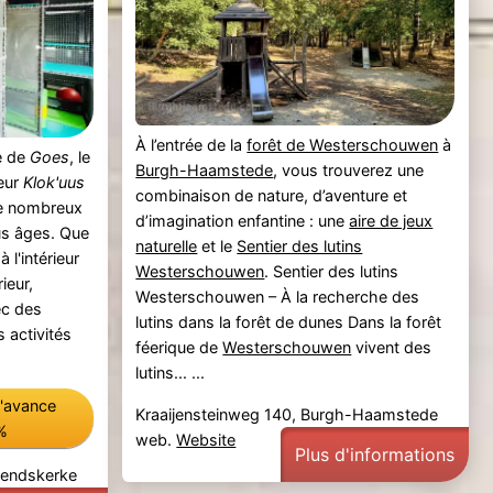
À l’entrée de la
forêt de Westerschouwen
à
se de
Goes
, le
Burgh-Haamstede
, vous trouverez une
ieur
Klok'uus
combinaison de nature, d’aventure et
 de nombreux
d’imagination enfantine : une
aire de jeux
ous âges. Que
naturelle
et le
Sentier des lutins
 l'intérieur
Westerschouwen
. Sentier des lutins
ieur,
Westerschouwen – À la recherche des
ec des
lutins dans la forêt de dunes Dans la forêt
 activités
féerique de
Westerschouwen
vivent des
lutins... ...
l'avance
Kraaijensteinweg 140, Burgh-Haamstede
%
web.
Website
Plus d'informations
rendskerke