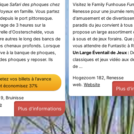
nique
Safari des phoques chez
Visitez le Family Funhouse
Fun
Joyeux
en famille. Vous partez
Renesse pour une journée remp
depuis le port pittoresque.
d'amusement et de divertisse
yage de 3 heures sur la
paradis du jeu convient à tous
relle d'Oosterschelde, vous
propose un large assortiment
re autres le long des bancs de
à sous et de jeux forains. Qu
es chenaux profonds. Lorsque
vous attendre de Funtastic à 
rive à la banque de phoques,
Un Large Éventail de Jeux :
De
des phoques y reposer. Ils
classiques et jeux vidéo aux de
de ...
Hogezoom 182, Renesse
tez vos billets à l'avance
web.
Website
et économisez 37%
Plus d'
9, Bruinisse
e
Plus d'informations