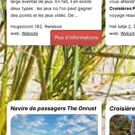
large éventail de jeux. En fait, il en existe
vous attendr
deux types : les jeux où l'on peut gagner
Croisières P
des points et les jeux vidéo. De ...
voyage relaxa
Hogezoom 182, Renesse
Het luitje 2, 
web.
Website
web.
Websit
Plus d'informations
Navire de passagers The Onrust
Croisièr