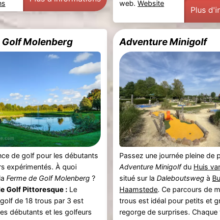
ns
web.
Website
Plus d'
 Golf Molenberg
Adventure Minigolf
ce de golf pour les débutants
Passez une journée pleine de pl
urs expérimentés. À quoi
Adventure Minigolf
du
Huis va
la
Ferme de Golf Molenberg
?
situé sur la
Daleboutsweg
à
Bu
e Golf Pittoresque :
Le
Haamstede
. Ce parcours de m
golf de 18 trous par 3 est
trous est idéal pour petits et 
les débutants et les golfeurs
regorge de surprises. Chaque 