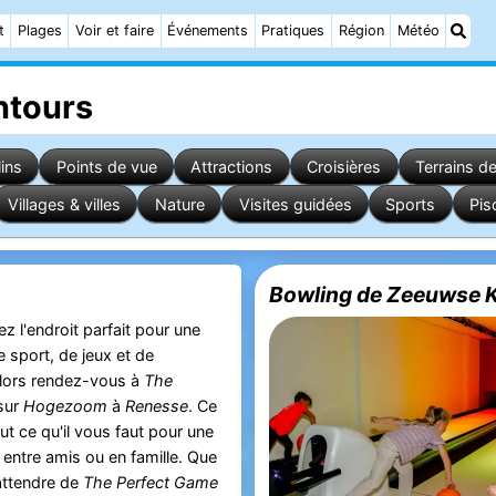
t
Plages
Voir et faire
Événements
Pratiques
Région
Météo
ntours
ins
Points de vue
Attractions
Croisières
Terrains de
Villages & villes
Nature
Visites guidées
Sports
Pis
Bowling de Zeeuwse 
 l'endroit parfait pour une
e sport, de jeux et de
 Alors rendez-vous à
The
sur
Hogezoom
à
Renesse
. Ce
out ce qu'il vous faut pour une
e entre amis ou en famille. Que
ttendre de
The Perfect Game