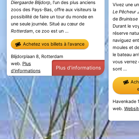
Diergaarde Blijdorp
, l'un des plus anciens
Vivez une u
zoos des Pays-Bas, offre aux visiteurs la
Le Pêcheur 
possibilité de faire un tour du monde en
de
Bruinisse
une seule journée. Situé au cœur de
Durant le vo
Rotterdam
, ce zoo est un ...
réserve natu
naviguez ent
Achetez vos billets à l'avance
moules et d
le bateau ar
Blijdorplaan 8, Rotterdam
vous verrez 
web.
Plus
Plus d'informations
sont ...
d'informations
Ache
Havenkade 1
web.
Websit