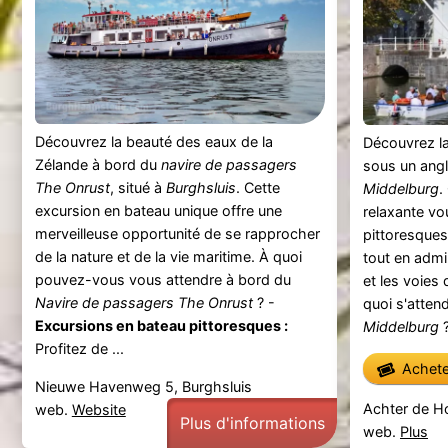
Découvrez la beauté des eaux de la
Découvrez la
Zélande à bord du
navire de passagers
sous un angl
The Onrust
, situé à
Burghsluis
. Cette
Middelburg
.
excursion en bateau unique offre une
relaxante v
merveilleuse opportunité de se rapprocher
pittoresques
de la nature et de la vie maritime. À quoi
tout en admi
pouvez-vous vous attendre à bord du
et les voies 
Navire de passagers The Onrust
? -
quoi s'attend
Excursions en bateau pittoresques :
Middelburg
?
Profitez de ...
Achetez
Nieuwe Havenweg 5, Burghsluis
Achter de H
web.
Website
Plus d'informations
web.
Plus