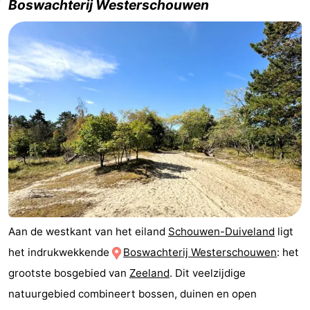
Boswachterij Westerschouwen
-
Rondvaarten
-
Speeltuinen
-
Binnenspeeltuinen
-
Bowlen
-
Minigolfbanen
Wellness
centra
Dorpen
Aan de westkant van het eiland
Schouwen-Duiveland
ligt
&
Natuur
het indrukwekkende
Boswachterij Westerschouwen
: het
Steden
Rondleidingen
grootste bosgebied van
Zeeland
. Dit veelzijdige
natuurgebied combineert bossen, duinen en open
Sporten