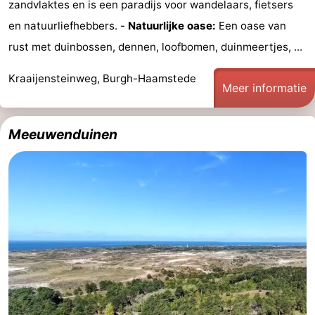
zandvlaktes en is een paradijs voor wandelaars, fietsers
-
en natuurliefhebbers. -
Natuurlijke oase:
Een oase van
rust met duinbossen, dennen, loofbomen, duinmeertjes, ...
Zwembaden
-
Kraaijensteinweg, Burgh-Haamstede
Fietsen
-
Meer informatie
Wandelen
-
Meeuwenduinen
Paardrijden
-
Golfbanen
-
Surfen
-
Duiken
Eten
en
Zeehonden
drinken
Evenementen