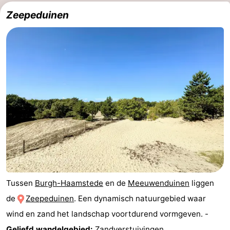
Zeepeduinen
Holland
-
Leiden
Bollenstreek
-
Natuur
-
Hollands
Noordwijk
-
Duin
Katwijk
-
Scheveningen
-
Den
-
Tussen
Burgh-Haamstede
en de
Meeuwenduinen
liggen
de
Zeepeduinen
. Een dynamisch natuurgebied waar
Haag
Rotterdam
-
wind en zand het landschap voortdurend vormgeven. -
Rockanje
Zeeland
Geliefd wandelgebied:
Zandverstuivingen,