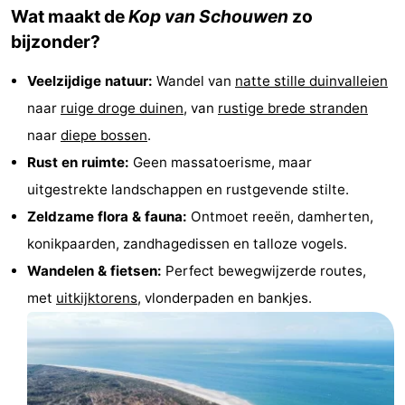
Wat maakt de
Kop van Schouwen
zo
Greve
Port
-
bijzonder?
Zélande
Resort
-
Veelzijdige natuur:
Wandel van
natte stille duinvalleien
Haamstede
Résidence
-
naar
ruige droge duinen
, van
rustige brede
stranden
naar
diepe bossen
.
't
Schouwen
-
Rust en ruimte:
Geen massatoerisme, maar
Hof
Schouwse
-
uitgestrekte landschappen en rustgevende stilte.
Zeldzame flora & fauna:
Ontmoet reeën, damherten,
van
Valleien
Soeten
-
konikpaarden, zandhagedissen en talloze vogels.
Haamstede
Haert
Wijde
-
Wandelen &
fietsen
:
Perfect bewegwijzerde routes,
met
uitkijktorens
, vlonderpaden en bankjes.
Blick
Zeeland
-
Village
Zeeuwse
-
Kust
Zonnedorp
-