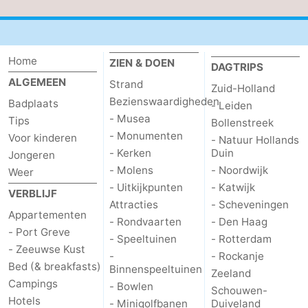
Home
ZIEN & DOEN
DAGTRIPS
ALGEMEEN
Strand
Zuid-Holland
Bezienswaardigheden
Badplaats
- Leiden
- Musea
Tips
Bollenstreek
- Monumenten
Voor kinderen
- Natuur Hollands
- Kerken
Duin
Jongeren
- Molens
- Noordwijk
Weer
- Uitkijkpunten
- Katwijk
VERBLIJF
Attracties
- Scheveningen
Appartementen
- Rondvaarten
- Den Haag
- Port Greve
- Speeltuinen
- Rotterdam
- Zeeuwse Kust
-
- Rockanje
Bed (& breakfasts)
Binnenspeeltuinen
Zeeland
Campings
- Bowlen
Schouwen-
Hotels
- Minigolfbanen
Duiveland