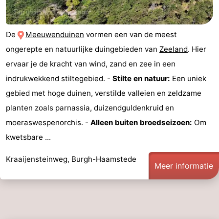
Praktisch
De
Meeuwenduinen
vormen een van de meest
Jongeren
ongerepte en natuurlijke duingebieden van
Zeeland
. Hier
Forum
ervaar je de kracht van wind, zand en zee in een
indrukwekkend stiltegebied. -
Stilte en natuur:
Een uniek
Route
gebied met hoge duinen, verstilde valleien en zeldzame
-
planten zoals parnassia, duizendguldenkruid en
moeraswespenorchis. -
Alleen buiten broedseizoen:
Om
Parkeren
Reisboekenwinkel
kwetsbare ...
Nieuws
Kraaijensteinweg, Burgh-Haamstede
Meer informatie
Medische
adressen
Regio
Zuid-