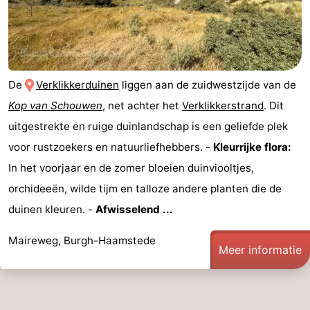
Schouwen
Natuur
-
Oranjezon
Oostkapelle
-
De
Verklikkerduinen
liggen aan de zuidwestzijde van de
Natuur
-
Kop van Schouwen
, net achter het
Verklikkerstrand
. Dit
de
Domburg
-
uitgestrekte en ruige duinlandschap is een geliefde plek
voor rustzoekers en natuurliefhebbers. -
Kleurrijke flora:
Mantelingen
Zoutelande
-
In het voorjaar en de zomer bloeien duinviooltjes,
Vlissingen
-
orchideeën, wilde tijm en talloze andere planten die de
duinen kleuren. -
Afwisselend ...
Middelburg
Weer
Maireweg, Burgh-Haamstede
Contact
Meer informatie