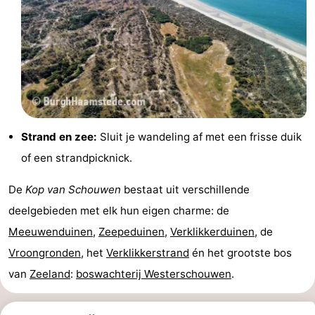
’t
Last
Hof
minutes
Strand
van
Zien
Haamstede
&
Bezienswaardigheden
Strand en zee:
Sluit je wandeling af met een frisse duik
doen
-
of een strandpicknick.
Musea
-
De
Kop van Schouwen
bestaat uit verschillende
Monumenten
-
deelgebieden met elk hun eigen charme: de
Meeuwenduinen
,
Zeepeduinen
,
Verklikkerduinen
, de
Kerken
-
Vroongronden
, het
Verklikkerstrand
én het grootste bos
Molens
-
van
Zeeland
:
boswachterij Westerschouwen
.
Uitkijkpunten
Attracties