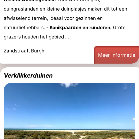
duingraslanden en kleine duinplasjes maken dit tot een
Schouwen-
afwisselend terrein, ideaal voor gezinnen en
Duiveland
-
natuurliefhebbers. -
Konikpaarden en runderen:
Grote
grazers houden het gebied ...
Brouwershaven
-
Zandstraat, Burgh
Bruinisse
-
Meer informatie
Zierikzee
-
Verklikkerduinen
Natuur
-
Oosterschelde
Burgh
-
Haamstede
Natuur
Walcheren
Kop
-
van
Veere
-