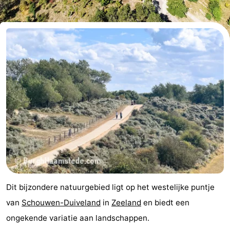
breakfasts)
Hotels
Vakantiehuizen
-
Buitenheem
-
De
-
Oase
Duinoord
-
Ginsterveld
-
Julianahoeve
-
Dit bijzondere natuurgebied ligt op het westelijke puntje
Livingstone
-
van
Schouwen-Duiveland
in
Zeeland
en biedt een
ongekende variatie aan landschappen.
Port
-