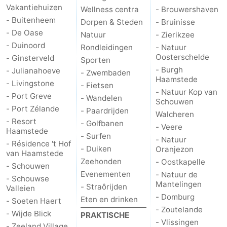
Vakantiehuizen
Wellness centra
- Brouwershaven
- Buitenheem
Dorpen & Steden
- Bruinisse
- De Oase
Natuur
- Zierikzee
- Duinoord
Rondleidingen
- Natuur
Oosterschelde
- Ginsterveld
Sporten
- Burgh
- Julianahoeve
- Zwembaden
Haamstede
- Livingstone
- Fietsen
- Natuur Kop van
- Port Greve
- Wandelen
Schouwen
- Port Zélande
- Paardrijden
Walcheren
- Resort
- Golfbanen
- Veere
Haamstede
- Surfen
- Natuur
- Résidence 't Hof
- Duiken
Oranjezon
van Haamstede
Zeehonden
- Oostkapelle
- Schouwen
Evenementen
- Natuur de
- Schouwse
Mantelingen
- Straôrijden
Valleien
- Domburg
Eten en drinken
- Soeten Haert
- Zoutelande
- Wijde Blick
PRAKTISCHE
- Vlissingen
- Zeeland Village