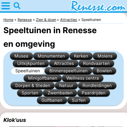
Home
Renesse
Home
Renesse
Zien & doen
Attracties
Speeltuinen
Speeltuinen in Renesse
Tips
en omgeving
Voor
Musea
Monumenten
Kerken
Molens
kinderen
Overnachten
Uitkijkpunten
Attracties
Rondvaarten
Appartementen
Speeltuinen
Binnenspeeltuinen
Bowlen
Minigolfbanen
Wellness centra
-
Dorpen & Steden
Natuur
Rondleidingen
Sporten
Zwembaden
Paardrijden
Port
-
Golfbanen
Surfen
Greve
Zeeuwse
Bed
Klok'uus
Kust
(&
Campings