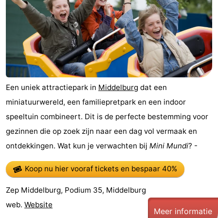
Schouwen
Natuur
-
Oranjezon
Oostkapelle
-
Natuur
-
de
Domburg
-
Een uniek attractiepark in
Middelburg
dat een
miniatuurwereld, een familiepretpark en een indoor
Mantelingen
Zoutelande
-
speeltuin combineert. Dit is de perfecte bestemming voor
Vlissingen
-
gezinnen die op zoek zijn naar een dag vol vermaak en
ontdekkingen. Wat kun je verwachten bij
Mini Mundi
? -
Middelburg
Weer
Koop nu hier vooraf tickets
en bespaar 40%
Contact
Zep Middelburg, Podium 35, Middelburg
web.
Website
Meer informatie