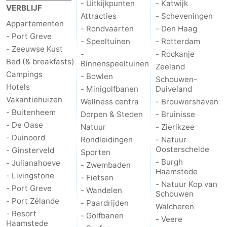
- Uitkijkpunten
- Katwijk
VERBLIJF
Attracties
- Scheveningen
Appartementen
- Rondvaarten
- Den Haag
- Port Greve
- Speeltuinen
- Rotterdam
- Zeeuwse Kust
-
- Rockanje
Bed (& breakfasts)
Binnenspeeltuinen
Zeeland
Campings
- Bowlen
Schouwen-
Hotels
- Minigolfbanen
Duiveland
Vakantiehuizen
Wellness centra
- Brouwershaven
- Buitenheem
Dorpen & Steden
- Bruinisse
- De Oase
Natuur
- Zierikzee
- Duinoord
Rondleidingen
- Natuur
Oosterschelde
- Ginsterveld
Sporten
- Burgh
- Julianahoeve
- Zwembaden
Haamstede
- Livingstone
- Fietsen
- Natuur Kop van
- Port Greve
- Wandelen
Schouwen
- Port Zélande
- Paardrijden
Walcheren
- Resort
- Golfbanen
- Veere
Haamstede