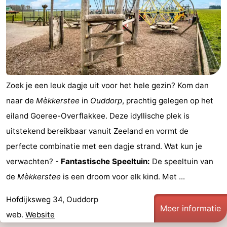
Praktisch
Jongeren
Forum
Zoek je een leuk dagje uit voor het hele gezin? Kom dan
Route
naar de
Mèkkerstee
in
Ouddorp
, prachtig gelegen op het
-
eiland Goeree-Overflakkee. Deze idyllische plek is
uitstekend bereikbaar vanuit Zeeland en vormt de
Parkeren
Reisboekenwinkel
perfecte combinatie met een dagje strand. Wat kun je
Nieuws
verwachten? -
Fantastische Speeltuin:
De speeltuin van
de
Mèkkerstee
is een droom voor elk kind. Met ...
Medische
Hofdijksweg 34, Ouddorp
adressen
Regio
Meer informatie
web.
Website
Zuid-