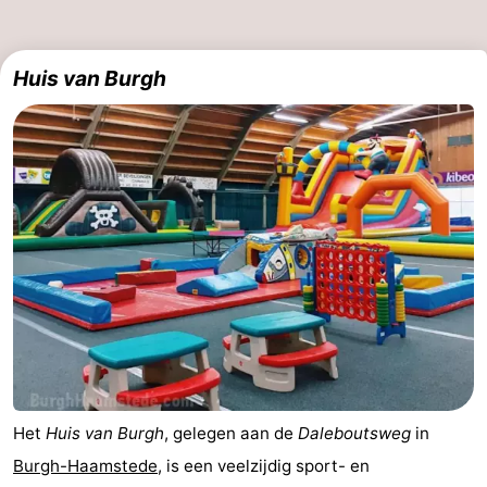
-
Huis van Burgh
Rondvaarten
-
Speeltuinen
-
Binnenspeeltuinen
-
Bowlen
-
Minigolfbanen
Wellness
centra
Dorpen
&
Natuur
Steden
Rondleidingen
Het
Huis van Burgh
, gelegen aan de
Daleboutsweg
in
Burgh-Haamstede
, is een veelzijdig sport- en
Sporten