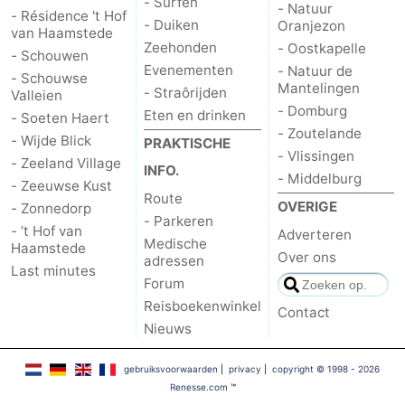
- Surfen
- Natuur
- Résidence 't Hof
- Duiken
Oranjezon
van Haamstede
Zeehonden
- Oostkapelle
- Schouwen
Evenementen
- Natuur de
- Schouwse
Mantelingen
- Straôrijden
Valleien
- Domburg
Eten en drinken
- Soeten Haert
- Zoutelande
- Wijde Blick
PRAKTISCHE
- Vlissingen
- Zeeland Village
INFO.
- Middelburg
- Zeeuwse Kust
Route
OVERIGE
- Zonnedorp
- Parkeren
- ’t Hof van
Adverteren
Medische
Haamstede
Over ons
adressen
Last minutes
Forum
Reisboekenwinkel
Contact
Nieuws
gebruiksvoorwaarden
|
privacy
|
copyright © 1998 - 2026
Renesse.com
™