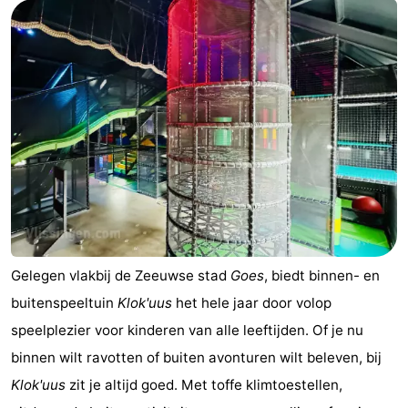
breakfasts)
Hotels
Vakantiehuizen
-
Buitenheem
-
De
-
Oase
Duinoord
-
Ginsterveld
-
Gelegen vlakbij de Zeeuwse stad
Goes
, biedt binnen- en
buitenspeeltuin
Klok'uus
het hele jaar door volop
Julianahoeve
-
speelplezier voor kinderen van alle leeftijden. Of je nu
Livingstone
-
binnen wilt ravotten of buiten avonturen wilt beleven, bij
Klok'uus
zit je altijd goed. Met toffe klimtoestellen,
Port
-