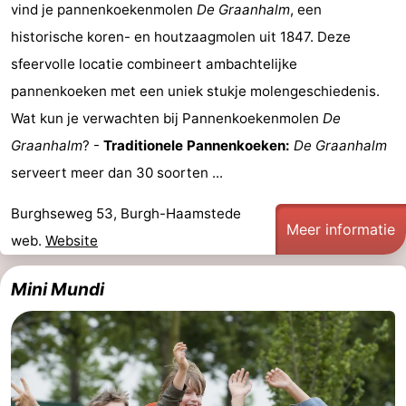
vind je pannenkoekenmolen
De Graanhalm
, een
Schouwen-
historische koren- en houtzaagmolen uit 1847. Deze
sfeervolle locatie combineert ambachtelijke
Duiveland
-
pannenkoeken met een uniek stukje molengeschiedenis.
Brouwershaven
-
Wat kun je verwachten bij Pannenkoekenmolen
De
Graanhalm
? -
Traditionele Pannenkoeken:
De Graanhalm
Bruinisse
-
serveert meer dan 30 soorten ...
Zierikzee
-
Burghseweg 53, Burgh-Haamstede
Meer informatie
Natuur
-
web.
Website
Oosterschelde
Burgh
-
Mini Mundi
Haamstede
Natuur
Walcheren
Kop
-
van
Veere
-