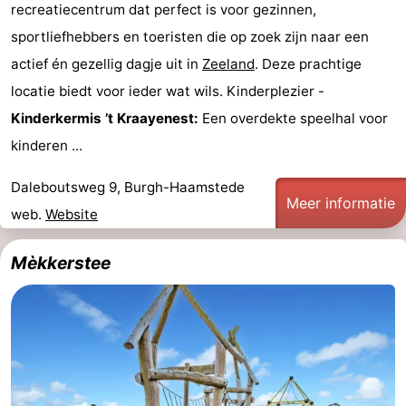
recreatiecentrum dat perfect is voor gezinnen,
-
sportliefhebbers en toeristen die op zoek zijn naar een
actief én gezellig dagje uit in
Zeeland
. Deze prachtige
Zwembaden
-
locatie biedt voor ieder wat wils. Kinderplezier -
Fietsen
-
Kinderkermis ’t Kraayenest:
Een overdekte speelhal voor
kinderen ...
Wandelen
-
Daleboutsweg 9, Burgh-Haamstede
Paardrijden
-
Meer informatie
web.
Website
Golfbanen
-
Mèkkerstee
Surfen
-
Duiken
Eten
en
Zeehonden
drinken
Evenementen