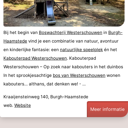
’t
Last
Hof
minutes
Strand
Bij het begin van
Boswachterij Westerschouwen
in
Burgh-
van
Zien
Haamstede
vind je een combinatie van natuur, avontuur
Haamstede
&
Bezienswaardigheden
en kinderlijke fantasie: een
natuurlijke speelplek
én het
Kabouterpad Westerschouwen
. Kabouterpad
doen
-
Westerschouwen – Op zoek naar kabouters in het duinbos
Musea
-
In het sprookjesachtige
bos van Westerschouwen
wonen
kabouters... althans, dat denken we! - ...
Monumenten
-
Kraaijensteinweg 140, Burgh-Haamstede
Kerken
-
web.
Website
Meer informatie
Molens
-
Uitkijkpunten
Attracties