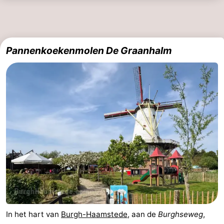
Holland
-
Leiden
Bollenstreek
Pannenkoekenmolen De Graanhalm
-
Natuur
-
Hollands
Noordwijk
-
Duin
Katwijk
-
Scheveningen
-
Den
-
Haag
Rotterdam
-
In het hart van
Burgh-Haamstede
, aan de
Burghseweg
,
Rockanje
Zeeland