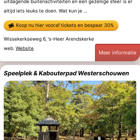
uitdagende buitenactiviteiten en een gezellige sfeer is er
Greve
Port
-
altijd iets leuks te doen. Wat kun je ...
Zélande
Resort
-
Koop nu hier vooraf tickets
en bespaar 30%
Haamstede
Résidence
-
Wissekerkseweg 6, 's-Heer Arendskerke
web.
Website
't
Schouwen
-
Meer informatie
Hof
Schouwse
-
Speelplek & Kabouterpad Westerschouwen
van
Valleien
Soeten
-
Haamstede
Haert
Wijde
-
Blick
Zeeland
-
Village
Zeeuwse
-
Kust
Zonnedorp
-