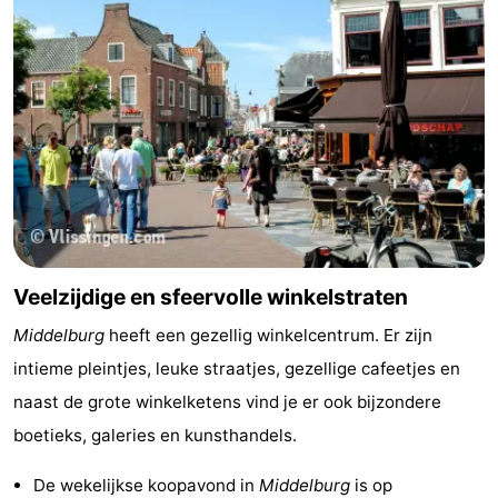
’t
Last
Hof
minutes
Strand
van
Zien
Haamstede
&
Bezienswaardigheden
doen
-
Musea
-
Veelzijdige en sfeervolle winkelstraten
Monumenten
-
Middelburg
heeft een gezellig winkelcentrum. Er zijn
intieme pleintjes, leuke straatjes, gezellige cafeetjes en
Kerken
-
naast de grote winkelketens vind je er ook bijzondere
Molens
-
boetieks, galeries en kunsthandels.
Uitkijkpunten
Attracties
De wekelijkse koopavond in
Middelburg
is op