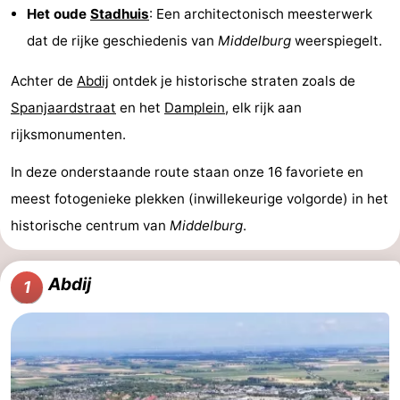
Het oude
Stadhuis
: Een architectonisch meesterwerk
Schouwen-
dat de rijke geschiedenis van
Middelburg
weerspiegelt.
Duiveland
-
Achter de
Abdij
ontdek je historische straten zoals de
Spanjaardstraat
en het
Damplein
, elk rijk aan
Brouwershaven
-
rijksmonumenten.
Bruinisse
-
In deze onderstaande route staan onze 16 favoriete en
Zierikzee
-
meest fotogenieke plekken (inwillekeurige volgorde) in het
historische centrum van
Middelburg
.
Natuur
-
Oosterschelde
Burgh
-
Abdij
1
Haamstede
Natuur
Walcheren
Kop
-
van
Veere
-