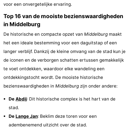
voor een onvergetelijke ervaring.
Holland
-
Top 16 van de mooiste bezienswaardigheden
in Middelburg
Leiden
Bollenstreek
De historische en compacte opzet van
Middelburg
maakt
-
het een ideale bestemming voor een daguitstap of een
Natuur
-
langer verblijf. Dankzij de kleine omvang van de stad kun je
de iconen en de verborgen schatten ertussen gemakkelijk
Hollands
Noordwijk
-
te voet ontdekken, waardoor elke wandeling een
Duin
Katwijk
-
ontdekkingstocht wordt. De mooiste historische
bezienswaardigheden in
Middelburg
zijn onder andere:
Scheveningen
-
De
Abdij
: Dit historische complex is het hart van de
Den
-
stad.
Haag
Rotterdam
-
De
Lange Jan
: Beklim deze toren voor een
adembenemend uitzicht over de stad.
Rockanje
Zeeland