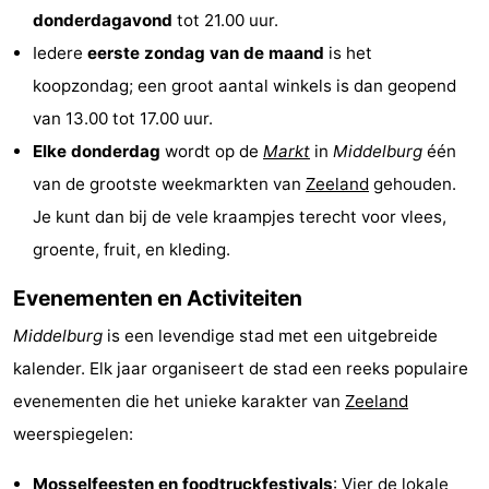
donderdagavond
tot 21.00 uur.
-
Iedere
eerste zondag van de maand
is het
Rondvaarten
-
koopzondag; een groot aantal winkels is dan geopend
van 13.00 tot 17.00 uur.
Speeltuinen
-
Elke donderdag
wordt op de
Markt
in
Middelburg
één
Binnenspeeltuinen
-
van de grootste weekmarkten van
Zeeland
gehouden.
Je kunt dan bij de vele kraampjes terecht voor vlees,
Bowlen
-
groente, fruit, en kleding.
Minigolfbanen
Wellness
Evenementen en Activiteiten
centra
Dorpen
Middelburg
is een levendige stad met een uitgebreide
kalender. Elk jaar organiseert de stad een reeks populaire
&
Natuur
evenementen die het unieke karakter van
Zeeland
Steden
Rondleidingen
weerspiegelen:
Sporten
Mosselfeesten
en foodtruckfestivals
: Vier de lokale