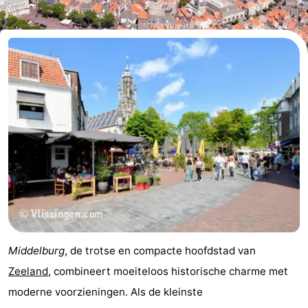
breakfasts)
Hotels
Vakantiehuizen
-
Buitenheem
-
De
-
Oase
Duinoord
-
Ginsterveld
-
Julianahoeve
-
Middelburg
, de trotse en compacte hoofdstad van
Livingstone
-
Zeeland
, combineert moeiteloos historische charme met
moderne voorzieningen. Als de kleinste
Port
-