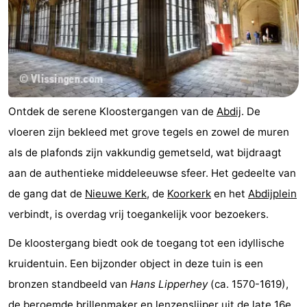
Ontdek de serene Kloostergangen van de
Abdij
. De
vloeren zijn bekleed met grove tegels en zowel de muren
als de plafonds zijn vakkundig gemetseld, wat bijdraagt
aan de authentieke middeleeuwse sfeer. Het gedeelte van
de gang dat de
Nieuwe Kerk
, de
Koorkerk
en het
Abdijplein
verbindt, is overdag vrij toegankelijk voor bezoekers.
De kloostergang biedt ook de toegang tot een idyllische
kruidentuin. Een bijzonder object in deze tuin is een
bronzen standbeeld van
Hans Lipperhey
(ca. 1570-1619),
de beroemde brillenmaker en lenzenslijper uit de late 16e