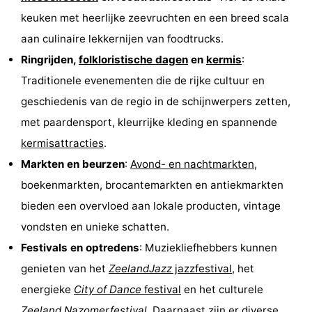
keuken met heerlijke zeevruchten en een breed scala
-
aan culinaire lekkernijen van foodtrucks.
Zwembaden
-
Ringrijden,
folkloristische dagen
en
kermis
:
Traditionele evenementen die de rijke cultuur en
Fietsen
-
geschiedenis van de regio in de schijnwerpers zetten,
Wandelen
-
met paardensport, kleurrijke kleding en spannende
kermisattracties
.
Paardrijden
-
Markten en beurzen
:
Avond- en nachtmarkten
,
Golfbanen
-
boekenmarkten, brocantemarkten en antiekmarkten
bieden een overvloed aan lokale producten, vintage
Surfen
-
vondsten en unieke schatten.
Duiken
Eten
Festivals en optredens
: Muziekliefhebbers kunnen
genieten van het
ZeelandJazz
jazzfestival
, het
en
Zeehonden
energieke
City of Dance
festival
en het culturele
drinken
Evenementen
Zeeland Nazomerfestival
. Daarnaast zijn er diverse