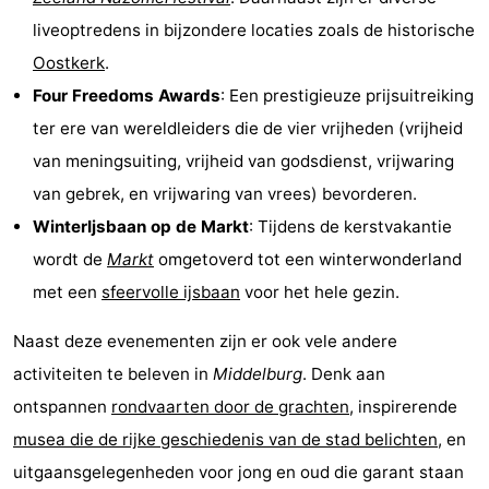
liveoptredens in bijzondere locaties zoals de historische
Praktisch
Oostkerk
.
Jongeren
Four Freedoms Awards
: Een prestigieuze prijsuitreiking
ter ere van wereldleiders die de vier vrijheden (vrijheid
Forum
van meningsuiting, vrijheid van godsdienst, vrijwaring
Route
van gebrek, en vrijwaring van vrees) bevorderen.
WinterIjsbaan op de Markt
: Tijdens de kerstvakantie
-
wordt de
Markt
omgetoverd tot een winterwonderland
Parkeren
Reisboekenwinkel
met een
sfeervolle ijsbaan
voor het hele gezin.
Nieuws
Naast deze evenementen zijn er ook vele andere
activiteiten te beleven in
Middelburg
. Denk aan
Medische
ontspannen
rondvaarten door de grachten
, inspirerende
adressen
Regio
musea die de rijke geschiedenis van de stad belichten
, en
uitgaansgelegenheden voor jong en oud die garant staan
Zuid-