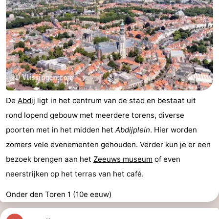
Schouwen
Natuur
-
Oranjezon
Oostkapelle
-
Natuur
-
de
Domburg
-
De
Abdij
ligt in het centrum van de stad en bestaat uit
Mantelingen
Zoutelande
-
rond lopend gebouw met meerdere torens, diverse
Vlissingen
-
poorten met in het midden het
Abdijplein
. Hier worden
zomers vele evenementen gehouden. Verder kun je er een
Middelburg
Weer
bezoek brengen aan het
Zeeuws museum
of even
Contact
neerstrijken op het terras van het café.
Onder den Toren 1 (10e eeuw)