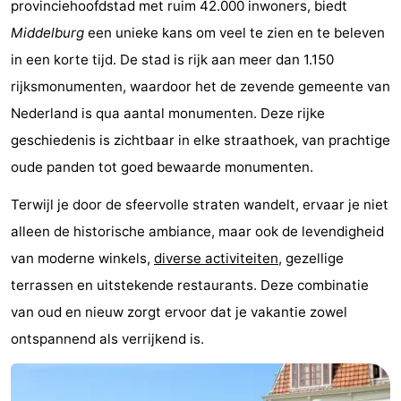
provinciehoofdstad met ruim 42.000 inwoners, biedt
Greve
Port
-
Middelburg
een unieke kans om veel te zien en te beleven
in een korte tijd. De stad is rijk aan meer dan 1.150
Zélande
Resort
-
rijksmonumenten, waardoor het de zevende gemeente van
Haamstede
Résidence
-
Nederland is qua aantal monumenten. Deze rijke
geschiedenis is zichtbaar in elke straathoek, van prachtige
't
Schouwen
-
oude panden tot goed bewaarde monumenten.
Hof
Schouwse
-
Terwijl je door de sfeervolle straten wandelt, ervaar je niet
van
Valleien
Soeten
-
alleen de historische ambiance, maar ook de levendigheid
van moderne winkels,
diverse activiteiten
, gezellige
Haamstede
Haert
Wijde
-
terrassen en uitstekende restaurants. Deze combinatie
Blick
Zeeland
-
van oud en nieuw zorgt ervoor dat je vakantie zowel
ontspannend als verrijkend is.
Village
Zeeuwse
-
Kust
Zonnedorp
-