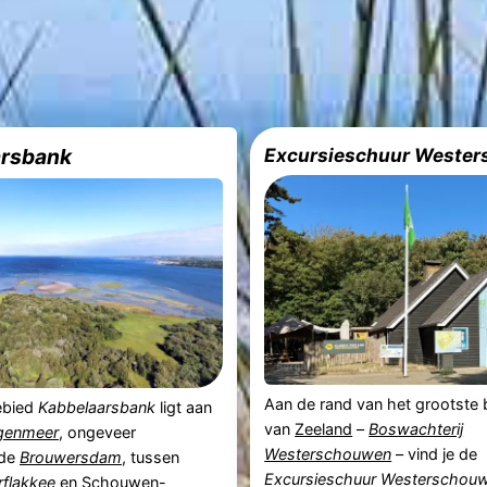
arsbank
Excursieschuur Weste
Aan de rand van het grootste
ebied
Kabbelaarsbank
ligt aan
van
Zeeland
–
Boswachterij
ngenmeer
, ongeveer
Westerschouwen
– vind je de
 de
Brouwersdam
, tussen
Excursieschuur Westerschou
flakkee
en
Schouwen-