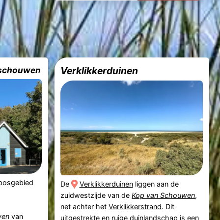
rschouwen
Verklikkerduinen
 bosgebied
De
Verklikkerduinen
liggen aan de
zuidwestzijde van de
Kop van Schouwen
,
net achter het
Verklikkerstrand
. Dit
wen
van
uitgestrekte en ruige duinlandschap is een