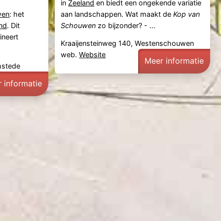
in
Zeeland
en biedt een ongekende variatie
wen
: het
aan landschappen. Wat maakt de
Kop van
nd
. Dit
Schouwen
zo bijzonder? - ...
ineert
Kraaijensteinweg 140, Westenschouwen
web.
Website
Meer informatie
mstede
 informatie