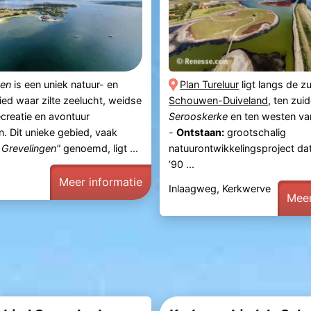
gen
is een uniek natuur- en
Plan Tureluur
ligt langs de z
ied waar zilte zeelucht, weidse
Schouwen-Duiveland
, ten zui
ecreatie en avontuur
Serooskerke
en ten westen v
 Dit unieke gebied, vaak
-
Ontstaan:
grootschalig
 Grevelingen"
genoemd, ligt ...
natuurontwikkelingsproject dat
’90 ...
Meer informatie
Inlaagweg, Kerkwerve
Meer