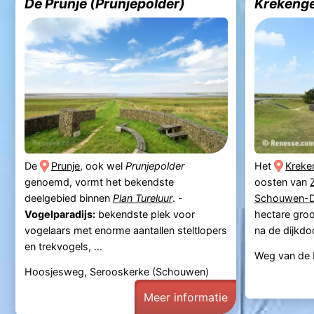
De Prunje (Prunjepolder)
Krekeng
De
Prunje
, ook wel
Prunjepolder
Het
Kreke
genoemd, vormt het bekendste
oosten van
deelgebied binnen
Plan Tureluur
. -
Schouwen-D
Vogelparadijs:
bekendste plek voor
hectare groo
vogelaars met enorme aantallen steltlopers
na de dijkdoo
en trekvogels, ...
Weg van de 
Hoosjesweg, Serooskerke (Schouwen)
Meer informatie