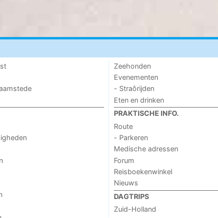
st
Zeehonden
Evenementen
 Haamstede
- Straôrijden
Eten en drinken
PRAKTISCHE INFO.
Route
digheden
- Parkeren
Medische adressen
n
Forum
Reisboekenwinkel
Nieuws
n
DAGTRIPS
Zuid-Holland
n