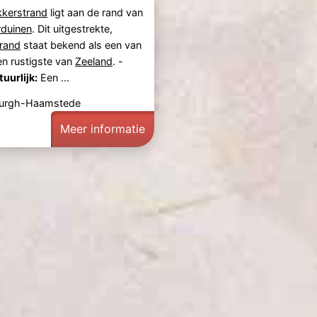
kkerstrand
ligt aan de rand van
rduinen
. Dit uitgestrekte,
trand
staat bekend als een van
n rustigste van
Zeeland
. -
uurlijk:
Een ...
Burgh-Haamstede
Meer informatie