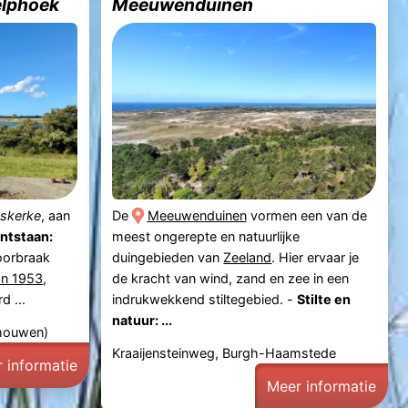
elphoek
Meeuwenduinen
skerke
, aan
De
Meeuwenduinen
vormen een van de
ntstaan:
meest ongerepte en natuurlijke
oorbraak
duingebieden van
Zeeland
. Hier ervaar je
n 1953
,
de kracht van wind, zand en zee in een
 ...
indrukwekkend stiltegebied. -
Stilte en
natuur: ...
chouwen)
Kraaijensteinweg, Burgh-Haamstede
 informatie
Meer informatie