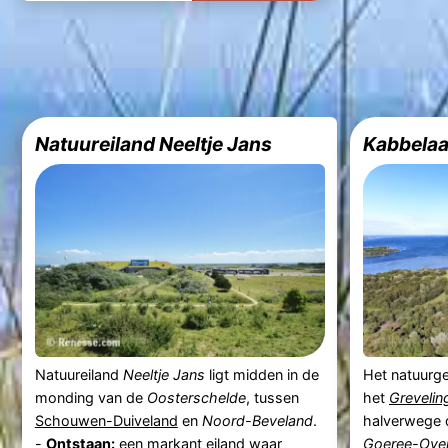
Natuureiland Neeltje Jans
Kabbela
Natuureiland
Neeltje Jans
ligt midden in de
Het natuurg
monding van de
Oosterschelde
, tussen
het
Greveli
Schouwen-Duiveland
en
Noord-Beveland
.
halverwege
-
Ontstaan:
een markant eiland waar
Goeree-Over