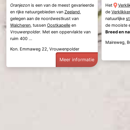
Oranjezon
is een van de meest gevarieerde
Het
Verkli
en rijke natuurgebieden van
Zeeland
,
de
Verklikke
gelegen aan de noordwestkust van
natuurlijke
s
Walcheren
, tussen
Oostkapelle
en
de mooiste e
Vrouwenpolder
. Met een oppervlakte van
Breed en nat
ruim 400 ...
Maireweg, 
Kon. Emmaweg 22, Vrouwenpolder
Meer informatie