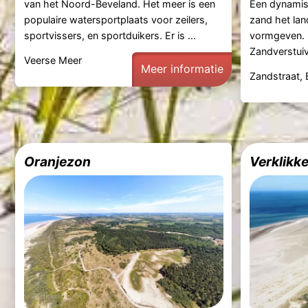
van het Noord-Beveland. Het meer is een
Een dynamis
populaire watersportplaats voor zeilers,
zand het la
sportvissers, en sportduikers. Er is ...
vormgeven.
Zandverstuivi
Veerse Meer
Meer informatie
Zandstraat,
Oranjezon
Verklikk