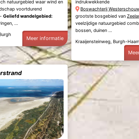
ch natuurgebied waar wind en
indrukwekkende
ndschap voortdurend
Boswachterij Westerschou
 -
Geliefd wandelgebied:
grootste bosgebied van
Zeela
ngen, ...
veelzijdige natuurgebied comb
bossen, duinen ...
 Burgh
Meer informatie
Kraaijensteinweg, Burgh-Haa
Meer
erstrand