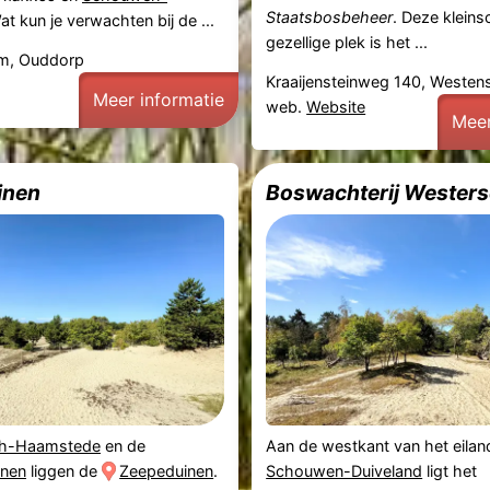
Staatsbosbeheer
. Deze kleins
at kun je verwachten bij de ...
gezellige plek is het ...
m, Ouddorp
Kraaijensteinweg 140, Weste
Meer informatie
web.
Website
Meer
inen
gh-Haamstede
en de
Aan de westkant van het eilan
nen
liggen de
Zeepeduinen
.
Schouwen-Duiveland
ligt het