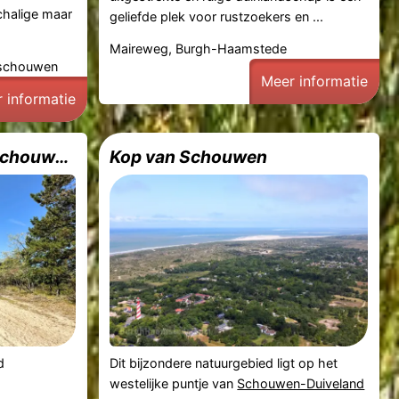
chalige maar
geliefde plek voor rustzoekers en ...
Maireweg, Burgh-Haamstede
nschouwen
Meer informatie
 informatie
Boswachterij Westerschouwen
Kop van Schouwen
d
Dit bijzondere natuurgebied ligt op het
westelijke puntje van
Schouwen-Duiveland