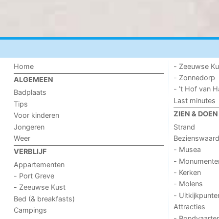
Home
- Zeeuwse Ku
- Zonnedorp
ALGEMEEN
- ’t Hof van
Badplaats
Last minutes
Tips
ZIEN & DOEN
Voor kinderen
Jongeren
Strand
Weer
Bezienswaar
- Musea
VERBLIJF
- Monumente
Appartementen
- Kerken
- Port Greve
- Molens
- Zeeuwse Kust
- Uitkijkpunte
Bed (& breakfasts)
Attracties
Campings
- Rondvaarte