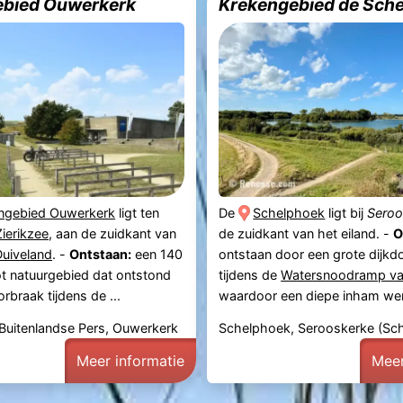
ebied Ouwerkerk
Krekengebied de Sch
ngebied Ouwerkerk
ligt ten
De
Schelphoek
ligt bij
Seroo
Zierikzee
, aan de zuidkant van
de zuidkant van het eiland. -
O
uiveland
. -
Ontstaan:
een 140
ontstaan door een grote dijkd
t natuurgebied dat ontstond
tijdens de
Watersnoodramp va
rbraak tijdens de ...
waardoor een diepe inham werd
Buitenlandse Pers, Ouwerkerk
Schelphoek, Serooskerke (S
Meer informatie
Meer