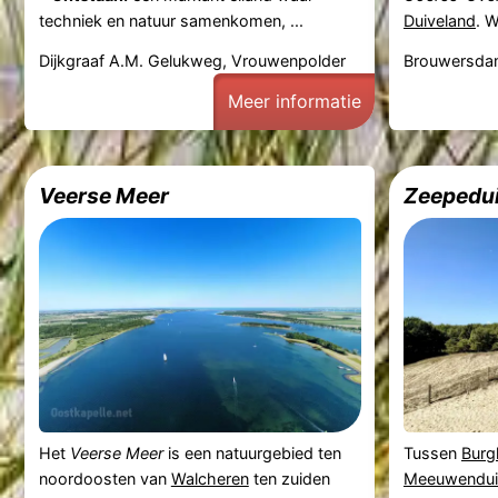
techniek en natuur samenkomen, ...
Duiveland
. W
Dijkgraaf A.M. Gelukweg, Vrouwenpolder
Brouwersda
Meer informatie
Veerse Meer
Zeepedu
Het
Veerse Meer
is een natuurgebied ten
Tussen
Bur
noordoosten van
Walcheren
ten zuiden
Meeuwendui