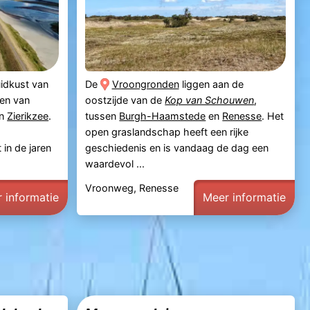
uidkust van
De
Vroongronden
liggen aan de
den van
oostzijde van de
Kop van Schouwen
,
an
Zierikzee
.
tussen
Burgh-Haamstede
en
Renesse
. Het
open graslandschap heeft een rijke
 in de jaren
geschiedenis en is vandaag de dag een
waardevol ...
Vroonweg, Renesse
 informatie
Meer informatie