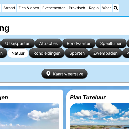
Strand
Zien & doen
Evenementen
Praktisch
Regio
Weer
ing
Uitkijkpunten
Attracties
Rondvaarten
Speeltuinen
en
Natuur
Rondleidingen
Sporten
Zwembaden
P
Kaart weergave
gen
Plan Tureluur