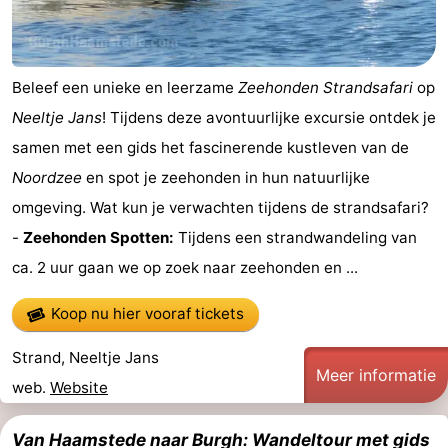
’t
Last
Hof
minutes
Strand
Beleef een unieke en leerzame
Zeehonden Strandsafari
op
Neeltje Jans
! Tijdens deze avontuurlijke excursie ontdek je
van
Zien
samen met een gids het fascinerende kustleven van de
Haamstede
&
Bezienswaardigheden
Noordzee
en spot je zeehonden in hun natuurlijke
omgeving. Wat kun je verwachten tijdens de strandsafari?
doen
-
-
Zeehonden Spotten:
Tijdens een strandwandeling van
Musea
-
ca. 2 uur gaan we op zoek naar zeehonden en ...
Monumenten
-
Koop nu hier vooraf tickets
Kerken
-
Strand, Neeltje Jans
Meer informatie
web.
Website
Molens
-
Uitkijkpunten
Attracties
Van Haamstede naar Burgh: Wandeltour met gids