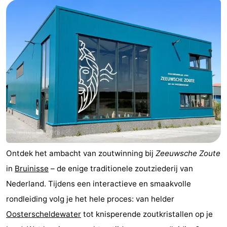
breakfasts)
Hotels
Vakantiehuizen
-
Buitenheem
-
De
-
Oase
Duinoord
-
Ginsterveld
-
Ontdek het ambacht van zoutwinning bij
Zeeuwsche Zoute
in
Bruinisse
– de enige traditionele zoutziederij van
Julianahoeve
-
Nederland. Tijdens een interactieve en smaakvolle
Livingstone
-
rondleiding volg je het hele proces: van helder
Oosterscheldewater
tot knisperende zoutkristallen op je
Port
-