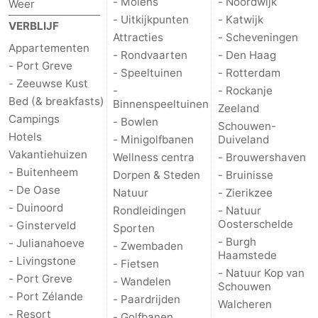
- Molens
- Noordwijk
Weer
- Uitkijkpunten
- Katwijk
VERBLIJF
Holland
-
Attracties
- Scheveningen
Appartementen
- Rondvaarten
- Den Haag
Leiden
Bollenstreek
- Port Greve
- Speeltuinen
- Rotterdam
- Zeeuwse Kust
-
-
- Rockanje
Bed (& breakfasts)
Binnenspeeltuinen
Zeeland
Campings
- Bowlen
Natuur
-
Schouwen-
Hotels
- Minigolfbanen
Duiveland
Hollands
Noordwijk
-
Vakantiehuizen
Wellness centra
- Brouwershaven
- Buitenheem
Dorpen & Steden
- Bruinisse
Duin
Katwijk
-
- De Oase
Natuur
- Zierikzee
- Duinoord
Rondleidingen
- Natuur
Scheveningen
-
Oosterschelde
- Ginsterveld
Sporten
- Burgh
- Julianahoeve
- Zwembaden
Den
-
Haamstede
- Livingstone
- Fietsen
- Natuur Kop van
- Port Greve
- Wandelen
Haag
Rotterdam
-
Schouwen
- Port Zélande
- Paardrijden
Walcheren
Rockanje
Zeeland
- Resort
- Golfbanen