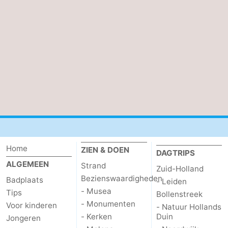
Praktisch
Jongeren
Forum
Route
-
Parkeren
Reisboekenwinkel
Home
ZIEN & DOEN
DAGTRIPS
Nieuws
ALGEMEEN
Strand
Zuid-Holland
Medische
Bezienswaardigheden
Badplaats
- Leiden
- Musea
Tips
Bollenstreek
adressen
Regio
- Monumenten
Voor kinderen
- Natuur Hollands
- Kerken
Duin
Jongeren
Zuid-