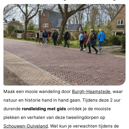
-
Rondvaarten
-
Speeltuinen
-
Binnenspeeltuinen
-
Bowlen
-
Minigolfbanen
Wellness
centra
Dorpen
Maak een mooie wandeling door
Burgh-Haamstede
, waar
&
Natuur
natuur en historie hand in hand gaan. Tijdens deze 2 uur
durende
rondleiding met gids
ontdek je de mooiste
Steden
Rondleidingen
plekken en verhalen van deze tweelingdorpen op
Sporten
Schouwen-Duiveland
. Wat kun je verwachten tijdens de