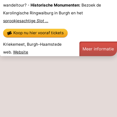
wandeltour? -
Historische Monumenten:
Bezoek de
-
Karolingische Ringwalburg in Burgh en het
Zwembaden
-
sprookjesachtige
Slot ...
Fietsen
-
Koop nu hier vooraf tickets
Wandelen
-
Kriekemeet, Burgh-Haamstede
Meer informatie
web.
Website
Paardrijden
-
Golfbanen
-
Surfen
-
Duiken
Eten
en
Zeehonden
drinken
Evenementen