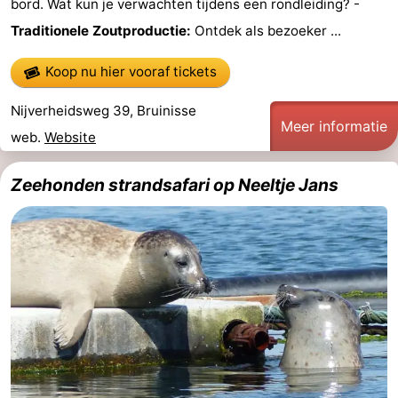
bord. Wat kun je verwachten tijdens een rondleiding? -
Greve
Port
-
Traditionele Zoutproductie:
Ontdek als bezoeker ...
Zélande
Resort
-
Koop nu hier vooraf tickets
Haamstede
Résidence
-
Nijverheidsweg 39, Bruinisse
Meer informatie
web.
Website
't
Schouwen
-
Zeehonden strandsafari op Neeltje Jans
Hof
Schouwse
-
van
Valleien
Soeten
-
Haamstede
Haert
Wijde
-
Blick
Zeeland
-
Village
Zeeuwse
-
Kust
Zonnedorp
-