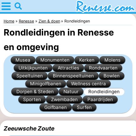
Home
Renesse
Home
Renesse
Zien & doen
Rondleidingen
Rondleidingen in Renesse
Tips
en omgeving
Voor
Musea
Monumenten
Kerken
Molens
kinderen
Overnachten
Uitkijkpunten
Attracties
Rondvaarten
Appartementen
Speeltuinen
Binnenspeeltuinen
Bowlen
Minigolfbanen
Wellness centra
-
Dorpen & Steden
Natuur
Rondleidingen
Sporten
Zwembaden
Paardrijden
Port
-
Golfbanen
Surfen
Greve
Zeeuwse
Bed
Zeeuwsche Zoute
Kust
(&
Campings