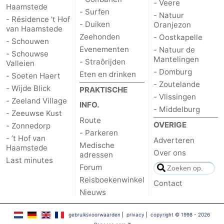
- Veere
Haamstede
- Surfen
- Natuur
- Résidence 't Hof
Schouwen-
- Duiken
Oranjezon
van Haamstede
Zeehonden
- Oostkapelle
- Schouwen
Duiveland
-
Evenementen
- Natuur de
- Schouwse
Mantelingen
- Straôrijden
Valleien
Brouwershaven
-
- Domburg
Eten en drinken
- Soeten Haert
- Zoutelande
Bruinisse
-
- Wijde Blick
PRAKTISCHE
- Vlissingen
- Zeeland Village
INFO.
- Middelburg
Zierikzee
-
- Zeeuwse Kust
Route
OVERIGE
- Zonnedorp
Natuur
-
- Parkeren
- ’t Hof van
Adverteren
Medische
Haamstede
Over ons
Oosterschelde
Burgh
-
adressen
Last minutes
Forum
Haamstede
Natuur
Walcheren
Reisboekenwinkel
Contact
Nieuws
Kop
-
gebruiksvoorwaarden
|
privacy
|
copyright © 1998 - 2026
van
Veere
-