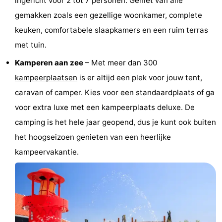
ingericht voor 2 tot 7 personen. Geniet van alle
’t
Last
gemakken zoals een gezellige woonkamer, complete
keuken, comfortabele slaapkamers en een ruim terras
Hof
minutes
Strand
met tuin.
van
Zien
Kamperen aan zee
– Met meer dan 300
kampeerplaatsen
is er altijd een plek voor jouw tent,
Haamstede
&
Bezienswaardigheden
caravan of camper. Kies voor een standaardplaats of ga
doen
-
voor extra luxe met een kampeerplaats deluxe. De
camping is het hele jaar geopend, dus je kunt ook buiten
Musea
-
het hoogseizoen genieten van een heerlijke
Monumenten
-
kampeervakantie.
Kerken
-
Molens
-
Uitkijkpunten
Attracties