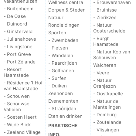
Vakantiehuizen
Wellness centra
- Brouwershaven
- Buitenheem
Dorpen & Steden
- Bruinisse
- De Oase
Natuur
- Zierikzee
- Duinoord
Rondleidingen
- Natuur
Oosterschelde
- Ginsterveld
Sporten
- Burgh
- Julianahoeve
- Zwembaden
Haamstede
- Livingstone
- Fietsen
- Natuur Kop van
- Port Greve
- Wandelen
Schouwen
- Port Zélande
- Paardrijden
Walcheren
- Resort
- Golfbanen
- Veere
Haamstede
- Surfen
- Natuur
- Résidence 't Hof
- Duiken
Oranjezon
van Haamstede
Zeehonden
- Oostkapelle
- Schouwen
Evenementen
- Natuur de
- Schouwse
Mantelingen
- Straôrijden
Valleien
- Domburg
Eten en drinken
- Soeten Haert
- Zoutelande
- Wijde Blick
PRAKTISCHE
- Vlissingen
- Zeeland Village
INFO.