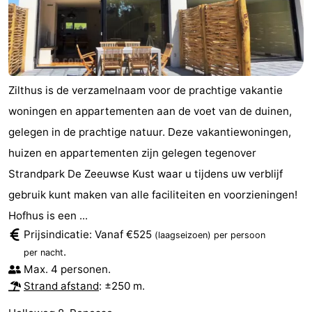
Holland
-
Leiden
Bollenstreek
-
Zilthus is de verzamelnaam voor de prachtige vakantie
woningen en appartementen aan de voet van de duinen,
Natuur
-
gelegen in de prachtige natuur. Deze vakantiewoningen,
Hollands
Noordwijk
-
huizen en appartementen zijn gelegen tegenover
Strandpark De Zeeuwse Kust waar u tijdens uw verblijf
Duin
Katwijk
-
gebruik kunt maken van alle faciliteiten en voorzieningen!
Scheveningen
-
Hofhus is een ...
Prijsindicatie: Vanaf €525
(laagseizoen)
per persoon
Den
-
.
per nacht
Max. 4 personen.
Haag
Rotterdam
-
Strand afstand
: ±250 m.
Rockanje
Zeeland