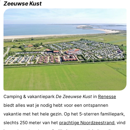
Zeeuwse Kust
breakfasts)
Hotels
Vakantiehuizen
-
Buitenheem
-
De
-
Oase
Duinoord
-
Ginsterveld
-
Camping & vakantiepark
De Zeeuwse Kust
in
Renesse
Julianahoeve
-
biedt alles wat je nodig hebt voor een ontspannen
Livingstone
-
vakantie met het hele gezin. Op het 5-sterren familiepark,
slechts 250 meter van het
prachtige Noordzeestrand
, vind
Port
-