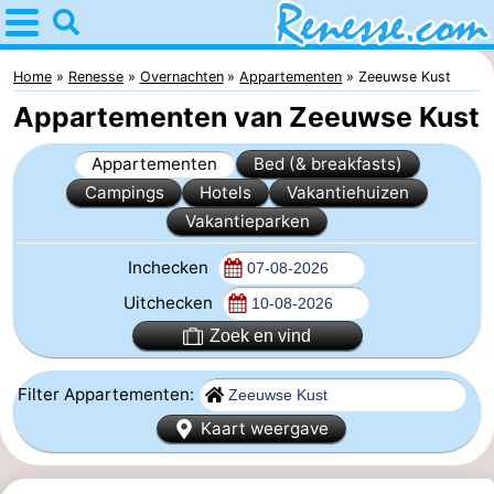
Home
Renesse
Home
Renesse
Overnachten
Appartementen
Zeeuwse Kust
Appartementen van Zeeuwse Kust
Tips
Appartementen
Bed (& breakfasts)
Voor
Campings
Hotels
Vakantiehuizen
Vakantieparken
kinderen
Overnachten
Inchecken
Appartementen
Uitchecken
-
Zoek en vind
Port
-
Filter Appartementen:
Greve
Zeeuwse
Bed
Kaart weergave
Kust
(&
Campings