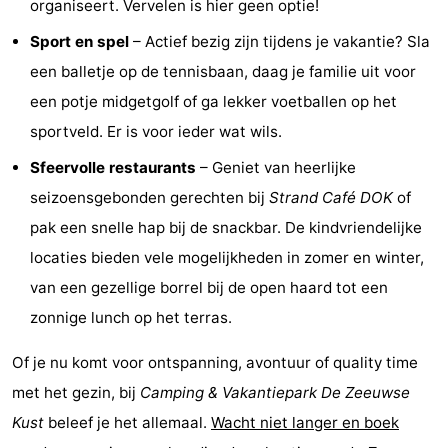
organiseert. Vervelen is hier geen optie!
-
Sport en spel
– Actief bezig zijn tijdens je vakantie? Sla
een balletje op de tennisbaan, daag je familie uit voor
Zwembaden
-
een potje midgetgolf of ga lekker voetballen op het
Fietsen
-
sportveld. Er is voor ieder wat wils.
Sfeervolle restaurants
– Geniet van heerlijke
Wandelen
-
seizoensgebonden gerechten bij
Strand Café DOK
of
Paardrijden
-
pak een snelle hap bij de snackbar. De kindvriendelijke
locaties bieden vele mogelijkheden in zomer en winter,
Golfbanen
-
van een gezellige borrel bij de open haard tot een
Surfen
-
zonnige lunch op het terras.
Duiken
Eten
Of je nu komt voor ontspanning, avontuur of quality time
en
Zeehonden
met het gezin, bij
Camping & Vakantiepark De Zeeuwse
Kust
beleef je het allemaal.
Wacht niet langer en boek
drinken
Evenementen