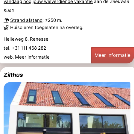
vandaag nog jouw welverdiende vakantie
aan de
Zeeuwse
Praktisch
Kust
!
Strand afstand
: ±250 m.
Jongeren
Huisdieren toegelaten na overleg.
Forum
Helleweg 8, Renesse
tel. +31 111 468 282
Route
Meer informatie
web.
Meer informatie
-
Zilthus
Parkeren
Reisboekenwinkel
Nieuws
Medische
adressen
Regio
Zuid-