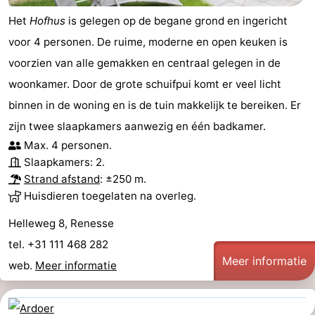
Het
Hofhus
is gelegen op de begane grond en ingericht
Schouwen
Natuur
-
voor 4 personen. De ruime, moderne en open keuken is
Oranjezon
Oostkapelle
-
voorzien van alle gemakken en centraal gelegen in de
woonkamer. Door de grote schuifpui komt er veel licht
Natuur
-
binnen in de woning en is de tuin makkelijk te bereiken. Er
de
Domburg
-
zijn twee slaapkamers aanwezig en één badkamer.
Max. 4 personen.
Mantelingen
Zoutelande
-
Slaapkamers: 2.
Strand afstand
: ±250 m.
Vlissingen
-
Huisdieren toegelaten na overleg.
Middelburg
Weer
Helleweg 8, Renesse
tel. +31 111 468 282
Contact
Meer informatie
web.
Meer informatie