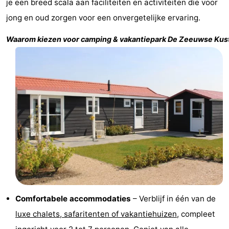
je een breed scala aan faciliteiten en activiteiten die voor
Greve
Port
-
jong en oud zorgen voor een onvergetelijke ervaring.
Zélande
Resort
-
Waarom kiezen voor camping & vakantiepark
De Zeeuwse Kus
Haamstede
Résidence
-
't
Schouwen
-
Hof
Schouwse
-
van
Valleien
Soeten
-
Haamstede
Haert
Wijde
-
Blick
Zeeland
-
Village
Zeeuwse
-
Comfortabele accommodaties
– Verblijf in één van de
luxe chalets, safaritenten of vakantiehuizen
, compleet
Kust
Zonnedorp
-