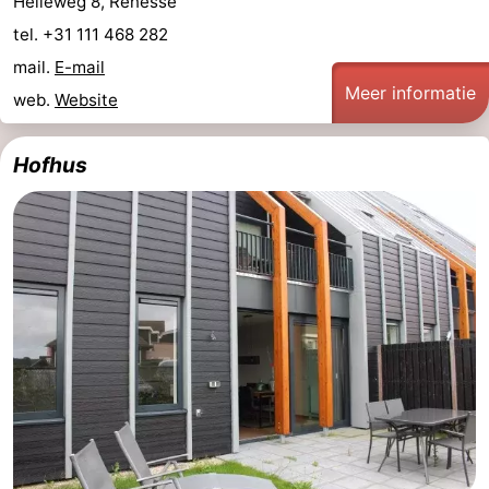
Helleweg 8, Renesse
tel. +31 111 468 282
Schouwen-
mail.
E-mail
Duiveland
-
Meer informatie
web.
Website
Brouwershaven
-
Hofhus
Bruinisse
-
Zierikzee
-
Natuur
-
Oosterschelde
Burgh
-
Haamstede
Natuur
Walcheren
Kop
-
van
Veere
-