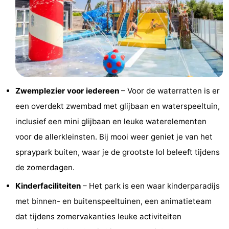
-
Rondvaarten
-
Speeltuinen
-
Binnenspeeltuinen
-
Zwemplezier voor iedereen
– Voor de waterratten is er
een overdekt zwembad met glijbaan en waterspeeltuin,
Bowlen
-
inclusief een mini glijbaan en leuke waterelementen
Minigolfbanen
Wellness
voor de allerkleinsten. Bij mooi weer geniet je van het
spraypark buiten, waar je de grootste lol beleeft tijdens
centra
Dorpen
de zomerdagen.
&
Natuur
Kinderfaciliteiten
– Het park is een waar kinderparadijs
Steden
Rondleidingen
met binnen- en buitenspeeltuinen, een animatieteam
dat tijdens zomervakanties leuke activiteiten
Sporten