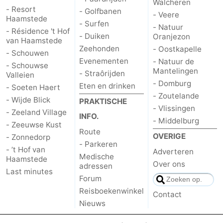
Walcheren
- Resort
- Golfbanen
- Veere
Holland
-
Haamstede
- Surfen
- Natuur
- Résidence 't Hof
- Duiken
Oranjezon
Leiden
Bollenstreek
van Haamstede
Zeehonden
- Oostkapelle
- Schouwen
Evenementen
- Natuur de
-
- Schouwse
Mantelingen
- Straôrijden
Valleien
- Domburg
Natuur
-
Eten en drinken
- Soeten Haert
- Zoutelande
- Wijde Blick
PRAKTISCHE
Hollands
Noordwijk
-
- Vlissingen
- Zeeland Village
INFO.
- Middelburg
- Zeeuwse Kust
Duin
Katwijk
-
Route
OVERIGE
- Zonnedorp
- Parkeren
- ’t Hof van
Adverteren
Scheveningen
-
Medische
Haamstede
Over ons
adressen
Last minutes
Den
-
Forum
Reisboekenwinkel
Contact
Haag
Rotterdam
-
Nieuws
Rockanje
Zeeland