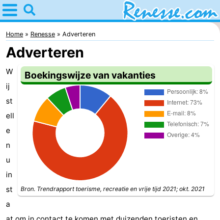
Home
Renesse
Home
Renesse
Adverteren
Adverteren
Tips
W
Boekingswijze van vakanties
Voor
ij
kinderen
Overnachten
st
ell
Appartementen
e
-
n
u
Port
-
in
Greve
Zeeuwse
Bed
st
Bron. Trendrapport toerisme, recreatie en vrije tijd 2021; okt. 2021
a
Kust
(&
Campings
at om in contact te komen met duizenden toeristen en