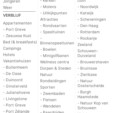
- Kerken
Duin
Jongeren
- Molens
- Noordwijk
Weer
Praktisch
- Uitkijkpunten
- Katwijk
VERBLIJF
Attracties
- Scheveningen
Jongeren
Appartementen
- Rondvaarten
- Den Haag
- Port Greve
Forum
- Speeltuinen
- Rotterdam
- Zeeuwse Kust
-
- Rockanje
Bed (& breakfasts)
Route
Binnenspeeltuinen
Zeeland
Campings
- Bowlen
Schouwen-
-
Hotels
- Minigolfbanen
Duiveland
Vakantiehuizen
Wellness centra
- Brouwershaven
Parkeren
Reisboekenwinkel
- Buitenheem
Dorpen & Steden
- Bruinisse
- De Oase
Natuur
- Zierikzee
Nieuws
- Duinoord
Rondleidingen
- Natuur
Oosterschelde
- Ginsterveld
Sporten
Medische
- Burgh
- Julianahoeve
- Zwembaden
Haamstede
- Livingstone
adressen
Regio
- Fietsen
- Natuur Kop van
- Port Greve
- Wandelen
Schouwen
Zuid-
- Port Zélande
- Paardrijden