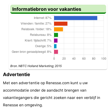
Greve
Port
-
Informatiebron voor vakanties
Zélande
Resort
-
Haamstede
Résidence
-
't
Schouwen
-
Hof
Schouwse
-
van
Valleien
Soeten
-
Bron. NBTC Holland Marketing; 2015
Haamstede
Haert
Wijde
-
Advertentie
Met een advertentie op Renesse.com kunt u uw
Blick
Zeeland
-
accommodatie onder de aandacht brengen van
Village
Zeeuwse
-
vakantiegangers die gericht zoeken naar een verblijf in
Renesse en omgeving.
Kust
Zonnedorp
-