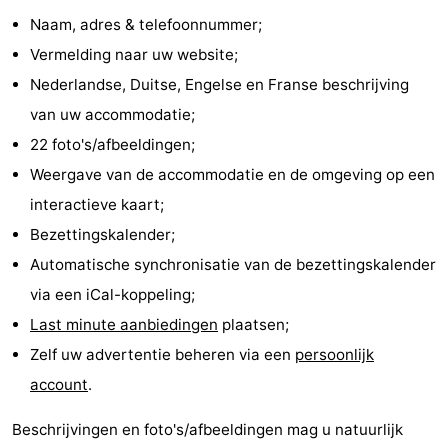
Naam, adres & telefoonnummer;
’t
Last
Vermelding naar uw website;
Hof
minutes
Strand
Nederlandse, Duitse, Engelse en Franse beschrijving
van uw accommodatie;
van
Zien
22 foto's/afbeeldingen;
Haamstede
&
Bezienswaardigheden
Weergave van de accommodatie en de omgeving op een
interactieve kaart;
doen
-
Bezettingskalender;
Musea
-
Automatische synchronisatie van de bezettingskalender
via een iCal-koppeling;
Monumenten
-
Last minute aanbiedingen
plaatsen;
Kerken
-
Zelf uw advertentie beheren via een
persoonlijk
account
.
Molens
-
Beschrijvingen en foto's/afbeeldingen mag u natuurlijk
Uitkijkpunten
Attracties