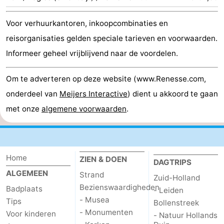
-
Voor verhuurkantoren, inkoopcombinaties en
reisorganisaties gelden speciale tarieven en voorwaarden.
Zwembaden
-
Informeer geheel vrijblijvend naar de voordelen.
Fietsen
-
Om te adverteren op deze website (www.Renesse.com,
Wandelen
-
onderdeel van
Meijers Interactive
) dient u akkoord te gaan
Paardrijden
-
met onze
algemene voorwaarden
.
Golfbanen
-
Surfen
-
Home
ZIEN & DOEN
DAGTRIPS
ALGEMEEN
Duiken
Eten
Strand
Zuid-Holland
Bezienswaardigheden
Badplaats
- Leiden
en
Zeehonden
- Musea
Tips
Bollenstreek
- Monumenten
Voor kinderen
- Natuur Hollands
drinken
Evenementen