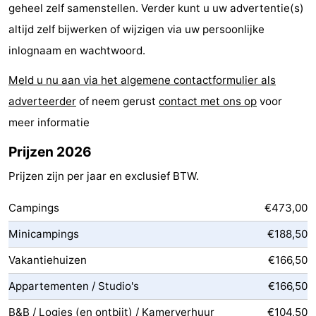
geheel zelf samenstellen. Verder kunt u uw advertentie(s)
-
altijd zelf bijwerken of wijzigen via uw persoonlijke
inlognaam en wachtwoord.
Rondvaarten
-
Meld u nu aan via het algemene contactformulier als
Speeltuinen
-
adverteerder
of neem gerust
contact met ons op
voor
Binnenspeeltuinen
-
meer informatie
Bowlen
-
Prijzen 2026
Prijzen zijn per jaar en exclusief BTW.
Minigolfbanen
Wellness
Campings
€473,00
centra
Dorpen
Minicampings
€188,50
&
Natuur
Vakantiehuizen
€166,50
Steden
Rondleidingen
Appartementen / Studio's
€166,50
Sporten
B&B / Logies (en ontbijt) / Kamerverhuur
€104,50