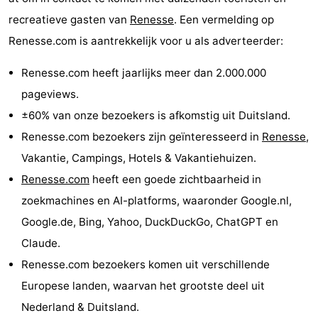
breakfasts)
Hotels
recreatieve gasten van
Renesse
. Een vermelding op
Renesse.com is aantrekkelijk voor u als adverteerder:
Vakantiehuizen
Renesse.com heeft jaarlijks meer dan 2.000.000
-
pageviews.
Buitenheem
-
±60% van onze bezoekers is afkomstig uit Duitsland.
Renesse.com bezoekers zijn geïnteresseerd in
Renesse
,
De
-
Vakantie, Campings, Hotels & Vakantiehuizen.
Oase
Duinoord
-
Renesse.com
heeft een goede zichtbaarheid in
zoekmachines en AI-platforms, waaronder Google.nl,
Ginsterveld
-
Google.de, Bing, Yahoo, DuckDuckGo, ChatGPT en
Julianahoeve
-
Claude.
Renesse.com bezoekers komen uit verschillende
Livingstone
-
Europese landen, waarvan het grootste deel uit
Port
-
Nederland & Duitsland.