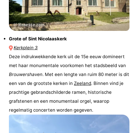
-
Rondvaarten
-
Speeltuinen
-
Grote of Sint Nicolaaskerk
Kerkplein 3
Binnenspeeltuinen
-
Deze indrukwekkende kerk uit de 15e eeuw domineert
Bowlen
-
met haar monumentale voorkomen het stadsbeeld van
Brouwershaven
. Met een lengte van ruim 80 meter is dit
Minigolfbanen
Wellness
een van de grootste kerken in
Zeeland
. Binnen vind je
centra
Dorpen
prachtige gebrandschilderde ramen, historische
grafstenen en een monumentaal orgel, waarop
&
Natuur
regelmatig concerten worden gegeven.
Steden
Rondleidingen
Sporten