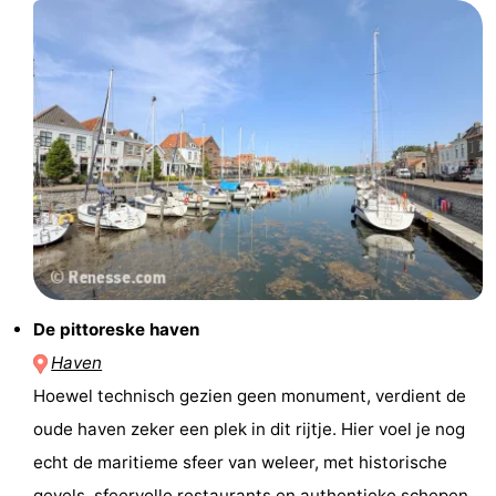
Schouwen-
Duiveland
-
Brouwershaven
-
Bruinisse
-
Zierikzee
-
Natuur
-
De pittoreske haven
Oosterschelde
Burgh
-
Haven
Haamstede
Natuur
Walcheren
Hoewel technisch gezien geen monument, verdient de
oude haven zeker een plek in dit rijtje. Hier voel je nog
Kop
-
echt de maritieme sfeer van weleer, met historische
van
Veere
-
gevels, sfeervolle restaurants en authentieke schepen