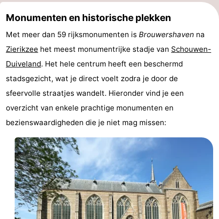
’t
Last
Monumenten en historische plekken
Met meer dan 59 rijksmonumenten is
Brouwershaven
na
Hof
minutes
Strand
Zierikzee
het meest monumentrijke stadje van
Schouwen-
van
Zien
Duiveland
. Het hele centrum heeft een beschermd
stadsgezicht, wat je direct voelt zodra je door de
Haamstede
&
Bezienswaardigheden
sfeervolle straatjes wandelt. Hieronder vind je een
doen
-
overzicht van enkele prachtige monumenten en
bezienswaardigheden die je niet mag missen:
Musea
-
Monumenten
-
Kerken
-
Molens
-
Uitkijkpunten
Attracties