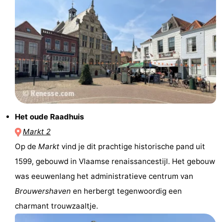
-
Zwembaden
-
Fietsen
-
Wandelen
-
Paardrijden
-
Het oude Raadhuis
Golfbanen
-
Markt 2
Op de
Markt
vind je dit prachtige historische pand uit
Surfen
-
1599, gebouwd in Vlaamse renaissancestijl. Het gebouw
Duiken
Eten
was eeuwenlang het administratieve centrum van
Brouwershaven
en herbergt tegenwoordig een
en
Zeehonden
charmant trouwzaaltje.
drinken
Evenementen