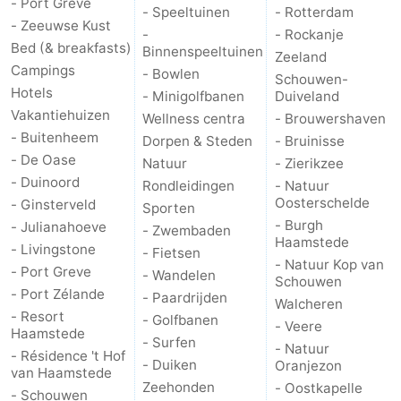
- Port Greve
- Speeltuinen
- Rotterdam
- Zeeuwse Kust
-
- Rockanje
Bed (& breakfasts)
Binnenspeeltuinen
Zeeland
Campings
- Bowlen
Schouwen-
Hotels
- Minigolfbanen
Duiveland
Vakantiehuizen
Wellness centra
- Brouwershaven
- Buitenheem
Dorpen & Steden
- Bruinisse
- De Oase
Natuur
- Zierikzee
- Duinoord
Rondleidingen
- Natuur
Oosterschelde
- Ginsterveld
Sporten
- Burgh
- Julianahoeve
- Zwembaden
Haamstede
- Livingstone
- Fietsen
- Natuur Kop van
- Port Greve
- Wandelen
Schouwen
- Port Zélande
- Paardrijden
Walcheren
- Resort
- Golfbanen
- Veere
Haamstede
- Surfen
- Natuur
- Résidence 't Hof
- Duiken
Oranjezon
van Haamstede
Zeehonden
- Oostkapelle
- Schouwen