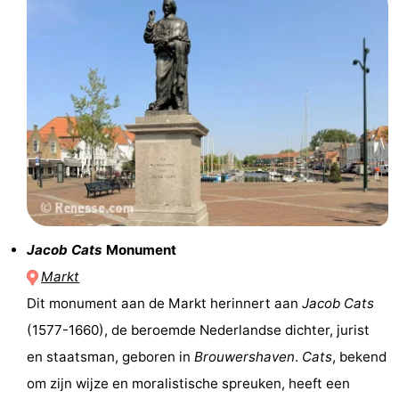
Praktisch
Jongeren
Forum
Route
-
Parkeren
Reisboekenwinkel
Jacob Cats
Monument
Nieuws
Markt
Dit monument aan de Markt herinnert aan
Jacob Cats
Medische
(1577-1660), de beroemde Nederlandse dichter, jurist
adressen
Regio
en staatsman, geboren in
Brouwershaven
.
Cats
, bekend
om zijn wijze en moralistische spreuken, heeft een
Zuid-