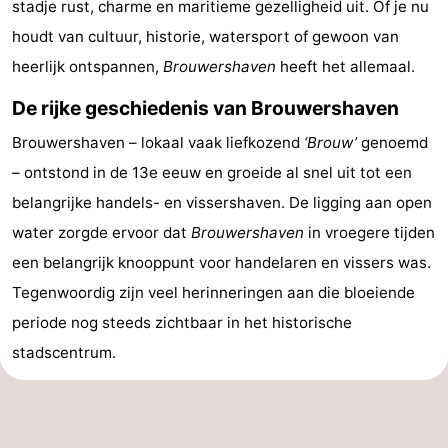
stadje rust, charme en maritieme gezelligheid uit. Of je nu
Greve
Port
-
houdt van cultuur, historie, watersport of gewoon van
heerlijk ontspannen,
Brouwershaven
heeft het allemaal.
Zélande
Resort
-
De rijke geschiedenis van Brouwershaven
Haamstede
Résidence
-
Brouwershaven – lokaal vaak liefkozend
‘Brouw’
genoemd
't
Schouwen
-
– ontstond in de 13e eeuw en groeide al snel uit tot een
belangrijke handels- en vissershaven. De ligging aan open
Hof
Schouwse
-
water zorgde ervoor dat
Brouwershaven
in vroegere tijden
van
Valleien
Soeten
-
een belangrijk knooppunt voor handelaren en vissers was.
Tegenwoordig zijn veel herinneringen aan die bloeiende
Haamstede
Haert
Wijde
-
periode nog steeds zichtbaar in het historische
Blick
Zeeland
-
stadscentrum.
Village
Zeeuwse
-
Kust
Zonnedorp
-