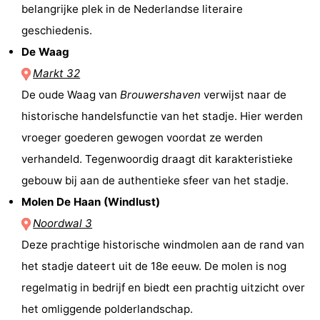
belangrijke plek in de Nederlandse literaire
Holland
-
geschiedenis.
De Waag
Leiden
Bollenstreek
Markt 32
-
De oude Waag van
Brouwershaven
verwijst naar de
historische handelsfunctie van het stadje. Hier werden
Natuur
-
vroeger goederen gewogen voordat ze werden
Hollands
Noordwijk
-
verhandeld. Tegenwoordig draagt dit karakteristieke
gebouw bij aan de authentieke sfeer van het stadje.
Duin
Katwijk
-
Molen De Haan (Windlust)
Scheveningen
-
Noordwal 3
Deze prachtige historische windmolen aan de rand van
Den
-
het stadje dateert uit de 18e eeuw. De molen is nog
Haag
Rotterdam
-
regelmatig in bedrijf en biedt een prachtig uitzicht over
het omliggende polderlandschap.
Rockanje
Zeeland