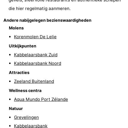
die hier regelmatig aanmeren.
Schouwen
Natuur
-
Andere nabijgelegen bezienswaardigheden
Oranjezon
Oostkapelle
-
Molens
Korenmolen De Lelie
Natuur
-
Uitkijkpunten
de
Domburg
-
Kabbelaarsbank Zuid
Mantelingen
Zoutelande
-
Kabbelaarsbank Noord
Attracties
Vlissingen
-
Zeeland Buitenland
Middelburg
Weer
Wellness centra
Aqua Mundo Port Zélande
Contact
Natuur
Grevelingen
Kabbelaarsbank