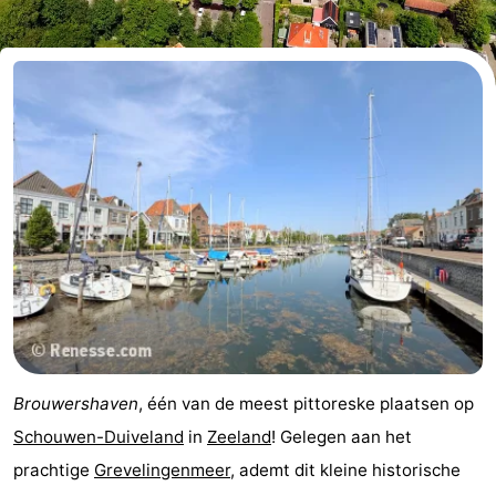
breakfasts)
Hotels
Vakantiehuizen
-
Buitenheem
-
De
-
Oase
Duinoord
-
Ginsterveld
-
Julianahoeve
-
Brouwershaven
, één van de meest pittoreske plaatsen op
Livingstone
-
Schouwen-Duiveland
in
Zeeland
! Gelegen aan het
prachtige
Grevelingenmeer
, ademt dit kleine historische
Port
-