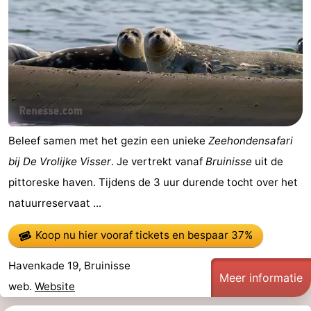
-
Rondvaarten
-
Speeltuinen
-
Binnenspeeltuinen
-
Beleef samen met het gezin een unieke
Zeehondensafari
Bowlen
-
bij De Vrolijke Visser
. Je vertrekt vanaf
Bruinisse
uit de
Minigolfbanen
Wellness
pittoreske haven. Tijdens de 3 uur durende tocht over het
natuurreservaat ...
centra
Dorpen
Koop nu hier vooraf tickets
en bespaar 37%
&
Natuur
Havenkade 19, Bruinisse
Steden
Rondleidingen
Meer informatie
web.
Website
Sporten