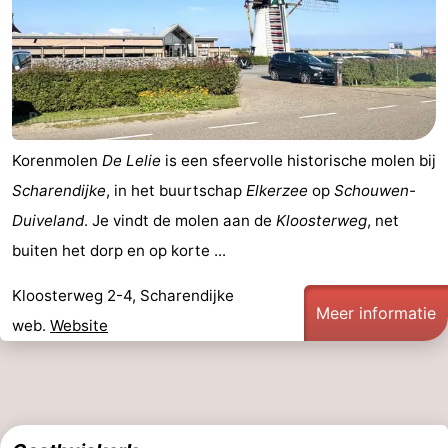
Schouwen-
Duiveland
-
Brouwershaven
-
Korenmolen
De Lelie
is een sfeervolle historische molen bij
Bruinisse
-
Scharendijke
, in het buurtschap
Elkerzee
op
Schouwen-
Zierikzee
-
Duiveland
. Je vindt de molen aan de
Kloosterweg
, net
buiten het dorp en op korte ...
Natuur
-
Kloosterweg 2-4, Scharendijke
Oosterschelde
Burgh
-
Meer informatie
web.
Website
Haamstede
Natuur
Walcheren
Kop
-
van
Veere
-