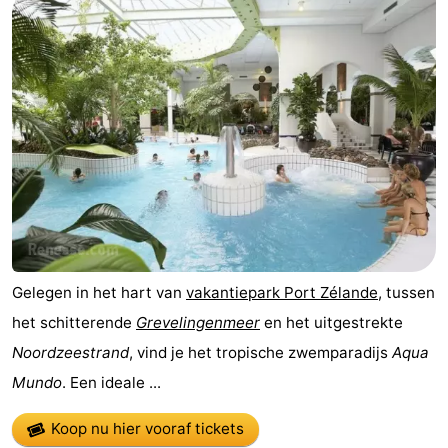
breakfasts)
Hotels
Vakantiehuizen
-
Buitenheem
-
De
-
Oase
Duinoord
-
Gelegen in het hart van
vakantiepark Port Zélande
, tussen
Ginsterveld
-
het schitterende
Grevelingenmeer
en het uitgestrekte
Julianahoeve
-
Noordzeestrand
, vind je het tropische zwemparadijs
Aqua
Mundo
. Een ideale ...
Livingstone
-
Koop nu hier vooraf tickets
Port
-