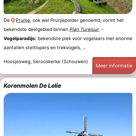
Holland
-
De
Prunje
, ook wel
Prunjepolder
genoemd, vormt het
Leiden
Bollenstreek
bekendste deelgebied binnen
Plan Tureluur
. -
-
Vogelparadijs:
bekendste plek voor vogelaars met enorme
aantallen steltlopers en trekvogels, ...
Natuur
-
Hoosjesweg, Serooskerke (Schouwen)
Meer informatie
Hollands
Noordwijk
-
Duin
Katwijk
-
Korenmolen De Lelie
Scheveningen
-
Den
-
Haag
Rotterdam
-
Rockanje
Zeeland