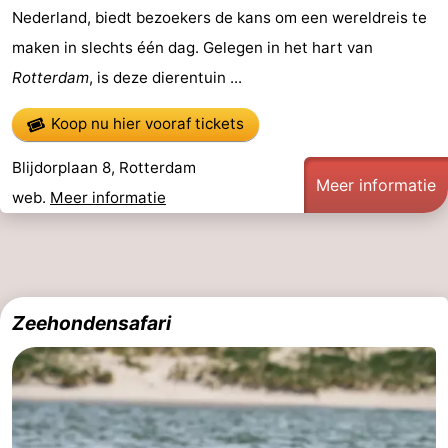
Nederland, biedt bezoekers de kans om een wereldreis te
’t
Last
maken in slechts één dag. Gelegen in het hart van
Hof
minutes
Strand
Rotterdam
, is deze dierentuin ...
van
Zien
Koop nu hier vooraf tickets
Haamstede
&
Bezienswaardigheden
Blijdorplaan 8, Rotterdam
Meer informatie
web.
Meer informatie
doen
-
Musea
-
Monumenten
-
Zeehondensafari
Kerken
-
Molens
-
Uitkijkpunten
Attracties