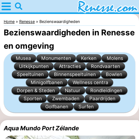
Home
Renesse
Home
Renesse
Bezienswaardigheden
Bezienswaardigheden in Renesse
Tips
en omgeving
Voor
Musea
Monumenten
Kerken
Molens
kinderen
Overnachten
Uitkijkpunten
Attracties
Rondvaarten
Speeltuinen
Binnenspeeltuinen
Bowlen
Appartementen
Minigolfbanen
Wellness centra
Dorpen & Steden
Natuur
Rondleidingen
-
Sporten
Zwembaden
Paardrijden
Port
-
Golfbanen
Surfen
Greve
Zeeuwse
Bed
Aqua Mundo Port Zélande
Kust
(&
Campings