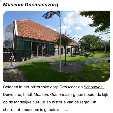
Museum Goemanszorg
-
Zwembaden
-
Fietsen
-
Wandelen
-
Paardrijden
-
Golfbanen
-
Surfen
-
Gelegen in het pittoreske dorp
Dreischor
op
Schouwen-
Duiken
Eten
Duiveland
, biedt
Museum Goemanszorg
een boeiende kijk
en
Zeehonden
op de landelijke cultuur en historie van de regio. Dit
charmante museum is gehuisvest ...
drinken
Evenementen