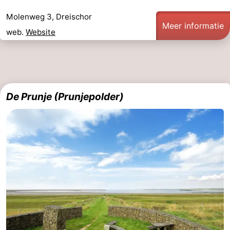
Molenweg 3, Dreischor
Praktisch
Meer informatie
web.
Website
Jongeren
Forum
Route
De Prunje (Prunjepolder)
-
Parkeren
Reisboekenwinkel
Nieuws
Medische
adressen
Regio
Zuid-