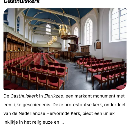
Gasthuiskerk
Schouwen
Natuur
-
Oranjezon
Oostkapelle
-
Natuur
-
de
Domburg
-
Mantelingen
Zoutelande
-
Vlissingen
-
Middelburg
Weer
De
Gasthuiskerk
in
Zierikzee
, een markant monument met
Contact
een rijke geschiedenis. Deze protestantse kerk, onderdeel
van de Nederlandse Hervormde Kerk, biedt een uniek
inkijkje in het religieuze en ...