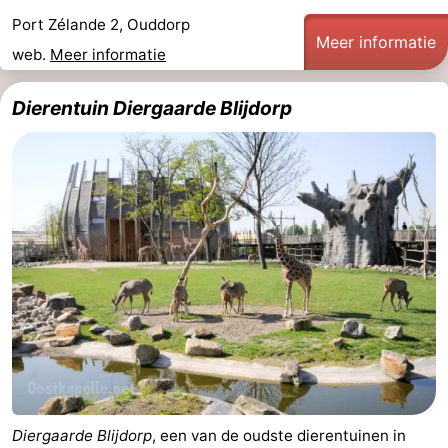
Port Zélande 2, Ouddorp
Greve
Port
-
Meer informatie
web.
Meer informatie
Zélande
Resort
-
Dierentuin Diergaarde Blijdorp
Haamstede
Résidence
-
't
Schouwen
-
Hof
Schouwse
-
van
Valleien
Soeten
-
Haamstede
Haert
Wijde
-
Blick
Zeeland
-
Village
Zeeuwse
-
Kust
Zonnedorp
-
Diergaarde Blijdorp
, een van de oudste dierentuinen in