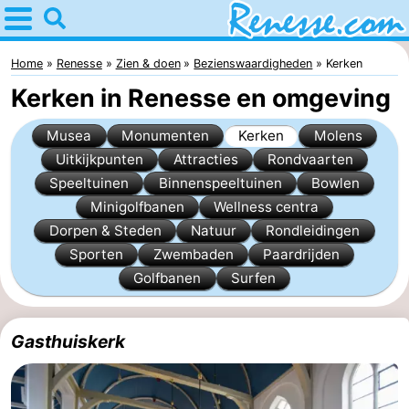
Home
Renesse
Home
Renesse
Zien & doen
Bezienswaardigheden
Kerken
Kerken in Renesse en omgeving
Tips
Musea
Monumenten
Kerken
Molens
Voor
Uitkijkpunten
Attracties
Rondvaarten
Speeltuinen
Binnenspeeltuinen
Bowlen
kinderen
Overnachten
Minigolfbanen
Wellness centra
Appartementen
Dorpen & Steden
Natuur
Rondleidingen
Sporten
Zwembaden
Paardrijden
-
Golfbanen
Surfen
Port
-
Gasthuiskerk
Greve
Zeeuwse
Bed
Kust
(&
Campings