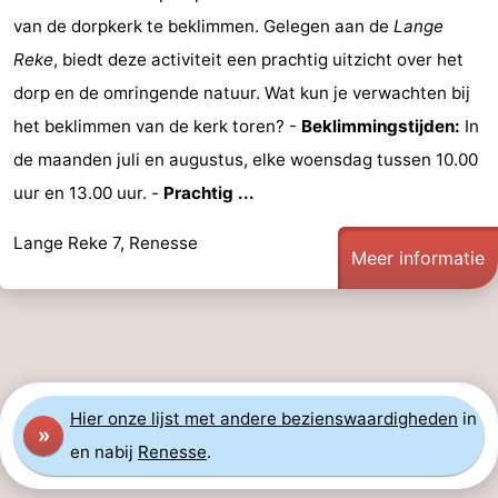
van de dorpkerk te beklimmen. Gelegen aan de
Lange
’t
Last
Reke
, biedt deze activiteit een prachtig uitzicht over het
Hof
minutes
Strand
dorp en de omringende natuur. Wat kun je verwachten bij
het beklimmen van de kerk toren? -
Beklimmingstijden:
In
van
Zien
de maanden juli en augustus, elke woensdag tussen 10.00
Haamstede
&
Bezienswaardigheden
uur en 13.00 uur. -
Prachtig ...
doen
-
Lange Reke 7, Renesse
Meer informatie
Musea
-
Monumenten
-
Kerken
-
Hier
onze lijst met andere bezienswaardigheden
in
Molens
-
»
en nabij
Renesse
.
Uitkijkpunten
Attracties