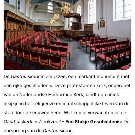
breakfasts)
Hotels
Vakantiehuizen
-
Buitenheem
-
De
-
Oase
Duinoord
-
De
Gasthuiskerk
in
Zierikzee
, een markant monument met
een rijke geschiedenis. Deze protestantse kerk, onderdeel
Ginsterveld
-
van de Nederlandse Hervormde Kerk, biedt een uniek
Julianahoeve
-
inkijkje in het religieuze en maatschappelijke leven van de
stad door de eeuwen heen. Wat kun je verwachten bij de
Livingstone
-
Gasthuiskerk
in Zierikzee? -
Een Stukje Geschiedenis:
De
Port
-
oorsprong van de
Gasthuiskerk
, ...