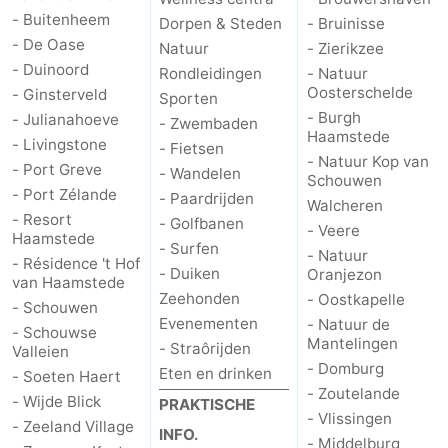
- Buitenheem
Dorpen & Steden
- Bruinisse
Praktisch
- De Oase
Natuur
- Zierikzee
- Duinoord
Rondleidingen
- Natuur
Jongeren
Oosterschelde
- Ginsterveld
Sporten
- Burgh
- Julianahoeve
- Zwembaden
Forum
Haamstede
- Livingstone
- Fietsen
- Natuur Kop van
- Port Greve
Route
- Wandelen
Schouwen
- Port Zélande
- Paardrijden
Walcheren
-
- Resort
- Golfbanen
- Veere
Haamstede
- Surfen
- Natuur
Parkeren
Reisboekenwinkel
- Résidence 't Hof
- Duiken
Oranjezon
van Haamstede
Zeehonden
- Oostkapelle
Nieuws
- Schouwen
Evenementen
- Natuur de
- Schouwse
Mantelingen
- Straôrijden
Medische
Valleien
- Domburg
Eten en drinken
- Soeten Haert
- Zoutelande
adressen
Regio
- Wijde Blick
PRAKTISCHE
- Vlissingen
- Zeeland Village
INFO.
Zuid-
- Middelburg