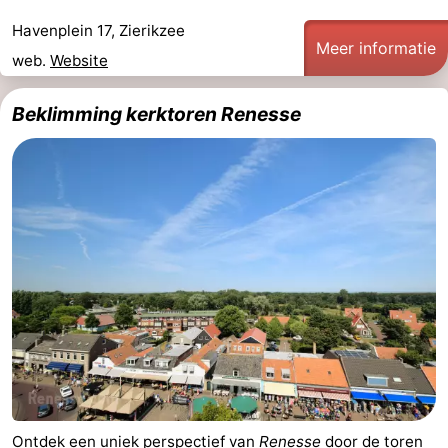
Greve
Port
-
Havenplein 17, Zierikzee
Meer informatie
web.
Website
Zélande
Resort
-
Beklimming kerktoren Renesse
Haamstede
Résidence
-
't
Schouwen
-
Hof
Schouwse
-
van
Valleien
Soeten
-
Haamstede
Haert
Wijde
-
Blick
Zeeland
-
Village
Zeeuwse
-
Kust
Zonnedorp
-
Ontdek een uniek perspectief van
Renesse
door de toren