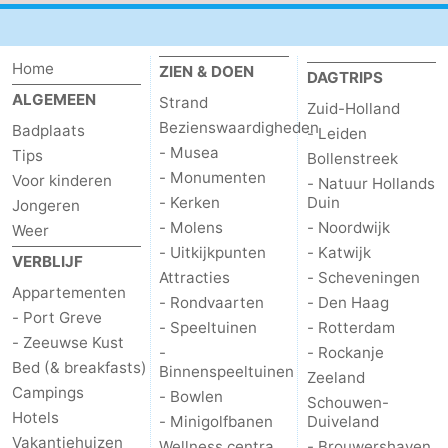
-
Home
ZIEN & DOEN
DAGTRIPS
Zwembaden
-
ALGEMEEN
Strand
Zuid-Holland
Fietsen
-
Bezienswaardigheden
Badplaats
- Leiden
- Musea
Tips
Bollenstreek
Wandelen
-
- Monumenten
Voor kinderen
- Natuur Hollands
- Kerken
Duin
Jongeren
Paardrijden
-
- Molens
- Noordwijk
Weer
- Uitkijkpunten
- Katwijk
Golfbanen
-
VERBLIJF
Attracties
- Scheveningen
Appartementen
- Rondvaarten
- Den Haag
Surfen
-
- Port Greve
- Speeltuinen
- Rotterdam
- Zeeuwse Kust
Duiken
Eten
-
- Rockanje
Bed (& breakfasts)
Binnenspeeltuinen
Zeeland
Campings
en
Zeehonden
- Bowlen
Schouwen-
Hotels
- Minigolfbanen
Duiveland
drinken
Evenementen
Vakantiehuizen
Wellness centra
- Brouwershaven