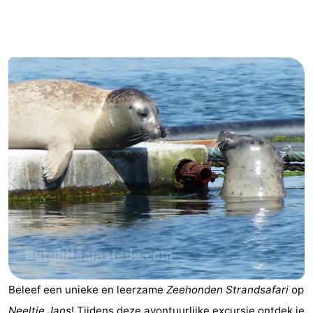
breakfasts)
Hotels
Vakantiehuizen
-
Buitenheem
-
De
-
Oase
Duinoord
-
Ginsterveld
-
Julianahoeve
-
Livingstone
-
Beleef een unieke en leerzame
Zeehonden Strandsafari
op
Port
-
Neeltje Jans
! Tijdens deze avontuurlijke excursie ontdek je