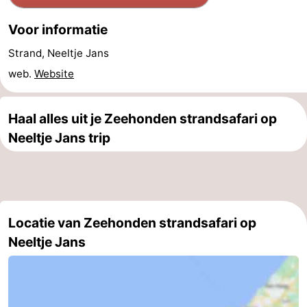
-
Voor informatie
Strand, Neeltje Jans
Zwembaden
-
web.
Website
Fietsen
-
Wandelen
-
Haal alles uit je Zeehonden strandsafari op
Neeltje Jans trip
Paardrijden
-
Golfbanen
-
Surfen
-
Locatie van Zeehonden strandsafari op
Duiken
Eten
Neeltje Jans
en
Zeehonden
drinken
Evenementen