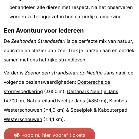
behandelen alle dieren met respect. Na het observeren
-
worden ze teruggezet in hun natuurlijke omgeving.
Rondvaarten
-
Een Avontuur voor Iedereen
Speeltuinen
-
De
Zeehonden Strandsafari
is de perfecte mix van natuur,
educatie en plezier aan zee. Trek je laarzen aan en ontdek
Binnenspeeltuinen
-
samen met ons het rijke strandleven
Bowlen
-
Verder is
Zeehonden strandsafari op Neeltje Jans
nabij de
Minigolfbanen
Wellness
volgende bezienswaardigheden:
Oosterschelde
stormvloedkering
(±650 m),
Deltapark Neeltje Jans
centra
Dorpen
(±700 m),
Natuureiland Neeltje Jans
(±850 m),
Klimbos
&
Natuur
Westerschouwen
(±4,0 km) &
Speelplek & Kabouterpad
Westerschouwen
(±4,1 km).
Steden
Rondleidingen
Koop nu hier vooraf tickets
Sporten