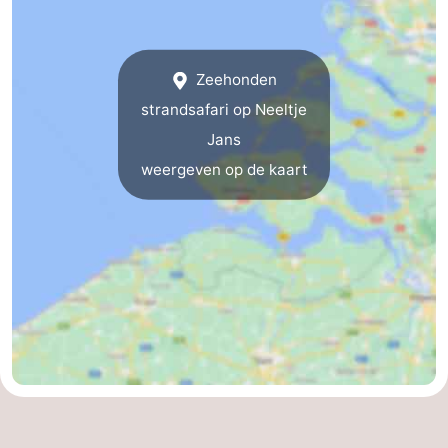
Praktisch
Zeehonden
Jongeren
strandsafari op Neeltje
Forum
Jans
weergeven op de kaart
Route
-
Parkeren
Reisboekenwinkel
Nieuws
Medische
adressen
Regio
Zuid-