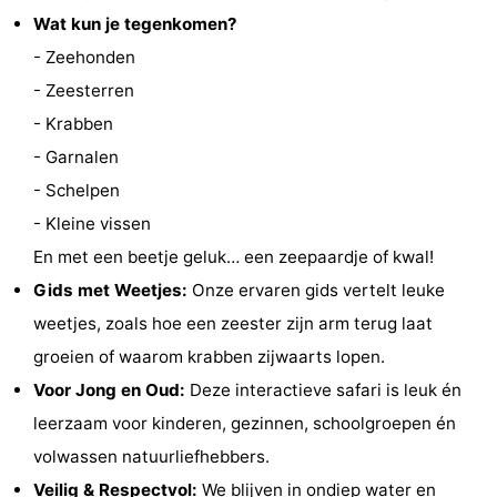
Wat kun je tegenkomen?
’t
Last
- Zeehonden
Hof
minutes
Strand
- Zeesterren
- Krabben
van
Zien
- Garnalen
Haamstede
&
Bezienswaardigheden
- Schelpen
- Kleine vissen
doen
-
En met een beetje geluk… een zeepaardje of kwal!
Musea
-
Gids met Weetjes:
Onze ervaren gids vertelt leuke
weetjes, zoals hoe een zeester zijn arm terug laat
Monumenten
-
groeien of waarom krabben zijwaarts lopen.
Kerken
-
Voor Jong en Oud:
Deze interactieve safari is leuk én
leerzaam voor kinderen, gezinnen, schoolgroepen én
Molens
-
volwassen natuurliefhebbers.
Uitkijkpunten
Attracties
Veilig & Respectvol:
We blijven in ondiep water en