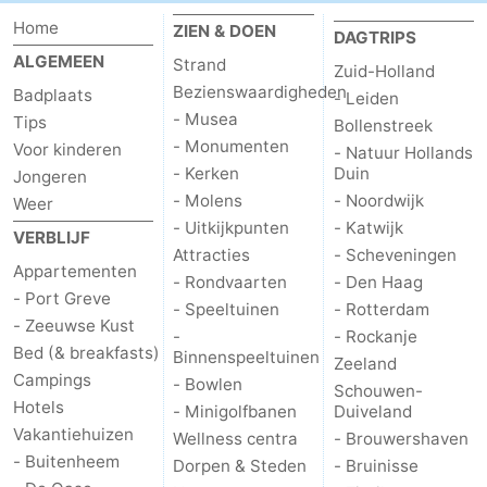
Home
ZIEN & DOEN
DAGTRIPS
Schouwen-
ALGEMEEN
Strand
Zuid-Holland
Duiveland
-
Bezienswaardigheden
Badplaats
- Leiden
- Musea
Tips
Bollenstreek
Brouwershaven
-
- Monumenten
Voor kinderen
- Natuur Hollands
- Kerken
Duin
Jongeren
Bruinisse
-
- Molens
- Noordwijk
Weer
- Uitkijkpunten
- Katwijk
VERBLIJF
Zierikzee
-
Attracties
- Scheveningen
Appartementen
- Rondvaarten
- Den Haag
Natuur
-
- Port Greve
- Speeltuinen
- Rotterdam
- Zeeuwse Kust
Oosterschelde
Burgh
-
-
- Rockanje
Bed (& breakfasts)
Binnenspeeltuinen
Zeeland
Campings
- Bowlen
Haamstede
Natuur
Walcheren
Schouwen-
Hotels
- Minigolfbanen
Duiveland
Kop
-
Vakantiehuizen
Wellness centra
- Brouwershaven
- Buitenheem
Dorpen & Steden
- Bruinisse
van
Veere
-