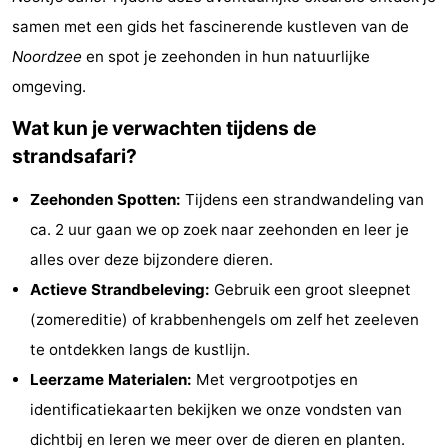
Greve
Port
-
samen met een gids het fascinerende kustleven van de
Noordzee
en spot je zeehonden in hun natuurlijke
Zélande
Resort
-
omgeving.
Haamstede
Résidence
-
Wat kun je verwachten tijdens de
strandsafari?
't
Schouwen
-
Zeehonden Spotten:
Tijdens een strandwandeling van
Hof
Schouwse
-
ca. 2 uur gaan we op zoek naar zeehonden en leer je
van
Valleien
Soeten
-
alles over deze bijzondere dieren.
Actieve Strandbeleving:
Gebruik een groot sleepnet
Haamstede
Haert
Wijde
-
(zomereditie) of krabbenhengels om zelf het zeeleven
Blick
Zeeland
-
te ontdekken langs de kustlijn.
Leerzame Materialen:
Met vergrootpotjes en
Village
Zeeuwse
-
identificatiekaarten bekijken we onze vondsten van
Kust
Zonnedorp
-
dichtbij en leren we meer over de dieren en planten.