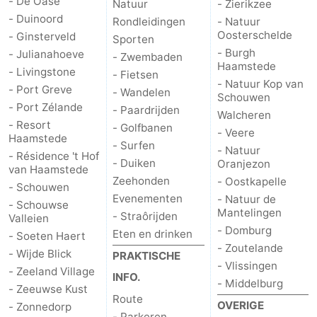
- De Oase
Natuur
- Zierikzee
- Duinoord
Rondleidingen
- Natuur
Schouwen
Natuur
-
Oosterschelde
- Ginsterveld
Sporten
- Burgh
- Julianahoeve
- Zwembaden
Oranjezon
Oostkapelle
-
Haamstede
- Livingstone
- Fietsen
- Natuur Kop van
- Port Greve
- Wandelen
Natuur
-
Schouwen
- Port Zélande
- Paardrijden
Walcheren
de
Domburg
-
- Resort
- Golfbanen
- Veere
Haamstede
- Surfen
- Natuur
- Résidence 't Hof
Mantelingen
Zoutelande
-
- Duiken
Oranjezon
van Haamstede
Zeehonden
- Oostkapelle
- Schouwen
Vlissingen
-
Evenementen
- Natuur de
- Schouwse
Mantelingen
- Straôrijden
Valleien
Middelburg
Weer
- Domburg
Eten en drinken
- Soeten Haert
- Zoutelande
Contact
- Wijde Blick
PRAKTISCHE
- Vlissingen
- Zeeland Village
INFO.
- Middelburg
- Zeeuwse Kust
Route
OVERIGE
- Zonnedorp
- Parkeren