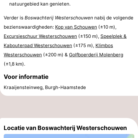
natuurgebied kan genieten.
-
Verder is
Boswachterij Westerschouwen
nabij de volgende
Rondvaarten
-
bezienswaardigheden:
Kop van Schouwen
(±10 m),
Excursieschuur Westerschouwen
(±150 m),
Speelplek &
Speeltuinen
-
Kabouterpad Westerschouwen
(±175 m),
Klimbos
Binnenspeeltuinen
-
Westerschouwen
(±200 m) &
Golfboerderij Molenberg
(±1,8 km).
Bowlen
-
Voor informatie
Minigolfbanen
Wellness
Kraaijensteinweg, Burgh-Haamstede
centra
Dorpen
&
Natuur
Steden
Rondleidingen
Locatie van Boswachterij Westerschouwen
Sporten