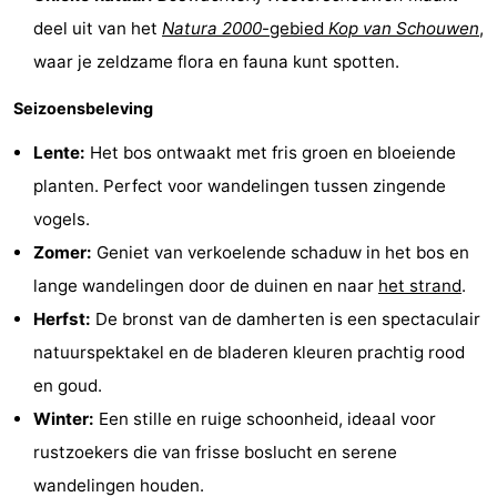
deel uit van het
Natura 2000
-gebied
Kop van Schouwen
,
Greve
Port
-
waar je zeldzame flora en fauna kunt spotten.
Zélande
Resort
-
Seizoensbeleving
Haamstede
Résidence
-
Lente:
Het bos ontwaakt met fris groen en bloeiende
't
Schouwen
-
planten. Perfect voor wandelingen tussen zingende
vogels.
Hof
Schouwse
-
Zomer:
Geniet van verkoelende schaduw in het bos en
van
Valleien
Soeten
-
lange wandelingen door de duinen en naar
het strand
.
Herfst:
De bronst van de damherten is een spectaculair
Haamstede
Haert
Wijde
-
natuurspektakel en de bladeren kleuren prachtig rood
Blick
Zeeland
-
en goud.
Winter:
Een stille en ruige schoonheid, ideaal voor
Village
Zeeuwse
-
rustzoekers die van frisse boslucht en serene
Kust
Zonnedorp
-
wandelingen houden.