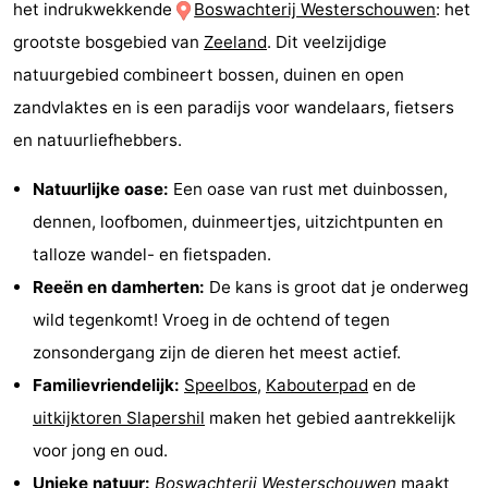
het indrukwekkende
Boswachterij Westerschouwen
: het
breakfasts)
Hotels
grootste bosgebied van
Zeeland
. Dit veelzijdige
natuurgebied combineert bossen, duinen en open
Vakantiehuizen
zandvlaktes en is een paradijs voor wandelaars, fietsers
-
en natuurliefhebbers.
Buitenheem
-
Natuurlijke oase:
Een oase van rust met duinbossen,
dennen, loofbomen, duinmeertjes, uitzichtpunten en
De
-
talloze wandel- en fietspaden.
Oase
Duinoord
-
Reeën en damherten:
De kans is groot dat je onderweg
wild tegenkomt! Vroeg in de ochtend of tegen
Ginsterveld
-
zonsondergang zijn de dieren het meest actief.
Julianahoeve
-
Familievriendelijk:
Speelbos
,
Kabouterpad
en de
uitkijktoren Slapershil
maken het gebied aantrekkelijk
Livingstone
-
voor jong en oud.
Port
-
Unieke natuur:
Boswachterij Westerschouwen
maakt