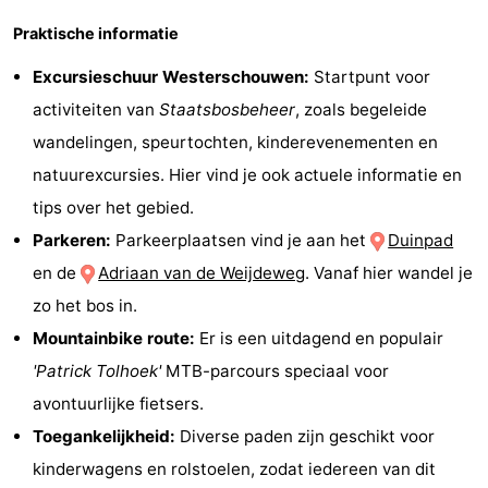
’t
Last
Praktische informatie
Excursieschuur Westerschouwen:
Startpunt voor
Hof
minutes
Strand
activiteiten van
Staatsbosbeheer
, zoals begeleide
van
Zien
wandelingen, speurtochten, kinderevenementen en
natuurexcursies. Hier vind je ook actuele informatie en
Haamstede
&
Bezienswaardigheden
tips over het gebied.
doen
-
Parkeren:
Parkeerplaatsen vind je aan het
Duinpad
en de
Adriaan van de Weijdeweg
. Vanaf hier wandel je
Musea
-
zo het bos in.
Monumenten
-
Mountainbike route:
Er is een uitdagend en populair
'Patrick Tolhoek'
MTB-parcours speciaal voor
Kerken
-
avontuurlijke fietsers.
Molens
-
Toegankelijkheid:
Diverse paden zijn geschikt voor
kinderwagens en rolstoelen, zodat iedereen van dit
Uitkijkpunten
Attracties