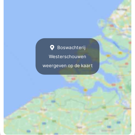
-
Zwembaden
-
Fietsen
-
Boswachterij
Wandelen
-
Westerschouwen
Paardrijden
-
weergeven op de kaart
Golfbanen
-
Surfen
-
Duiken
Eten
en
Zeehonden
drinken
Evenementen