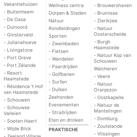
Vakantiehuizen
Wellness centra
- Brouwershaven
Schouwen-
- Buitenheem
Dorpen & Steden
- Bruinisse
- De Oase
Natuur
- Zierikzee
Duiveland
-
- Duinoord
Rondleidingen
- Natuur
Oosterschelde
- Ginsterveld
Sporten
Brouwershaven
-
- Burgh
- Julianahoeve
- Zwembaden
Haamstede
- Livingstone
- Fietsen
Bruinisse
-
- Natuur Kop van
- Port Greve
- Wandelen
Schouwen
- Port Zélande
- Paardrijden
Zierikzee
-
Walcheren
- Resort
- Golfbanen
- Veere
Haamstede
Natuur
-
- Surfen
- Natuur
- Résidence 't Hof
- Duiken
Oranjezon
van Haamstede
Oosterschelde
Burgh
-
Zeehonden
- Oostkapelle
- Schouwen
Evenementen
- Natuur de
- Schouwse
Haamstede
Natuur
Walcheren
Mantelingen
- Straôrijden
Valleien
- Domburg
Eten en drinken
- Soeten Haert
Kop
-
- Zoutelande
- Wijde Blick
PRAKTISCHE
- Vlissingen
van
Veere
-
- Zeeland Village