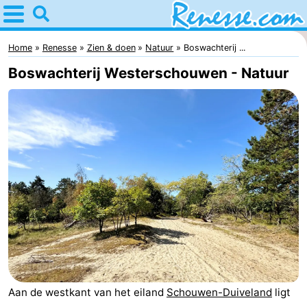
Home
Renesse
Home
Renesse
Zien & doen
Natuur
Boswachterij ...
Boswachterij Westerschouwen - Natuur
Tips
Voor
kinderen
Overnachten
Appartementen
-
Port
-
Greve
Zeeuwse
Bed
Aan de westkant van het eiland
Schouwen-Duiveland
ligt
Kust
(&
Campings