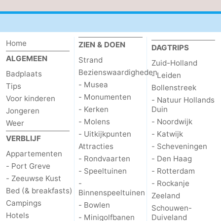
Holland
-
Leiden
Bollenstreek
Home
ZIEN & DOEN
DAGTRIPS
ALGEMEEN
Strand
-
Zuid-Holland
Bezienswaardigheden
Badplaats
- Leiden
Natuur
-
- Musea
Tips
Bollenstreek
- Monumenten
Voor kinderen
- Natuur Hollands
Hollands
Noordwijk
-
- Kerken
Duin
Jongeren
- Molens
- Noordwijk
Weer
Duin
Katwijk
-
- Uitkijkpunten
- Katwijk
VERBLIJF
Attracties
- Scheveningen
Scheveningen
-
Appartementen
- Rondvaarten
- Den Haag
- Port Greve
- Speeltuinen
- Rotterdam
Den
-
- Zeeuwse Kust
-
- Rockanje
Bed (& breakfasts)
Binnenspeeltuinen
Haag
Rotterdam
-
Zeeland
Campings
- Bowlen
Schouwen-
Hotels
- Minigolfbanen
Duiveland
Rockanje
Zeeland