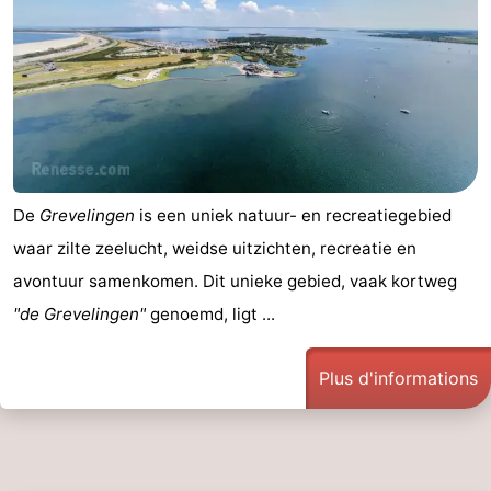
Schouwen-
Duiveland
-
Brouwershaven
-
Bruinisse
-
De
Grevelingen
is een uniek natuur- en recreatiegebied
Zierikzee
-
waar zilte zeelucht, weidse uitzichten, recreatie en
avontuur samenkomen. Dit unieke gebied, vaak kortweg
Nature
-
"de Grevelingen"
genoemd, ligt ...
Oosterschelde
Burgh
-
Plus d'informations
Haamstede
Nature
Walcheren
Kop
-
van
Veere
-