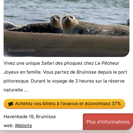
de
-
vue
Croisières
-
Terrains
-
de
Aires
-
jeux
de
Bowling
-
Vivez une unique
Safari des phoques chez Le Pêcheur
Joyeux
en famille. Vous partez de
Bruinisse
depuis le port
jeux
Parcours
Centres
pittoresque. Durant le voyage de 3 heures sur la réserve
intérieures
de
de
Villages
naturelle ...
mini-
bien-
&
Nature
Achetez vos billets à l'avance
et économisez 37%
golf
être
villes
Visites
Havenkade 19, Bruinisse
Plus d'informations
web.
Website
guidées
Sports