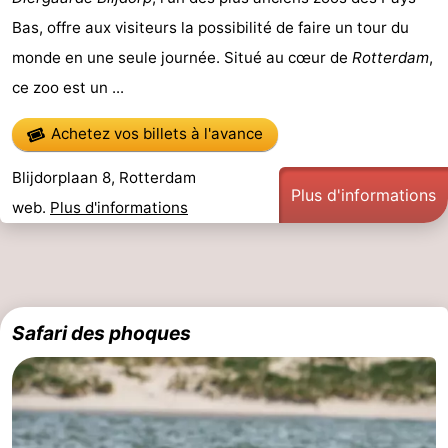
Bas, offre aux visiteurs la possibilité de faire un tour du
Hof
Last
monde en une seule journée. Situé au cœur de
Rotterdam
,
van
minutes
Plages
ce zoo est un ...
Haamstede
Voir
Achetez vos billets à l'avance
et
Lieux
Blijdorplaan 8, Rotterdam
Plus d'informations
web.
Plus d'informations
faire
d'intérêt
-
Musées
-
Monuments
-
Safari des phoques
Églises
-
Moulins
-
Points
Attractions