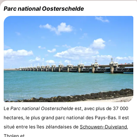
Parc national Oosterschelde
-
Piscines
-
Faire
-
du
Randonnée
-
vélo
Équitation
-
Terrains
-
de
Surfen
-
golf
Peche
-
Le
Parc national Oosterschelde
est, avec plus de 37 000
hectares, le plus grand parc national des Pays-Bas. Il est
Sportive
Equitation
Immersion
situé entre les îles zélandaises de
Schouwen-Duiveland
,
Observation
Tholen et ...