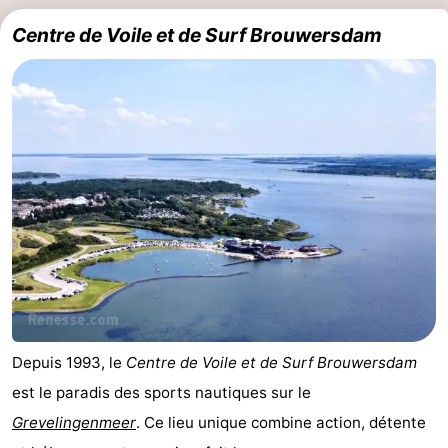
Centre de Voile et de Surf Brouwersdam
Schouwen
Nature
-
Oranjezon
Oostkapelle
-
Nature
-
de
Domburg
-
Mantelingen
Zoutelande
-
Vlissingen
-
Middelburg
Météo
Contact
Depuis 1993, le
Centre de Voile et de Surf Brouwersdam
est le paradis des sports nautiques sur le
Grevelingenmeer
. Ce lieu unique combine action, détente