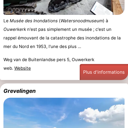
Méridionale
-
Le
Musée des Inondations
(
Watersnoodmuseum
) à
Leiden
Bollenstreek
Ouwerkerk
n'est pas simplement un musée ; c'est un
-
rappel émouvant de la catastrophe des inondations de la
mer du Nord en 1953, l'une des plus ...
Nature
-
Weg van de Buitenlandse pers 5, Ouwerkerk
Hollands
Noordwijk
-
web.
Website
Plus d'informations
Duin
Katwijk
-
Scheveningen
-
Grevelingen
La
-
Haye
Rotterdam
-
Rockanje
Zeeland