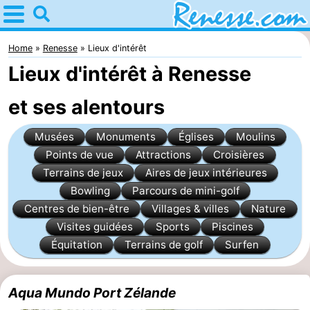
Home
Renesse
Home
Renesse
Lieux d'intérêt
Lieux d'intérêt à Renesse
Astuces
et ses alentours
Avec
Musées
Monuments
Églises
Moulins
les
Passer
Points de vue
Attractions
Croisières
enfants
la
Appartements
Terrains de jeux
Aires de jeux intérieures
Bowling
Parcours de mini-golf
nuit
-
Centres de bien-être
Villages & villes
Nature
Visites guidées
Sports
Piscines
Port
-
Équitation
Terrains de golf
Surfen
Greve
Zeeuwse
Campings
Aqua Mundo Port Zélande
Kust
Chambre