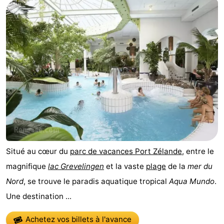
d'hôtes
Chaumières
-
Buitenheem
-
De
-
Oase
Duinoord
-
Ginsterveld
-
Julianahoeve
-
Situé au cœur du
parc de vacances Port Zélande
, entre le
magnifique
lac Grevelingen
et la vaste
plage
de la
mer du
Livingstone
-
Nord
, se trouve le paradis aquatique tropical
Aqua Mundo
.
Port
-
Une destination ...
Greve
Port
-
Achetez vos billets à l'avance