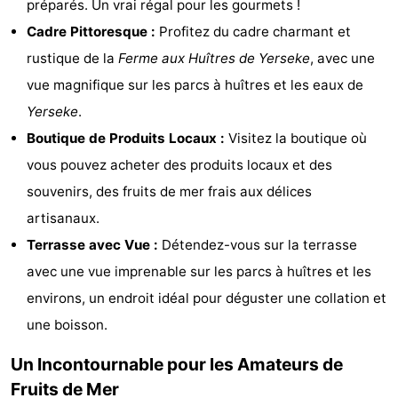
préparés. Un vrai régal pour les gourmets !
Zélande
Resort
-
Cadre Pittoresque :
Profitez du cadre charmant et
rustique de la
Ferme aux Huîtres de Yerseke
, avec une
Haamstede
Résidence
-
vue magnifique sur les parcs à huîtres et les eaux de
't
Schouwen
-
Yerseke
.
Boutique de Produits Locaux :
Visitez la boutique où
Hof
Schouwse
-
vous pouvez acheter des produits locaux et des
van
Valleien
Soeten
-
souvenirs, des fruits de mer frais aux délices
artisanaux.
Haamstede
Haert
Wijde
-
Terrasse avec Vue :
Détendez-vous sur la terrasse
Blick
Zeeland
-
avec une vue imprenable sur les parcs à huîtres et les
environs, un endroit idéal pour déguster une collation et
Village
Zeeuwse
-
une boisson.
Kust
Zonnedorp
-
Un Incontournable pour les Amateurs de
’t
Hôtels
Fruits de Mer