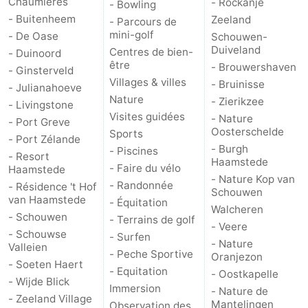
Chaumières
- Rockanje
- Bowling
- Buitenheem
Zeeland
- Parcours de
Méridionale
-
mini-golf
- De Oase
Schouwen-
Duiveland
Centres de bien-
- Duinoord
Leiden
Bollenstreek
être
- Brouwershaven
- Ginsterveld
Villages & villes
- Bruinisse
-
- Julianahoeve
Nature
- Zierikzee
- Livingstone
Visites guidées
Nature
-
- Nature
- Port Greve
Oosterschelde
Sports
- Port Zélande
Hollands
Noordwijk
-
- Burgh
- Piscines
- Resort
Haamstede
- Faire du vélo
Haamstede
- Nature Kop van
Duin
Katwijk
-
- Randonnée
- Résidence 't Hof
Schouwen
van Haamstede
- Équitation
Walcheren
Scheveningen
-
- Schouwen
- Terrains de golf
- Veere
- Schouwse
- Surfen
La
-
- Nature
Valleien
- Peche Sportive
Oranjezon
- Soeten Haert
- Equitation
Haye
Rotterdam
-
- Oostkapelle
- Wijde Blick
Immersion
- Nature de
- Zeeland Village
Rockanje
Zeeland
Mantelingen
Observation des