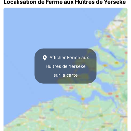
Localisation de Ferme aux Huîtres de Yerseke
de
-
vue
Croisières
-
Terrains
-
de
Aires
-
Afficher Ferme aux
jeux
de
Bowling
-
Huîtres de Yerseke
jeux
Parcours
Centres
sur la carte
intérieures
de
de
Villages
mini-
bien-
&
Nature
golf
être
villes
Visites
guidées
Sports