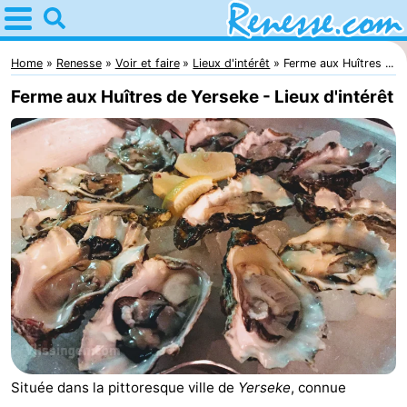
Home
Renesse
Home
Renesse
Voir et faire
Lieux d'intérêt
Ferme aux Huîtres ...
Ferme aux Huîtres de Yerseke - Lieux d'intérêt
Astuces
Avec
les
Passer
enfants
la
Appartements
nuit
-
Port
-
Greve
Zeeuwse
Campings
Située dans la pittoresque ville de
Yerseke
, connue
Kust
Chambre