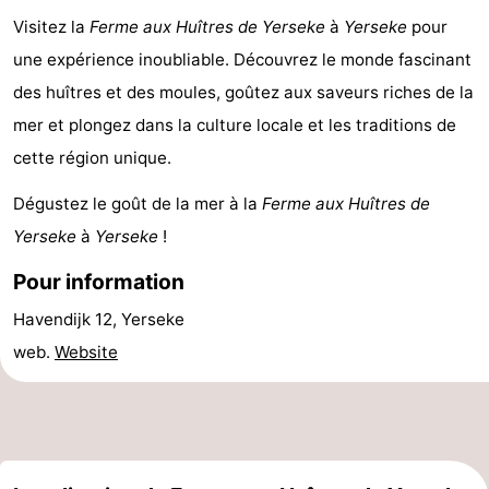
Visitez la
Ferme aux Huîtres de Yerseke
à
Yerseke
pour
Hof
Last
une expérience inoubliable. Découvrez le monde fascinant
van
minutes
Plages
des huîtres et des moules, goûtez aux saveurs riches de la
mer et plongez dans la culture locale et les traditions de
Haamstede
Voir
cette région unique.
et
Lieux
Dégustez le goût de la mer à la
Ferme aux Huîtres de
faire
d'intérêt
-
Yerseke
à
Yerseke
!
Musées
-
Pour information
Havendijk 12, Yerseke
Monuments
-
web.
Website
Églises
-
Moulins
-
Points
Attractions