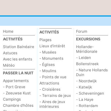
des
Boire
phoques
et
Événements
manger
Pratiques
Home
Forum
ACTIVITÉS
ACTIVITÉS
EXCURSIONS
Plages
Forum
Lieux d'intérêt
Station Balnéaire
Hollande-
Méridionale
- Musées
Astuces
Route
- Leiden
- Monuments
Avec les enfants
Bollenstreek
-
- Églises
Météo
- Nature Hollands
- Moulins
PASSER LA NUIT
Duin
Stationnement
Courtier
- Points de vue
Appartements
- Noordwijk
Attractions
Adresses
- Port Greve
- Katwijk
- Croisières
- Zeeuwse Kust
- Scheveningen
- Terrains de jeux
Médicales
Région
Campings
- La Haye
- Aires de jeux
Chambre d'hôtes
- Rotterdam
intérieures
Hollande-