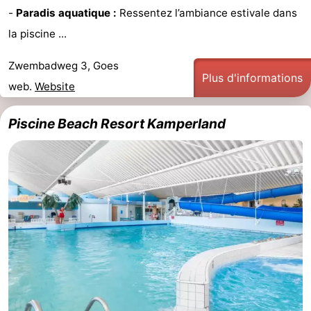
-
Paradis aquatique :
Ressentez l’ambiance estivale dans
-
la piscine ...
Piscines
-
Zwembadweg 3, Goes
Plus d'informations
Faire
-
web.
Website
du
Randonnée
-
Piscine Beach Resort Kamperland
vélo
Équitation
-
Terrains
-
de
Surfen
-
golf
Peche
-
Sportive
Equitation
Immersion
Observation