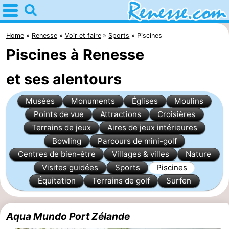
Home
Renesse
Home
Renesse
Voir et faire
Sports
Piscines
Piscines à Renesse
Astuces
et ses alentours
Avec
Musées
Monuments
Églises
Moulins
les
Passer
Points de vue
Attractions
Croisières
enfants
la
Appartements
Terrains de jeux
Aires de jeux intérieures
Bowling
Parcours de mini-golf
nuit
-
Centres de bien-être
Villages & villes
Nature
Visites guidées
Sports
Piscines
Port
-
Équitation
Terrains de golf
Surfen
Greve
Zeeuwse
Campings
Aqua Mundo Port Zélande
Kust
Chambre