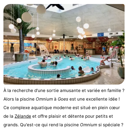
de
-
vue
Croisières
-
Terrains
-
de
Aires
-
jeux
de
Bowling
-
jeux
Parcours
Centres
intérieures
de
de
Villages
À la recherche d'une sortie amusante et variée en famille ?
mini-
bien-
&
Nature
Alors la piscine
Omnium
à
Goes
est une excellente idée !
Ce complexe aquatique moderne est situé en plein cœur
golf
être
villes
Visites
de la
Zélande
et offre plaisir et détente pour petits et
guidées
Sports
grands. Qu'est-ce qui rend la piscine
Omnium
si spéciale ?