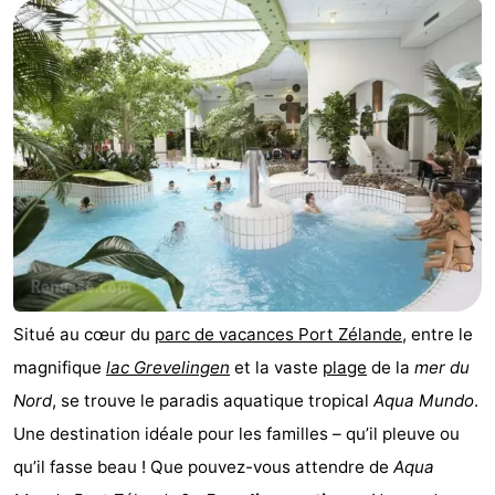
d'hôtes
Chaumières
-
Buitenheem
-
De
-
Oase
Duinoord
-
Ginsterveld
-
Julianahoeve
-
Situé au cœur du
parc de vacances Port Zélande
, entre le
magnifique
lac Grevelingen
et la vaste
plage
de la
mer du
Livingstone
-
Nord
, se trouve le paradis aquatique tropical
Aqua Mundo
.
Port
-
Une destination idéale pour les familles – qu’il pleuve ou
qu’il fasse beau ! Que pouvez-vous attendre de
Aqua
Greve
Port
-