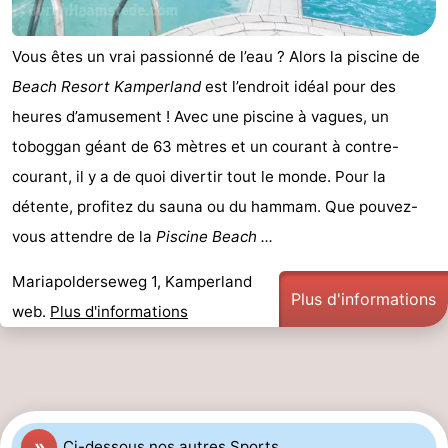
des
Boire
Vous êtes un vrai passionné de l’eau ? Alors la piscine de
phoques
et
Événements
Beach Resort Kamperland
est l’endroit idéal pour des
heures d’amusement ! Avec une piscine à vagues, un
manger
Pratiques
toboggan géant de 63 mètres et un courant à contre-
Forum
courant, il y a de quoi divertir tout le monde. Pour la
détente, profitez du sauna ou du hammam. Que pouvez-
Route
vous attendre de la
Piscine Beach ...
-
Mariapolderseweg 1, Kamperland
Plus d'informations
Stationnement
Courtier
web.
Plus d'informations
Adresses
Médicales
Région
Hollande-
»
Ci-dessous nos autres Sports
.