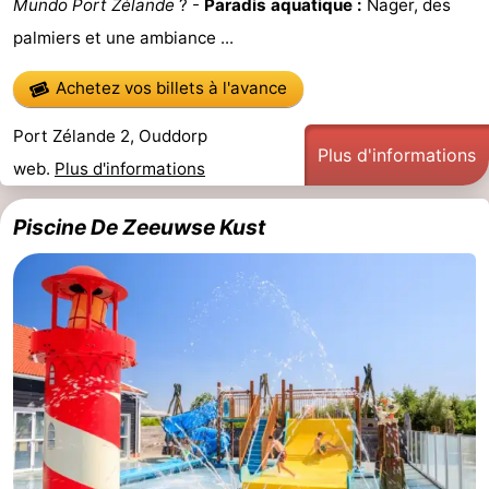
Mundo Port Zélande
? -
Paradis aquatique :
Nager, des
Zélande
Resort
-
palmiers et une ambiance ...
Haamstede
Résidence
-
Achetez vos billets à l'avance
't
Schouwen
-
Port Zélande 2, Ouddorp
Plus d'informations
web.
Plus d'informations
Hof
Schouwse
-
Piscine De Zeeuwse Kust
van
Valleien
Soeten
-
Haamstede
Haert
Wijde
-
Blick
Zeeland
-
Village
Zeeuwse
-
Kust
Zonnedorp
-
’t
Hôtels