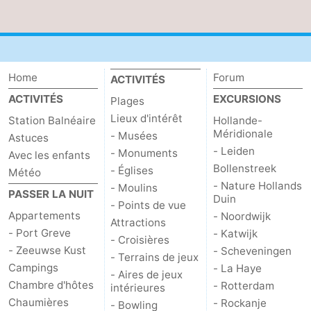
Schouwen-
Duiveland
-
Home
Forum
ACTIVITÉS
Brouwershaven
-
ACTIVITÉS
EXCURSIONS
Plages
Lieux d'intérêt
Bruinisse
-
Station Balnéaire
Hollande-
Méridionale
- Musées
Astuces
- Leiden
Zierikzee
-
- Monuments
Avec les enfants
Bollenstreek
- Églises
Météo
Nature
-
- Nature Hollands
- Moulins
PASSER LA NUIT
Duin
- Points de vue
Oosterschelde
Burgh
-
Appartements
- Noordwijk
Attractions
- Port Greve
- Katwijk
- Croisières
Haamstede
Nature
Walcheren
- Zeeuwse Kust
- Scheveningen
- Terrains de jeux
Campings
- La Haye
- Aires de jeux
Kop
-
Chambre d'hôtes
- Rotterdam
intérieures
Chaumières
- Rockanje
- Bowling
van
Veere
-