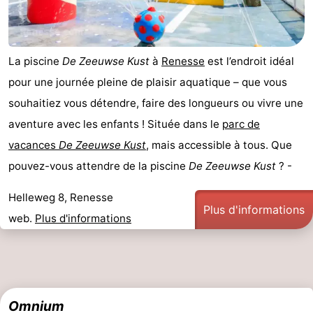
Hof
Last
van
minutes
Plages
La piscine
De Zeeuwse Kust
à
Renesse
est l’endroit idéal
pour une journée pleine de plaisir aquatique – que vous
Haamstede
Voir
souhaitiez vous détendre, faire des longueurs ou vivre une
et
Lieux
aventure avec les enfants ! Située dans le
parc de
vacances
De Zeeuwse Kust
, mais accessible à tous. Que
faire
d'intérêt
-
pouvez-vous attendre de la piscine
De Zeeuwse Kust
? -
Musées
-
Helleweg 8, Renesse
Monuments
-
Plus d'informations
web.
Plus d'informations
Églises
-
Moulins
-
Points
Attractions
Omnium