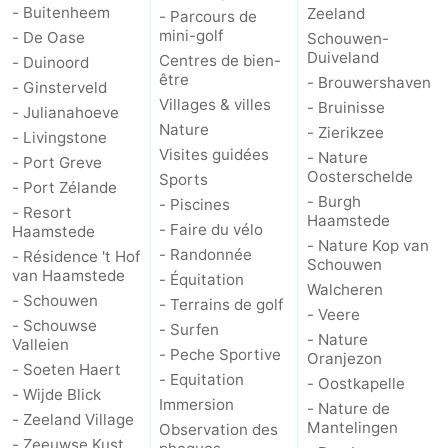
- Buitenheem
Zeeland
- Parcours de
mini-golf
- De Oase
Schouwen-
Schouwen
Nature
-
Duiveland
Centres de bien-
- Duinoord
être
- Brouwershaven
Oranjezon
Oostkapelle
-
- Ginsterveld
Villages & villes
- Bruinisse
- Julianahoeve
Nature
Nature
-
- Zierikzee
- Livingstone
Visites guidées
- Nature
- Port Greve
de
Domburg
-
Oosterschelde
Sports
- Port Zélande
- Burgh
- Piscines
- Resort
Mantelingen
Zoutelande
-
Haamstede
- Faire du vélo
Haamstede
- Nature Kop van
- Randonnée
- Résidence 't Hof
Schouwen
Vlissingen
-
van Haamstede
- Équitation
Walcheren
- Schouwen
- Terrains de golf
Middelburg
Météo
- Veere
- Schouwse
- Surfen
- Nature
Valleien
- Peche Sportive
Contact
Oranjezon
- Soeten Haert
- Equitation
- Oostkapelle
- Wijde Blick
Immersion
- Nature de
- Zeeland Village
Mantelingen
Observation des
- Zeeuwse Kust