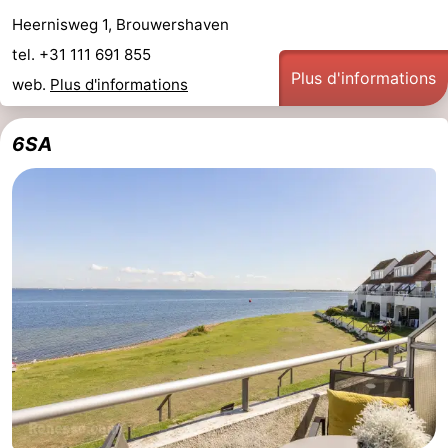
Heernisweg 1, Brouwershaven
Méridionale
-
tel. +31 111 691 855
Plus d'informations
Leiden
Bollenstreek
web.
Plus d'informations
-
6SA
Nature
-
Hollands
Noordwijk
-
Duin
Katwijk
-
Scheveningen
-
La
-
Haye
Rotterdam
-
Rockanje
Zeeland