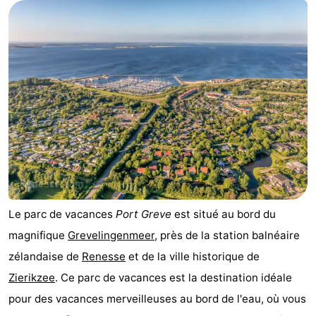
d'hôtes
Chaumières
-
Buitenheem
-
De
-
Oase
Duinoord
-
Ginsterveld
-
Julianahoeve
-
Le parc de vacances
Port Greve
est situé au bord du
magnifique
Grevelingenmeer
, près de la station balnéaire
Livingstone
-
zélandaise de
Renesse
et de la ville historique de
Port
-
Zierikzee
. Ce parc de vacances est la destination idéale
pour des vacances merveilleuses au bord de l'eau, où vous
Greve
Port
-