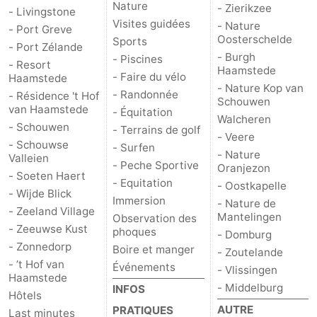
Nature
- Zierikzee
- Livingstone
Visites guidées
- Nature
- Port Greve
Oosterschelde
Sports
- Port Zélande
- Burgh
- Piscines
- Resort
Haamstede
- Faire du vélo
Haamstede
- Nature Kop van
- Randonnée
- Résidence 't Hof
Schouwen
van Haamstede
- Équitation
Walcheren
- Schouwen
- Terrains de golf
- Veere
- Schouwse
- Surfen
- Nature
Valleien
- Peche Sportive
Oranjezon
- Soeten Haert
- Equitation
- Oostkapelle
- Wijde Blick
Immersion
- Nature de
- Zeeland Village
Mantelingen
Observation des
- Zeeuwse Kust
phoques
- Domburg
- Zonnedorp
Boire et manger
- Zoutelande
- ’t Hof van
Événements
- Vlissingen
Haamstede
- Middelburg
INFOS
Hôtels
AUTRE
PRATIQUES
Last minutes