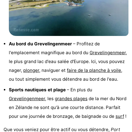
de
-
vue
Croisières
-
Terrains
-
Au bord du Grevelingenmeer
– Profitez de
de
Aires
-
l'emplacement magnifique au bord du
Grevelingenmeer
,
le plus grand lac d'eau salée d'Europe. Ici, vous pouvez
jeux
de
Bowling
-
nager,
plonger
, naviguer et
faire de la planche à voile
,
jeux
Parcours
Centres
ou tout simplement vous détendre au bord de l'eau.
intérieures
de
de
Villages
Sports nautiques et plage
– En plus du
Grevelingenmeer
, les
grandes
plages
de la mer du Nord
mini-
bien-
&
Nature
en Zélande ne sont qu'à une courte distance. Parfait
golf
être
villes
Visites
pour une journée de bronzage, de baignade ou de
surf
!
guidées
Sports
Que vous veniez pour être actif ou vous détendre,
Port