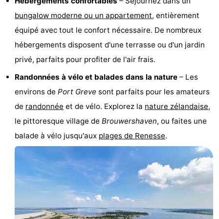
Hébergements confortables
– Séjournez dans un
Hof
Last
bungalow moderne ou un appartement
, entièrement
équipé avec tout le confort nécessaire. De nombreux
van
minutes
Plages
hébergements disposent d'une terrasse ou d'un jardin
Haamstede
Voir
privé, parfaits pour profiter de l'air frais.
Randonnées à vélo et balades dans la nature
– Les
et
Lieux
environs de
Port Greve
sont parfaits pour les amateurs
faire
d'intérêt
-
de
randonnée
et de vélo. Explorez la
nature zélandaise
,
le pittoresque village de
Brouwershaven
, ou faites une
Musées
-
balade à vélo jusqu'aux
plages de Renesse
.
Monuments
-
Églises
-
Moulins
-
Points
Attractions