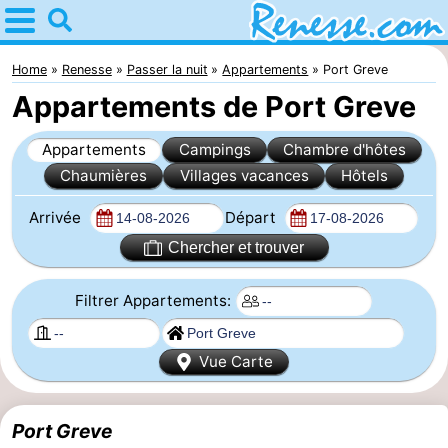
Home
Renesse
Home
Renesse
Passer la nuit
Appartements
Port Greve
Appartements de Port Greve
Astuces
Appartements
Campings
Chambre d'hôtes
Avec
Chaumières
Villages vacances
Hôtels
les
Passer
Arrivée
Départ
enfants
la
Appartements
Chercher et trouver
nuit
-
Filtrer Appartements:
Port
-
Vue Carte
Greve
Zeeuwse
Campings
Kust
Chambre
Port Greve