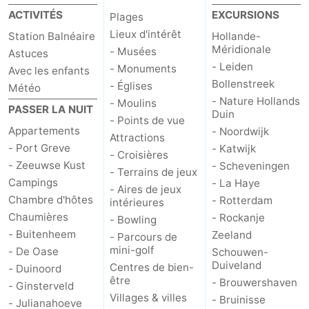
ACTIVITÉS
EXCURSIONS
Plages
Lieux d'intérêt
Station Balnéaire
Hollande-
Méridionale
- Musées
Astuces
- Leiden
- Monuments
Avec les enfants
Bollenstreek
- Églises
Météo
- Nature Hollands
- Moulins
PASSER LA NUIT
Duin
- Points de vue
Appartements
- Noordwijk
Attractions
- Port Greve
- Katwijk
- Croisières
- Zeeuwse Kust
- Scheveningen
- Terrains de jeux
Campings
- La Haye
- Aires de jeux
Chambre d'hôtes
- Rotterdam
intérieures
Chaumières
- Rockanje
- Bowling
- Buitenheem
Zeeland
- Parcours de
mini-golf
- De Oase
Schouwen-
Duiveland
Centres de bien-
- Duinoord
être
- Brouwershaven
- Ginsterveld
Villages & villes
- Bruinisse
- Julianahoeve