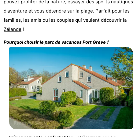
pouvez
profiter de la nature
, essayer des
sports nautiques
Zélande
Resort
-
d'aventure et vous détendre sur
la plage
. Parfait pour les
familles, les amis ou les couples qui veulent découvrir
la
Haamstede
Résidence
-
Zélande
!
't
Schouwen
-
Pourquoi choisir le parc de vacances
Port Greve
?
Hof
Schouwse
-
van
Valleien
Soeten
-
Haamstede
Haert
Wijde
-
Blick
Zeeland
-
Village
Zeeuwse
-
Kust
Zonnedorp
-
’t
Hôtels