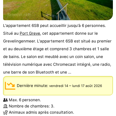
des
Boire
phoques
et
Événements
L'appartement 6SB peut accueillir jusqu'à 6 personnes.
manger
Pratiques
Situé au
Port Greve
, cet appartement donne sur le
Grevelingenmeer. L'appartement 6SB est situé au premier
Forum
et au deuxième étage et comprend 3 chambres et 1 salle
Route
de bains. Le salon est meublé avec un coin salon, une
télévision numérique avec Chromecast intégré, une radio,
-
une barre de son Bluetooth et une ...
Stationnement
Courtier
Dernière minute:
–
vendredi 14
lundi 17 août 2026
Adresses
Max. 6 personen.
Médicales
Région
Nombre de chambres: 3.
Animaux admis après consultation.
Hollande-