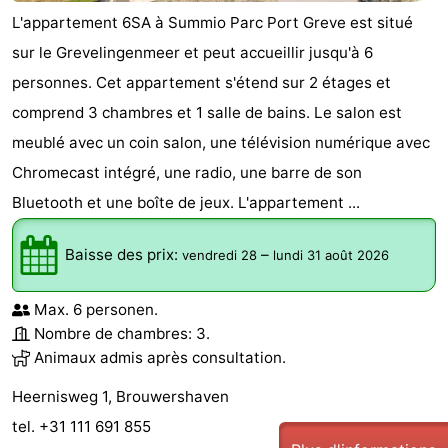
L'appartement 6SA à Summio Parc Port Greve est situé
Schouwen-
sur le Grevelingenmeer et peut accueillir jusqu'à 6
personnes. Cet appartement s'étend sur 2 étages et
Duiveland
-
comprend 3 chambres et 1 salle de bains. Le salon est
Brouwershaven
-
meublé avec un coin salon, une télévision numérique avec
Chromecast intégré, une radio, une barre de son
Bruinisse
-
Bluetooth et une boîte de jeux. L'appartement ...
Zierikzee
-
Baisse des prix:
–
vendredi 28
lundi 31 août 2026
Nature
-
Oosterschelde
Burgh
-
Max. 6 personen.
Nombre de chambres: 3.
Haamstede
Nature
Walcheren
Animaux admis après consultation.
Heernisweg 1, Brouwershaven
Kop
-
tel. +31 111 691 855
van
Veere
-