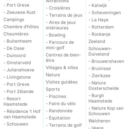
Attractions
- Port Greve
- Katwijk
- Croisières
des
Boire
- Zeeuwse Kust
- Scheveningen
- Terrains de jeux
Campings
- La Haye
- Aires de jeux
phoques
et
Événements
Chambre d'hôtes
- Rotterdam
intérieures
Chaumières
- Rockanje
- Bowling
manger
Pratiques
- Buitenheem
Zeeland
- Parcours de
mini-golf
- De Oase
Schouwen-
Forum
Duiveland
Centres de bien-
- Duinoord
être
- Brouwershaven
Route
- Ginsterveld
Villages & villes
- Bruinisse
- Julianahoeve
-
Nature
- Zierikzee
- Livingstone
Visites guidées
- Nature
- Port Greve
Stationnement
Courtier
Oosterschelde
Sports
- Port Zélande
- Burgh
- Piscines
- Resort
Adresses
Haamstede
- Faire du vélo
Haamstede
- Nature Kop van
- Randonnée
- Résidence 't Hof
Médicales
Région
Schouwen
van Haamstede
- Équitation
Walcheren
- Schouwen
- Terrains de golf
Hollande-
- Veere