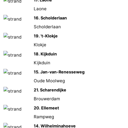
Hof
Last
Laone
16. Scholderlaan
van
minutes
Plages
Scholderlaan
Haamstede
Voir
19. 't-Klokje
Klokje
et
Lieux
18. Kijkduin
faire
d'intérêt
-
Kijkduin
15. Jan-van-Renesseweg
Musées
-
Oude Moolweg
Monuments
-
21. Scharendijke
Églises
-
Brouwerdam
20. Ellemeet
Moulins
-
Rampweg
Points
Attractions
14. Wilhelminahoeve