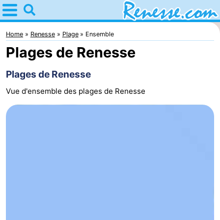
Home
Renesse
Home
Renesse
Plage
Ensemble
Plages de Renesse
Astuces
Plages de Renesse
Avec
Vue d'ensemble des plages de Renesse
les
Passer
enfants
la
Appartements
nuit
-
Port
-
Greve
Zeeuwse
Campings
Kust
Chambre