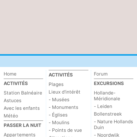
-
Piscines
-
Faire
-
du
Randonnée
-
vélo
Équitation
-
Home
Forum
ACTIVITÉS
Terrains
-
ACTIVITÉS
EXCURSIONS
Plages
Lieux d'intérêt
de
Surfen
-
Station Balnéaire
Hollande-
Méridionale
- Musées
Astuces
golf
Peche
-
- Leiden
- Monuments
Avec les enfants
Bollenstreek
- Églises
Météo
Sportive
Equitation
Immersion
- Nature Hollands
- Moulins
PASSER LA NUIT
Duin
- Points de vue
Observation
Appartements
- Noordwijk