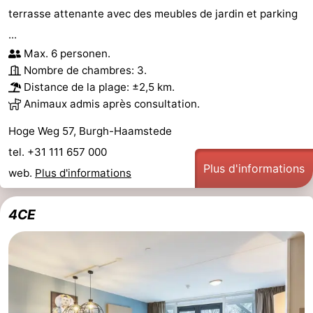
terrasse attenante avec des meubles de jardin et parking
Schouwen
Nature
-
...
Max. 6 personen.
Oranjezon
Oostkapelle
-
Nombre de chambres: 3.
Distance de la plage: ±2,5 km.
Nature
-
Animaux admis après consultation.
de
Domburg
-
Hoge Weg 57, Burgh-Haamstede
tel. +31 111 657 000
Mantelingen
Zoutelande
-
Plus d'informations
web.
Plus d'informations
Vlissingen
-
4CE
Middelburg
Météo
Contact