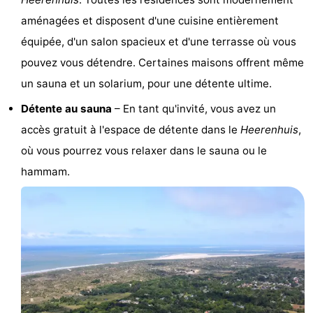
Hof
Last
aménagées et disposent d'une cuisine entièrement
équipée, d'un salon spacieux et d'une terrasse où vous
van
minutes
Plages
pouvez vous détendre. Certaines maisons offrent même
Haamstede
Voir
un sauna et un solarium, pour une détente ultime.
Détente au sauna
– En tant qu'invité, vous avez un
et
Lieux
accès gratuit à l'espace de détente dans le
Heerenhuis
,
faire
d'intérêt
-
où vous pourrez vous relaxer dans le sauna ou le
hammam.
Musées
-
Monuments
-
Églises
-
Moulins
-
Points
Attractions