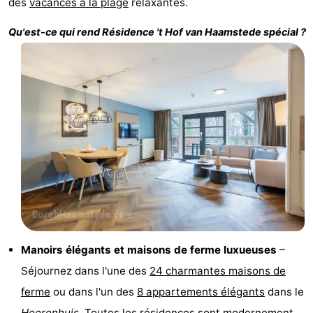
des
vacances à la plage
relaxantes.
Zélande
Resort
-
Qu'est-ce qui rend
Résidence 't Hof van Haamstede
spécial ?
Haamstede
Résidence
-
't
Schouwen
-
Hof
Schouwse
-
van
Valleien
Soeten
-
Haamstede
Haert
Wijde
-
Blick
Zeeland
-
Village
Zeeuwse
-
Manoirs élégants et maisons de ferme luxueuses
–
Kust
Zonnedorp
-
Séjournez dans l'une des
24 charmantes maisons de
ferme
ou dans l'un des
8 appartements élégants
dans le
’t
Hôtels
Heerenhuis
. Toutes les résidences sont modernement