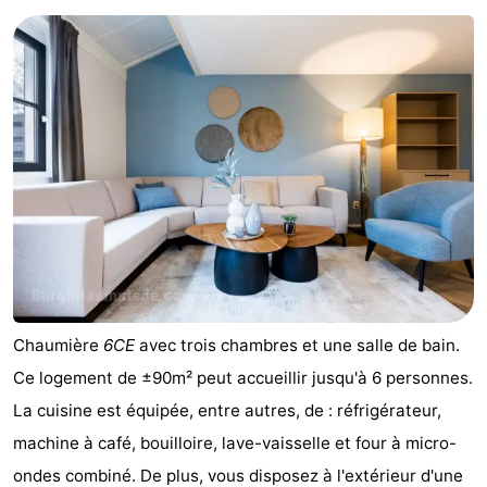
Schouwen-
Duiveland
-
Brouwershaven
-
Bruinisse
-
Zierikzee
-
Nature
-
Oosterschelde
Burgh
-
Chaumière
6CE
avec trois chambres et une salle de bain.
Ce logement de ±90m² peut accueillir jusqu'à 6 personnes.
Haamstede
Nature
Walcheren
La cuisine est équipée, entre autres, de : réfrigérateur,
Kop
-
machine à café, bouilloire, lave-vaisselle et four à micro-
ondes combiné. De plus, vous disposez à l'extérieur d'une
van
Veere
-