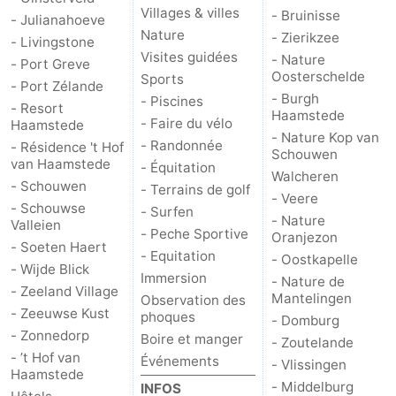
Villages & villes
- Bruinisse
- Julianahoeve
Nature
- Zierikzee
- Livingstone
Visites guidées
- Nature
- Port Greve
Oosterschelde
Sports
- Port Zélande
- Burgh
- Piscines
- Resort
Haamstede
- Faire du vélo
Haamstede
- Nature Kop van
- Randonnée
- Résidence 't Hof
Schouwen
van Haamstede
- Équitation
Walcheren
- Schouwen
- Terrains de golf
- Veere
- Schouwse
- Surfen
- Nature
Valleien
- Peche Sportive
Oranjezon
- Soeten Haert
- Equitation
- Oostkapelle
- Wijde Blick
Immersion
- Nature de
- Zeeland Village
Mantelingen
Observation des
- Zeeuwse Kust
phoques
- Domburg
- Zonnedorp
Boire et manger
- Zoutelande
- ’t Hof van
Événements
- Vlissingen
Haamstede
- Middelburg
INFOS