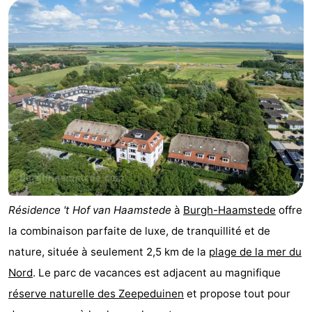
d'hôtes
Chaumières
-
Buitenheem
-
De
-
Oase
Duinoord
-
Ginsterveld
-
Julianahoeve
-
Résidence 't Hof van Haamstede
à
Burgh-Haamstede
offre
la combinaison parfaite de luxe, de tranquillité et de
Livingstone
-
nature, située à seulement 2,5 km de la
plage de la mer du
Port
-
Nord
. Le parc de vacances est adjacent au magnifique
réserve naturelle des Zeepeduinen
et propose tout pour
Greve
Port
-