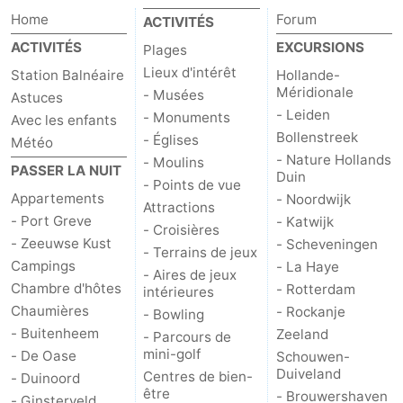
Home
Forum
ACTIVITÉS
ACTIVITÉS
EXCURSIONS
Plages
Lieux d'intérêt
Station Balnéaire
Hollande-
Méridionale
- Musées
Astuces
- Leiden
- Monuments
Avec les enfants
Bollenstreek
- Églises
Météo
- Nature Hollands
- Moulins
PASSER LA NUIT
Duin
- Points de vue
Appartements
- Noordwijk
Attractions
- Port Greve
- Katwijk
- Croisières
- Zeeuwse Kust
- Scheveningen
- Terrains de jeux
Campings
- La Haye
- Aires de jeux
Chambre d'hôtes
- Rotterdam
intérieures
Chaumières
- Rockanje
- Bowling
- Buitenheem
Zeeland
- Parcours de
mini-golf
- De Oase
Schouwen-
Duiveland
Centres de bien-
- Duinoord
être
- Brouwershaven
- Ginsterveld