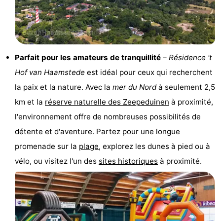
de
-
vue
Croisières
-
Parfait pour les amateurs de tranquillité
–
Résidence 't
Terrains
-
Hof van Haamstede
est idéal pour ceux qui recherchent
de
Aires
-
la paix et la nature. Avec la
mer du Nord
à seulement 2,5
km et la
réserve naturelle des Zeepeduinen
à proximité,
jeux
de
Bowling
-
l'environnement offre de nombreuses possibilités de
jeux
Parcours
Centres
détente et d'aventure. Partez pour une longue
promenade sur la
plage
, explorez les dunes à pied ou à
intérieures
de
de
Villages
vélo, ou visitez l'un des
sites historiques
à proximité.
mini-
bien-
&
Nature
golf
être
villes
Visites
guidées
Sports