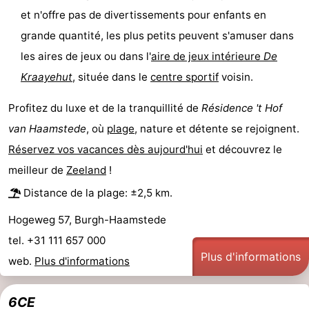
et n'offre pas de divertissements pour enfants en
Méridionale
-
grande quantité, les plus petits peuvent s'amuser dans
Leiden
Bollenstreek
les aires de jeux ou dans l'
aire de jeux intérieure
De
Kraayehut
, située dans le
centre sportif
voisin.
-
Profitez du luxe et de la tranquillité de
Résidence 't Hof
Nature
-
van Haamstede
, où
plage
, nature et détente se rejoignent.
Hollands
Noordwijk
-
Réservez vos vacances dès aujourd'hui
et découvrez le
meilleur de
Zeeland
!
Duin
Katwijk
-
Distance de la plage: ±2,5 km.
Scheveningen
-
Hogeweg 57, Burgh-Haamstede
tel. +31 111 657 000
La
-
Plus d'informations
web.
Plus d'informations
Haye
Rotterdam
-
6CE
Rockanje
Zeeland