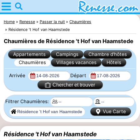
Home
Renesse
Home
Renesse
Passer la nuit
Chaumières
Résidence 't Hof van Haamstede
Astuces
Chaumières de Résidence 't Hof van Haamstede
Avec
Appartements
Campings
Chambre d'hôtes
Chaumières
Villages vacances
Hôtels
les
Passer
Arrivée
Départ
enfants
la
Appartements
Chercher et trouver
nuit
-
Filtrer Chaumières:
Port
-
Vue Carte
Greve
Zeeuwse
Campings
Résidence 't Hof van Haamstede
Kust
Chambre