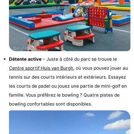
-
Piscines
-
Faire
-
du
Randonnée
-
Détente active
– Juste à côté du parc se trouve le
vélo
Équitation
-
Centre sportif Huis van Burgh
, où vous pouvez jouer au
tennis sur des courts intérieurs et extérieurs. Essayez
Terrains
-
les courts de padel ou jouez une partie de mini-golf en
de
Surfen
-
famille. Vous préférez le bowling ? Quatre pistes de
bowling confortables sont disponibles.
golf
Peche
-
Sportive
Equitation
Immersion
Observation