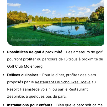
des
Boire
phoques
et
Événements
manger
Pratiques
Forum
Route
Possibilités de golf à proximité
– Les amateurs de golf
pourront profiter du parcours de 18 trous à proximité du
-
Golf Club Molenberg
.
Stationnement
Courtier
Délices culinaires
– Pour le dîner, profitez des plats
proposés par le
Restaurant De Schouwse Hoeve
au
Adresses
Resort Haamstede
voisin, ou par le
Restaurant
Médicales
Région
Zeebinkie
, à quelques pas du parc.
Hollande-
Installations pour enfants
– Bien que le parc soit calme