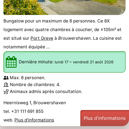
des
Boire
Bungalow pour un maximum de 8 personnes. Ce 8X
phoques
et
Événements
logement avec quatre chambres à coucher, de ±105m² et
manger
Pratiques
est situé sur
Port Greve
à
Brouwershaven
. La cuisine est
notamment équipée ...
Forum
Dernière minute:
–
Route
lundi 17
vendredi 21 août 2026
-
Max. 8 personen.
Nombre de chambres: 4.
Stationnement
Courtier
Animaux admis après consultation.
Adresses
Heernisweg 1, Brouwershaven
tel. +31 111 691 855
Médicales
Région
Plus d'informations
web.
Plus d'informations
Hollande-