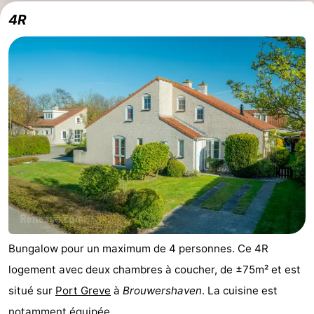
4R
Méridionale
-
Leiden
Bollenstreek
-
Nature
-
Hollands
Noordwijk
-
Duin
Katwijk
-
Scheveningen
-
La
-
Bungalow pour un maximum de 4 personnes. Ce 4R
logement avec deux chambres à coucher, de ±75m² et est
Haye
Rotterdam
-
situé sur
Port Greve
à
Brouwershaven
. La cuisine est
Rockanje
Zeeland
notamment équipée ...