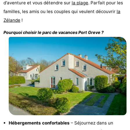
d'aventure et vous détendre sur
la plage
. Parfait pour les
Zélande
Resort
-
familles, les amis ou les couples qui veulent découvrir
la
Zélande
!
Haamstede
Résidence
-
Pourquoi choisir le parc de vacances
Port Greve
?
't
Schouwen
-
Hof
Schouwse
-
van
Valleien
Soeten
-
Haamstede
Haert
Wijde
-
Blick
Zeeland
-
Village
Zeeuwse
-
Kust
Zonnedorp
-
Hébergements confortables
– Séjournez dans un
’t
Hôtels