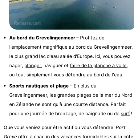
de
-
vue
Croisières
-
Terrains
-
Au bord du Grevelingenmeer
– Profitez de
l'emplacement magnifique au bord du
Grevelingenmeer
,
de
Aires
-
le plus grand lac d'eau salée d'Europe. Ici, vous pouvez
jeux
de
Bowling
-
nager,
plonger
, naviguer et
faire de la planche à voile
,
ou tout simplement vous détendre au bord de l'eau.
jeux
Parcours
Centres
Sports nautiques et plage
– En plus du
intérieures
de
de
Villages
Grevelingenmeer
, les
grandes
plages
de la mer du Nord
en Zélande ne sont qu'à une courte distance. Parfait
mini-
bien-
&
Nature
pour une journée de bronzage, de baignade ou de
surf
!
golf
être
villes
Visites
Que vous veniez pour être actif ou vous détendre,
Port
guidées
Sports
Greve
offre à chacun des vacances formidables sur la
côte