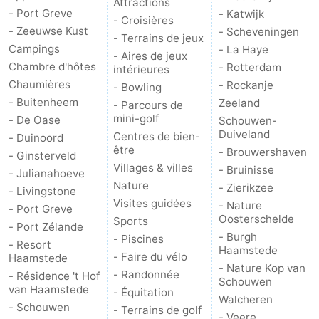
Attractions
- Port Greve
- Katwijk
- Croisières
- Zeeuwse Kust
- Scheveningen
- Terrains de jeux
Campings
- La Haye
- Aires de jeux
Chambre d'hôtes
- Rotterdam
intérieures
Chaumières
- Rockanje
- Bowling
- Buitenheem
Zeeland
- Parcours de
mini-golf
- De Oase
Schouwen-
Duiveland
Centres de bien-
- Duinoord
être
- Brouwershaven
- Ginsterveld
Villages & villes
- Bruinisse
- Julianahoeve
Nature
- Zierikzee
- Livingstone
Visites guidées
- Nature
- Port Greve
Oosterschelde
Sports
- Port Zélande
- Burgh
- Piscines
- Resort
Haamstede
- Faire du vélo
Haamstede
- Nature Kop van
- Randonnée
- Résidence 't Hof
Schouwen
van Haamstede
- Équitation
Walcheren
- Schouwen
- Terrains de golf
- Veere