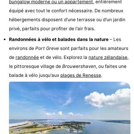
bungalow moderne ou un appartement
, entièrement
Hof
Last
équipé avec tout le confort nécessaire. De nombreux
hébergements disposent d'une terrasse ou d'un jardin
van
minutes
Plages
privé, parfaits pour profiter de l'air frais.
Haamstede
Voir
Randonnées à vélo et balades dans la nature
– Les
environs de
Port Greve
sont parfaits pour les amateurs
et
Lieux
de
randonnée
et de vélo. Explorez la
nature zélandaise
,
faire
d'intérêt
-
le pittoresque village de
Brouwershaven
, ou faites une
balade à vélo jusqu'aux
plages de Renesse
.
Musées
-
Monuments
-
Églises
-
Moulins
-
Points
Attractions