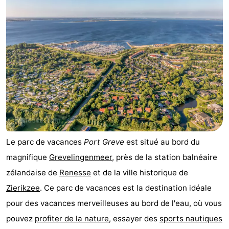
d'hôtes
Chaumières
-
Buitenheem
-
De
-
Oase
Duinoord
-
Ginsterveld
-
Le parc de vacances
Port Greve
est situé au bord du
Julianahoeve
-
magnifique
Grevelingenmeer
, près de la station balnéaire
zélandaise de
Renesse
et de la ville historique de
Livingstone
-
Zierikzee
. Ce parc de vacances est la destination idéale
Port
-
pour des vacances merveilleuses au bord de l'eau, où vous
pouvez
profiter de la nature
, essayer des
sports nautiques
Greve
Port
-