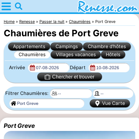
Home
Renesse
Home
Renesse
Passer la nuit
Chaumières
Port Greve
Chaumières de Port Greve
Astuces
Appartements
Campings
Chambre d'hôtes
Avec
Chaumières
Villages vacances
Hôtels
les
Passer
Arrivée
Départ
enfants
la
Appartements
Chercher et trouver
nuit
-
Filtrer Chaumières:
Vue Carte
Port
-
Greve
Zeeuwse
Campings
Port Greve
Kust
Chambre