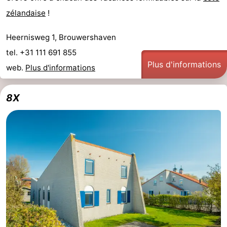
zélandaise
!
-
Heernisweg 1, Brouwershaven
Piscines
-
tel. +31 111 691 855
Faire
-
Plus d'informations
web.
Plus d'informations
du
Randonnée
-
8X
vélo
Équitation
-
Terrains
-
de
Surfen
-
golf
Peche
-
Sportive
Equitation
Immersion
Observation