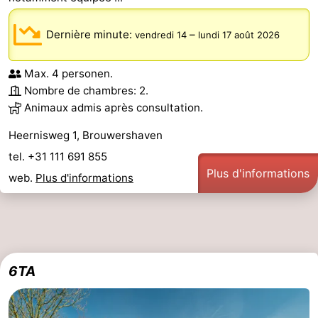
Schouwen-
Dernière minute:
–
vendredi 14
lundi 17 août 2026
Duiveland
-
Max. 4 personen.
Nombre de chambres: 2.
Brouwershaven
-
Animaux admis après consultation.
Bruinisse
-
Heernisweg 1, Brouwershaven
Zierikzee
-
tel. +31 111 691 855
Plus d'informations
web.
Plus d'informations
Nature
-
Oosterschelde
Burgh
-
Haamstede
Nature
Walcheren
6TA
Kop
-
van
Veere
-