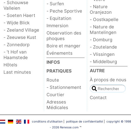
- Schouwse
- Surfen
- Nature
Valleien
- Peche Sportive
Oranjezon
- Soeten Haert
- Equitation
- Oostkapelle
- Wijde Blick
Immersion
- Nature de
- Zeeland Village
Mantelingen
Observation des
- Zeeuwse Kust
phoques
- Domburg
- Zonnedorp
Boire et manger
- Zoutelande
- ’t Hof van
Événements
- Vlissingen
Haamstede
- Middelburg
INFOS
Hôtels
AUTRE
PRATIQUES
Last minutes
À propos de nous
Route
- Stationnement
Courtier
Contact
Adresses
Médicales
conditions d‘utilisation
|
politique de confidentialité
|
copyright © 1998
- 2026 Renesse.com
™