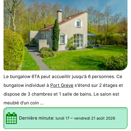
Schouwen
Nature
-
Oranjezon
Oostkapelle
-
Nature
-
de
Domburg
-
Mantelingen
Zoutelande
-
Le bungalow 6TA peut accueillir jusqu'à 6 personnes. Ce
Vlissingen
-
bungalow individuel à
Port Greve
s'étend sur 2 étages et
Middelburg
Météo
dispose de 3 chambres et 1 salle de bains. Le salon est
meublé d'un coin ...
Contact
Dernière minute:
–
lundi 17
vendredi 21 août 2026