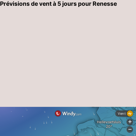
Prévisions de vent à 5 jours pour Renesse
Schouwen-
Duiveland
-
Brouwershaven
-
Bruinisse
-
Zierikzee
-
Nature
-
Oosterschelde
Burgh
-
Haamstede
Nature
Walcheren
Kop
-
van
Veere
-