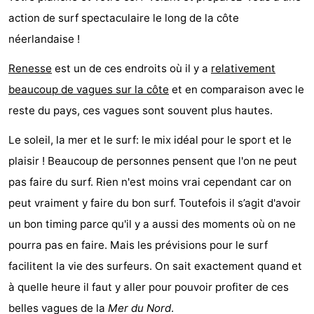
action de surf spectaculaire le long de la côte
des
Boire
néerlandaise !
phoques
et
Événements
Renesse
est un de ces endroits où il y a
relativement
manger
Pratiques
beaucoup de vagues sur la côte
et en comparaison avec le
reste du pays, ces vagues sont souvent plus hautes.
Forum
Le soleil, la mer et le surf: le mix idéal pour le sport et le
Route
plaisir ! Beaucoup de personnes pensent que l'on ne peut
pas faire du surf. Rien n'est moins vrai cependant car on
-
peut vraiment y faire du bon surf. Toutefois il s’agit d'avoir
Stationnement
Courtier
un bon timing parce qu'il y a aussi des moments où on ne
pourra pas en faire. Mais les prévisions pour le surf
Adresses
facilitent la vie des surfeurs. On sait exactement quand et
Médicales
Région
à quelle heure il faut y aller pour pouvoir profiter de ces
belles vagues de la
Mer du Nord
.
Hollande-