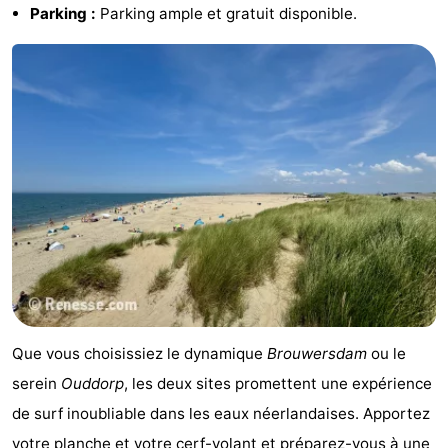
Parking :
Parking ample et gratuit disponible.
-
Piscines
-
Faire
-
du
Randonnée
-
vélo
Équitation
-
Terrains
-
de
Surfen
-
golf
Peche
-
Que vous choisissiez le dynamique
Brouwersdam
ou le
serein
Ouddorp
, les deux sites promettent une expérience
Sportive
Equitation
Immersion
de surf inoubliable dans les eaux néerlandaises. Apportez
Observation
votre planche et votre cerf-volant et préparez-vous à une