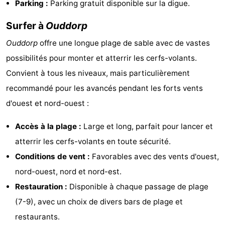
Parking :
Parking gratuit disponible sur la digue.
de
-
Surfer à
Ouddorp
vue
Croisières
-
Ouddorp
offre une longue plage de sable avec de vastes
possibilités pour monter et atterrir les cerfs-volants.
Terrains
-
Convient à tous les niveaux, mais particulièrement
de
Aires
-
recommandé pour les avancés pendant les forts vents
d'ouest et nord-ouest :
jeux
de
Bowling
-
Accès à la plage :
Large et long, parfait pour lancer et
jeux
Parcours
Centres
atterrir les cerfs-volants en toute sécurité.
intérieures
de
de
Villages
Conditions de vent :
Favorables avec des vents d'ouest,
nord-ouest, nord et nord-est.
mini-
bien-
&
Nature
Restauration :
Disponible à chaque passage de plage
golf
être
villes
Visites
(7-9), avec un choix de divers bars de plage et
restaurants.
guidées
Sports