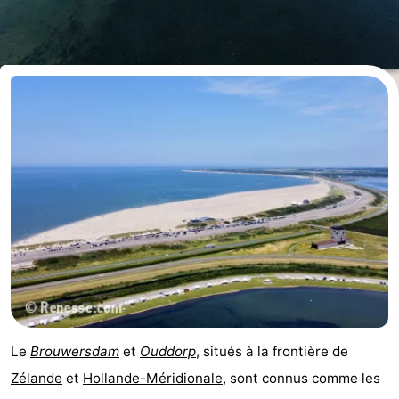
d'hôtes
Chaumières
-
Buitenheem
-
De
-
Oase
Duinoord
-
Ginsterveld
-
Julianahoeve
-
Livingstone
-
Port
-
Le
Brouwersdam
et
Ouddorp
, situés à la frontière de
Zélande
et
Hollande-Méridionale
, sont connus comme les
Greve
Port
-