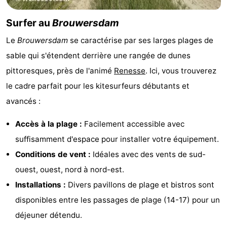
Hof
Last
Surfer au
Brouwersdam
van
minutes
Plages
Le
Brouwersdam
se caractérise par ses larges plages de
sable qui s'étendent derrière une rangée de dunes
Haamstede
Voir
pittoresques, près de l'animé
Renesse
. Ici, vous trouverez
et
Lieux
le cadre parfait pour les kitesurfeurs débutants et
avancés :
faire
d'intérêt
-
Accès à la plage :
Facilement accessible avec
Musées
-
suffisamment d'espace pour installer votre équipement.
Monuments
-
Conditions de vent :
Idéales avec des vents de sud-
ouest, ouest, nord à nord-est.
Églises
-
Installations :
Divers pavillons de plage et bistros sont
Moulins
-
disponibles entre les passages de plage (14-17) pour un
déjeuner détendu.
Points
Attractions