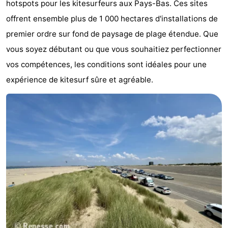
hotspots pour les kitesurfeurs aux Pays-Bas. Ces sites
Zélande
Resort
-
offrent ensemble plus de 1 000 hectares d'installations de
premier ordre sur fond de paysage de plage étendue. Que
Haamstede
Résidence
-
vous soyez débutant ou que vous souhaitiez perfectionner
't
Schouwen
-
vos compétences, les conditions sont idéales pour une
expérience de kitesurf sûre et agréable.
Hof
Schouwse
-
van
Valleien
Soeten
-
Haamstede
Haert
Wijde
-
Blick
Zeeland
-
Village
Zeeuwse
-
Kust
Zonnedorp
-
’t
Hôtels