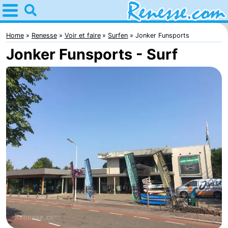
Home
Renesse
Home
Renesse
Voir et faire
Surfen
Jonker Funsports
Jonker Funsports - Surf
Astuces
Avec
les
Passer
enfants
la
Appartements
nuit
-
Port
-
Greve
Zeeuwse
Campings
Kust
Chambre