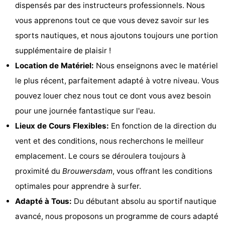
dispensés par des instructeurs professionnels. Nous
Zélande
Resort
-
vous apprenons tout ce que vous devez savoir sur les
sports nautiques, et nous ajoutons toujours une portion
Haamstede
Résidence
-
supplémentaire de plaisir !
't
Schouwen
-
Location de Matériel:
Nous enseignons avec le matériel
le plus récent, parfaitement adapté à votre niveau. Vous
Hof
Schouwse
-
pouvez louer chez nous tout ce dont vous avez besoin
van
Valleien
Soeten
-
pour une journée fantastique sur l'eau.
Lieux de Cours Flexibles:
En fonction de la direction du
Haamstede
Haert
Wijde
-
vent et des conditions, nous recherchons le meilleur
Blick
Zeeland
-
emplacement. Le cours se déroulera toujours à
proximité du
Brouwersdam
, vous offrant les conditions
Village
Zeeuwse
-
optimales pour apprendre à surfer.
Kust
Zonnedorp
-
Adapté à Tous:
Du débutant absolu au sportif nautique
avancé, nous proposons un programme de cours adapté
’t
Hôtels