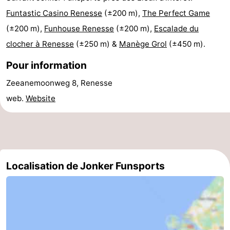
Funtastic Casino Renesse
(±200 m),
The Perfect Game
de
-
(±200 m),
Funhouse Renesse
(±200 m),
Escalade du
vue
Croisières
-
clocher à Renesse
(±250 m) &
Manège Grol
(±450 m).
Terrains
-
Pour information
Zeeanemoonweg 8, Renesse
de
Aires
-
web.
Website
jeux
de
Bowling
-
jeux
Parcours
Centres
intérieures
de
de
Villages
Localisation de Jonker Funsports
mini-
bien-
&
Nature
golf
être
villes
Visites
guidées
Sports