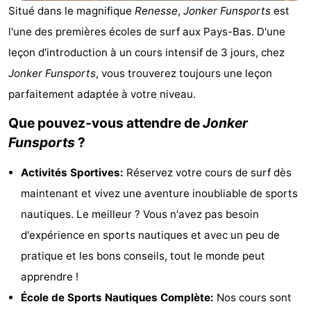
Situé dans le magnifique
Renesse
,
Jonker Funsports
est
d'hôtes
Chaumières
l'une des premières écoles de surf aux Pays-Bas. D'une
-
leçon d'introduction à un cours intensif de 3 jours, chez
Jonker Funsports
, vous trouverez toujours une leçon
Buitenheem
-
parfaitement adaptée à votre niveau.
De
-
Que pouvez-vous attendre de
Jonker
Funsports
?
Oase
Duinoord
-
Activités Sportives:
Réservez votre cours de surf dès
Ginsterveld
-
maintenant et vivez une aventure inoubliable de sports
Julianahoeve
-
nautiques. Le meilleur ? Vous n'avez pas besoin
d'expérience en sports nautiques et avec un peu de
Livingstone
-
pratique et les bons conseils, tout le monde peut
Port
-
apprendre !
École de Sports Nautiques Complète:
Nos cours sont
Greve
Port
-