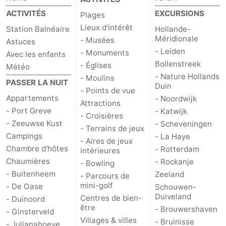
ACTIVITÉS
EXCURSIONS
Plages
Méridionale
-
Lieux d'intérêt
Station Balnéaire
Hollande-
Méridionale
- Musées
Leiden
Bollenstreek
Astuces
- Leiden
- Monuments
Avec les enfants
-
Bollenstreek
- Églises
Météo
- Nature Hollands
- Moulins
PASSER LA NUIT
Duin
Nature
-
- Points de vue
Appartements
- Noordwijk
Attractions
Hollands
Noordwijk
-
- Port Greve
- Katwijk
- Croisières
- Zeeuwse Kust
- Scheveningen
- Terrains de jeux
Duin
Katwijk
-
Campings
- La Haye
- Aires de jeux
Chambre d'hôtes
- Rotterdam
intérieures
Scheveningen
-
Chaumières
- Rockanje
- Bowling
- Buitenheem
Zeeland
- Parcours de
La
-
mini-golf
- De Oase
Schouwen-
Duiveland
Centres de bien-
- Duinoord
Haye
Rotterdam
-
être
- Brouwershaven
- Ginsterveld
Villages & villes
- Bruinisse
Rockanje
Zeeland
- Julianahoeve