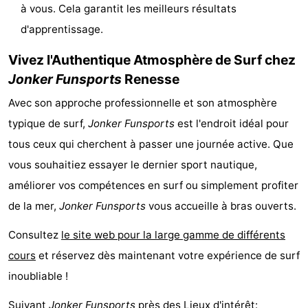
à vous. Cela garantit les meilleurs résultats
Hof
Last
d'apprentissage.
van
minutes
Plages
Vivez l'Authentique Atmosphère de Surf chez
Jonker Funsports
Renesse
Haamstede
Voir
Avec son approche professionnelle et son atmosphère
et
Lieux
typique de surf,
Jonker Funsports
est l'endroit idéal pour
faire
d'intérêt
-
tous ceux qui cherchent à passer une journée active. Que
vous souhaitiez essayer le dernier sport nautique,
Musées
-
améliorer vos compétences en surf ou simplement profiter
Monuments
-
de la mer,
Jonker Funsports
vous accueille à bras ouverts.
Consultez
le site web pour la large gamme de différents
Églises
-
cours
et réservez dès maintenant votre expérience de surf
Moulins
-
inoubliable !
Points
Attractions
Suivant
Jonker Funsports
près des Lieux d'intérêt: