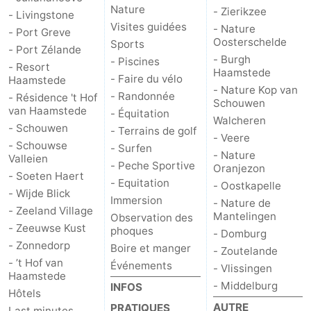
Nature
- Zierikzee
- Livingstone
Schouwen-
Visites guidées
- Nature
- Port Greve
Oosterschelde
Sports
- Port Zélande
Duiveland
-
- Burgh
- Piscines
- Resort
Haamstede
- Faire du vélo
Haamstede
Brouwershaven
-
- Nature Kop van
- Randonnée
- Résidence 't Hof
Schouwen
van Haamstede
- Équitation
Bruinisse
-
Walcheren
- Schouwen
- Terrains de golf
- Veere
- Schouwse
- Surfen
Zierikzee
-
- Nature
Valleien
- Peche Sportive
Oranjezon
- Soeten Haert
Nature
-
- Equitation
- Oostkapelle
- Wijde Blick
Immersion
- Nature de
- Zeeland Village
Oosterschelde
Burgh
-
Mantelingen
Observation des
- Zeeuwse Kust
phoques
- Domburg
Haamstede
Nature
Walcheren
- Zonnedorp
Boire et manger
- Zoutelande
- ’t Hof van
Événements
- Vlissingen
Haamstede
Kop
-
- Middelburg
INFOS
Hôtels
AUTRE
van
Veere
-
PRATIQUES
Last minutes