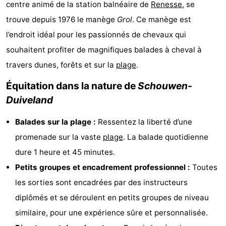
centre animé de la station balnéaire de
Renesse
, se
d'hôtes
Chaumières
trouve depuis 1976 le manège
Grol
. Ce manège est
l’endroit idéal pour les passionnés de chevaux qui
-
souhaitent profiter de magnifiques balades à cheval à
Buitenheem
-
travers dunes, forêts et sur la
plage
.
De
-
Équitation dans la nature de
Schouwen-
Duiveland
Oase
Duinoord
-
Balades sur la plage :
Ressentez la liberté d’une
Ginsterveld
-
promenade sur la vaste
plage
. La balade quotidienne
Julianahoeve
-
dure 1 heure et 45 minutes.
Petits groupes et encadrement professionnel :
Toutes
Livingstone
-
les sorties sont encadrées par des instructeurs
Port
-
diplômés et se déroulent en petits groupes de niveau
similaire, pour une expérience sûre et personnalisée.
Greve
Port
-