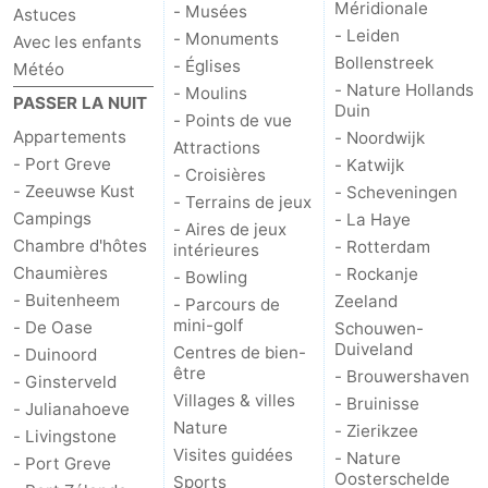
Méridionale
- Musées
Astuces
- Leiden
- Monuments
Méridionale
-
Avec les enfants
Bollenstreek
- Églises
Météo
Leiden
Bollenstreek
- Nature Hollands
- Moulins
PASSER LA NUIT
Duin
- Points de vue
Appartements
-
- Noordwijk
Attractions
- Port Greve
- Katwijk
- Croisières
Nature
-
- Zeeuwse Kust
- Scheveningen
- Terrains de jeux
Campings
- La Haye
- Aires de jeux
Hollands
Noordwijk
-
Chambre d'hôtes
- Rotterdam
intérieures
Chaumières
- Rockanje
- Bowling
Duin
Katwijk
-
- Buitenheem
Zeeland
- Parcours de
mini-golf
- De Oase
Schouwen-
Scheveningen
-
Duiveland
Centres de bien-
- Duinoord
être
- Brouwershaven
- Ginsterveld
La
-
Villages & villes
- Bruinisse
- Julianahoeve
Nature
- Zierikzee
Haye
Rotterdam
-
- Livingstone
Visites guidées
- Nature
- Port Greve
Oosterschelde
Rockanje
Zeeland
Sports