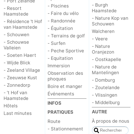
- Port Zélande
- Burgh
- Piscines
- Resort
Haamstede
Schouwen-
- Faire du vélo
Haamstede
- Nature Kop van
- Randonnée
- Résidence 't Hof
Schouwen
Duiveland
-
van Haamstede
- Équitation
Walcheren
- Schouwen
- Terrains de golf
Brouwershaven
-
- Veere
- Schouwse
- Surfen
- Nature
Valleien
- Peche Sportive
Bruinisse
-
Oranjezon
- Soeten Haert
- Equitation
- Oostkapelle
- Wijde Blick
Zierikzee
-
Immersion
- Nature de
- Zeeland Village
Mantelingen
Observation des
- Zeeuwse Kust
Nature
-
phoques
- Domburg
- Zonnedorp
Boire et manger
- Zoutelande
Oosterschelde
Burgh
-
- ’t Hof van
Événements
- Vlissingen
Haamstede
- Middelburg
INFOS
Haamstede
Nature
Walcheren
Hôtels
AUTRE
PRATIQUES
Last minutes
Kop
-
À propos de nous
Route
- Stationnement
van
Veere
-