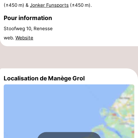
(±450 m) &
Jonker Funsports
(±450 m).
de
-
Pour information
vue
Croisières
-
Stoofweg 10, Renesse
Terrains
-
web.
Website
de
Aires
-
jeux
de
Bowling
-
Localisation de Manège Grol
jeux
Parcours
Centres
intérieures
de
de
Villages
mini-
bien-
&
Nature
golf
être
villes
Visites
guidées
Sports