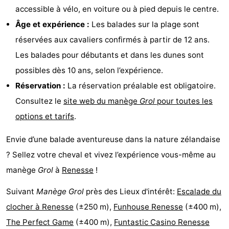
accessible à vélo, en voiture ou à pied depuis le centre.
Hof
Last
Âge et expérience :
Les balades sur la plage sont
van
minutes
Plages
réservées aux cavaliers confirmés à partir de 12 ans.
Les balades pour débutants et dans les dunes sont
Haamstede
Voir
possibles dès 10 ans, selon l’expérience.
et
Lieux
Réservation :
La réservation préalable est obligatoire.
Consultez le
site web du manège
Grol
pour toutes les
faire
d'intérêt
-
options et tarifs
.
Musées
-
Envie d’une balade aventureuse dans la nature zélandaise
Monuments
-
? Sellez votre cheval et vivez l’expérience vous-même au
manège
Grol
à
Renesse
!
Églises
-
Suivant
Manège Grol
près des Lieux d'intérêt:
Escalade du
Moulins
-
clocher à Renesse
(±250 m),
Funhouse Renesse
(±400 m),
Points
Attractions
The Perfect Game
(±400 m),
Funtastic Casino Renesse