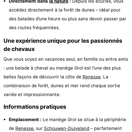
Directement dans
la nature
:
Depuis les écuries, vous
Zélande
Resort
-
accédez directement à la forêt de dunes – idéal pour
des balades d’une heure ou plus sans devoir passer par
Haamstede
Résidence
-
des routes fréquentées.
't
Schouwen
-
Une expérience unique pour les passionnés
Hof
Schouwse
-
de chevaux
Que vous soyez en vacances seul, en famille ou entre amis
van
Valleien
Soeten
-
: une balade à cheval au manège
Grol
est l’une des plus
Haamstede
Haert
Wijde
-
belles façons de découvrir la côte de
Renesse
. La
combinaison de forêt, dunes et mer rend chaque sortie
Blick
Zeeland
-
variée et impressionnante.
Village
Zeeuwse
-
Informations pratiques
Kust
Zonnedorp
-
Emplacement :
Le manège
Grol
se situe à la périphérie
’t
Hôtels
de
Renesse
, sur
Schouwen-Duiveland
– parfaitement