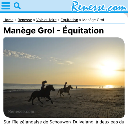
Home
Renesse
Home
Renesse
Voir et faire
Équitation
Manège Grol
Manège Grol - Équitation
Astuces
Avec
les
Passer
enfants
la
Appartements
nuit
-
Port
-
Greve
Zeeuwse
Campings
Sur l’île zélandaise de
Schouwen-Duiveland
, à deux pas du
Kust
Chambre