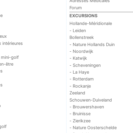
Adresses Médicales
Forum
ue
EXCURSIONS
Hollande-Méridionale
- Leiden
jeux
Bollenstreek
x intérieures
- Nature Hollands Duin
- Noordwijk
 mini-golf
- Katwijk
en-être
- Scheveningen
es
- La Haye
- Rotterdam
es
- Rockanje
Zeeland
Schouwen-Duiveland
o
- Brouwershaven
- Bruinisse
- Zierikzee
golf
- Nature Oosterschelde