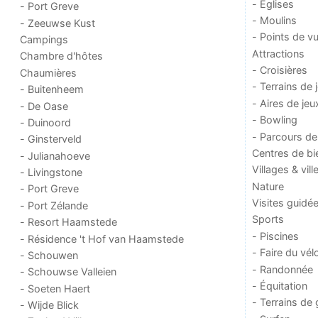
- Églises
- Port Greve
- Moulins
- Zeeuwse Kust
- Points de v
Campings
Attractions
Chambre d'hôtes
- Croisières
Chaumières
- Terrains de 
- Buitenheem
- Aires de jeu
- De Oase
- Bowling
- Duinoord
- Parcours de
- Ginsterveld
Centres de bi
- Julianahoeve
Villages & vill
- Livingstone
Nature
- Port Greve
Visites guidé
- Port Zélande
Sports
- Resort Haamstede
- Piscines
- Résidence 't Hof van Haamstede
- Faire du vél
- Schouwen
- Randonnée
- Schouwse Valleien
- Équitation
- Soeten Haert
- Terrains de 
- Wijde Blick