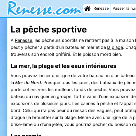
Renesse
Passer la nui
La pêche sportive
A
Renesse
, les pêcheurs sportifs ne rentrent pas à la maison 
peut y pêcher à partir d'un bateau en mer et de
la plage
. Cha
trouveras son endroit préféré. Et le poisson mord bien.
La mer, la plage et les eaux intérieures
Vous pouvez lancer une ligne de votre bateau ou d'un bateau
la
Mer du Nord
. Presque tous les jours, des bateaux de pêche
ports côtiers vers les meilleurs fonds de pêche. Vous pouvez
bateau ou naviguer en groupe. l'offre varie d'une excursion de
excursions de plusieurs jours. Les cannes à pêche et l'appât 
bord. Celui qui n’a pas peur du ressac des vagues, peut pratiq
drague (la brouette) sur la plage. Même avec une ligne de la pl
brise-lame ou d'une jetée, vous pourrez pêcher du poisson d
Les permis