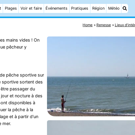
t
Plages
Voir et faire
Événements
Pratiques
Région
Météo
Home
Renesse
Lieux d'inté
les mains vides ! On
que pêcheur y
 de pêche sportive sur
 sportive sortent des
 être passager du
 jour et nocture à des
sont disponibles à
uer la pêche à la
age et à partir d'un
e mer.