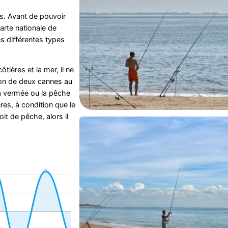
s. Avant de pouvoir
arte nationale de
s différentes types
tières et la mer, il ne
ion de deux cannes au
a vermée ou la pêche
res, à condition que le
oit de pêche, alors il