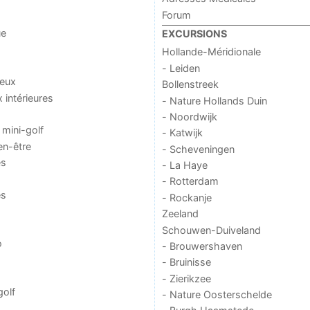
Forum
ue
EXCURSIONS
Hollande-Méridionale
- Leiden
jeux
Bollenstreek
x intérieures
- Nature Hollands Duin
- Noordwijk
 mini-golf
- Katwijk
en-être
- Scheveningen
es
- La Haye
- Rotterdam
es
- Rockanje
Zeeland
Schouwen-Duiveland
o
- Brouwershaven
- Bruinisse
- Zierikzee
golf
- Nature Oosterschelde