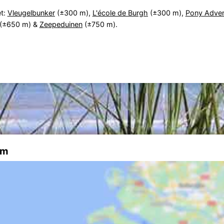
êt:
Vleugelbunker
(±300 m),
L'école de Burgh
(±300 m),
Pony Adven
(±650 m) &
Zeepeduinen
(±750 m).
lm