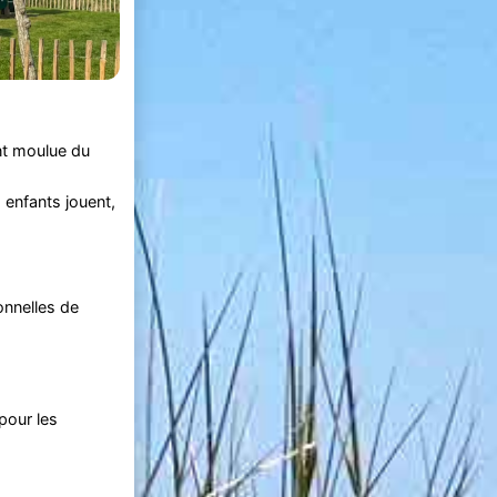
nt moulue du
s enfants jouent,
onnelles de
pour les