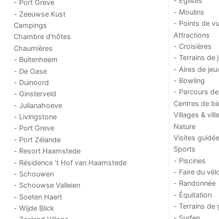
- Églises
- Port Greve
- Moulins
- Zeeuwse Kust
- Points de v
Campings
Attractions
Chambre d'hôtes
- Croisières
Chaumières
- Terrains de 
- Buitenheem
- Aires de jeu
- De Oase
- Bowling
- Duinoord
- Parcours de
- Ginsterveld
Centres de bi
- Julianahoeve
Villages & vill
- Livingstone
Nature
- Port Greve
Visites guidé
- Port Zélande
Sports
- Resort Haamstede
- Piscines
- Résidence 't Hof van Haamstede
- Faire du vél
- Schouwen
- Randonnée
- Schouwse Valleien
- Équitation
- Soeten Haert
- Terrains de 
- Wijde Blick
- Surfen