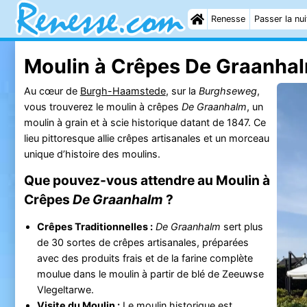
Renesse
Passer la nui
Moulin à Crêpes De Graanha
Au cœur de
Burgh-Haamstede
, sur la
Burghseweg
,
vous trouverez le moulin à crêpes
De Graanhalm
, un
moulin à grain et à scie historique datant de 1847. Ce
lieu pittoresque allie crêpes artisanales et un morceau
unique d’histoire des moulins.
Que pouvez-vous attendre au Moulin à
Crêpes
De Graanhalm
?
Crêpes Traditionnelles :
De Graanhalm
sert plus
de 30 sortes de crêpes artisanales, préparées
avec des produits frais et de la farine complète
moulue dans le moulin à partir de blé de Zeeuwse
Vlegeltarwe.
Visite du Moulin :
Le moulin historique est