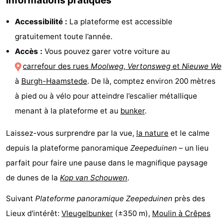
de
-
Accessibilité :
La plateforme est accessible
gratuitement toute l’année.
vue
Croisières
-
Accès :
Vous pouvez garer votre voiture au
Terrains
-
carrefour des rues
Moolweg
,
Vertonsweg
et
Nieuwe We
à
Burgh-Haamstede
. De là, comptez environ 200 mètres
de
Aires
-
à pied ou à vélo pour atteindre l’escalier métallique
jeux
de
Bowling
-
menant à la plateforme et au
bunker
.
jeux
Parcours
Centres
Laissez-vous surprendre par la vue,
la nature
et le calme
depuis la plateforme panoramique
Zeepeduinen
– un lieu
intérieures
de
de
Villages
parfait pour faire une pause dans le magnifique paysage
mini-
bien-
&
Nature
de dunes de la
Kop van Schouwen
.
golf
être
villes
Visites
Suivant
Plateforme panoramique Zeepeduinen
près des
Lieux d'intérêt:
Vleugelbunker
(±350 m),
Moulin à Crêpes
guidées
Sports