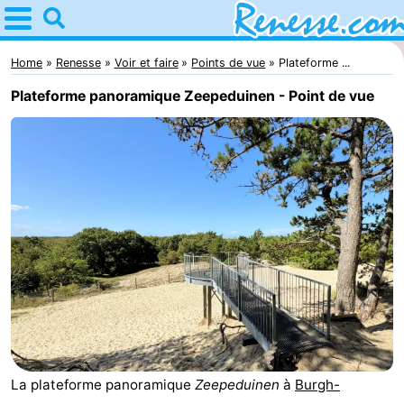
Home
Renesse
Home
Renesse
Voir et faire
Points de vue
Plateforme ...
Plateforme panoramique Zeepeduinen - Point de vue
Astuces
Avec
les
Passer
enfants
la
Appartements
nuit
-
Port
-
Greve
Zeeuwse
Campings
La plateforme panoramique
Zeepeduinen
à
Burgh-
Kust
Chambre