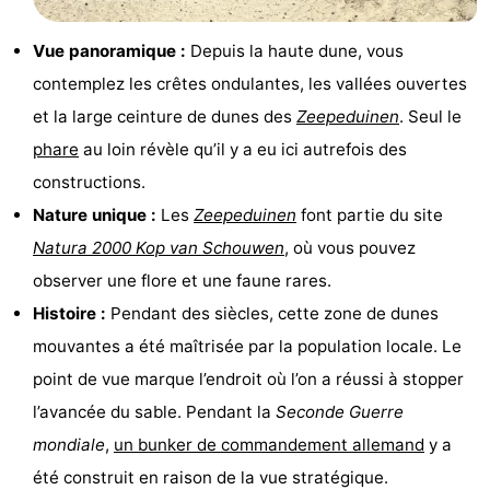
Zélande
Resort
-
Vue panoramique :
Depuis la haute dune, vous
Haamstede
Résidence
-
contemplez les crêtes ondulantes, les vallées ouvertes
et la large ceinture de dunes des
Zeepeduinen
. Seul le
't
Schouwen
-
phare
au loin révèle qu’il y a eu ici autrefois des
Hof
Schouwse
-
constructions.
Nature unique :
Les
Zeepeduinen
font partie du site
van
Valleien
Soeten
-
Natura 2000
Kop van Schouwen
, où vous pouvez
Haamstede
Haert
Wijde
-
observer une flore et une faune rares.
Histoire :
Pendant des siècles, cette zone de dunes
Blick
Zeeland
-
mouvantes a été maîtrisée par la population locale. Le
Village
Zeeuwse
-
point de vue marque l’endroit où l’on a réussi à stopper
l’avancée du sable. Pendant la
Seconde Guerre
Kust
Zonnedorp
-
mondiale
,
un bunker de commandement allemand
y a
’t
Hôtels
été construit en raison de la vue stratégique.