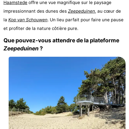
Haamstede
offre une vue magnifique sur le paysage
d'hôtes
Chaumières
impressionnant des dunes des
Zeepeduinen
, au cœur de
la
Kop van Schouwen
. Un lieu parfait pour faire une pause
-
et profiter de la nature côtière pure.
Buitenheem
-
Que pouvez-vous attendre de la plateforme
De
-
Zeepeduinen
?
Oase
Duinoord
-
Ginsterveld
-
Julianahoeve
-
Livingstone
-
Port
-
Greve
Port
-