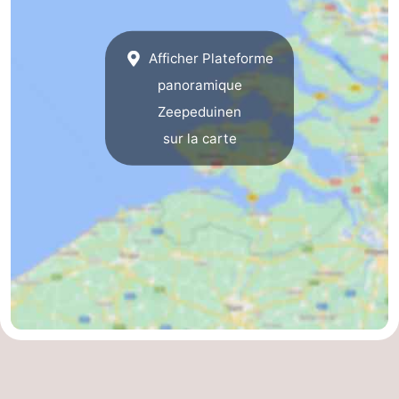
des
Boire
Afficher Plateforme
phoques
et
Événements
panoramique
manger
Pratiques
Zeepeduinen
sur la carte
Forum
Route
-
Stationnement
Courtier
Adresses
Médicales
Région
Hollande-