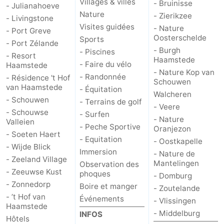
Villages & villes
- Bruinisse
- Julianahoeve
Nature
- Zierikzee
- Livingstone
Schouwen
Nature
-
Visites guidées
- Nature
- Port Greve
Oosterschelde
Sports
Oranjezon
Oostkapelle
-
- Port Zélande
- Burgh
- Piscines
- Resort
Haamstede
- Faire du vélo
Nature
-
Haamstede
- Nature Kop van
- Randonnée
- Résidence 't Hof
Schouwen
van Haamstede
de
Domburg
-
- Équitation
Walcheren
- Schouwen
- Terrains de golf
- Veere
Mantelingen
Zoutelande
-
- Schouwse
- Surfen
- Nature
Valleien
- Peche Sportive
Oranjezon
Vlissingen
-
- Soeten Haert
- Equitation
- Oostkapelle
- Wijde Blick
Immersion
- Nature de
Middelburg
Météo
- Zeeland Village
Mantelingen
Observation des
- Zeeuwse Kust
phoques
- Domburg
Contact
- Zonnedorp
Boire et manger
- Zoutelande
- ’t Hof van
Événements
- Vlissingen
Haamstede
- Middelburg
INFOS
Hôtels