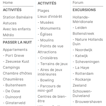
Home
Forum
ACTIVITÉS
Schouwen-
ACTIVITÉS
EXCURSIONS
Plages
Lieux d'intérêt
Station Balnéaire
Hollande-
Duiveland
-
Méridionale
- Musées
Astuces
- Leiden
- Monuments
Avec les enfants
Brouwershaven
-
Bollenstreek
- Églises
Météo
- Nature Hollands
- Moulins
Bruinisse
-
PASSER LA NUIT
Duin
- Points de vue
Appartements
- Noordwijk
Zierikzee
-
Attractions
- Port Greve
- Katwijk
- Croisières
- Zeeuwse Kust
- Scheveningen
Nature
-
- Terrains de jeux
Campings
- La Haye
- Aires de jeux
Oosterschelde
Burgh
-
Chambre d'hôtes
- Rotterdam
intérieures
Chaumières
- Rockanje
- Bowling
Haamstede
Nature
Walcheren
- Buitenheem
Zeeland
- Parcours de
mini-golf
- De Oase
Schouwen-
Kop
-
Duiveland
Centres de bien-
- Duinoord
être
- Brouwershaven
- Ginsterveld
van
Veere
-