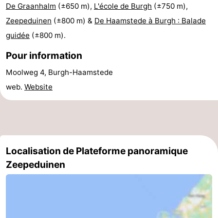
De Graanhalm
(±650 m),
L'école de Burgh
(±750 m),
-
Zeepeduinen
(±800 m) &
De Haamstede à Burgh : Balade
guidée
(±800 m).
Piscines
-
Pour information
Faire
-
Moolweg 4, Burgh-Haamstede
du
Randonnée
-
web.
Website
vélo
Équitation
-
Terrains
-
de
Surfen
-
Localisation de Plateforme panoramique
Zeepeduinen
golf
Peche
-
Sportive
Equitation
Immersion
Observation