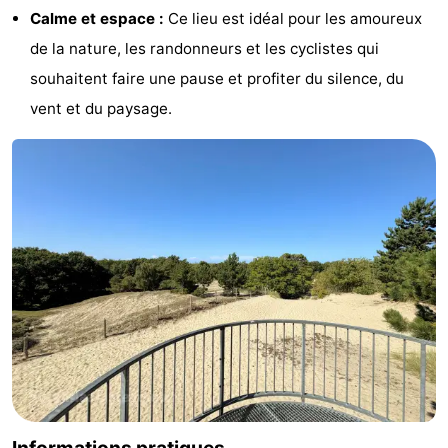
Calme et espace :
Ce lieu est idéal pour les amoureux
Hof
Last
de la nature, les randonneurs et les cyclistes qui
van
minutes
Plages
souhaitent faire une pause et profiter du silence, du
vent et du paysage.
Haamstede
Voir
et
Lieux
faire
d'intérêt
-
Musées
-
Monuments
-
Églises
-
Moulins
-
Points
Attractions
Informations pratiques