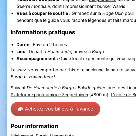
Guerre mondiale
, dont l’impressionnant bunker Walvis.
Vues à couper le souffle :
Grimpez sur la
Hoge Duin
pour a
pendant que le guide vous raconte légendes et faits marq
Informations pratiques
Durée :
Environ 2 heures
Lieu :
Départ à
Haamstede
, arrivée à
Burgh
Accompagnement :
Guide local expérimenté qui vous surp
Laissez-vous emporter par l’histoire ancienne, la nature sauva
Burgh
et
Haamstede
!
Suivant
De Haamstede à Burgh : Balade guidée
près des Lieux
Plateforme panoramique Zeepeduinen
(±800 m),
L'école de 
Achetez vos billets à l'avance
Pour information
Kriekemeet, Burgh-Haamstede