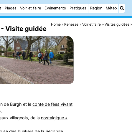
t
Plages
Voir et faire
Événements
Pratiques
Région
Météo
Home
Renesse
Voir et faire
Visites guidées
- Visite guidée
en de Burgh et le
conte de fées vivant
.
ux villageois, de la
nostalgique
«
croise des bunkers de la
Seconde