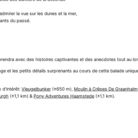
dmirer la vue sur les dunes et la mer,
uants du passé.
rendra avec des histoires captivantes et des anecdotes tout au l
ge et les petits détails surprenants au cours de cette balade unique
 d'intérêt:
Vleugelbunker
(±650 m),
Moulin à Crêpes De Graanhalm
Burgh
(±1,1 km) &
Pony Adventures Haamstede
(±1,1 km).