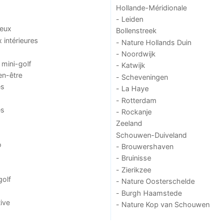
Hollande-Méridionale
- Leiden
jeux
Bollenstreek
x intérieures
- Nature Hollands Duin
- Noordwijk
 mini-golf
- Katwijk
en-être
- Scheveningen
es
- La Haye
- Rotterdam
es
- Rockanje
Zeeland
Schouwen-Duiveland
o
- Brouwershaven
- Bruinisse
- Zierikzee
golf
- Nature Oosterschelde
- Burgh Haamstede
ive
- Nature Kop van Schouwen