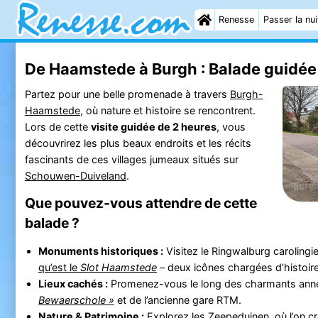
Renesse
Passer la nui
De Haamstede à Burgh : Balade guidée 
Partez pour une belle promenade à travers
Burgh-
Haamstede
, où nature et histoire se rencontrent.
Lors de cette
visite guidée de 2 heures
, vous
découvrirez les plus beaux endroits et les récits
fascinants de ces villages jumeaux situés sur
Schouwen-Duiveland
.
Que pouvez-vous attendre de cette
balade ?
Monuments historiques :
Visitez le Ringwalburg carolingi
qu’est le
Slot Haamstede
– deux icônes chargées d’histoire
Lieux cachés :
Promenez-vous le long des charmants annea
Bewaerschole »
et de l’ancienne gare RTM.
Nature & Patrimoine :
Explorez les
Zeepeduinen
, où l’on 