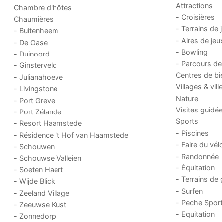
Attractions
Chambre d'hôtes
- Croisières
Chaumières
- Terrains de 
- Buitenheem
- Aires de jeu
- De Oase
- Bowling
- Duinoord
- Parcours de
- Ginsterveld
Centres de bi
- Julianahoeve
Villages & vill
- Livingstone
Nature
- Port Greve
Visites guidé
- Port Zélande
Sports
- Resort Haamstede
- Piscines
- Résidence 't Hof van Haamstede
- Faire du vél
- Schouwen
- Randonnée
- Schouwse Valleien
- Équitation
- Soeten Haert
- Terrains de 
- Wijde Blick
- Surfen
- Zeeland Village
- Peche Sport
- Zeeuwse Kust
- Equitation
- Zonnedorp