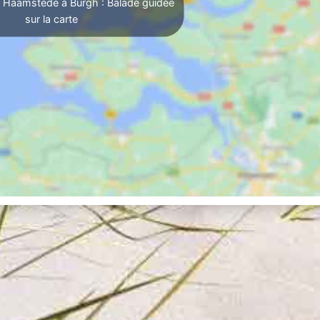
 Haamstede à Burgh : Balade guidée
sur la carte