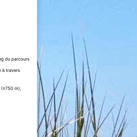
ong du parcours
 à travers
(±750 m),