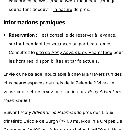
vallonnées de Westerschouwen. Idéal pour ceux qui
Hof
Last
souhaitent découvrir
la nature
de près.
van
minutes
Plages
Informations pratiques
Haamstede
Voir
Réservation :
Il est conseillé de réserver à l’avance,
surtout pendant les vacances ou par beau temps.
et
Lieux
Consultez le
site de
Pony Adventures
Haamstede
pour
faire
d'intérêt
-
les horaires, disponibilités et tarifs actuels.
Musées
-
Envie d’une balade inoubliable à cheval à travers l’un des
plus beaux espaces naturels de la
Zélande
? Vivez-le
Monuments
-
vous-même et réservez une sortie chez
Pony Adventures
Églises
-
Haamstede
!
Suivant
Pony Adventures Haamstede
près des Lieux
Moulins
-
d'intérêt:
L'école de Burgh
(±400 m),
Moulin à Crêpes De
Points
Attractions
Graanhalm
(±400 m),
Adventure Minigolf
(±600 m),
Huis