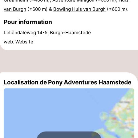
van Burgh
(±600 m) &
Bowling Huis van Burgh
(±600 m).
de
-
Pour information
vue
Croisières
-
Leliëndaleweg 14-5, Burgh-Haamstede
Terrains
-
web.
Website
de
Aires
-
jeux
de
Bowling
-
jeux
Parcours
Centres
Localisation de Pony Adventures Haamstede
intérieures
de
de
Villages
mini-
bien-
&
Nature
golf
être
villes
Visites
guidées
Sports