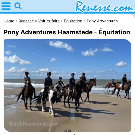
Home
Renesse
Home
Renesse
Voir et faire
Équitation
Pony Adventures ...
Pony Adventures Haamstede - Équitation
Astuces
Avec
les
Passer
enfants
la
Appartements
nuit
-
Port
-
Greve
Zeeuwse
Campings
Kust
Chambre