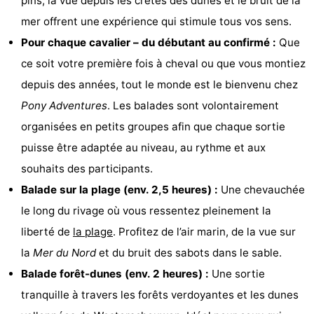
pins, la vue depuis les crêtes des dunes et le bruit de la
Zélande
Resort
-
mer offrent une expérience qui stimule tous vos sens.
Pour chaque cavalier – du débutant au confirmé :
Que
Haamstede
Résidence
-
ce soit votre première fois à cheval ou que vous montiez
't
Schouwen
-
depuis des années, tout le monde est le bienvenu chez
Pony Adventures
. Les balades sont volontairement
Hof
Schouwse
-
organisées en petits groupes afin que chaque sortie
van
Valleien
Soeten
-
puisse être adaptée au niveau, au rythme et aux
souhaits des participants.
Haamstede
Haert
Wijde
-
Balade sur la plage (env. 2,5 heures) :
Une chevauchée
Blick
Zeeland
-
le long du rivage où vous ressentez pleinement la
liberté de
la plage
. Profitez de l’air marin, de la vue sur
Village
Zeeuwse
-
la
Mer du Nord
et du bruit des sabots dans le sable.
Kust
Zonnedorp
-
Balade forêt-dunes (env. 2 heures) :
Une sortie
tranquille à travers les forêts verdoyantes et les dunes
’t
Hôtels