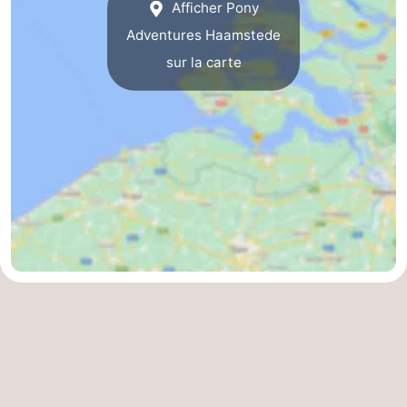
Afficher Pony
-
Adventures Haamstede
sur la carte
Piscines
-
Faire
-
du
Randonnée
-
vélo
Équitation
-
Terrains
-
de
Surfen
-
golf
Peche
-
Sportive
Equitation
Immersion
Observation