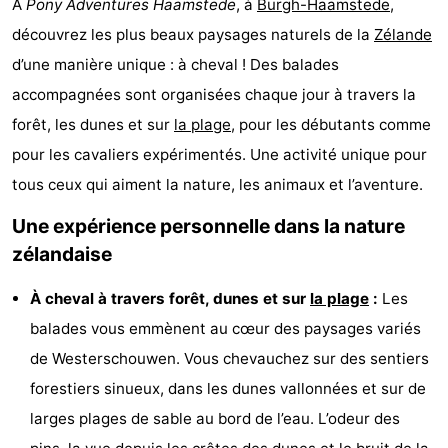
À
Pony Adventures Haamstede
, à
Burgh-Haamstede
,
d'hôtes
Chaumières
découvrez les plus beaux paysages naturels de la
Zélande
d’une manière unique : à cheval ! Des balades
-
accompagnées sont organisées chaque jour à travers la
Buitenheem
-
forêt, les dunes et sur
la plage
, pour les débutants comme
pour les cavaliers expérimentés. Une activité unique pour
De
-
tous ceux qui aiment la nature, les animaux et l’aventure.
Oase
Duinoord
-
Une expérience personnelle dans la nature
Ginsterveld
-
zélandaise
Julianahoeve
-
À cheval à travers forêt, dunes et sur
la plage
:
Les
balades vous emmènent au cœur des paysages variés
Livingstone
-
de Westerschouwen. Vous chevauchez sur des sentiers
Port
-
forestiers sinueux, dans les dunes vallonnées et sur de
larges plages de sable au bord de l’eau. L’odeur des
Greve
Port
-