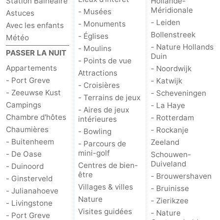
Station Balnéaire
Hollande-
Méridionale
- Musées
Astuces
Méridionale
-
- Leiden
- Monuments
Avec les enfants
Bollenstreek
- Églises
Météo
Leiden
Bollenstreek
- Nature Hollands
- Moulins
PASSER LA NUIT
Duin
- Points de vue
-
Appartements
- Noordwijk
Attractions
- Port Greve
- Katwijk
Nature
-
- Croisières
- Zeeuwse Kust
- Scheveningen
- Terrains de jeux
Campings
- La Haye
Hollands
Noordwijk
-
- Aires de jeux
Chambre d'hôtes
- Rotterdam
intérieures
Duin
Katwijk
-
Chaumières
- Rockanje
- Bowling
- Buitenheem
Zeeland
- Parcours de
Scheveningen
-
mini-golf
- De Oase
Schouwen-
Duiveland
Centres de bien-
- Duinoord
La
-
être
- Brouwershaven
- Ginsterveld
Villages & villes
- Bruinisse
- Julianahoeve
Haye
Rotterdam
-
Nature
- Zierikzee
- Livingstone
Visites guidées
- Nature
- Port Greve
Rockanje
Zeeland