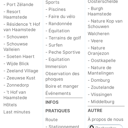
Oosterschelde
Sports
- Port Zélande
- Burgh
- Piscines
Schouwen-
- Resort
Haamstede
- Faire du vélo
Haamstede
- Nature Kop van
- Randonnée
Duiveland
-
- Résidence 't Hof
Schouwen
van Haamstede
- Équitation
Walcheren
Brouwershaven
-
- Schouwen
- Terrains de golf
- Veere
- Schouwse
- Surfen
- Nature
Valleien
Bruinisse
-
- Peche Sportive
Oranjezon
- Soeten Haert
- Equitation
- Oostkapelle
Zierikzee
-
- Wijde Blick
Immersion
- Nature de
- Zeeland Village
Mantelingen
Observation des
Nature
-
- Zeeuwse Kust
phoques
- Domburg
- Zonnedorp
Boire et manger
- Zoutelande
Oosterschelde
Burgh
-
- ’t Hof van
Événements
- Vlissingen
Haamstede
Haamstede
Nature
Walcheren
- Middelburg
INFOS
Hôtels
AUTRE
PRATIQUES
Last minutes
Kop
-
À propos de nous
Route
van
Veere
-
- Stationnement