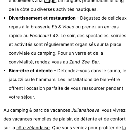
ensoleillées à la
plage
, de longues promenades le long
de la côte ou diverses activités nautiques.
-
Divertissement et restauration
– Dégustez de délicieux
Piscines
-
repas à la brasserie
Eb & Vloed
ou prenez un en-cas
rapide au
Foodcourt 42
. Le soir, des spectacles, soirées
Faire
-
et activités sont régulièrement organisés sur la place
du
Randonnée
-
conviviale du camping. Pour un verre et de la
convivialité, rendez-vous au
Zand-Zee-Bar
.
vélo
Équitation
-
Bien-être et détente
– Détendez-vous dans le sauna, le
Terrains
-
jacuzzi ou le hammam. Les installations de bien-être
offrent l'occasion parfaite de vous ressourcer pendant
de
Surfen
-
votre séjour.
golf
Peche
-
Au camping & parc de vacances
Julianahoeve
, vous vivrez
Sportive
Equitation
Immersion
des vacances remplies de plaisir, de détente et de confort
sur la
côte zélandaise
. Que vous veniez pour profiter de
la
Observation