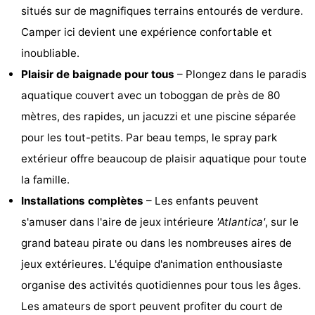
situés sur de magnifiques terrains entourés de verdure.
Hof
Last
Camper ici devient une expérience confortable et
van
minutes
Plages
inoubliable.
Plaisir de baignade pour tous
– Plongez dans le paradis
Haamstede
Voir
aquatique couvert avec un toboggan de près de 80
et
Lieux
mètres, des rapides, un jacuzzi et une piscine séparée
pour les tout-petits. Par beau temps, le spray park
faire
d'intérêt
-
extérieur offre beaucoup de plaisir aquatique pour toute
Musées
-
la famille.
Installations complètes
– Les enfants peuvent
Monuments
-
s'amuser dans l'aire de jeux intérieure
'Atlantica'
, sur le
Églises
-
grand bateau pirate ou dans les nombreuses aires de
jeux extérieures. L'équipe d'animation enthousiaste
Moulins
-
organise des activités quotidiennes pour tous les âges.
Points
Attractions
Les amateurs de sport peuvent profiter du court de