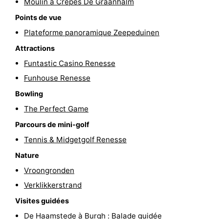
Moulin à Crêpes De Graanhalm
Points de vue
Schouwen-
Plateforme panoramique Zeepeduinen
Duiveland
-
Attractions
Brouwershaven
-
Funtastic Casino Renesse
Funhouse Renesse
Bruinisse
-
Bowling
Zierikzee
-
The Perfect Game
Parcours de mini-golf
Nature
-
Tennis & Midgetgolf Renesse
Oosterschelde
Burgh
-
Nature
Vroongronden
Haamstede
Nature
Walcheren
Verklikkerstrand
Kop
-
Visites guidées
De Haamstede à Burgh : Balade guidée
van
Veere
-