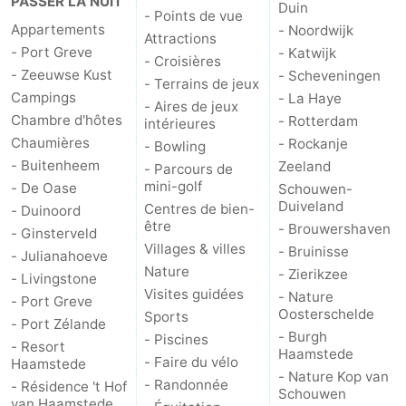
PASSER LA NUIT
Duin
- Points de vue
Appartements
- Noordwijk
Attractions
- Port Greve
- Katwijk
- Croisières
- Zeeuwse Kust
- Scheveningen
- Terrains de jeux
Campings
- La Haye
- Aires de jeux
Chambre d'hôtes
- Rotterdam
intérieures
Chaumières
- Rockanje
- Bowling
- Buitenheem
Zeeland
- Parcours de
mini-golf
- De Oase
Schouwen-
Duiveland
Centres de bien-
- Duinoord
être
- Brouwershaven
- Ginsterveld
Villages & villes
- Bruinisse
- Julianahoeve
Nature
- Zierikzee
- Livingstone
Visites guidées
- Nature
- Port Greve
Oosterschelde
Sports
- Port Zélande
- Burgh
- Piscines
- Resort
Haamstede
- Faire du vélo
Haamstede
- Nature Kop van
- Randonnée
- Résidence 't Hof
Schouwen
van Haamstede