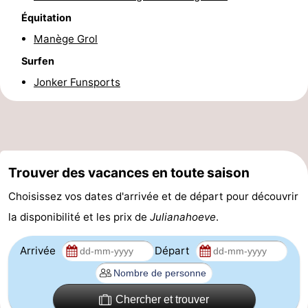
Équitation
Schouwen
Nature
-
Manège Grol
Oranjezon
Oostkapelle
-
Surfen
Jonker Funsports
Nature
-
de
Domburg
-
Mantelingen
Zoutelande
-
Trouver des vacances en toute saison
Vlissingen
-
Choisissez vos dates d'arrivée et de départ pour découvrir
Middelburg
Météo
la disponibilité et les prix de
Julianahoeve
.
Contact
Arrivée
Départ
Chercher et trouver