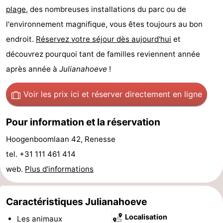
plage
, des nombreuses installations du parc ou de
des
Boire
l'environnement magnifique, vous êtes toujours au bon
endroit.
Réservez votre séjour dès aujourd'hui
et
phoques
et
Événements
découvrez pourquoi tant de familles reviennent année
manger
Pratiques
après année à
Julianahoeve
!
Forum
Voir les prix ici
et réserver directement en ligne
Route
Pour information et la réservation
-
Hoogenboomlaan 42, Renesse
Stationnement
Courtier
tel. +31 111 461 414
web.
Plus d'informations
Adresses
Médicales
Région
Caractéristiques Julianahoeve
Localisation
Les animaux
Hollande-