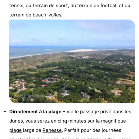
tennis, du terrain de sport, du terrain de football et du
de
-
terrain de beach-volley.
vue
Croisières
-
Terrains
-
de
Aires
-
jeux
de
Bowling
-
jeux
Parcours
Centres
intérieures
de
de
Villages
mini-
bien-
&
Nature
Directement à la plage
– Via le passage privé dans les
dunes, vous serez en cinq minutes sur la
magnifique
golf
être
villes
Visites
plage
large de
Renesse
. Parfait pour des journées
guidées
Sports