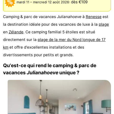
dès €109
mardi 11
–
mercredi 12 août 2026
:
d'hôtes
Chaumières
Camping & parc de vacances
Julianahoeve
à
Renesse
est
-
la destination idéale pour des vacances de luxe à la
plage
Buitenheem
-
en
Zélande
. Ce camping familial 5 étoiles est situé
directement sur la
plage de la mer du Nord longue de 17
De
-
km
et offre d'excellentes installations et des
Oase
Duinoord
-
divertissements pour petits et grands.
Ginsterveld
-
Qu'est-ce qui rend le camping & parc de
vacances
Julianahoeve
unique ?
Julianahoeve
-
Livingstone
-
Port
-
Greve
Port
-