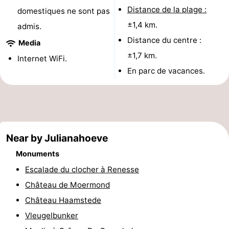
Distance de la plage :
domestiques ne sont pas
Méridionale
-
±1,4 km.
admis.
Distance du centre :
Leiden
Bollenstreek
Media
±1,7 km.
Internet WiFi.
-
En parc de vacances.
Nature
-
Hollands
Noordwijk
-
Duin
Katwijk
-
Near by Julianahoeve
Monuments
Scheveningen
-
Escalade du clocher à Renesse
La
-
Château de Moermond
Château Haamstede
Haye
Rotterdam
-
Vleugelbunker
Rockanje
Zeeland