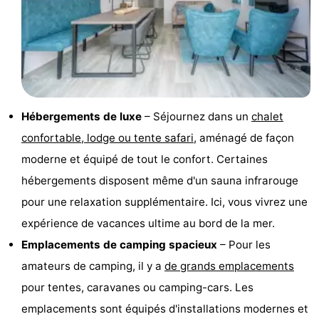
Zélande
Resort
-
Haamstede
Résidence
-
't
Schouwen
-
Hof
Schouwse
-
Hébergements de luxe
– Séjournez dans un
chalet
confortable, lodge ou tente safari
, aménagé de façon
van
Valleien
Soeten
-
moderne et équipé de tout le confort. Certaines
Haamstede
Haert
Wijde
-
hébergements disposent même d'un sauna infrarouge
pour une relaxation supplémentaire. Ici, vous vivrez une
Blick
Zeeland
-
expérience de vacances ultime au bord de la mer.
Village
Zeeuwse
-
Emplacements de camping spacieux
– Pour les
amateurs de camping, il y a
de grands emplacements
Kust
Zonnedorp
-
pour tentes, caravanes ou camping-cars. Les
’t
Hôtels
emplacements sont équipés d'installations modernes et