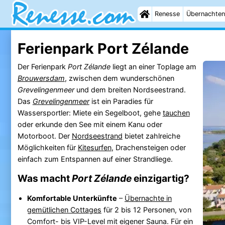
Renesse
Übernachten
Ferienpark Port Zélande
Der Ferienpark
Port Zélande
liegt an einer Toplage am
Brouwersdam
, zwischen dem wunderschönen
Grevelingenmeer
und dem breiten Nordseestrand.
Das
Grevelingenmeer
ist ein Paradies für
Wassersportler: Miete ein Segelboot, gehe
tauchen
oder erkunde den See mit einem Kanu oder
Motorboot. Der
Nordseestrand
bietet zahlreiche
Möglichkeiten für
Kitesurfen
, Drachensteigen oder
einfach zum Entspannen auf einer Strandliege.
Was macht
Port Zélande
einzigartig?
Komfortable Unterkünfte
–
Übernachte in
gemütlichen Cottages
für 2 bis 12 Personen, von
Comfort- bis VIP-Level mit eigener Sauna. Für ein