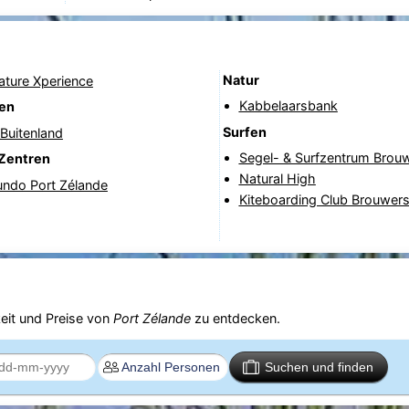
Natur
Nature Xperience
Kabbelaarsbank
nen
Surfen
Buitenland
Segel- & Surfzentrum Bro
Zentren
Natural High
ndo Port Zélande
Kiteboarding Club Brouwe
eit und Preise von
Port Zélande
zu entdecken.
Suchen und finden