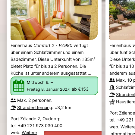
Ferienhaus
Comfort 2 - PZ980
verfügt
Ferienhaus
V
über einem Schlafzimmer und einem
über fünf Sc
Badezimmer. Diese Unterkunft von ±35m²
Diese Unterk
bietet Platz für bis zu 2 Personen. Die
für bis zu 1
Küche ist unter anderem ausgestattet ...
anderem ausg
Max. 10 
–
Mittwoch 6.
Schlafzi
:
ab €153
Freitag 8. Januar 2027
Stranden
Max. 2 personen.
Haustier
Strandentfernung
: ±3,2 km.
Port Zéland
Port Zélande 2, Ouddorp
tel. +49 22
tel. +49 221 973 030 400
web.
Weiter
web.
Weitere
Information