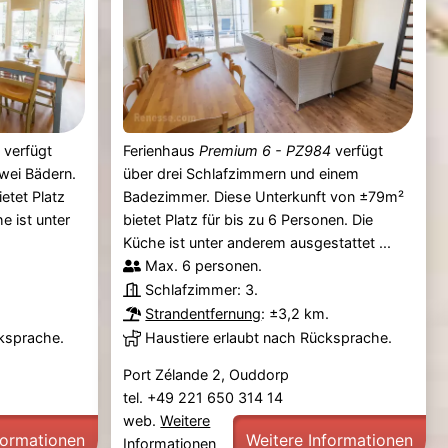
3
verfügt
Ferienhaus
Premium 6 - PZ984
verfügt
wei Bädern.
über drei Schlafzimmern und einem
etet Platz
Badezimmer. Diese Unterkunft von ±79m²
e ist unter
bietet Platz für bis zu 6 Personen. Die
Küche ist unter anderem ausgestattet ...
Max. 6 personen.
Schlafzimmer: 3.
.
Strandentfernung
: ±3,2 km.
cksprache.
Haustiere erlaubt nach Rücksprache.
Port Zélande 2, Ouddorp
tel. +49 221 650 314 14
web.
Weitere
formationen
Weitere Informationen
Informationen