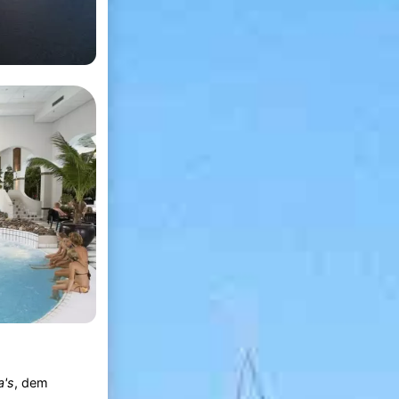
a's
, dem