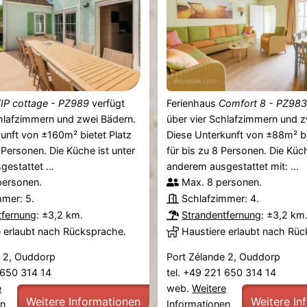
IP cottage - PZ989
verfügt
Ferienhaus
Comfort 8 - PZ98
hlafzimmern und zwei Bädern.
über vier Schlafzimmern und z
unft von ±160m² bietet Platz
Diese Unterkunft von ±88m² bi
0 Personen. Die Küche ist unter
für bis zu 8 Personen. Die Küch
estattet ...
anderem ausgestattet mit: ...
personen.
Max. 8 personen.
mmer: 5.
Schlafzimmer: 4.
tfernung
: ±3,2 km.
Strandentfernung
: ±3,2 km
e erlaubt nach Rücksprache.
Haustiere erlaubt nach Rü
e 2, Ouddorp
Port Zélande 2, Ouddorp
1 650 314 14
tel. +49 221 650 314 14
e
web.
Weitere
Weitere Informationen
Weitere In
en
Informationen