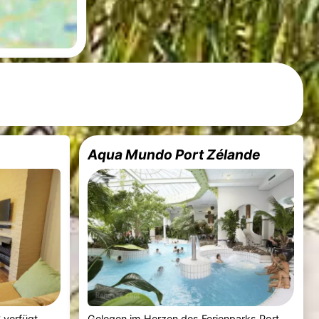
Aqua Mundo Port Zélande
8
verfügt
Gelegen im Herzen des
Ferienparks Port