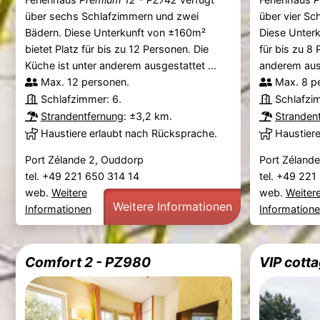
über sechs Schlafzimmern und zwei
über vier Sc
Bädern. Diese Unterkunft von ±160m²
Diese Unterk
bietet Platz für bis zu 12 Personen. Die
für bis zu 8
Küche ist unter anderem ausgestattet ...
anderem ausg
Max. 12 personen.
Max. 8 p
Schlafzimmer: 6.
Schlafzi
Strandentfernung
: ±3,2 km.
Stranden
Haustiere erlaubt nach Rücksprache.
Haustier
Port Zélande 2, Ouddorp
Port Zéland
tel. +49 221 650 314 14
tel. +49 22
web.
Weitere
web.
Weiter
Weitere Informationen
Informationen
Information
Comfort 2 - PZ980
VIP cott