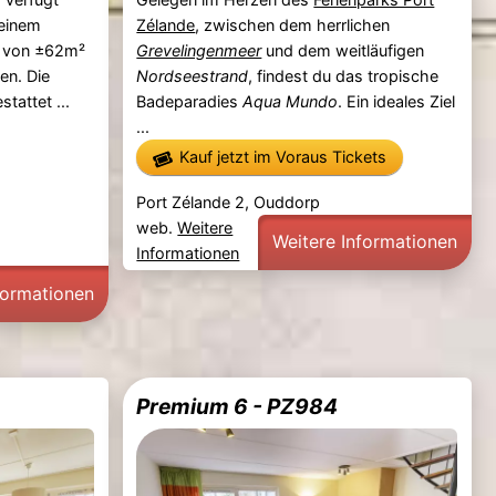
 einem
Zélande
, zwischen dem herrlichen
t von ±62m²
Grevelingenmeer
und dem weitläufigen
nen. Die
Nordseestrand
, findest du das tropische
tattet ...
Badeparadies
Aqua Mundo
. Ein ideales Ziel
...
Kauf jetzt im Voraus Tickets
.
Port Zélande 2, Ouddorp
web.
Weitere
Weitere Informationen
Informationen
formationen
Premium 6 - PZ984