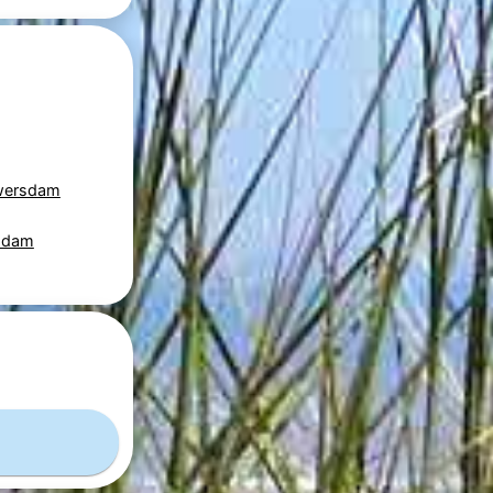
uwersdam
rsdam