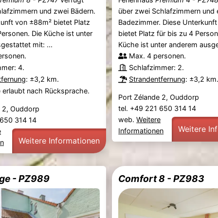
hlafzimmern und zwei Bädern.
über zwei Schlafzimmern und
unft von ±88m² bietet Platz
Badezimmer. Diese Unterkunf
 Personen. Die Küche ist unter
bietet Platz für bis zu 4 Perso
estattet mit: ...
Küche ist unter anderem ausges
ersonen.
Max. 4 personen.
mmer: 4.
Schlafzimmer: 2.
tfernung
: ±3,2 km.
Strandentfernung
: ±3,2 km
e erlaubt nach Rücksprache.
Port Zélande 2, Ouddorp
tel. +49 221 650 314 14
e 2, Ouddorp
web.
Weitere
1 650 314 14
Weitere In
Informationen
e
Weitere Informationen
en
age - PZ989
Comfort 8 - PZ983