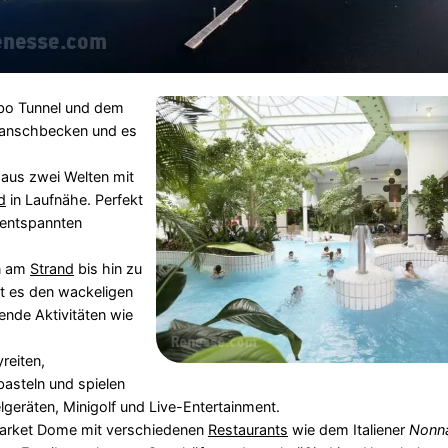
rbo Tunnel und dem
 Planschbecken und es
aus zwei Welten mit
d
in Laufnähe. Perfekt
entspannten
n am
Strand
bis hin zu
t es den wackeligen
nde Aktivitäten wie
reiten,
basteln und spielen
lgeräten, Minigolf und Live-Entertainment.
Market Dome mit verschiedenen
Restaurants
wie dem Italiener
Nonn