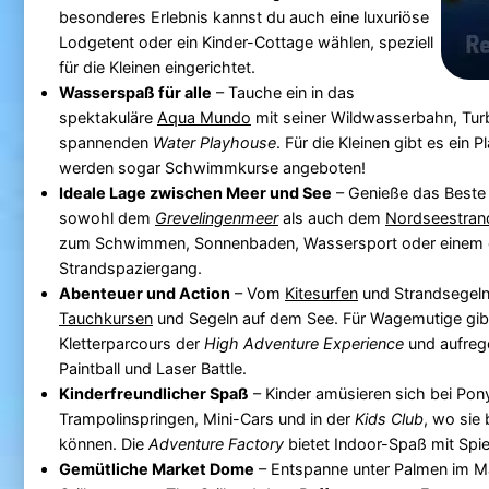
besonderes Erlebnis kannst du auch eine luxuriöse
Lodgetent oder ein Kinder-Cottage wählen, speziell
für die Kleinen eingerichtet.
Wasserspaß für alle
– Tauche ein in das
spektakuläre
Aqua Mundo
mit seiner Wildwasserbahn, Tu
spannenden
Water Playhouse
. Für die Kleinen gibt es ein
werden sogar Schwimmkurse angeboten!
Ideale Lage zwischen Meer und See
– Genieße das Beste 
sowohl dem
Grevelingenmeer
als auch dem
Nordseestran
zum Schwimmen, Sonnenbaden, Wassersport oder einem 
Strandspaziergang.
Abenteuer und Action
– Vom
Kitesurfen
und Strandsegel
Tauchkursen
und Segeln auf dem See. Für Wagemutige gib
Kletterparcours der
High Adventure Experience
und aufrege
Paintball und Laser Battle.
Kinderfreundlicher Spaß
– Kinder amüsieren sich bei Pony
Trampolinspringen, Mini-Cars und in der
Kids Club
, wo sie 
können. Die
Adventure Factory
bietet Indoor-Spaß mit Spie
Gemütliche Market Dome
– Entspanne unter Palmen im 