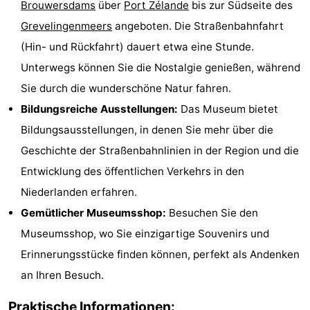
Brouwersdams
über
Port Zélande
bis zur Südseite des
Haamstede
Résidence
-
Grevelingenmeers
angeboten. Die Straßenbahnfahrt
(Hin- und Rückfahrt) dauert etwa eine Stunde.
't
Schouwen
-
Unterwegs können Sie die Nostalgie genießen, während
Hof
Schouwse
-
Sie durch die wunderschöne Natur fahren.
Bildungsreiche Ausstellungen:
Das Museum bietet
van
Valleien
Soeten
-
Bildungsausstellungen, in denen Sie mehr über die
Haamstede
Haert
Wijde
-
Geschichte der Straßenbahnlinien in der Region und die
Entwicklung des öffentlichen Verkehrs in den
Blick
Zeeland
-
Niederlanden erfahren.
Village
Zeeuwse
-
Gemütlicher Museumsshop:
Besuchen Sie den
Museumsshop, wo Sie einzigartige Souvenirs und
Kust
Zonnedorp
-
Erinnerungsstücke finden können, perfekt als Andenken
’t
Hotels
an Ihren Besuch.
Hof
Zimmer
Praktische Informationen: