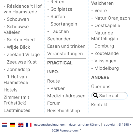
- Reiten
Walcheren
- Résidence 't Hof
- Golfplatze
- Veere
van Haamstede
Natur
-
- Surfen
- Natur Oranjezon
- Schouwen
- Sportangeln
de
Domburg
-
- Oostkapelle
- Schouwse
- Tauchen
Valleien
- Natur de
Mantelingen
Mantelingen
Zoutelande
-
Seehunden
- Soeten Haert
- Domburg
Essen und trinken
- Wijde Blick
Vlissingen
-
- Zoutelande
Veranstaltungen
- Zeeland Village
- Vlissingen
- Zeeuwse Kust
PRACTICAL
Middelburg
Wetter
- Middelburg
- Zonnedorp
INFO.
- ’t Hof van
ANDERE
Kontakt
Route
Haamstede
Über uns
- Parken
Hotels
Medizin Adressen
Zimmer (mit
Frühstück)
Forum
Kontakt
Lastminutes
Reisebuchshop
nutzungsbedingungen
|
datenschutzerklärung
|
copyright © 1998 -
2026 Renesse.com
™