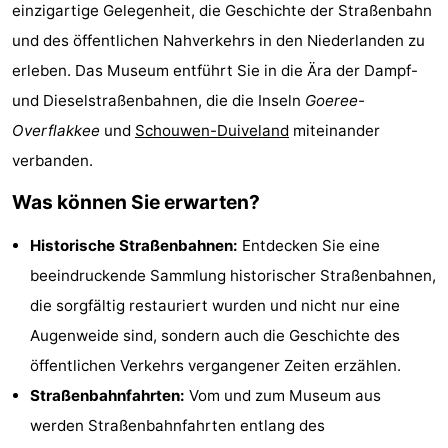
einzigartige Gelegenheit, die Geschichte der Straßenbahn
-
und des öffentlichen Nahverkehrs in den Niederlanden zu
Buitenheem
-
erleben. Das Museum entführt Sie in die Ära der Dampf-
und Dieselstraßenbahnen, die die Inseln
Goeree-
De
-
Overflakkee
und
Schouwen-Duiveland
miteinander
Oase
Duinoord
-
verbanden.
Was können Sie erwarten?
Ginsterveld
-
Historische Straßenbahnen:
Entdecken Sie eine
Julianahoeve
-
beeindruckende Sammlung historischer Straßenbahnen,
Livingstone
-
die sorgfältig restauriert wurden und nicht nur eine
Augenweide sind, sondern auch die Geschichte des
Port
-
öffentlichen Verkehrs vergangener Zeiten erzählen.
Greve
Port
-
Straßenbahnfahrten:
Vom und zum Museum aus
werden Straßenbahnfahrten entlang des
Zélande
Resort
-