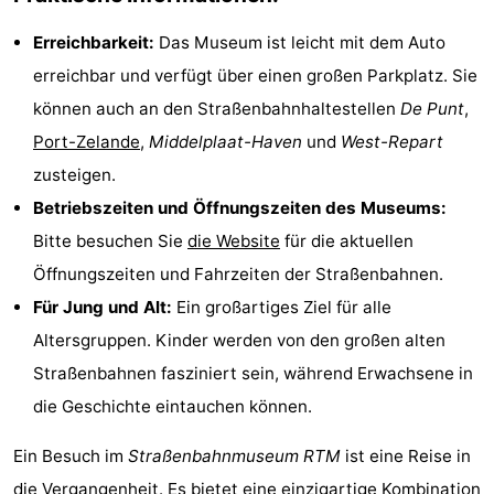
van
(mit
Lastminutes
Erreichbarkeit:
Das Museum ist leicht mit dem Auto
erreichbar und verfügt über einen großen Parkplatz. Sie
Haamstede
Frühstück)
Strand
können auch an den Straßenbahnhaltestellen
De Punt
,
Sehen
Port-Zelande
,
Middelplaat-Haven
und
West-Repart
zusteigen.
&
-
Betriebszeiten und Öffnungszeiten des Museums:
tun
Museen
-
Bitte besuchen Sie
die Website
für die aktuellen
Öffnungszeiten und Fahrzeiten der Straßenbahnen.
Denkmäler
-
Für Jung und Alt:
Ein großartiges Ziel für alle
Kirchen
-
Altersgruppen. Kinder werden von den großen alten
Straßenbahnen fasziniert sein, während Erwachsene in
Mühlen
-
die Geschichte eintauchen können.
Aussichtspunkte
Attraktionen
Ein Besuch im
Straßenbahnmuseum RTM
ist eine Reise in
-
die Vergangenheit. Es bietet eine einzigartige Kombination