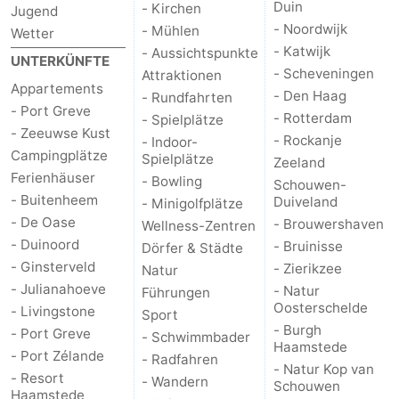
Duin
- Kirchen
Jugend
- Noordwijk
- Mühlen
Wetter
Brouwershaven
-
- Katwijk
- Aussichtspunkte
UNTERKÜNFTE
- Scheveningen
Bruinisse
-
Attraktionen
Appartements
- Den Haag
- Rundfahrten
- Port Greve
Zierikzee
-
- Rotterdam
- Spielplätze
- Zeeuwse Kust
- Rockanje
- Indoor-
Natur
-
Campingplätze
Spielplätze
Zeeland
Ferienhäuser
- Bowling
Schouwen-
Oosterschelde
Burgh
-
- Buitenheem
Duiveland
- Minigolfplätze
- De Oase
- Brouwershaven
Wellness-Zentren
Haamstede
Natur
Walcheren
- Duinoord
- Bruinisse
Dörfer & Städte
- Ginsterveld
- Zierikzee
Natur
Kop
-
- Julianahoeve
- Natur
Führungen
Oosterschelde
- Livingstone
van
Veere
-
Sport
- Burgh
- Port Greve
- Schwimmbader
Haamstede
Schouwen
Natur
-
- Port Zélande
- Radfahren
- Natur Kop van
- Resort
- Wandern
Schouwen
Oranjezon
Oostkapelle
-
Haamstede