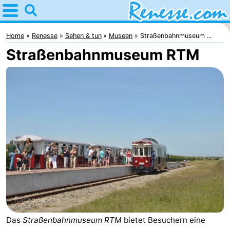
Home
Renesse
Home
Renesse
Sehen & tun
Museen
Straßenbahnmuseum ...
Straßenbahnmuseum RTM
Tipps
Für
kindern
Übernachten
Appartements
-
Port
-
Greve
Zeeuwse
Campingplätze
Kust
Ferienhäuser
Das
Straßenbahnmuseum RTM
bietet Besuchern eine