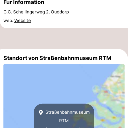
Fur Information
Schwimmbader
-
G.C. Schellingerweg 2, Ouddorp
web.
Website
Radfahren
-
Wandern
-
Reiten
-
Standort von Straßenbahnmuseum RTM
Golfplatze
-
Surfen
-
Sportangeln
-
Tauchen
Seehunden
Essen
Straßenbahnmuseum
RTM
und
Veranstaltungen