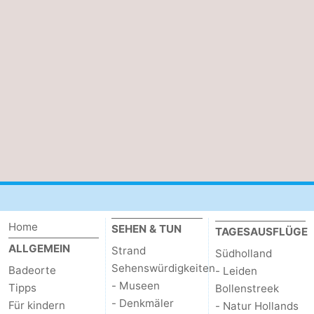
-
Natur
-
Hollands
Noordwijk
-
Duin
Katwijk
-
Scheveningen
-
Den
-
Haag
Rotterdam
-
Home
SEHEN & TUN
TAGESAUSFLÜGE
Rockanje
Zeeland
ALLGEMEIN
Strand
Südholland
Sehenswürdigkeiten
Badeorte
- Leiden
Schouwen-
- Museen
Tipps
Bollenstreek
- Denkmäler
Für kindern
- Natur Hollands
Duiveland
-