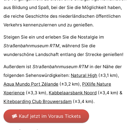
aus Bildung und Spaß, bei der Sie die Möglichkeit haben,
Rundfahrten
-
die reiche Geschichte des niederländischen öffentlichen
Spielplätze
-
Verkehrs kennenzulernen und zu genießen.
Indoor-
-
Steigen Sie ein und erleben Sie die Nostalgie im
Straßenbahnmuseum RTM
, während Sie die
Spielplätze
Bowling
-
wunderschöne Landschaft entlang der Strecke genießen!
Minigolfplätze
Wellness-
Außerdem ist
Straßenbahnmuseum RTM
in der Nähe der
Zentren
Dörfer
folgenden Sehenswürdigkeiten:
Natural High
(±3,1 km),
Aqua Mundo Port Zélande
(±3,2 km),
PiXlife Nature
&
Natur
Xperience
(±3,3 km),
Kabbelaarsbank Noord
(±3,4 km) &
Städte
Führungen
Kiteboarding Club Brouwersdam
(±3,4 km).
Sport
Kauf jetzt im Voraus Tickets
-