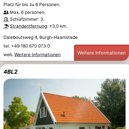
Platz für bis zu 6 Personen.
Brouwershaven
-
Max. 6 personen.
Schlafzimmer: 3.
Bruinisse
-
Strandentfernung
: ±3,0 km.
Zierikzee
-
Daleboutsweg 4, Burgh-Haamstede
tel. +49 180 670 073 0
Natur
-
Weitere Informationen
web.
Weitere Informationen
Oosterschelde
Burgh
-
4BL2
Haamstede
Natur
Walcheren
Kop
-
van
Veere
-
Schouwen
Natur
-
Oranjezon
Oostkapelle
-