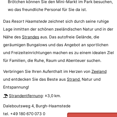
Brötchen können Sie den Mini-Markt im Park besuchen,
trinken
Praktisch
wo das freundliche Personal für Sie da ist.
Forum
Das
Resort Haamstede
zeichnet sich durch seine ruhige
Lage inmitten der schönen zeeländischen Natur und in der
Route
Nähe des
Strandes
aus. Das autofreie Gelände, die
-
geräumigen Bungalows und das Angebot an sportlichen
und Freizeiteinrichtungen machen es zu einem idealen Ziel
Parken
Reisebuchshop
für Familien, die Ruhe, Raum und Abenteuer suchen.
Medizin
Verbringen Sie Ihren Aufenthalt im Herzen von
Zeeland
und entdecken Sie das Beste aus
Strand
, Natur und
Adressen
Region
Entspannung!
Südholland
Strandentfernung
: ±3,0 km.
-
Daleboutsweg 4, Burgh-Haamstede
tel. +49 180 670 073 0
Leiden
Bollenstreek