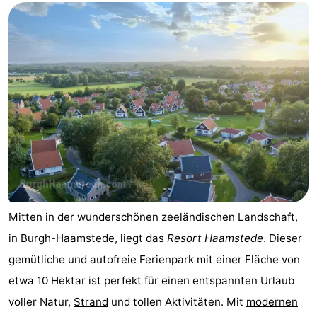
-
Buitenheem
-
De
-
Oase
Duinoord
-
Ginsterveld
-
Julianahoeve
-
Livingstone
-
Mitten in der wunderschönen zeeländischen Landschaft,
in
Burgh-Haamstede
, liegt das
Resort Haamstede
. Dieser
Port
-
gemütliche und autofreie Ferienpark mit einer Fläche von
Greve
Port
-
etwa 10 Hektar ist perfekt für einen entspannten Urlaub
voller Natur,
Strand
und tollen Aktivitäten. Mit
modernen
Zélande
Resort
-