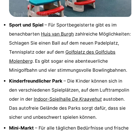
Schwimmbader
-
Radfahren
-
Sport und Spiel
– Für Sportbegeisterte gibt es im
benachbarten
Huis van Burgh
zahlreiche Möglichkeiten:
Wandern
-
Schlagen Sie einen Ball auf dem neuen Padelplatz,
Reiten
-
Tennisplatz oder auf dem
Golfplatz des Golfclubs
Molenberg
. Es gibt sogar eine abenteuerliche
Golfplatze
-
Minigolfbahn und vier stimmungsvolle Bowlingbahnen.
Surfen
-
Kinderfreundlicher Park
– Die Kinder können sich in
den verschiedenen Spielplätzen, auf dem Lufttrampolin
Sportangeln
-
oder in der
Indoor-Spielhalle
De Kraayehut
austoben.
Tauchen
Seehunden
Das autofreie Gelände des Parks sorgt dafür, dass sie
sicher und unbeschwert spielen können.
Essen
Mini-Markt
– Für alle täglichen Bedürfnisse und frische
und
Veranstaltungen