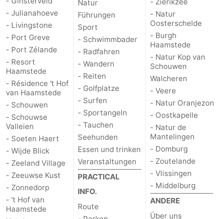
- Ginsterveld
- Zierikzee
Natur
- Julianahoeve
- Natur
Führungen
Oosterschelde
- Livingstone
Sport
- Burgh
- Port Greve
- Schwimmbader
Haamstede
- Port Zélande
- Radfahren
- Natur Kop van
- Resort
- Wandern
Schouwen
Haamstede
- Reiten
Walcheren
- Résidence 't Hof
- Golfplatze
- Veere
van Haamstede
- Surfen
- Natur Oranjezon
- Schouwen
- Sportangeln
- Oostkapelle
- Schouwse
- Tauchen
Valleien
- Natur de
Mantelingen
Seehunden
- Soeten Haert
- Domburg
Essen und trinken
- Wijde Blick
- Zoutelande
Veranstaltungen
- Zeeland Village
- Vlissingen
- Zeeuwse Kust
PRACTICAL
- Middelburg
- Zonnedorp
INFO.
- ’t Hof van
ANDERE
Route
Haamstede
Über uns
- Parken