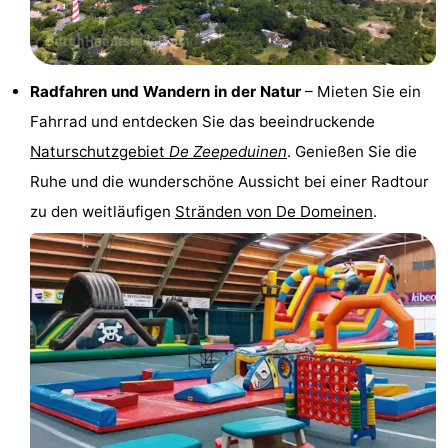
Rundfahrten
-
Spielplätze
-
Radfahren und Wandern in der Natur
– Mieten Sie ein
Indoor-
-
Fahrrad und entdecken Sie das beeindruckende
Naturschutzgebiet
De Zeepeduinen
. Genießen Sie die
Spielplätze
Bowling
-
Ruhe und die wunderschöne Aussicht bei einer Radtour
Minigolfplätze
Wellness-
zu den weitläufigen
Stränden von De Domeinen
.
Zentren
Dörfer
&
Natur
Städte
Führungen
Sport
-