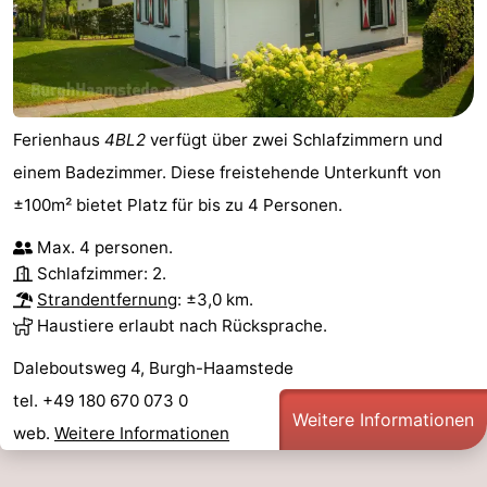
Natur
-
de
Domburg
-
Ferienhaus
4BL2
verfügt über zwei Schlafzimmern und
Mantelingen
Zoutelande
-
einem Badezimmer. Diese freistehende Unterkunft von
Vlissingen
-
±100m² bietet Platz für bis zu 4 Personen.
Middelburg
Wetter
Max. 4 personen.
Schlafzimmer: 2.
Kontakt
Strandentfernung
: ±3,0 km.
Haustiere erlaubt nach Rücksprache.
Daleboutsweg 4, Burgh-Haamstede
tel. +49 180 670 073 0
Weitere Informationen
web.
Weitere Informationen