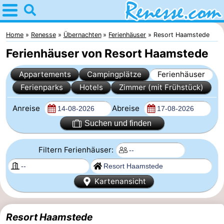
Home
Renesse
Home
Renesse
Übernachten
Ferienhäuser
Resort Haamstede
Ferienhäuser von Resort Haamstede
Tipps
Appartements
Campingplätze
Ferienhäuser
Für
Ferienparks
Hotels
Zimmer (mit Frühstück)
kindern
Übernachten
Anreise
Abreise
Appartements
Suchen und finden
-
Filtern Ferienhäuser:
Port
-
Kartenansicht
Greve
Zeeuwse
Campingplätze
Kust
Ferienhäuser
Resort Haamstede