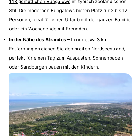
148 gemütlichen Bungalows
im typisch zeeländischen
van
(mit
Lastminutes
Stil. Die modernen Bungalows bieten Platz für 2 bis 12
Personen, ideal für einen Urlaub mit der ganzen Familie
Haamstede
Frühstück)
Strand
oder ein Wochenende mit Freunden.
Sehen
In der Nähe des Strandes
– In nur etwa 3 km
Entfernung erreichen Sie den
breiten Nordseestrand
,
&
-
perfekt für einen Tag zum Auspusten, Sonnenbaden
tun
Museen
-
oder Sandburgen bauen mit den Kindern.
Denkmäler
-
Kirchen
-
Mühlen
-
Aussichtspunkte
Attraktionen
-