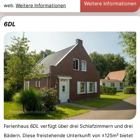
Weitere Informationen
web.
Weitere Informationen
-
6DL
Natur
-
Hollands
Noordwijk
-
Duin
Katwijk
-
Scheveningen
-
Den
-
Haag
Rotterdam
-
Rockanje
Zeeland
Schouwen-
Ferienhaus
6DL
verfügt über drei Schlafzimmern und drei
Bädern. Diese freistehende Unterkunft von ±125m² bietet
Duiveland
-