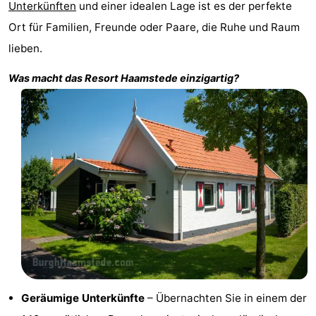
Unterkünften
und einer idealen Lage ist es der perfekte
Haamstede
Résidence
-
Ort für Familien, Freunde oder Paare, die Ruhe und Raum
lieben.
't
Schouwen
-
Was macht das
Resort Haamstede
einzigartig?
Hof
Schouwse
-
van
Valleien
Soeten
-
Haamstede
Haert
Wijde
-
Blick
Zeeland
-
Village
Zeeuwse
-
Kust
Zonnedorp
-
’t
Hotels
Geräumige Unterkünfte
– Übernachten Sie in einem der
Hof
Zimmer