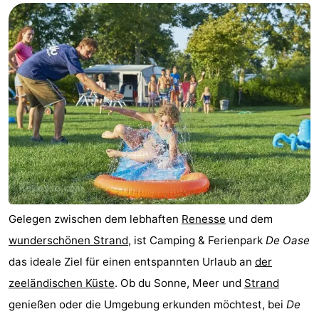
-
Buitenheem
-
De
-
Oase
Duinoord
-
Ginsterveld
-
Julianahoeve
-
Livingstone
-
Gelegen zwischen dem lebhaften
Renesse
und dem
wunderschönen Strand
, ist Camping & Ferienpark
De Oase
Port
-
das ideale Ziel für einen entspannten Urlaub an
der
Greve
Port
-
zeeländischen Küste
. Ob du Sonne, Meer und
Strand
genießen oder die Umgebung erkunden möchtest, bei
De
Zélande
Resort
-