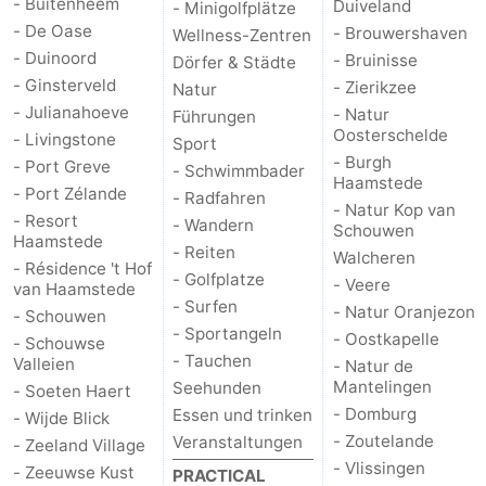
- Buitenheem
Duiveland
- Minigolfplätze
- De Oase
- Brouwershaven
Wellness-Zentren
- Duinoord
- Bruinisse
Dörfer & Städte
- Ginsterveld
- Zierikzee
Natur
- Julianahoeve
- Natur
Führungen
Oosterschelde
- Livingstone
Sport
- Burgh
- Port Greve
- Schwimmbader
Haamstede
- Port Zélande
- Radfahren
- Natur Kop van
- Resort
- Wandern
Schouwen
Haamstede
- Reiten
Walcheren
- Résidence 't Hof
- Golfplatze
- Veere
van Haamstede
- Surfen
- Natur Oranjezon
- Schouwen
- Sportangeln
- Oostkapelle
- Schouwse
- Tauchen
Valleien
- Natur de
Mantelingen
Seehunden
- Soeten Haert
- Domburg
Essen und trinken
- Wijde Blick
- Zoutelande
Veranstaltungen
- Zeeland Village
- Vlissingen
- Zeeuwse Kust
PRACTICAL