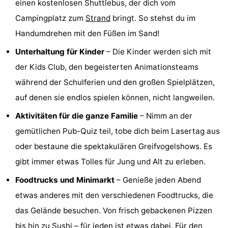
einen kostenlosen Shuttlebus, der dich vom
van
(mit
Lastminutes
Campingplatz zum
Strand
bringt. So stehst du im
Handumdrehen mit den Füßen im Sand!
Haamstede
Frühstück)
Strand
Unterhaltung für Kinder
– Die Kinder werden sich mit
Sehen
der Kids Club, den begeisterten Animationsteams
während der Schulferien und den großen Spielplätzen,
&
-
auf denen sie endlos spielen können, nicht langweilen.
tun
Museen
-
Aktivitäten für die ganze Familie
– Nimm an der
Denkmäler
-
gemütlichen Pub-Quiz teil, tobe dich beim Lasertag aus
oder bestaune die spektakulären Greifvogelshows. Es
Kirchen
-
gibt immer etwas Tolles für Jung und Alt zu erleben.
Mühlen
-
Foodtrucks und Minimarkt
– Genieße jeden Abend
etwas anderes mit den verschiedenen Foodtrucks, die
Aussichtspunkte
Attraktionen
das Gelände besuchen. Von frisch gebackenen Pizzen
-
bis hin zu Sushi – für jeden ist etwas dabei. Für den