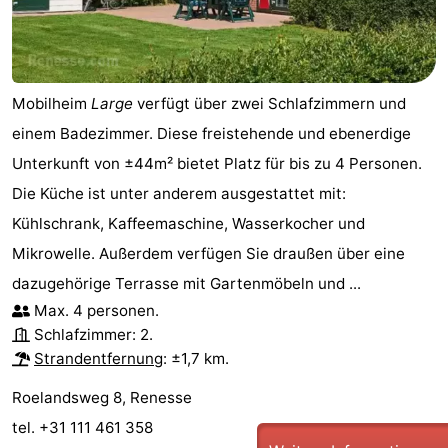
Brouwershaven
-
Bruinisse
-
Mobilheim
Large
verfügt über zwei Schlafzimmern und
Zierikzee
-
einem Badezimmer. Diese freistehende und ebenerdige
Unterkunft von ±44m² bietet Platz für bis zu 4 Personen.
Natur
-
Die Küche ist unter anderem ausgestattet mit:
Oosterschelde
Burgh
-
Kühlschrank, Kaffeemaschine, Wasserkocher und
Mikrowelle. Außerdem verfügen Sie draußen über eine
Haamstede
Natur
Walcheren
dazugehörige Terrasse mit Gartenmöbeln und ...
Kop
-
Max. 4 personen.
Schlafzimmer: 2.
van
Veere
-
Strandentfernung
: ±1,7 km.
Roelandsweg 8, Renesse
Schouwen
Natur
-
tel. +31 111 461 358
Oranjezon
Oostkapelle
-