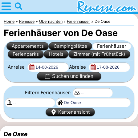
Home
Renesse
Home
Renesse
Übernachten
Ferienhäuser
De Oase
Ferienhäuser von De Oase
Tipps
Appartements
Campingplätze
Ferienhäuser
Für
Ferienparks
Hotels
Zimmer (mit Frühstück)
kindern
Übernachten
Anreise
Abreise
Appartements
Suchen und finden
-
Filtern Ferienhäuser:
Port
-
Kartenansicht
Greve
Zeeuwse
Campingplätze
Kust
Ferienhäuser
De Oase