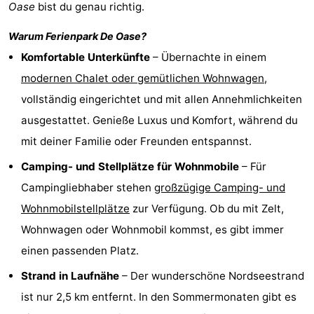
Oase
bist du genau richtig.
Haamstede
Résidence
-
Warum Ferienpark
De Oase
?
't
Schouwen
-
Komfortable Unterkünfte
– Übernachte in einem
modernen Chalet oder gemütlichen Wohnwagen
,
Hof
Schouwse
-
vollständig eingerichtet und mit allen Annehmlichkeiten
van
Valleien
Soeten
-
ausgestattet. Genieße Luxus und Komfort, während du
mit deiner Familie oder Freunden entspannst.
Haamstede
Haert
Wijde
-
Camping- und Stellplätze für Wohnmobile
– Für
Blick
Zeeland
-
Campingliebhaber stehen
großzügige Camping- und
Village
Zeeuwse
-
Wohnmobilstellplätze
zur Verfügung. Ob du mit Zelt,
Wohnwagen oder Wohnmobil kommst, es gibt immer
Kust
Zonnedorp
-
einen passenden Platz.
’t
Hotels
Strand in Laufnähe
– Der wunderschöne Nordseestrand
ist nur 2,5 km entfernt. In den Sommermonaten gibt es
Hof
Zimmer