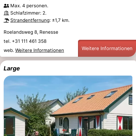
Max. 4 personen.
-
Schlafzimmer: 2.
Strandentfernung
: ±1,7 km.
Natur
-
Roelandsweg 8, Renesse
Hollands
Noordwijk
-
tel. +31 111 461 358
Weitere Informationen
web.
Weitere Informationen
Duin
Katwijk
-
Scheveningen
-
Large
Den
-
Haag
Rotterdam
-
Rockanje
Zeeland
Schouwen-
Duiveland
-