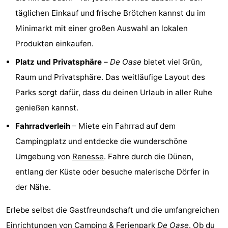
täglichen Einkauf und frische Brötchen kannst du im
Rundfahrten
-
Minimarkt mit einer großen Auswahl an lokalen
Spielplätze
-
Produkten einkaufen.
Indoor-
-
Platz und Privatsphäre
–
De Oase
bietet viel Grün,
Raum und Privatsphäre. Das weitläufige Layout des
Spielplätze
Bowling
-
Parks sorgt dafür, dass du deinen Urlaub in aller Ruhe
Minigolfplätze
Wellness-
genießen kannst.
Fahrradverleih
– Miete ein Fahrrad auf dem
Zentren
Dörfer
Campingplatz und entdecke die wunderschöne
&
Natur
Umgebung von
Renesse
. Fahre durch die Dünen,
entlang der Küste oder besuche malerische Dörfer in
Städte
Führungen
der Nähe.
Sport
Erlebe selbst die Gastfreundschaft und die umfangreichen
-
Einrichtungen von Camping & Ferienpark
De Oase
. Ob du