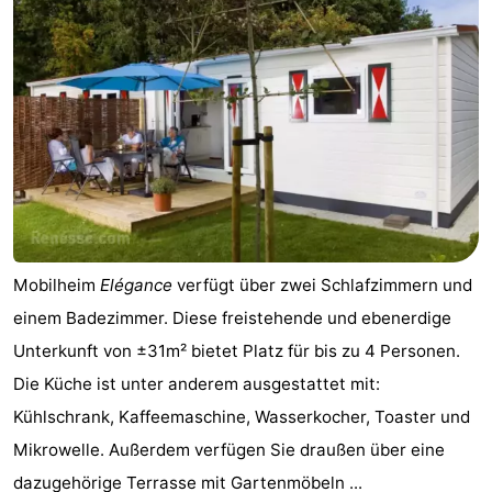
trinken
Praktisch
Forum
Route
-
Parken
Reisebuchshop
Mobilheim
Elégance
verfügt über zwei Schlafzimmern und
Medizin
einem Badezimmer. Diese freistehende und ebenerdige
Adressen
Region
Unterkunft von ±31m² bietet Platz für bis zu 4 Personen.
Die Küche ist unter anderem ausgestattet mit:
Südholland
Kühlschrank, Kaffeemaschine, Wasserkocher, Toaster und
-
Mikrowelle. Außerdem verfügen Sie draußen über eine
dazugehörige Terrasse mit Gartenmöbeln ...
Leiden
Bollenstreek