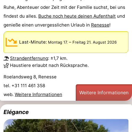
Ruhe, Abenteuer oder Zeit mit der Familie suchst, bei uns
Schwimmbader
-
findest du alles.
Buche noch heute deinen Aufenthalt
und
Radfahren
-
genieße einen unvergesslichen Urlaub in
Renesse
!
Wandern
-
Last-Minute:
–
Montag 17.
Freitag 21. August 2026
Reiten
-
Strandentfernung
: ±1,7 km.
Golfplatze
-
Haustiere erlaubt nach Rücksprache.
Surfen
-
Roelandsweg 8, Renesse
tel. +31 111 461 358
Sportangeln
-
Weitere Informationen
web.
Weitere Informationen
Tauchen
Seehunden
Elégance
Essen
und
Veranstaltungen