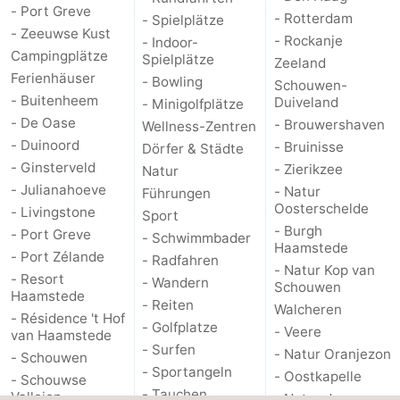
- Port Greve
- Rotterdam
- Spielplätze
- Zeeuwse Kust
- Rockanje
- Indoor-
Campingplätze
Spielplätze
Zeeland
Ferienhäuser
- Bowling
Schouwen-
- Buitenheem
Duiveland
- Minigolfplätze
- De Oase
- Brouwershaven
Wellness-Zentren
- Duinoord
- Bruinisse
Dörfer & Städte
- Ginsterveld
- Zierikzee
Natur
- Julianahoeve
- Natur
Führungen
Oosterschelde
- Livingstone
Sport
- Burgh
- Port Greve
- Schwimmbader
Haamstede
- Port Zélande
- Radfahren
- Natur Kop van
- Resort
- Wandern
Schouwen
Haamstede
- Reiten
Walcheren
- Résidence 't Hof
- Golfplatze
- Veere
van Haamstede
- Surfen
- Natur Oranjezon
- Schouwen
- Sportangeln
- Oostkapelle
- Schouwse
- Tauchen
Valleien
- Natur de