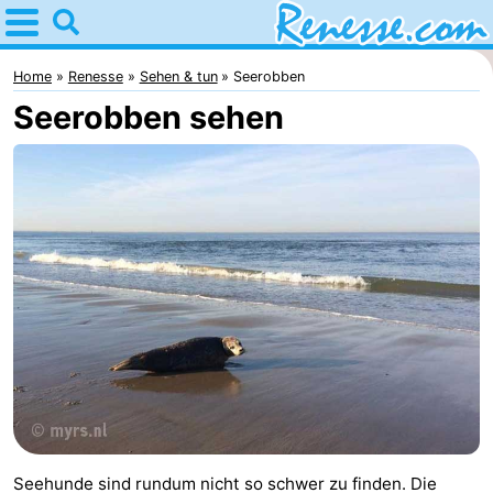
Home
Renesse
Home
Renesse
Sehen & tun
Seerobben
Seerobben sehen
Tipps
Für
kindern
Übernachten
Appartements
-
Port
-
Greve
Zeeuwse
Campingplätze
Kust
Ferienhäuser
Seehunde sind rundum nicht so schwer zu finden. Die