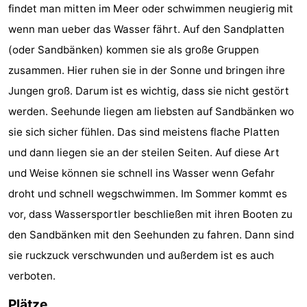
findet man mitten im Meer oder schwimmen neugierig mit
trinken
Praktisch
wenn man ueber das Wasser fährt. Auf den Sandplatten
(oder Sandbänken) kommen sie als große Gruppen
Forum
zusammen. Hier ruhen sie in der Sonne und bringen ihre
Route
Jungen groß. Darum ist es wichtig, dass sie nicht gestört
werden. Seehunde liegen am liebsten auf Sandbänken wo
-
sie sich sicher fühlen. Das sind meistens flache Platten
Parken
Reisebuchshop
und dann liegen sie an der steilen Seiten. Auf diese Art
und Weise können sie schnell ins Wasser wenn Gefahr
Medizin
droht und schnell wegschwimmen. Im Sommer kommt es
Adressen
Region
vor, dass Wassersportler beschließen mit ihren Booten zu
den Sandbänken mit den Seehunden zu fahren. Dann sind
Südholland
sie ruckzuck verschwunden und außerdem ist es auch
-
verboten.
Leiden
Bollenstreek
Plätze