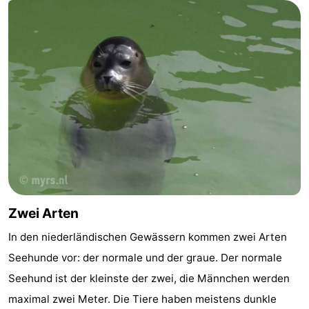
van
(mit
Lastminutes
Haamstede
Frühstück)
Strand
Sehen
&
-
tun
Museen
-
Denkmäler
-
Kirchen
-
Zwei Arten
In den niederländischen Gewässern kommen zwei Arten
Mühlen
-
Seehunde vor: der normale und der graue. Der normale
Aussichtspunkte
Attraktionen
Seehund ist der kleinste der zwei, die Männchen werden
maximal zwei Meter. Die Tiere haben meistens dunkle
-