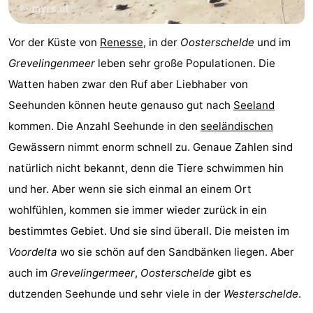
Haamstede
Résidence
-
Vor der Küste von
Renesse
, in der
Oosterschelde
und im
't
Schouwen
-
Grevelingenmeer
leben sehr große Populationen. Die
Hof
Schouwse
-
Watten haben zwar den Ruf aber Liebhaber von
Seehunden können heute genauso gut nach
Seeland
van
Valleien
Soeten
-
kommen. Die Anzahl Seehunde in den
seeländischen
Haamstede
Haert
Wijde
-
Gewässern nimmt enorm schnell zu. Genaue Zahlen sind
natürlich nicht bekannt, denn die Tiere schwimmen hin
Blick
Zeeland
-
und her. Aber wenn sie sich einmal an einem Ort
Village
Zeeuwse
-
wohlfühlen, kommen sie immer wieder zurück in ein
bestimmtes Gebiet. Und sie sind überall. Die meisten im
Kust
Zonnedorp
-
Voordelta
wo sie schön auf den Sandbänken liegen. Aber
’t
Hotels
auch im
Grevelingermeer
,
Oosterschelde
gibt es
dutzenden Seehunde und sehr viele in der
Westerschelde
.
Hof
Zimmer