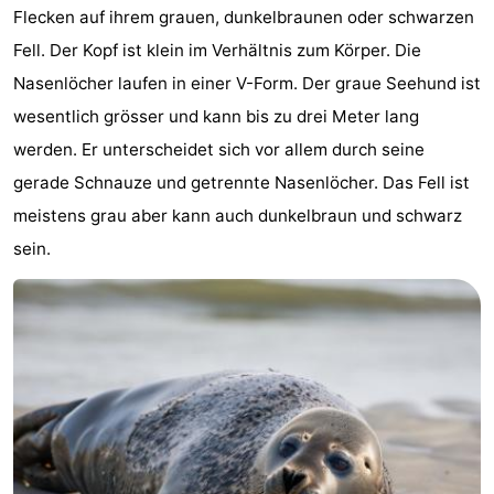
Flecken auf ihrem grauen, dunkelbraunen oder schwarzen
Rundfahrten
-
Fell. Der Kopf ist klein im Verhältnis zum Körper. Die
Nasenlöcher laufen in einer V-Form. Der graue Seehund ist
Spielplätze
-
wesentlich grösser und kann bis zu drei Meter lang
Indoor-
-
werden. Er unterscheidet sich vor allem durch seine
gerade Schnauze und getrennte Nasenlöcher. Das Fell ist
Spielplätze
Bowling
-
meistens grau aber kann auch dunkelbraun und schwarz
Minigolfplätze
Wellness-
sein.
Zentren
Dörfer
&
Natur
Städte
Führungen
Sport
-