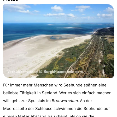
-
Natur
-
Hollands
Noordwijk
-
Duin
Katwijk
-
Scheveningen
-
Den
-
Haag
Rotterdam
-
Für immer mehr Menschen wird Seehunde spähen eine
Rockanje
Zeeland
beliebte Tätigkeit in Seeland. Wer es sich einfach machen
will, geht zur Spuisluis im
Brouwersdam
. An der
Schouwen-
Meeresseite der Schleuse schwimmen die Seehunde auf
Duiveland
-
einigen Meter Abstand. Es scheint, als ob sie die