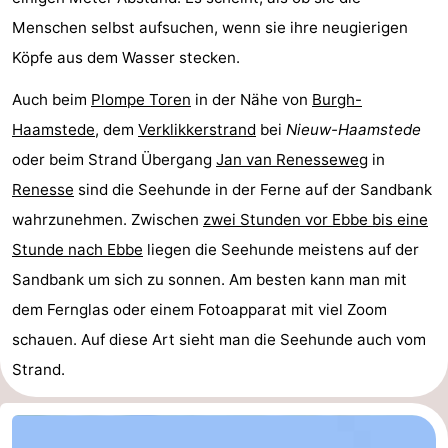
Menschen selbst aufsuchen, wenn sie ihre neugierigen
Brouwershaven
-
Köpfe aus dem Wasser stecken.
Bruinisse
-
Auch beim
Plompe Toren
in der Nähe von
Burgh-
Zierikzee
-
Haamstede
, dem
Verklikkerstrand
bei
Nieuw-Haamstede
oder beim Strand Übergang
Jan van Renesseweg
in
Natur
-
Renesse
sind die Seehunde in der Ferne auf der Sandbank
Oosterschelde
Burgh
-
wahrzunehmen. Zwischen
zwei Stunden vor Ebbe bis eine
Stunde nach Ebbe
liegen die Seehunde meistens auf der
Haamstede
Natur
Walcheren
Sandbank um sich zu sonnen. Am besten kann man mit
Kop
-
dem Fernglas oder einem Fotoapparat mit viel Zoom
schauen. Auf diese Art sieht man die Seehunde auch vom
van
Veere
-
Strand.
Schouwen
Natur
-
Oranjezon
Oostkapelle
-