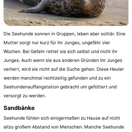
Schwimmbader
-
Radfahren
-
Die Seehunde sonnen in Gruppen, leben aber solitär. Eine
Wandern
-
Mutter sorgt nur kurz für ihr Junges, ungefähr vier
Reiten
-
Wochen. Bei Gefahr rettet sie sich selbst und nicht ihr
Junges. Auch wenn sie aus anderen Gründen ihr Junges
Golfplatze
-
verliert, wird sie nicht auf die Suche gehen. Diese Heuler
Surfen
-
werden manchmal rechtzeitig gefunden und zu ein
Seehundenauffangstation gebracht um gefüttert und
Sportangeln
-
versorgt zu werden.
Tauchen
Seehunden
Sandbänke
Essen
Seehunde fühlen sich einigermaßen zu Hause auf nicht
allzu großem Abstand von Menschen. Manche Seehunde
und
Veranstaltungen