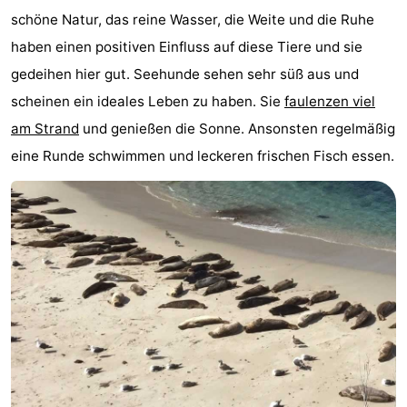
schöne Natur, das reine Wasser, die Weite und die Ruhe
-
haben einen positiven Einfluss auf diese Tiere und sie
Buitenheem
-
gedeihen hier gut. Seehunde sehen sehr süß aus und
scheinen ein ideales Leben zu haben. Sie
faulenzen viel
De
-
am Strand
und genießen die Sonne. Ansonsten regelmäßig
Oase
Duinoord
-
eine Runde schwimmen und leckeren frischen Fisch essen.
Ginsterveld
-
Julianahoeve
-
Livingstone
-
Port
-
Greve
Port
-
Zélande
Resort
-