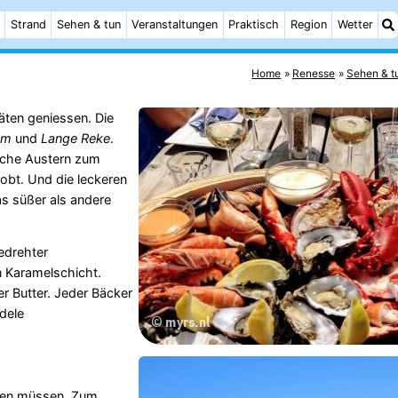
Strand
Sehen & tun
Veranstaltungen
Praktisch
Region
Wetter
Home
Renesse
Sehen & t
äten geniessen. Die
om
und
Lange Reke
.
ische Austern zum
lobt. Und die leckeren
s süßer als andere
gedrehter
n Karamelschicht.
r Butter. Jeder Bäcker
dele
chen müssen. Zum