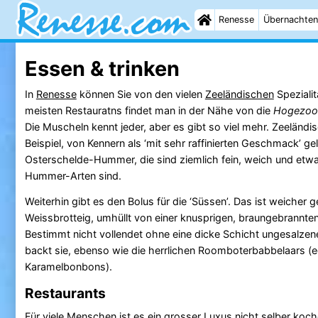
Renesse
Übernachten
Essen & trinken
In
Renesse
können Sie von den vielen
Zeeländischen
Spezialit
meisten Restauratns findet man in der Nähe von die
Hogezo
Die Muscheln kennt jeder, aber es gibt so viel mehr. Zeeländ
Beispiel, von Kennern als ‘mit sehr raffinierten Geschmack’ ge
Osterschelde-Hummer, die sind ziemlich fein, weich und etwa
Hummer-Arten sind.
Weiterhin gibt es den Bolus für die ‘Süssen’. Das ist weicher 
Weissbrotteig, umhüllt von einer knusprigen, braungebrannte
Bestimmt nicht vollendet ohne eine dicke Schicht ungesalzene
backt sie, ebenso wie die herrlichen Roomboterbabbelaars (e
Karamelbonbons).
Restaurants
Für viele Menschen ist es ein grosser Luxus nicht selber ko