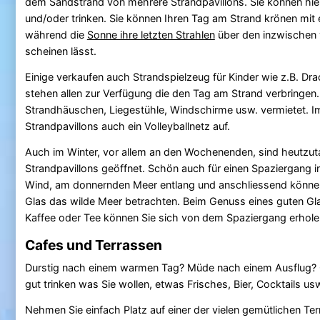
dem Sandstrand von mehrere Strandpavillons. Sie können hier 
und/oder trinken. Sie können Ihren Tag am Strand krönen mit
während die
Sonne ihre letzten Strahlen
über den inzwischen 
scheinen lässt.
Einige verkaufen auch Strandspielzeug für Kinder wie z.B. Drac
stehen allen zur Verfügung die den Tag am Strand verbringen
Strandhäuschen, Liegestühle, Windschirme usw. vermietet. I
Strandpavillons auch ein Volleyballnetz auf.
Auch im Winter, vor allem an den Wochenenden, sind heutzut
Strandpavillons geöffnet. Schön auch für einen Spaziergang 
Wind, am donnernden Meer entlang und anschliessend können
Glas das wilde Meer betrachten. Beim Genuss eines guten Gla
Kaffee oder Tee können Sie sich von dem Spaziergang erhole
Cafes und Terrassen
Durstig nach einem warmen Tag? Müde nach einem Ausflug? O
gut trinken was Sie wollen, etwas Frisches, Bier, Cocktails us
Nehmen Sie einfach Platz auf einer der vielen gemütlichen Ter