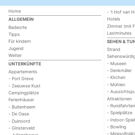
Home
- ’t Hof van
Hotels
ALLGEMEIN
Zimmer (mit F
Badeorte
Lastminutes
Tipps
Für kindern
SEHEN & TU
Jugend
Strand
Wetter
Sehenswürdig
- Museen
UNTERKÜNFTE
- Denkmäler
Appartements
- Kirchen
- Port Greve
- Mühlen
- Zeeuwse Kust
- Aussichtsp
Campingplätze
Attraktionen
Ferienhäuser
- Rundfahrten
- Buitenheem
- Spielplätze
- De Oase
- Indoor-Spie
- Duinoord
- Bowling
- Ginsterveld
- Minigolfplät
- Julianahoeve