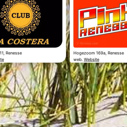
11, Renesse
Hogezoom 169a, Renesse
te
web.
Website