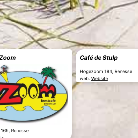
 Zoom
Café de Stulp
Hogezoom 184, Renesse
web.
Website
169, Renesse
te