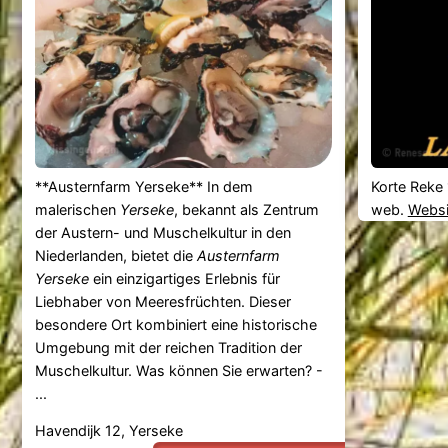
**Austernfarm Yerseke** In dem
Korte Reke 
malerischen
Yerseke
, bekannt als Zentrum
web.
Websi
der Austern- und Muschelkultur in den
Niederlanden, bietet die
Austernfarm
Yerseke
ein einzigartiges Erlebnis für
Liebhaber von Meeresfrüchten. Dieser
besondere Ort kombiniert eine historische
Umgebung mit der reichen Tradition der
Muschelkultur. Was können Sie erwarten? -
...
Havendijk 12, Yerseke