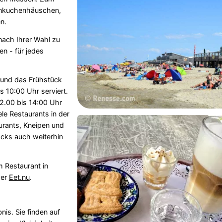
annkuchenhäuschen,
n.
nach Ihrer Wahl zu
n - für jedes
 und das Frühstück
 10:00 Uhr serviert.
2.00 bis 14:00 Uhr
e Restaurants in der
urants, Kneipen und
cks auch weiterhin
m Restaurant in
der
Eet.nu
.
nis. Sie finden auf