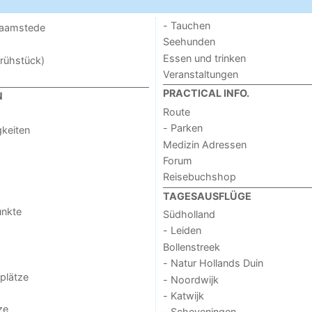
- Tauchen
 Haamstede
Seehunden
Essen und trinken
rühstück)
Veranstaltungen
PRACTICAL INFO.
N
Route
- Parken
keiten
Medizin Adressen
Forum
Reisebuchshop
TAGESAUSFLÜGE
unkte
Südholland
- Leiden
Bollenstreek
- Natur Hollands Duin
lplätze
- Noordwijk
- Katwijk
ze
- Scheveningen