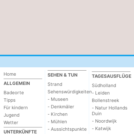
-
Buitenheem
-
De
-
Oase
Duinoord
-
Ginsterveld
-
Home
Julianahoeve
-
SEHEN & TUN
TAGESAUSFLÜGE
ALLGEMEIN
Strand
Südholland
Livingstone
-
Sehenswürdigkeiten
Badeorte
- Leiden
- Museen
Tipps
Bollenstreek
Port
-
- Denkmäler
Für kindern
- Natur Hollands
Duin
- Kirchen
Jugend
Greve
Port
-
- Noordwijk
- Mühlen
Wetter
Zélande
Resort
-
- Katwijk
- Aussichtspunkte
UNTERKÜNFTE