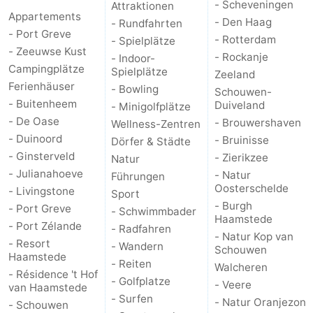
- Scheveningen
Attraktionen
Appartements
Haamstede
Résidence
-
- Den Haag
- Rundfahrten
- Port Greve
- Rotterdam
- Spielplätze
't
Schouwen
-
- Zeeuwse Kust
- Rockanje
- Indoor-
Campingplätze
Spielplätze
Zeeland
Hof
Schouwse
-
Ferienhäuser
- Bowling
Schouwen-
- Buitenheem
Duiveland
- Minigolfplätze
van
Valleien
Soeten
-
- De Oase
- Brouwershaven
Wellness-Zentren
- Duinoord
- Bruinisse
Dörfer & Städte
Haamstede
Haert
Wijde
-
- Ginsterveld
- Zierikzee
Natur
- Julianahoeve
- Natur
Blick
Zeeland
-
Führungen
Oosterschelde
- Livingstone
Sport
- Burgh
Village
Zeeuwse
-
- Port Greve
- Schwimmbader
Haamstede
- Port Zélande
- Radfahren
- Natur Kop van
Kust
Zonnedorp
-
- Resort
- Wandern
Schouwen
Haamstede
- Reiten
Walcheren
’t
Hotels
- Résidence 't Hof
- Golfplatze
- Veere
van Haamstede
- Surfen
Hof
Zimmer
- Natur Oranjezon
- Schouwen