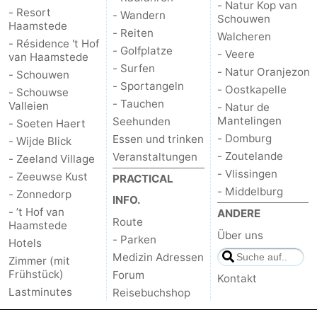
- Natur Kop van
- Resort
- Wandern
Schouwen
Haamstede
- Reiten
Walcheren
- Résidence 't Hof
- Golfplatze
- Veere
van Haamstede
- Surfen
- Natur Oranjezon
- Schouwen
- Sportangeln
- Oostkapelle
- Schouwse
- Tauchen
Valleien
- Natur de
Mantelingen
Seehunden
- Soeten Haert
- Domburg
Essen und trinken
- Wijde Blick
- Zoutelande
Veranstaltungen
- Zeeland Village
- Vlissingen
- Zeeuwse Kust
PRACTICAL
- Middelburg
- Zonnedorp
INFO.
- ’t Hof van
ANDERE
Route
Haamstede
Über uns
- Parken
Hotels
Medizin Adressen
Zimmer (mit
Frühstück)
Forum
Kontakt
Lastminutes
Reisebuchshop