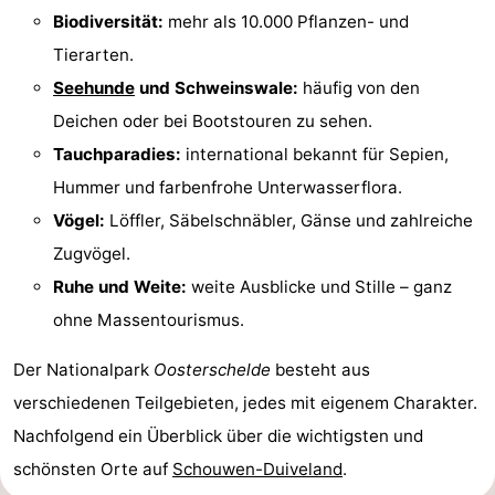
Biodiversität:
mehr als 10.000 Pflanzen- und
Rundfahrten
-
Tierarten.
Spielplätze
-
Seehunde
und Schweinswale:
häufig von den
Deichen oder bei Bootstouren zu sehen.
Indoor-
-
Tauchparadies:
international bekannt für Sepien,
Spielplätze
Bowling
-
Hummer und farbenfrohe Unterwasserflora.
Vögel:
Löffler, Säbelschnäbler, Gänse und zahlreiche
Minigolfplätze
Wellness-
Zugvögel.
Zentren
Dörfer
Ruhe und Weite:
weite Ausblicke und Stille – ganz
ohne Massentourismus.
&
Natur
Der Nationalpark
Oosterschelde
besteht aus
Städte
Führungen
verschiedenen Teilgebieten, jedes mit eigenem Charakter.
Sport
Nachfolgend ein Überblick über die wichtigsten und
schönsten Orte auf
Schouwen-Duiveland
.
-