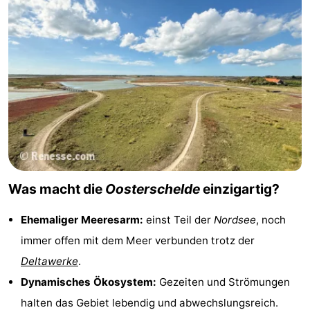
van
(mit
Lastminutes
Haamstede
Frühstück)
Strand
Sehen
&
-
tun
Museen
-
Denkmäler
-
Was macht die
Oosterschelde
einzigartig?
Kirchen
-
Ehemaliger Meeresarm:
einst Teil der
Nordsee
, noch
Mühlen
-
immer offen mit dem Meer verbunden trotz der
Deltawerke
.
Aussichtspunkte
Attraktionen
Dynamisches Ökosystem:
Gezeiten und Strömungen
-
halten das Gebiet lebendig und abwechslungsreich.