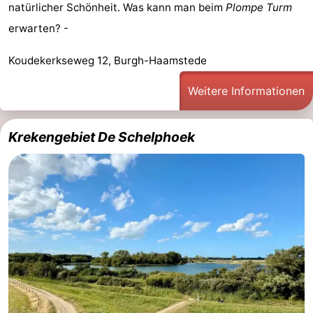
natürlicher Schönheit. Was kann man beim
Plompe Turm
trinken
Praktisch
erwarten? -
Forum
Koudekerkseweg 12, Burgh-Haamstede
Route
Weitere Informationen
-
Krekengebiet De Schelphoek
Parken
Reisebuchshop
Medizin
Adressen
Region
Südholland
-
Leiden
Bollenstreek