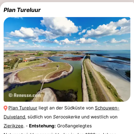
Plan Tureluur
Brouwershaven
-
Bruinisse
-
Zierikzee
-
Natur
-
Oosterschelde
Burgh
-
Haamstede
Natur
Walcheren
Kop
-
van
Veere
-
Plan Tureluur
liegt an der Südküste von
Schouwen-
Duiveland
, südlich von
Serooskerke
und westlich von
Schouwen
Natur
-
Zierikzee
. -
Entstehung:
Großangelegtes
Oranjezon
Oostkapelle
-