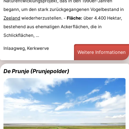
Naturentwicklungsprojekt, das in den 1990er-Jahren
begann, um den stark zurückgegangenen Vogelbestand in
Natur
-
Zeeland
wiederherzustellen. -
Fläche:
über 4.400 Hektar,
de
Domburg
-
bestehend aus ehemaligen Ackerflächen, die in
Schlickflächen, ...
Mantelingen
Zoutelande
-
Inlaagweg, Kerkwerve
Vlissingen
-
Weitere Informationen
Middelburg
Wetter
De Prunje (Prunjepolder)
Kontakt