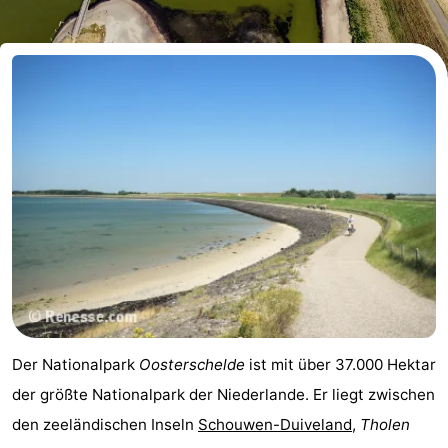
-
Buitenheem
-
De
-
Oase
Duinoord
-
Ginsterveld
-
Julianahoeve
-
Livingstone
-
Port
-
Der Nationalpark
Oosterschelde
ist mit über 37.000 Hektar
Greve
Port
-
der größte Nationalpark der Niederlande. Er liegt zwischen
den zeeländischen Inseln
Schouwen-Duiveland
,
Tholen
Zélande
Resort
-