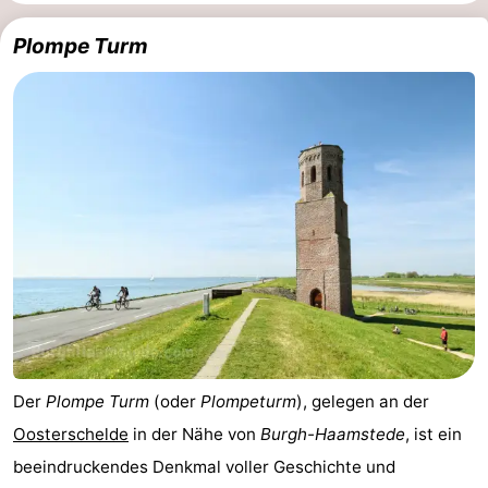
Schwimmbader
-
Plompe Turm
Radfahren
-
Wandern
-
Reiten
-
Golfplatze
-
Surfen
-
Sportangeln
-
Tauchen
Seehunden
Der
Plompe Turm
(oder
Plompeturm
), gelegen an der
Essen
Oosterschelde
in der Nähe von
Burgh-Haamstede
, ist ein
beeindruckendes Denkmal voller Geschichte und
und
Veranstaltungen