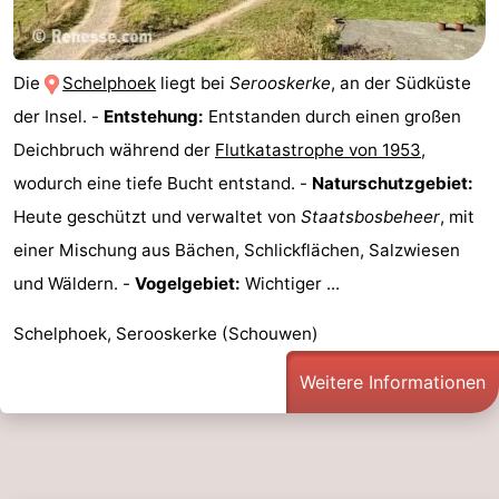
-
Die
Schelphoek
liegt bei
Serooskerke
, an der Südküste
Natur
-
der Insel. -
Entstehung:
Entstanden durch einen großen
Hollands
Noordwijk
-
Deichbruch während der
Flutkatastrophe von 1953
,
wodurch eine tiefe Bucht entstand. -
Naturschutzgebiet:
Duin
Katwijk
-
Heute geschützt und verwaltet von
Staatsbosbeheer
, mit
Scheveningen
-
einer Mischung aus Bächen, Schlickflächen, Salzwiesen
und Wäldern. -
Vogelgebiet:
Wichtiger ...
Den
-
Schelphoek, Serooskerke (Schouwen)
Haag
Rotterdam
-
Weitere Informationen
Rockanje
Zeeland
Schouwen-
Duiveland
-