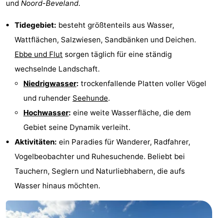
und
Noord-Beveland
.
Haamstede
Résidence
-
Tidegebiet:
besteht größtenteils aus Wasser,
't
Schouwen
-
Wattflächen, Salzwiesen, Sandbänken und Deichen.
Ebbe und Flut
sorgen täglich für eine ständig
Hof
Schouwse
-
wechselnde Landschaft.
van
Valleien
Soeten
-
Niedrigwasser
:
trockenfallende Platten voller Vögel
und ruhender
Seehunde
.
Haamstede
Haert
Wijde
-
Hochwasser
:
eine weite Wasserfläche, die dem
Blick
Zeeland
-
Gebiet seine Dynamik verleiht.
Aktivitäten:
ein Paradies für Wanderer, Radfahrer,
Village
Zeeuwse
-
Vogelbeobachter und Ruhesuchende. Beliebt bei
Kust
Zonnedorp
-
Tauchern, Seglern und Naturliebhabern, die aufs
Wasser hinaus möchten.
’t
Hotels
Hof
Zimmer