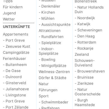
- Museen
Tipps
Bollenstreek
- Denkmäler
Für kindern
- Natur Hollands
Duin
- Kirchen
Jugend
- Noordwijk
- Mühlen
Wetter
- Katwijk
- Aussichtspunkte
UNTERKÜNFTE
- Scheveningen
Attraktionen
Appartements
- Den Haag
- Rundfahrten
- Port Greve
- Rotterdam
- Spielplätze
- Zeeuwse Kust
- Rockanje
- Indoor-
Campingplätze
Spielplätze
Zeeland
Ferienhäuser
- Bowling
Schouwen-
- Buitenheem
Duiveland
- Minigolfplätze
- De Oase
- Brouwershaven
Wellness-Zentren
- Duinoord
- Bruinisse
Dörfer & Städte
- Ginsterveld
- Zierikzee
Natur
- Julianahoeve
- Natur
Führungen
Oosterschelde
- Livingstone
Sport
- Burgh
- Port Greve
- Schwimmbader
Haamstede
- Port Zélande
- Radfahren