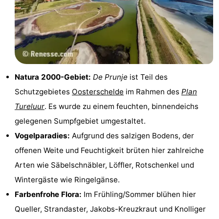
Rundfahrten
-
Spielplätze
-
Indoor-
-
Natura 2000-Gebiet:
De Prunje
ist Teil des
Spielplätze
Bowling
-
Schutzgebietes
Oosterschelde
im Rahmen des
Plan
Minigolfplätze
Wellness-
Tureluur
. Es wurde zu einem feuchten, binnendeichs
gelegenen Sumpfgebiet umgestaltet.
Zentren
Dörfer
Vogelparadies:
Aufgrund des salzigen Bodens, der
&
Natur
offenen Weite und Feuchtigkeit brüten hier zahlreiche
Arten wie Säbelschnäbler, Löffler, Rotschenkel und
Städte
Führungen
Wintergäste wie Ringelgänse.
Sport
Farbenfrohe Flora:
Im Frühling/Sommer blühen hier
Queller, Strandaster, Jakobs-Kreuzkraut und Knolliger
-