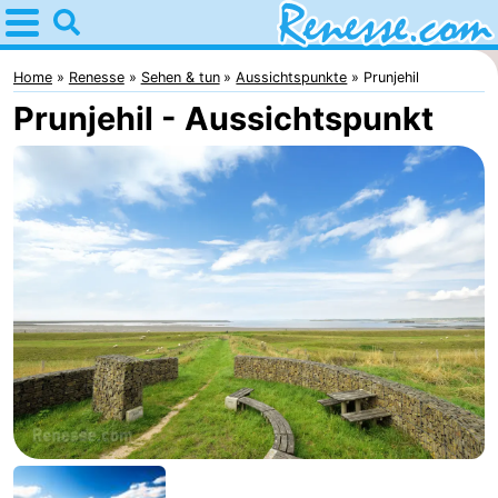
Home
Renesse
Home
Renesse
Sehen & tun
Aussichtspunkte
Prunjehil
Prunjehil - Aussichtspunkt
Tipps
Für
kindern
Übernachten
Appartements
-
Port
-
Greve
Zeeuwse
Campingplätze
Kust
Ferienhäuser