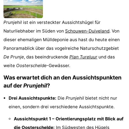
-
Buitenheem
-
Prunjehil
ist ein versteckter Aussichtshügel für
Naturliebhaber im Süden von
Schouwen-Duiveland
. Von
De
-
dieser ehemaligen Mülldeponie aus hast du heute einen
Oase
Duinoord
-
Panoramablick über das vogelreiche Naturschutzgebiet
De Prunje
, das beeindruckende
Plan Tureluur
und das
Ginsterveld
-
weite
Oosterschelde
-Gewässer.
Julianahoeve
-
Was erwartet dich an den Aussichtspunkten
auf der
Prunjehil
?
Livingstone
-
Port
-
Drei Aussichtspunkte:
Die
Prunjehil
bietet nicht nur
einen, sondern drei verschiedene Aussichtspunkte.
Greve
Port
-
Aussichtspunkt 1 – Orientierungsplatz mit Blick auf
Zélande
Resort
-
die
Oosterschelde
:
Im Südwesten des Hügels