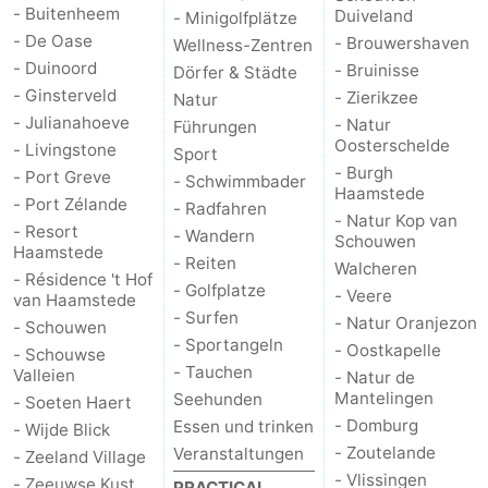
- Buitenheem
Duiveland
- Minigolfplätze
- De Oase
- Brouwershaven
Wellness-Zentren
- Duinoord
- Bruinisse
Dörfer & Städte
- Ginsterveld
- Zierikzee
Natur
- Julianahoeve
- Natur
Führungen
Oosterschelde
- Livingstone
Sport
- Burgh
- Port Greve
- Schwimmbader
Haamstede
- Port Zélande
- Radfahren
- Natur Kop van
- Resort
- Wandern
Schouwen
Haamstede
- Reiten
Walcheren
- Résidence 't Hof
- Golfplatze
- Veere
van Haamstede
- Surfen
- Natur Oranjezon
- Schouwen
- Sportangeln
- Oostkapelle
- Schouwse
- Tauchen
Valleien
- Natur de
Mantelingen
Seehunden
- Soeten Haert
- Domburg
Essen und trinken
- Wijde Blick
- Zoutelande
Veranstaltungen
- Zeeland Village
- Vlissingen
- Zeeuwse Kust
PRACTICAL