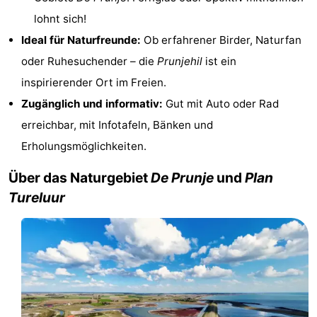
lohnt sich!
van
(mit
Lastminutes
Ideal für Naturfreunde:
Ob erfahrener Birder, Naturfan
Haamstede
Frühstück)
Strand
oder Ruhesuchender – die
Prunjehil
ist ein
inspirierender Ort im Freien.
Sehen
Zugänglich und informativ:
Gut mit Auto oder Rad
&
-
erreichbar, mit Infotafeln, Bänken und
Erholungsmöglichkeiten.
tun
Museen
-
Über das Naturgebiet
De Prunje
und
Plan
Denkmäler
-
Tureluur
Kirchen
-
Mühlen
-
Aussichtspunkte
Attraktionen
-