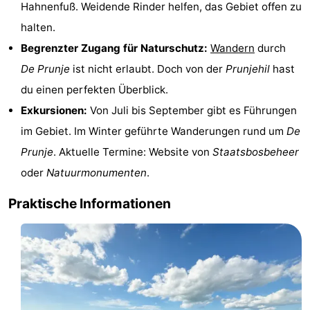
Hahnenfuß. Weidende Rinder helfen, das Gebiet offen zu
Schwimmbader
-
halten.
Begrenzter Zugang für Naturschutz:
Wandern
durch
Radfahren
-
De Prunje
ist nicht erlaubt. Doch von der
Prunjehil
hast
Wandern
-
du einen perfekten Überblick.
Exkursionen:
Von Juli bis September gibt es Führungen
Reiten
-
im Gebiet. Im Winter geführte Wanderungen rund um
De
Golfplatze
-
Prunje
. Aktuelle Termine: Website von
Staatsbosbeheer
oder
Natuurmonumenten
.
Surfen
-
Praktische Informationen
Sportangeln
-
Tauchen
Seehunden
Essen
und
Veranstaltungen