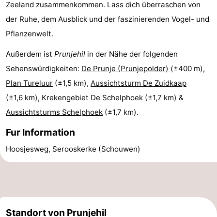
Zeeland
zusammenkommen. Lass dich überraschen von
-
der Ruhe, dem Ausblick und der faszinierenden Vogel- und
Pflanzenwelt.
Natur
-
Außerdem ist
Prunjehil
in der Nähe der folgenden
Hollands
Noordwijk
-
Sehenswürdigkeiten:
De Prunje (Prunjepolder)
(±400 m),
Duin
Katwijk
-
Plan Tureluur
(±1,5 km),
Aussichtsturm De Zuidkaap
(±1,6 km),
Krekengebiet De Schelphoek
(±1,7 km) &
Scheveningen
-
Aussichtsturms Schelphoek
(±1,7 km).
Den
-
Fur Information
Haag
Rotterdam
-
Hoosjesweg, Serooskerke (Schouwen)
Rockanje
Zeeland
Schouwen-
Standort von Prunjehil
Duiveland
-