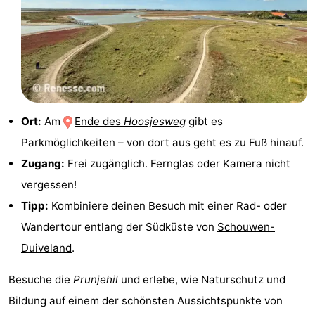
trinken
Praktisch
Forum
Route
-
Ort:
Am
Ende des
Hoosjesweg
gibt es
Parkmöglichkeiten – von dort aus geht es zu Fuß hinauf.
Parken
Reisebuchshop
Zugang:
Frei zugänglich. Fernglas oder Kamera nicht
Medizin
vergessen!
Tipp:
Kombiniere deinen Besuch mit einer Rad- oder
Adressen
Region
Wandertour entlang der Südküste von
Schouwen-
Südholland
Duiveland
.
-
Besuche die
Prunjehil
und erlebe, wie Naturschutz und
Bildung auf einem der schönsten Aussichtspunkte von
Leiden
Bollenstreek