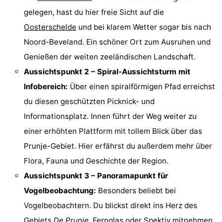
gelegen, hast du hier freie Sicht auf die
Haamstede
Résidence
-
Oosterschelde
und bei klarem Wetter sogar bis nach
't
Schouwen
-
Noord-Beveland. Ein schöner Ort zum Ausruhen und
Genießen der weiten zeeländischen Landschaft.
Hof
Schouwse
-
Aussichtspunkt 2 – Spiral-Aussichtsturm mit
van
Valleien
Soeten
-
Infobereich:
Über einen spiralförmigen Pfad erreichst
du diesen geschützten Picknick- und
Haamstede
Haert
Wijde
-
Informationsplatz. Innen führt der Weg weiter zu
Blick
Zeeland
-
einer erhöhten Plattform mit tollem Blick über das
Prunje-Gebiet. Hier erfährst du außerdem mehr über
Village
Zeeuwse
-
Flora, Fauna und Geschichte der Region.
Kust
Zonnedorp
-
Aussichtspunkt 3 – Panoramapunkt für
Vogelbeobachtung:
Besonders beliebt bei
’t
Hotels
Vogelbeobachtern. Du blickst direkt ins Herz des
Hof
Zimmer
Gebiets
De Prunje
. Fernglas oder Spektiv mitnehmen