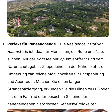
Rundfahrten
-
Spielplätze
-
Indoor-
-
Spielplätze
Bowling
-
Perfekt für Ruhesuchende
– Die
Résidence 't Hof van
Haamstede
ist ideal für Menschen, die Ruhe und Natur
Minigolfplätze
Wellness-
suchen. Mit der
Nordsee
nur 2,5 km entfernt und dem
Zentren
Dörfer
Naturschutzgebiet Zeepeduinen
in der Nähe, bietet die
Umgebung zahlreiche Möglichkeiten für Entspannung
&
Natur
und Abenteuer. Machen Sie einen langen
Städte
Führungen
Strandspaziergang, erkunden Sie die Dünen zu Fuß oder
mit dem Fahrrad oder besuchen Sie eine der
Sport
nahegelegenen
historischen Sehenswürdigkeiten
.
-