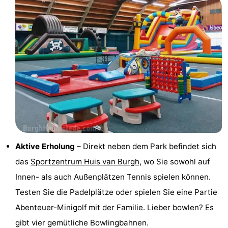
Schwimmbader
-
Radfahren
-
Wandern
-
Reiten
-
Golfplatze
-
Surfen
-
Aktive Erholung
– Direkt neben dem Park befindet sich
Sportangeln
-
das
Sportzentrum Huis van Burgh
, wo Sie sowohl auf
Innen- als auch Außenplätzen Tennis spielen können.
Tauchen
Seehunden
Testen Sie die Padelplätze oder spielen Sie eine Partie
Essen
Abenteuer-Minigolf mit der Familie. Lieber bowlen? Es
gibt vier gemütliche Bowlingbahnen.
und
Veranstaltungen