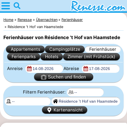
Home
Renesse
Home
Renesse
Übernachten
Ferienhäuser
Résidence 't Hof van Haamstede
Tipps
Ferienhäuser von Résidence 't Hof van Haamstede
Für
Appartements
Campingplätze
Ferienhäuser
Ferienparks
Hotels
Zimmer (mit Frühstück)
kindern
Übernachten
Anreise
Abreise
Appartements
Suchen und finden
-
Filtern Ferienhäuser:
Port
-
Greve
Zeeuwse
Campingplätze
Kartenansicht
Kust
Ferienhäuser