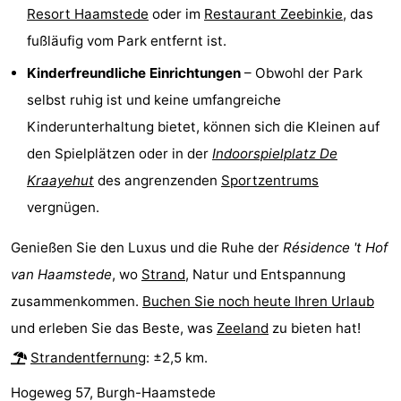
Resort Haamstede
oder im
Restaurant Zeebinkie
, das
-
fußläufig vom Park entfernt ist.
Natur
-
Kinderfreundliche Einrichtungen
– Obwohl der Park
selbst ruhig ist und keine umfangreiche
Hollands
Noordwijk
-
Kinderunterhaltung bietet, können sich die Kleinen auf
Duin
Katwijk
-
den Spielplätzen oder in der
Indoorspielplatz De
Kraayehut
des angrenzenden
Sportzentrums
Scheveningen
-
vergnügen.
Den
-
Genießen Sie den Luxus und die Ruhe der
Résidence 't Hof
Haag
Rotterdam
-
van Haamstede
, wo
Strand
, Natur und Entspannung
zusammenkommen.
Buchen Sie noch heute Ihren Urlaub
Rockanje
Zeeland
und erleben Sie das Beste, was
Zeeland
zu bieten hat!
Schouwen-
Strandentfernung
: ±2,5 km.
Hogeweg 57, Burgh-Haamstede
Duiveland
-