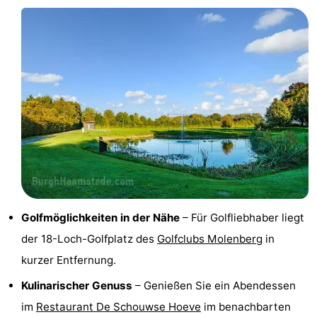
trinken
Praktisch
Forum
Route
-
Parken
Reisebuchshop
Medizin
Adressen
Region
Golfmöglichkeiten in der Nähe
– Für Golfliebhaber liegt
der 18-Loch-Golfplatz des
Golfclubs Molenberg
in
Südholland
kurzer Entfernung.
-
Kulinarischer Genuss
– Genießen Sie ein Abendessen
im
Restaurant De Schouwse Hoeve
im benachbarten
Leiden
Bollenstreek