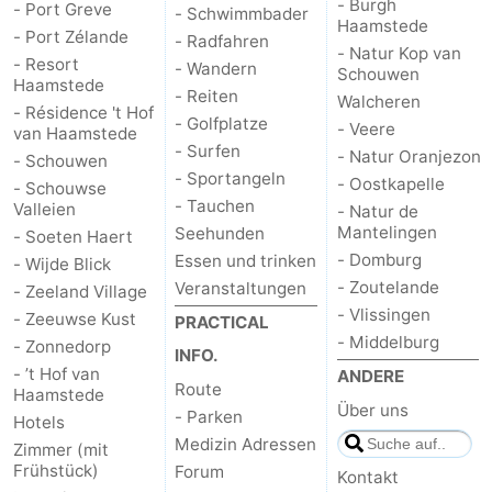
- Burgh
- Port Greve
- Schwimmbader
Haamstede
- Port Zélande
- Radfahren
- Natur Kop van
- Resort
- Wandern
Schouwen
Haamstede
- Reiten
Walcheren
- Résidence 't Hof
- Golfplatze
- Veere
van Haamstede
- Surfen
- Natur Oranjezon
- Schouwen
- Sportangeln
- Oostkapelle
- Schouwse
- Tauchen
Valleien
- Natur de
Mantelingen
Seehunden
- Soeten Haert
- Domburg
Essen und trinken
- Wijde Blick
- Zoutelande
Veranstaltungen
- Zeeland Village
- Vlissingen
- Zeeuwse Kust
PRACTICAL
- Middelburg
- Zonnedorp
INFO.
- ’t Hof van
ANDERE
Route
Haamstede
Über uns
- Parken
Hotels
Medizin Adressen
Zimmer (mit
Frühstück)
Forum
Kontakt