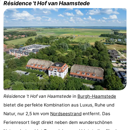
Résidence 't Hof van Haamstede
-
Buitenheem
-
De
-
Oase
Duinoord
-
Ginsterveld
-
Julianahoeve
-
Livingstone
-
Résidence 't Hof van Haamstede
in
Burgh-Haamstede
Port
-
bietet die perfekte Kombination aus Luxus, Ruhe und
Greve
Port
-
Natur, nur 2,5 km vom
Nordseestrand
entfernt. Das
Ferienresort liegt direkt neben dem wunderschönen
Zélande
Resort
-