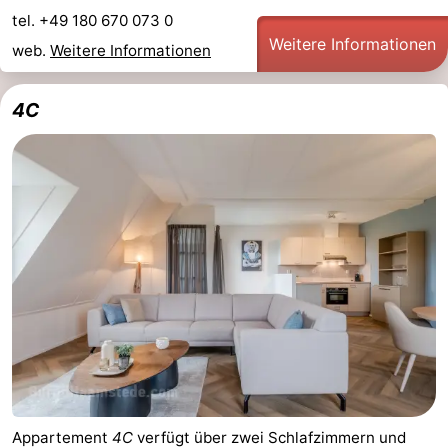
tel. +49 180 670 073 0
Brouwershaven
-
Weitere Informationen
web.
Weitere Informationen
Bruinisse
-
4C
Zierikzee
-
Natur
-
Oosterschelde
Burgh
-
Haamstede
Natur
Walcheren
Kop
-
van
Veere
-
Schouwen
Natur
-
Appartement
4C
verfügt über zwei Schlafzimmern und
Oranjezon
Oostkapelle
-