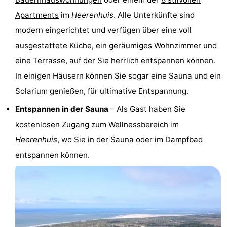
van
(mit
Lastminutes
Apartments
im
Heerenhuis
. Alle Unterkünfte sind
modern eingerichtet und verfügen über eine voll
Haamstede
Frühstück)
Strand
ausgestattete Küche, ein geräumiges Wohnzimmer und
Sehen
eine Terrasse, auf der Sie herrlich entspannen können.
In einigen Häusern können Sie sogar eine Sauna und ein
&
-
Solarium genießen, für ultimative Entspannung.
tun
Museen
-
Entspannen in der Sauna
– Als Gast haben Sie
kostenlosen Zugang zum Wellnessbereich im
Denkmäler
-
Heerenhuis
, wo Sie in der Sauna oder im Dampfbad
Kirchen
-
entspannen können.
Mühlen
-
Aussichtspunkte
Attraktionen
-