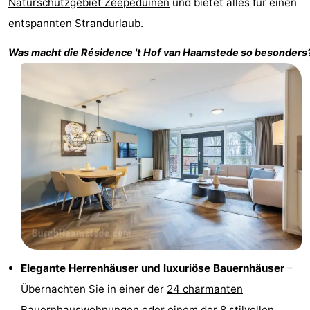
Naturschutzgebiet Zeepeduinen
und bietet alles für einen
Haamstede
Résidence
-
entspannten
Strandurlaub
.
't
Schouwen
-
Was macht die
Résidence 't Hof van Haamstede
so besonders
Hof
Schouwse
-
van
Valleien
Soeten
-
Haamstede
Haert
Wijde
-
Blick
Zeeland
-
Village
Zeeuwse
-
Kust
Zonnedorp
-
’t
Hotels
Elegante Herrenhäuser und luxuriöse Bauernhäuser
–
Übernachten Sie in einer der
24 charmanten
Hof
Zimmer
Bauernhauswohnungen
oder einem der
8 stilvollen