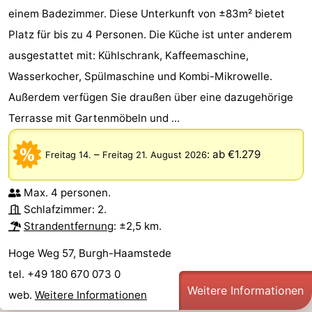
einem Badezimmer. Diese Unterkunft von ±83m² bietet
Natur
-
Platz für bis zu 4 Personen. Die Küche ist unter anderem
ausgestattet mit: Kühlschrank, Kaffeemaschine,
de
Domburg
-
Wasserkocher, Spülmaschine und Kombi-Mikrowelle.
Mantelingen
Zoutelande
-
Außerdem verfügen Sie draußen über eine dazugehörige
Terrasse mit Gartenmöbeln und ...
Vlissingen
-
Middelburg
Wetter
–
:
ab €1.279
Freitag 14.
Freitag 21. August 2026
Kontakt
Max. 4 personen.
Schlafzimmer: 2.
Strandentfernung
: ±2,5 km.
Hoge Weg 57, Burgh-Haamstede
tel. +49 180 670 073 0
Weitere Informationen
web.
Weitere Informationen