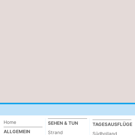
Home
SEHEN & TUN
TAGESAUSFLÜGE
ALLGEMEIN
Strand
Südholland