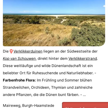
Natur
-
de
Domburg
-
Mantelingen
Zoutelande
-
Vlissingen
-
Die
Verklikkerduinen
liegen an der Südwestseite der
Middelburg
Wetter
Kop van Schouwen
, direkt hinter dem
Verklikkerstrand
.
Kontakt
Diese weitläufige und wilde Dünenlandschaft ist ein
beliebter Ort für Ruhesuchende und Naturliebhaber. -
Farbenfrohe Flora:
Im Frühling und Sommer blühen
Strandveilchen, Orchideen, Thymian und zahlreiche
andere Pflanzen, die die Dünen bunt färben. - ...
Maireweg, Burgh-Haamstede