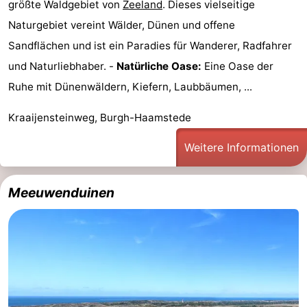
größte Waldgebiet von
Zeeland
. Dieses vielseitige
Schwimmbader
-
Naturgebiet vereint Wälder, Dünen und offene
Sandflächen und ist ein Paradies für Wanderer, Radfahrer
Radfahren
-
und Naturliebhaber. -
Natürliche Oase:
Eine Oase der
Wandern
-
Ruhe mit Dünenwäldern, Kiefern, Laubbäumen, ...
Reiten
-
Kraaijensteinweg, Burgh-Haamstede
Golfplatze
-
Weitere Informationen
Surfen
-
Meeuwenduinen
Sportangeln
-
Tauchen
Seehunden
Essen
und
Veranstaltungen