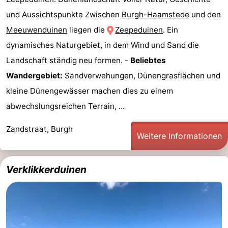
und Aussichtspunkte Zwischen
Burgh-Haamstede
und den
Brouwershaven
-
Meeuwenduinen
liegen die
Zeepeduinen
. Ein
Bruinisse
-
dynamisches Naturgebiet, in dem Wind und Sand die
Landschaft ständig neu formen. -
Beliebtes
Zierikzee
-
Wandergebiet:
Sandverwehungen, Dünengrasflächen und
Natur
-
kleine Dünengewässer machen dies zu einem
abwechslungsreichen Terrain, ...
Oosterschelde
Burgh
-
Zandstraat, Burgh
Haamstede
Natur
Walcheren
Weitere Informationen
Kop
-
Verklikkerduinen
van
Veere
-
Schouwen
Natur
-
Oranjezon
Oostkapelle
-