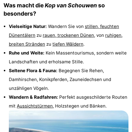
Was macht die
Kop van Schouwen
so
Haamstede
Résidence
-
besonders?
't
Schouwen
-
Vielseitige Natur:
Wandern Sie von
stillen, feuchten
Hof
Schouwse
-
Dünentälern
zu
rauen, trockenen Dünen
, von
ruhigen,
breiten
Stränden
zu
tiefen Wäldern
.
van
Valleien
Soeten
-
Ruhe und Weite:
Kein Massentourismus, sondern weite
Haamstede
Haert
Wijde
-
Landschaften und erholsame Stille.
Seltene Flora & Fauna:
Begegnen Sie Rehen,
Blick
Zeeland
-
Damhirschen, Konikpferden, Zauneidechsen und
Village
Zeeuwse
-
unzähligen Vögeln.
Wandern &
Radfahren
:
Perfekt ausgeschilderte Routen
Kust
Zonnedorp
-
mit
Aussichtstürmen
, Holzstegen und Bänken.
’t
Hotels
Hof
Zimmer