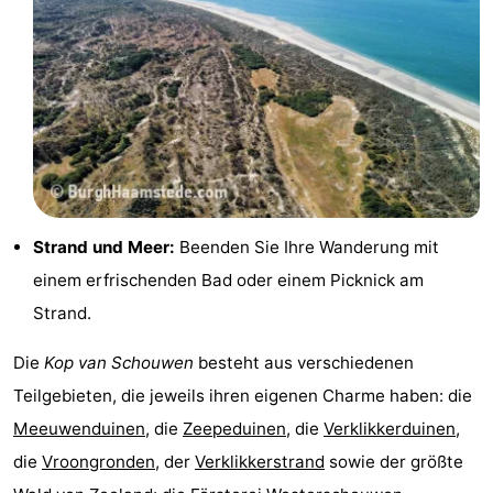
van
(mit
Lastminutes
Haamstede
Frühstück)
Strand
Sehen
&
-
tun
Museen
-
Strand und Meer:
Beenden Sie Ihre Wanderung mit
Denkmäler
-
einem erfrischenden Bad oder einem Picknick am
Strand.
Kirchen
-
Die
Kop van Schouwen
besteht aus verschiedenen
Mühlen
-
Teilgebieten, die jeweils ihren eigenen Charme haben: die
Aussichtspunkte
Attraktionen
Meeuwenduinen
, die
Zeepeduinen
, die
Verklikkerduinen
,
die
Vroongronden
, der
Verklikkerstrand
sowie der größte
-