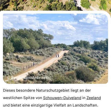
-
Buitenheem
-
De
-
Oase
Duinoord
-
Ginsterveld
-
Julianahoeve
-
Livingstone
-
Port
-
Dieses besondere Naturschutzgebiet liegt an der
Greve
Port
-
westlichen Spitze von
Schouwen-Duiveland
in
Zeeland
und bietet eine einzigartige Vielfalt an Landschaften.
Zélande
Resort
-