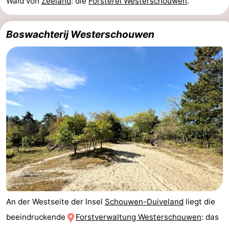
Wald von
Zeeland
: die
Försterei Westerschouwen
.
Rundfahrten
-
Boswachterij Westerschouwen
Spielplätze
-
Indoor-
-
Spielplätze
Bowling
-
Minigolfplätze
Wellness-
Zentren
Dörfer
&
Natur
Städte
Führungen
Sport
An der Westseite der Insel
Schouwen-Duiveland
liegt die
beeindruckende
Forstverwaltung Westerschouwen
: das
-