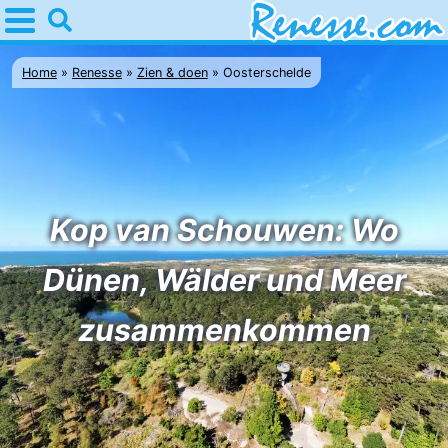
Home
Renesse
Home
Renesse
Zien & doen
Oosterschelde
Tipps
Für
kindern
Übernachten
Kop van Schouwen: Wo
Appartements
Dünen, Wälder und Meer
-
zusammenkommen
Port
-
Greve
Zeeuwse
Campingplätze
Kust
Ferienhäuser