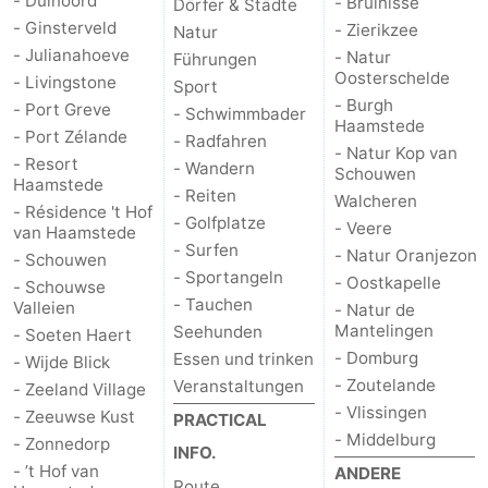
- Duinoord
- Bruinisse
Dörfer & Städte
- Ginsterveld
- Zierikzee
Natur
- Julianahoeve
- Natur
Führungen
Oosterschelde
- Livingstone
Sport
- Burgh
- Port Greve
- Schwimmbader
Haamstede
- Port Zélande
- Radfahren
- Natur Kop van
- Resort
- Wandern
Schouwen
Haamstede
- Reiten
Walcheren
- Résidence 't Hof
- Golfplatze
- Veere
van Haamstede
- Surfen
- Natur Oranjezon
- Schouwen
- Sportangeln
- Oostkapelle
- Schouwse
- Tauchen
Valleien
- Natur de
Mantelingen
Seehunden
- Soeten Haert
- Domburg
Essen und trinken
- Wijde Blick
- Zoutelande
Veranstaltungen
- Zeeland Village
- Vlissingen
- Zeeuwse Kust
PRACTICAL
- Middelburg
- Zonnedorp
INFO.
- ’t Hof van
ANDERE
Route