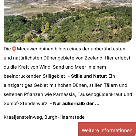
trinken
Praktisch
Forum
Route
Die
Meeuwenduinen
bilden eines der unberührtesten
-
und natürlichsten Dünengebiete von
Zeeland
. Hier erlebst
Parken
Reisebuchshop
du die Kraft von Wind, Sand und Meer in einem
beeindruckenden Stillgebiet. -
Stille und Natur:
Ein
Medizin
einzigartiges Gebiet mit hohen Dünen, stillen Tälern und
Adressen
Region
seltenen Pflanzen wie Parnassia, Tausendgüldenkraut und
Sumpf-Stendelwurz. -
Nur außerhalb der ...
Südholland
Kraaijensteinweg, Burgh-Haamstede
-
Weitere Informationen
Leiden
Bollenstreek