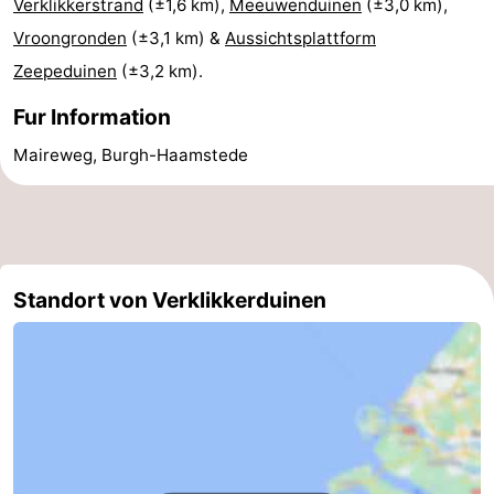
Verklikkerstrand
(±1,6 km),
Meeuwenduinen
(±3,0 km),
Rundfahrten
-
Vroongronden
(±3,1 km) &
Aussichtsplattform
Zeepeduinen
(±3,2 km).
Spielplätze
-
Fur Information
Indoor-
-
Maireweg, Burgh-Haamstede
Spielplätze
Bowling
-
Minigolfplätze
Wellness-
Zentren
Dörfer
Standort von Verklikkerduinen
&
Natur
Städte
Führungen
Sport
-