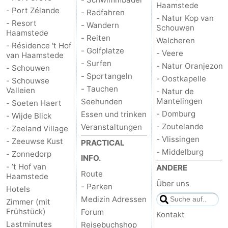
Haamstede
- Port Zélande
- Radfahren
- Natur Kop van
Brouwershaven
-
- Resort
- Wandern
Schouwen
Haamstede
- Reiten
Walcheren
Bruinisse
-
- Résidence 't Hof
- Golfplatze
- Veere
van Haamstede
- Surfen
Zierikzee
-
- Natur Oranjezon
- Schouwen
- Sportangeln
- Oostkapelle
- Schouwse
Natur
-
- Tauchen
Valleien
- Natur de
Mantelingen
Seehunden
- Soeten Haert
Oosterschelde
Burgh
-
- Domburg
Essen und trinken
- Wijde Blick
- Zoutelande
Veranstaltungen
- Zeeland Village
Haamstede
Natur
Walcheren
- Vlissingen
- Zeeuwse Kust
PRACTICAL
- Middelburg
- Zonnedorp
Kop
-
INFO.
- ’t Hof van
ANDERE
Route
Haamstede
van
Veere
-
Über uns
- Parken
Hotels
Medizin Adressen
Zimmer (mit
Schouwen
Natur
-
Frühstück)
Forum
Kontakt
Lastminutes
Reisebuchshop
Oranjezon
Oostkapelle
-