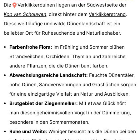
Die
Verklikkerduinen
liegen an der Südwestseite der
-
Kop van Schouwen
, direkt hinter dem
Verklikkerstrand
.
Buitenheem
-
Diese weitläufige und wilde Dünenlandschaft ist ein
beliebter Ort für Ruhesuchende und Naturliebhaber.
De
-
Farbenfrohe Flora:
Im Frühling und Sommer blühen
Oase
Duinoord
-
Strandveilchen, Orchideen, Thymian und zahlreiche
Ginsterveld
-
andere Pflanzen, die die Dünen bunt färben.
Abwechslungsreiche Landschaft:
Feuchte Dünentäler,
Julianahoeve
-
hohe Dünen, Sandverwehungen und Grasflächen sorgen
Livingstone
-
für eine einzigartige Vielfalt an Natur und Ausblicken.
Brutgebiet der Ziegenmelker:
Mit etwas Glück hört
Port
-
man diesen geheimnisvollen Vogel in der Dämmerung,
Greve
Port
-
besonders in den Sommermonaten.
Ruhe und Weite:
Weniger besucht als die Dünen bei den
Zélande
Resort
-