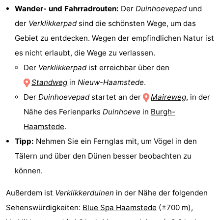
Wander- und Fahrradrouten:
Der
Duinhoevepad
und
van
(mit
Lastminutes
der
Verklikkerpad
sind die schönsten Wege, um das
Haamstede
Frühstück)
Strand
Gebiet zu entdecken. Wegen der empfindlichen Natur ist
es nicht erlaubt, die Wege zu verlassen.
Sehen
Der
Verklikkerpad
ist erreichbar über den
&
-
Standweg
in
Nieuw-Haamstede
.
Der
Duinhoevepad
startet an der
Maireweg
, in der
tun
Museen
-
Nähe des Ferienparks
Duinhoeve
in
Burgh-
Denkmäler
-
Haamstede
.
Tipp:
Nehmen Sie ein Fernglas mit, um Vögel in den
Kirchen
-
Tälern und über den Dünen besser beobachten zu
Mühlen
-
können.
Aussichtspunkte
Attraktionen
Außerdem ist
Verklikkerduinen
in der Nähe der folgenden
Sehenswürdigkeiten:
Blue Spa Haamstede
(±700 m),
-