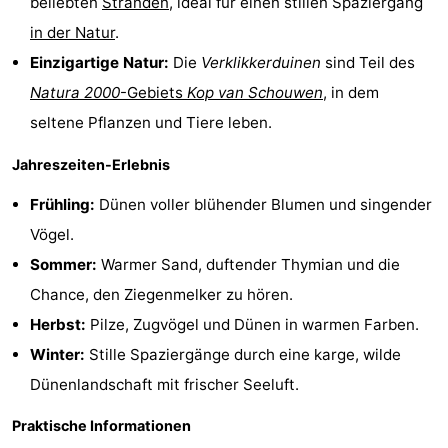
beliebten
Stränden
, ideal für einen stillen Spaziergang
Haamstede
Résidence
-
in der Natur
.
Einzigartige Natur:
Die
Verklikkerduinen
sind Teil des
't
Schouwen
-
Natura 2000
-Gebiets
Kop van Schouwen
, in dem
Hof
Schouwse
-
seltene Pflanzen und Tiere leben.
van
Valleien
Soeten
-
Jahreszeiten-Erlebnis
Frühling:
Dünen voller blühender Blumen und singender
Haamstede
Haert
Wijde
-
Vögel.
Blick
Zeeland
-
Sommer:
Warmer Sand, duftender Thymian und die
Chance, den Ziegenmelker zu hören.
Village
Zeeuwse
-
Herbst:
Pilze, Zugvögel und Dünen in warmen Farben.
Kust
Zonnedorp
-
Winter:
Stille Spaziergänge durch eine karge, wilde
Dünenlandschaft mit frischer Seeluft.
’t
Hotels
Praktische Informationen
Hof
Zimmer