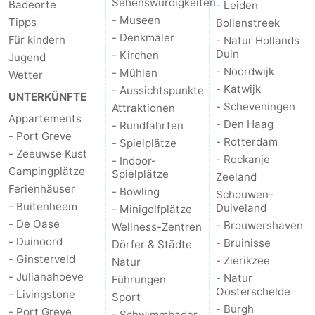
Sehenswürdigkeiten
Badeorte
- Leiden
- Museen
Tipps
Bollenstreek
-
- Denkmäler
Für kindern
- Natur Hollands
Duin
- Kirchen
Natur
-
Jugend
- Noordwijk
- Mühlen
Wetter
Hollands
Noordwijk
-
- Katwijk
- Aussichtspunkte
UNTERKÜNFTE
- Scheveningen
Attraktionen
Appartements
Duin
Katwijk
-
- Den Haag
- Rundfahrten
- Port Greve
- Rotterdam
- Spielplätze
Scheveningen
-
- Zeeuwse Kust
- Rockanje
- Indoor-
Campingplätze
Spielplätze
Zeeland
Den
-
Ferienhäuser
- Bowling
Schouwen-
- Buitenheem
Duiveland
- Minigolfplätze
Haag
Rotterdam
-
- De Oase
- Brouwershaven
Wellness-Zentren
- Duinoord
- Bruinisse
Dörfer & Städte
Rockanje
Zeeland
- Ginsterveld
- Zierikzee
Natur
- Julianahoeve
- Natur
Schouwen-
Führungen
Oosterschelde
- Livingstone
Sport
- Burgh
Duiveland
-
- Port Greve
- Schwimmbader