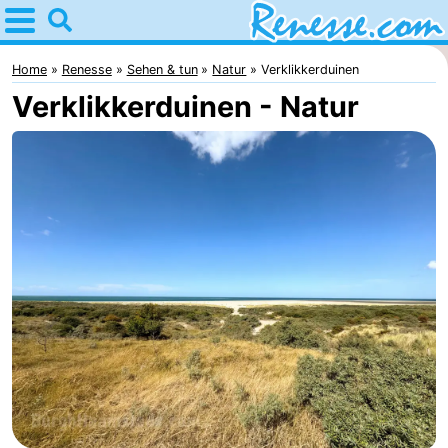
Home
Renesse
Home
Renesse
Sehen & tun
Natur
Verklikkerduinen
Verklikkerduinen - Natur
Tipps
Für
kindern
Übernachten
Appartements
-
Port
-
Greve
Zeeuwse
Campingplätze
Kust
Ferienhäuser