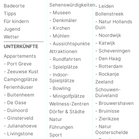
Sehenswürdigkeiten
Badeorte
- Leiden
-
- Museen
Tipps
Bollenstreek
- Denkmäler
Für kindern
- Natur Hollands
Natur
-
Duin
- Kirchen
Jugend
- Noordwijk
- Mühlen
Wetter
Hollands
Noordwijk
-
- Katwijk
- Aussichtspunkte
UNTERKÜNFTE
- Scheveningen
Attraktionen
Duin
Katwijk
-
Appartements
- Den Haag
- Rundfahrten
- Port Greve
- Rotterdam
- Spielplätze
Scheveningen
-
- Zeeuwse Kust
- Rockanje
- Indoor-
Campingplätze
Spielplätze
Den
-
Zeeland
Ferienhäuser
- Bowling
Schouwen-
- Buitenheem
Haag
Rotterdam
-
Duiveland
- Minigolfplätze
- De Oase
- Brouwershaven
Wellness-Zentren
Rockanje
Zeeland
- Duinoord
- Bruinisse
Dörfer & Städte
- Ginsterveld
- Zierikzee
Natur
Schouwen-
- Julianahoeve
- Natur
Führungen
Oosterschelde
- Livingstone
Sport
Duiveland
-