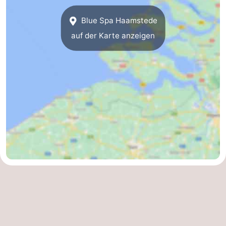
Schwimmbader
-
Blue Spa Haamstede
auf der Karte anzeigen
Radfahren
-
Wandern
-
Reiten
-
Golfplatze
-
Surfen
-
Sportangeln
-
Tauchen
Seehunden
Essen
und
Veranstaltungen