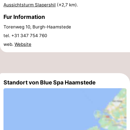
Aussichtsturm Slapershil
(±2,7 km).
Rundfahrten
-
Fur Information
Spielplätze
-
Torenweg 10, Burgh-Haamstede
Indoor-
-
tel. +31 347 754 760
web.
Website
Spielplätze
Bowling
-
Minigolfplätze
Wellness-
Zentren
Dörfer
Standort von Blue Spa Haamstede
&
Natur
Städte
Führungen
Sport
-