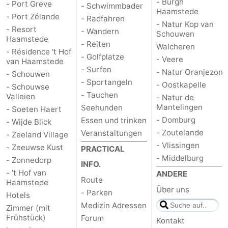
- Burgh
- Port Greve
- Schwimmbader
Haamstede
- Port Zélande
- Radfahren
Brouwershaven
-
- Natur Kop van
- Resort
- Wandern
Schouwen
Haamstede
Bruinisse
-
- Reiten
Walcheren
- Résidence 't Hof
- Golfplatze
- Veere
van Haamstede
Zierikzee
-
- Surfen
- Natur Oranjezon
- Schouwen
- Sportangeln
- Oostkapelle
- Schouwse
Natur
-
- Tauchen
Valleien
- Natur de
Mantelingen
Seehunden
- Soeten Haert
Oosterschelde
Burgh
-
- Domburg
Essen und trinken
- Wijde Blick
- Zoutelande
Veranstaltungen
Haamstede
Natur
Walcheren
- Zeeland Village
- Vlissingen
- Zeeuwse Kust
PRACTICAL
Kop
-
- Middelburg
- Zonnedorp
INFO.
- ’t Hof van
ANDERE
van
Veere
-
Route
Haamstede
Über uns
- Parken
Hotels
Schouwen
Natur
-
Medizin Adressen
Zimmer (mit
Frühstück)
Forum
Kontakt
Oranjezon
Oostkapelle
-