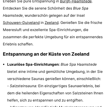
Erleben Sie pure Entspannung in
Burgh-Haamstede
.
-
Entdecken Sie die serene Schönheit des
Blue Spa
Haamstede
, wunderschön gelegen auf der Insel
Buitenheem
-
Schouwen-Duiveland
in
Zeeland
. Genießen Sie die frische
De
-
Meeresluft und exzellente Spa-Einrichtungen, die
zusammen die perfekte Umgebung für ein entspannendes
Oase
Duinoord
-
Erlebnis schaffen.
Ginsterveld
-
Entspannung an der Küste von Zeeland
Julianahoeve
-
Luxuriöse Spa-Einrichtungen:
Blue Spa Haamstede
Livingstone
-
bietet eine intime und gemütliche Umgebung, in der Sie
verschiedene Saunas genießen können, einschließlich:
Port
-
-
Salzsteinsauna:
Ein einzigartiges Saunaerlebnis, bei
Greve
Port
-
dem die heilenden Eigenschaften von Salzsteinen Ihnen
helfen, sich zu entspannen und zu entgiften.
Zélande
Resort
-