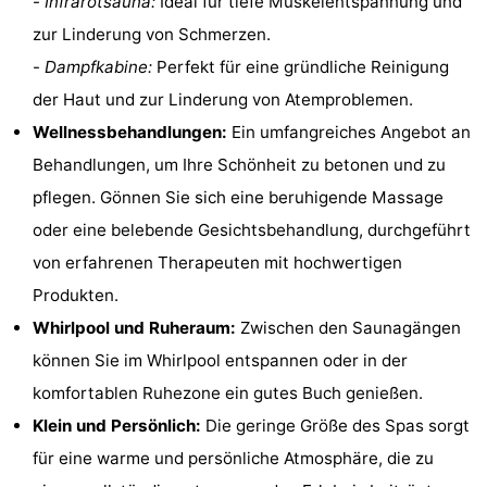
-
Infrarotsauna:
Ideal für tiefe Muskelentspannung und
Haamstede
Résidence
-
zur Linderung von Schmerzen.
-
Dampfkabine:
Perfekt für eine gründliche Reinigung
't
Schouwen
-
der Haut und zur Linderung von Atemproblemen.
Hof
Schouwse
-
Wellnessbehandlungen:
Ein umfangreiches Angebot an
Behandlungen, um Ihre Schönheit zu betonen und zu
van
Valleien
Soeten
-
pflegen. Gönnen Sie sich eine beruhigende Massage
Haamstede
Haert
Wijde
-
oder eine belebende Gesichtsbehandlung, durchgeführt
von erfahrenen Therapeuten mit hochwertigen
Blick
Zeeland
-
Produkten.
Village
Zeeuwse
-
Whirlpool und Ruheraum:
Zwischen den Saunagängen
können Sie im Whirlpool entspannen oder in der
Kust
Zonnedorp
-
komfortablen Ruhezone ein gutes Buch genießen.
’t
Hotels
Klein und Persönlich:
Die geringe Größe des Spas sorgt
für eine warme und persönliche Atmosphäre, die zu
Hof
Zimmer