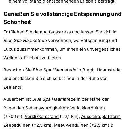
einem vollständig entspannenden Erlebnis beiträgt.
van
(mit
Lastminutes
Genießen Sie vollständige Entspannung und
Haamstede
Frühstück)
Strand
Schönheit
Entfliehen Sie dem Alltagsstress und lassen Sie sich im
Sehen
Blue Spa Haamstede
verwöhnen, wo Entspannung und
&
-
Luxus zusammenkommen, um Ihnen ein unvergessliches
Wellness-Erlebnis zu bieten.
tun
Museen
-
Besuchen Sie
Blue Spa Haamstede
in
Burgh-Haamstede
Denkmäler
-
und entdecken Sie sich selbst neu in der Ruhe von
Kirchen
-
Zeeland
!
Mühlen
-
Außerdem ist
Blue Spa Haamstede
in der Nähe der
folgenden Sehenswürdigkeiten:
Verklikkerduinen
Aussichtspunkte
Attraktionen
(±700 m),
Verklikkerstrand
(±2,1 km),
Aussichtsplattform
-
Zeepeduinen
(±2,5 km),
Meeuwenduinen
(±2,5 km) &