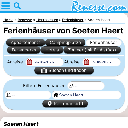
Home
Renesse
Home
Renesse
Übernachten
Ferienhäuser
Soeten Haert
Ferienhäuser von Soeten Haert
Tipps
Appartements
Campingplätze
Ferienhäuser
Für
Ferienparks
Hotels
Zimmer (mit Frühstück)
kindern
Übernachten
Anreise
Abreise
Appartements
Suchen und finden
-
Filtern Ferienhäuser:
Port
-
Kartenansicht
Greve
Zeeuwse
Campingplätze
Kust
Ferienhäuser
Soeten Haert