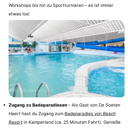
Workshops bis hin zu Sportturnieren – es ist immer
Rundfahrten
-
etwas los!
Spielplätze
-
Indoor-
-
Spielplätze
Bowling
-
Minigolfplätze
Wellness-
Zentren
Dörfer
&
Natur
Städte
Führungen
Zugang zu Badeparadiesen
– Als Gast von
De Soeten
Sport
Haert
hast du Zugang zum
Badeparadies von
Beach
Resort
in
Kamperland
(ca. 25 Minuten Fahrt). Genieße
-