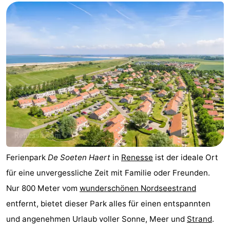
-
Buitenheem
-
De
-
Oase
Duinoord
-
Ginsterveld
-
Julianahoeve
-
Livingstone
-
Ferienpark
De Soeten Haert
in
Renesse
ist der ideale Ort
für eine unvergessliche Zeit mit Familie oder Freunden.
Port
-
Nur 800 Meter vom
wunderschönen Nordseestrand
Greve
Port
-
entfernt, bietet dieser Park alles für einen entspannten
und angenehmen Urlaub voller Sonne, Meer und
Strand
.
Zélande
Resort
-