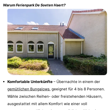
Warum Ferienpark
De Soeten Haert
?
Haamstede
Résidence
-
't
Schouwen
-
Hof
Schouwse
-
van
Valleien
Soeten
-
Haamstede
Haert
Wijde
-
Blick
Zeeland
-
Village
Zeeuwse
-
Komfortable Unterkünfte
– Übernachte in einem der
Kust
Zonnedorp
-
gemütlichen Bungalows
, geeignet für 4 bis 8 Personen.
’t
Hotels
Wähle zwischen Reihen- oder freistehenden Häusern,
ausgestattet mit allem Komfort wie einer voll
Hof
Zimmer