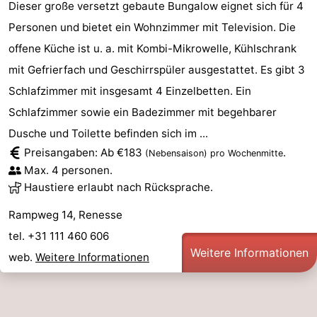
Dieser große versetzt gebaute Bungalow eignet sich für 4
Personen und bietet ein Wohnzimmer mit Television. Die
Natur
-
offene Küche ist u. a. mit Kombi-Mikrowelle, Kühlschrank
de
Domburg
-
mit Gefrierfach und Geschirrspüler ausgestattet. Es gibt 3
Schlafzimmer mit insgesamt 4 Einzelbetten. Ein
Mantelingen
Zoutelande
-
Schlafzimmer sowie ein Badezimmer mit begehbarer
Vlissingen
-
Dusche und Toilette befinden sich im ...
Preisangaben: Ab €183
.
(Nebensaison)
pro Wochenmitte
Middelburg
Wetter
Max. 4 personen.
Haustiere erlaubt nach Rücksprache.
Kontakt
Rampweg 14, Renesse
tel. +31 111 460 606
Weitere Informationen
web.
Weitere Informationen