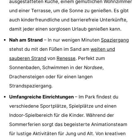
ausgestatteten Küche, einem gemütlichen Wohnzimmer
van
(mit
Lastminutes
und einer Terrasse, um die Sonne zu genießen. Es gibt
auch kinderfreundliche und barrierefreie Unterkünfte,
Haamstede
Frühstück)
Strand
damit jeder einen sorglosen Urlaub genießen kann.
Sehen
Nah am Strand
– In nur wenigen Minuten
Spaziergang
stehst du mit den Füßen im Sand am
weiten und
&
-
sauberen Strand
von
Renesse
. Perfekt zum
tun
Museen
-
Sonnenbaden, Schwimmen in der
Nordsee
,
Drachensteigen oder für einen langen
Denkmäler
-
Strandspaziergang.
Kirchen
-
Umfangreiche Einrichtungen
– Im Park findest du
Mühlen
-
verschiedene Sportplätze, Spielplätze und einen
Indoor-Spielbereich für die Kinder. Während der
Aussichtspunkte
Attraktionen
Sommerferien sorgt das begeisterte Animationsteam
-
für lustige Aktivitäten für Jung und Alt. Von kreativen