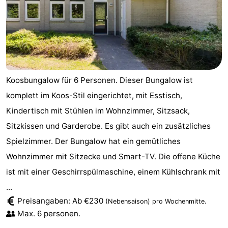
-
Natur
-
Hollands
Noordwijk
-
Koosbungalow für 6 Personen. Dieser Bungalow ist
Duin
Katwijk
-
komplett im Koos-Stil eingerichtet, mit Esstisch,
Scheveningen
-
Kindertisch mit Stühlen im Wohnzimmer, Sitzsack,
Sitzkissen und Garderobe. Es gibt auch ein zusätzliches
Den
-
Spielzimmer. Der Bungalow hat ein gemütliches
Haag
Rotterdam
-
Wohnzimmer mit Sitzecke und Smart-TV. Die offene Küche
ist mit einer Geschirrspülmaschine, einem Kühlschrank mit
Rockanje
Zeeland
...
Preisangaben: Ab €230
.
Schouwen-
(Nebensaison)
pro Wochenmitte
Max. 6 personen.
Duiveland
-