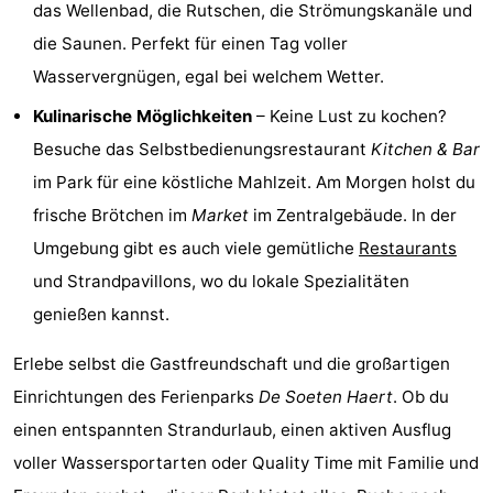
das Wellenbad, die Rutschen, die Strömungskanäle und
Schwimmbader
-
die Saunen. Perfekt für einen Tag voller
Wasservergnügen, egal bei welchem Wetter.
Radfahren
-
Kulinarische Möglichkeiten
– Keine Lust zu kochen?
Wandern
-
Besuche das Selbstbedienungsrestaurant
Kitchen & Bar
im Park für eine köstliche Mahlzeit. Am Morgen holst du
Reiten
-
frische Brötchen im
Market
im Zentralgebäude. In der
Golfplatze
-
Umgebung gibt es auch viele gemütliche
Restaurants
und Strandpavillons, wo du lokale Spezialitäten
Surfen
-
genießen kannst.
Sportangeln
-
Erlebe selbst die Gastfreundschaft und die großartigen
Tauchen
Seehunden
Einrichtungen des Ferienparks
De Soeten Haert
. Ob du
einen entspannten Strandurlaub, einen aktiven Ausflug
Essen
voller Wassersportarten oder Quality Time mit Familie und
und
Veranstaltungen