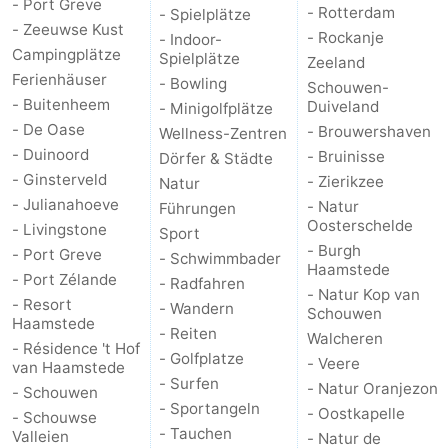
- Port Greve
- Rotterdam
- Spielplätze
- Zeeuwse Kust
- Rockanje
- Indoor-
Campingplätze
Spielplätze
Zeeland
Ferienhäuser
- Bowling
Schouwen-
- Buitenheem
Duiveland
- Minigolfplätze
- De Oase
- Brouwershaven
Wellness-Zentren
- Duinoord
- Bruinisse
Dörfer & Städte
- Ginsterveld
- Zierikzee
Natur
- Julianahoeve
- Natur
Führungen
Oosterschelde
- Livingstone
Sport
- Burgh
- Port Greve
- Schwimmbader
Haamstede
- Port Zélande
- Radfahren
- Natur Kop van
- Resort
- Wandern
Schouwen
Haamstede
- Reiten
Walcheren
- Résidence 't Hof
- Golfplatze
- Veere
van Haamstede
- Surfen
- Natur Oranjezon
- Schouwen
- Sportangeln
- Oostkapelle
- Schouwse
- Tauchen
Valleien
- Natur de