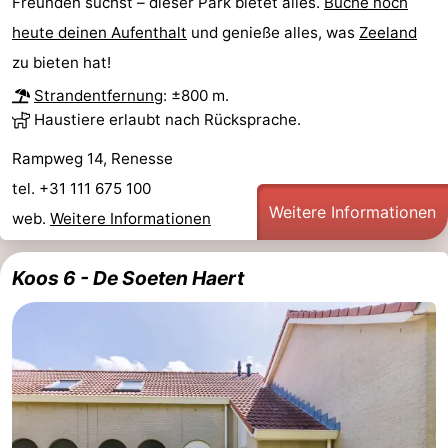
Freunden suchst – dieser Park bietet alles.
Buche noch
heute deinen Aufenthalt
und genieße alles, was
Zeeland
trinken
Praktisch
zu bieten hat!
Forum
Strandentfernung
: ±800 m.
Haustiere erlaubt nach Rücksprache.
Route
Rampweg 14, Renesse
-
tel. +31 111 675 100
Weitere Informationen
Parken
Reisebuchshop
web.
Weitere Informationen
Medizin
Koos 6 - De Soeten Haert
Adressen
Region
Südholland
-
Leiden
Bollenstreek