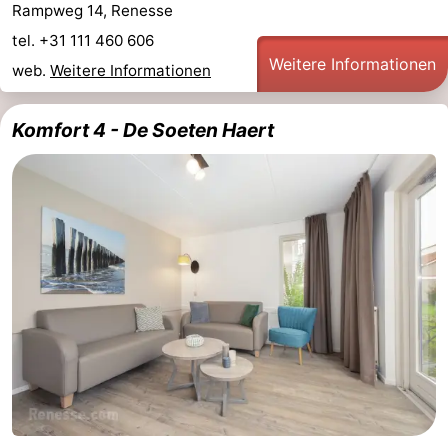
Rampweg 14, Renesse
Brouwershaven
-
tel. +31 111 460 606
Weitere Informationen
web.
Weitere Informationen
Bruinisse
-
Komfort 4 - De Soeten Haert
Zierikzee
-
Natur
-
Oosterschelde
Burgh
-
Haamstede
Natur
Walcheren
Kop
-
van
Veere
-
Schouwen
Natur
-
Oranjezon
Oostkapelle
-